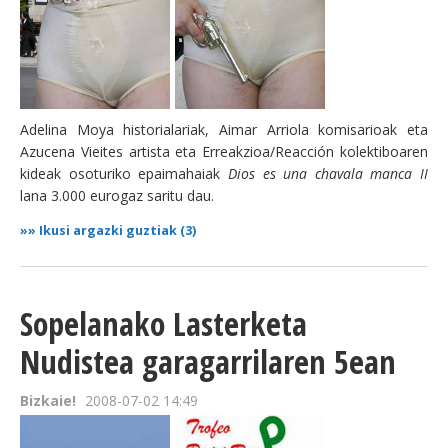
Adelina Moya historialariak, Aimar Arriola komisarioak eta
Azucena Vieites artista eta Erreakzioa/Reacción kolektiboaren
kideak osoturiko epaimahaiak
Dios es una chavala manca II
lana 3.000 eurogaz saritu dau.
»»
Ikusi argazki guztiak (3)
Sopelanako Lasterketa
Nudistea garagarrilaren 5ean
Bizkaie!
2008-07-02 14:49