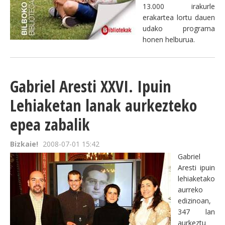
13.000 irakurle
erakartea lortu dauen
udako programa
honen helburua.
Gabriel Aresti XXVI. Ipuin
Lehiaketan lanak aurkezteko
epea zabalik
Bizkaie!
2008-07-01 15:42
Gabriel
Aresti ipuin
lehiaketako
aurreko
edizinoan,
347 lan
aurkeztu