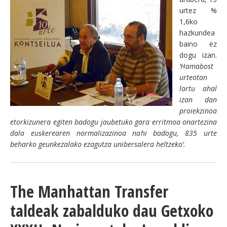
urtez %
1,6ko
hazkundea
baino ez
dogu izan.
‘Hamabost
urteotan
lortu ahal
izan dan
proiekzinoa
etorkizunera egiten badogu jaubetuko gara erritmoa onartezina
dala euskerearen normalizazinoa nahi badogu, 835 urte
beharko geunkezalako ezagutza unibersalera heltzeko’.
The Manhattan Transfer
taldeak zabalduko dau Getxoko