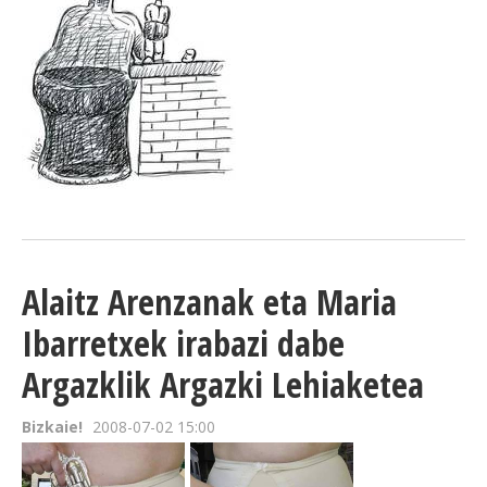
Alaitz Arenzanak eta Maria
Ibarretxek irabazi dabe
Argazklik Argazki Lehiaketea
Bizkaie!
2008-07-02 15:00