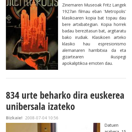
Zinemaren Museoak Fritz Langek
1927an filmau eban 'Metropolis'
klasikoaren kopia bat topau dau
bere artxibategian. Kopia horrek
badau berezitasun bat, argitaratu
bako irudiak. Klasikoen arteko
klasiko hau espresionismo
alemanaren harribitxia da eta
gizartearen ikuspegi
apokaliptikoa emoten dau.
834 urte beharko dira euskerea
unibersala izateko
Bizkaie!
2008-07-04 10:56
Datuen
arabera, 15