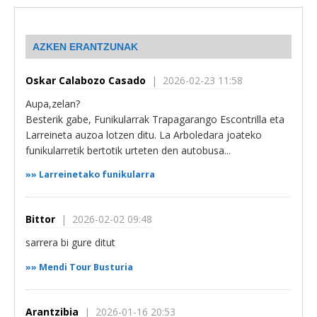
AZKEN ERANTZUNAK
Oskar Calabozo Casado
| 2026-02-23 11:58
Aupa,zelan?
Besterik gabe, Funikularrak Trapagarango Escontrilla eta
Larreineta auzoa lotzen ditu. La Arboledara joateko
funikularretik bertotik urteten den autobusa...
»»
Larreinetako funikularra
Bittor
| 2026-02-02 09:48
sarrera bi gure ditut
»»
Mendi Tour Busturia
Arantzibia
| 2026-01-16 20:53