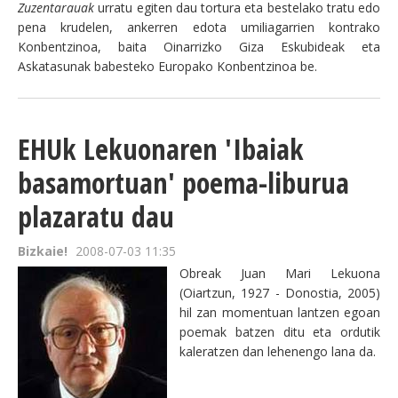
Zuzentarauak
urratu egiten dau tortura eta bestelako tratu edo
pena krudelen, ankerren edota umiliagarrien kontrako
Konbentzinoa, baita Oinarrizko Giza Eskubideak eta
Askatasunak babesteko Europako Konbentzinoa be.
EHUk Lekuonaren 'Ibaiak
basamortuan' poema-liburua
plazaratu dau
Bizkaie!
2008-07-03 11:35
Obreak Juan Mari Lekuona
(Oiartzun, 1927 - Donostia, 2005)
hil zan momentuan lantzen egoan
poemak batzen ditu eta ordutik
kaleratzen dan lehenengo lana da.