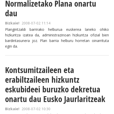
Normalizetako Plana onartu
dau
Bizkaie!
2008-07-02 11:14
Plangintzaldi barrirako helburua euskerea laneko ohiko
hizkuntza izatea da, administrazinoan hizkuntza ofizial bien
bardintasunera joz. Plan barria helburu horretan oinarrituta
egin da.
Kontsumitzaileen eta
erabiltzaileen hizkuntz
eskubideei buruzko dekretua
onartu dau Eusko Jaurlaritzeak
Bizkaie!
2008-07-02 10:30