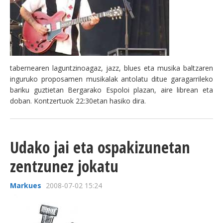
tabernearen laguntzinoagaz, jazz, blues eta musika baltzaren
inguruko proposamen musikalak antolatu ditue garagarrileko
bariku guztietan Bergarako Espoloi plazan, aire librean eta
doban. Kontzertuok 22:30etan hasiko dira.
Udako jai eta ospakizunetan
zentzunez jokatu
Markues
2008-07-02 15:24