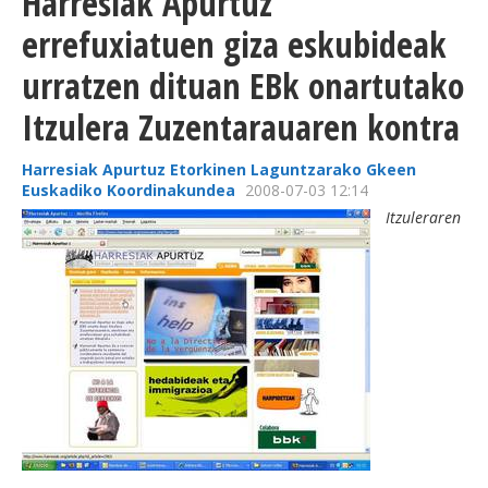
Harresiak Apurtuz
errefuxiatuen giza eskubideak
urratzen dituan EBk onartutako
Itzulera Zuzentarauaren kontra
Harresiak Apurtuz Etorkinen Laguntzarako Gkeen
Euskadiko Koordinakundea
2008-07-03 12:14
Itzuleraren