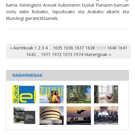
barria.
Katalogazio Arauak
Kulturearen Euskal Planaren barruan
sortu dabe Bizkaiko, Gipuzkoako eta Arabako alkarte eta
liburutegi garrantzitsuenek.
‹‹ Aurrekoak
1
2
3
4
...
1635
1636
1637
1638
1639
1640
1641
1642
...
1971
1972
1973
1974
Hurrengoak ››
NABARMENAK