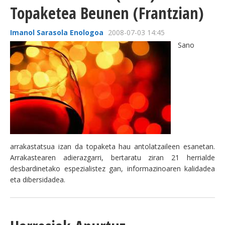
Topaketea Beunen (Frantzian)
Imanol Sarasola Enologoa
2008-07-03 14:45
Sano
arrakastatsua izan da topaketa hau antolatzaileen esanetan.
Arrakastearen adierazgarri, bertaratu ziran 21 herrialde
desbardinetako espezialistez gan, informazinoaren kalidadea
eta dibersidadea.