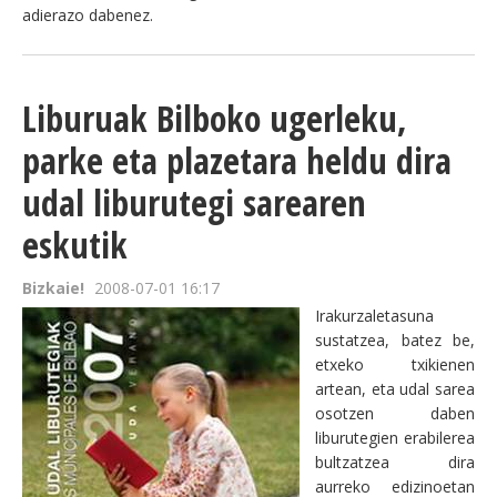
adierazo dabenez.
Liburuak Bilboko ugerleku,
parke eta plazetara heldu dira
udal liburutegi sarearen
eskutik
Bizkaie!
2008-07-01 16:17
Irakurzaletasuna
sustatzea, batez be,
etxeko txikienen
artean, eta udal sarea
osotzen daben
liburutegien erabilerea
bultzatzea dira
aurreko edizinoetan