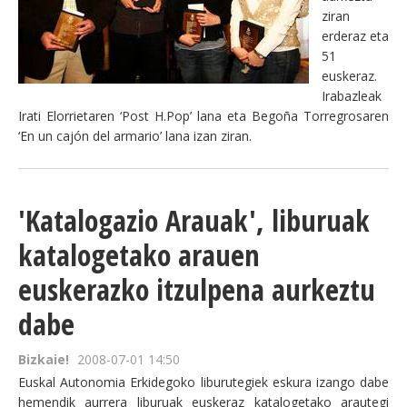
ziran
erderaz eta
51
euskeraz.
Irabazleak
Irati Elorrietaren ‘Post H.Pop’ lana eta Begoña Torregrosaren
‘En un cajón del armario’ lana izan ziran.
'Katalogazio Arauak', liburuak
katalogetako arauen
euskerazko itzulpena aurkeztu
dabe
Bizkaie!
2008-07-01 14:50
Euskal Autonomia Erkidegoko liburutegiek eskura izango dabe
hemendik aurrera liburuak euskeraz katalogetako arautegi