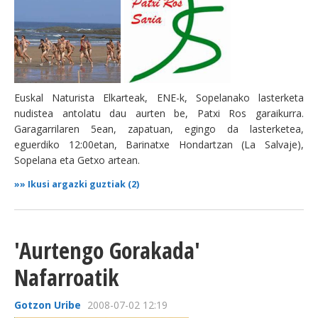
Euskal Naturista Elkarteak, ENE-k, Sopelanako lasterketa
nudistea antolatu dau aurten be, Patxi Ros garaikurra.
Garagarrilaren 5ean, zapatuan, egingo da lasterketea,
eguerdiko 12:00etan, Barinatxe Hondartzan (La Salvaje),
Sopelana eta Getxo artean.
»»
Ikusi argazki guztiak (2)
'Aurtengo Gorakada'
Nafarroatik
Gotzon Uribe
2008-07-02 12:19