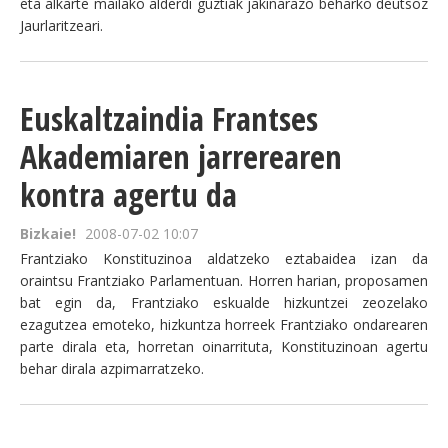
eta alkarte mailako alderdi guztiak jakinarazo beharko deutsoz
Jaurlaritzeari.
Euskaltzaindia Frantses
Akademiaren jarrerearen
kontra agertu da
Bizkaie!
2008-07-02 10:07
Frantziako Konstituzinoa aldatzeko eztabaidea izan da
oraintsu Frantziako Parlamentuan. Horren harian, proposamen
bat egin da, Frantziako eskualde hizkuntzei zeozelako
ezagutzea emoteko, hizkuntza horreek Frantziako ondarearen
parte dirala eta, horretan oinarrituta, Konstituzinoan agertu
behar dirala azpimarratzeko.