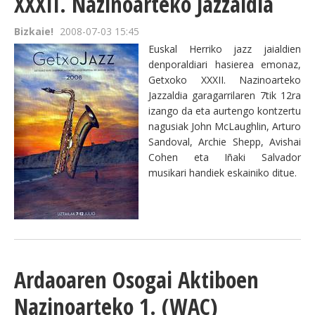
XXXII. Nazinoarteko Jazzaldia
Bizkaie!
2008-07-03 15:45
Euskal Herriko jazz jaialdien
denporaldiari hasierea emonaz,
Getxoko XXXII. Nazinoarteko
Jazzaldia garagarrilaren 7tik 12ra
izango da eta aurtengo kontzertu
nagusiak John McLaughlin, Arturo
Sandoval, Archie Shepp, Avishai
Cohen eta Iñaki Salvador
musikari handiek eskainiko ditue.
Ardaoaren Osogai Aktiboen
Nazinoarteko 1. (WAC)