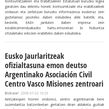
Kontsumitzaileen eta Erabiltzaileen Estatutuari buruzko legea
garatzen dau dekretu honek; kontsumitzaile eta erabiltzaileek
ondasun eta zerbitzuei buruzko informazinoa euskeraz zein
gaztelaniaz jasoteko daben eskubidea alde batetik; eta,
bestetik, EAEn jarduten daben enpresa zein
establezimenduakazko hartu-emonetan bi hizkuntza
ofizialetako edozein erabilteko daben eskubidea.
Eusko Jaurlaritzeak
ofizialtasuna emon deutso
Argentinako Asociación Civil
Centro Vasco Misiones zentroari
Bizkaie!
2008-07-02 10:25
Aintzatespen horren ondorioz, zentro argentinarrak bere
zuzendaritza batzordeetan gertatzen diran aldaketa guztiak