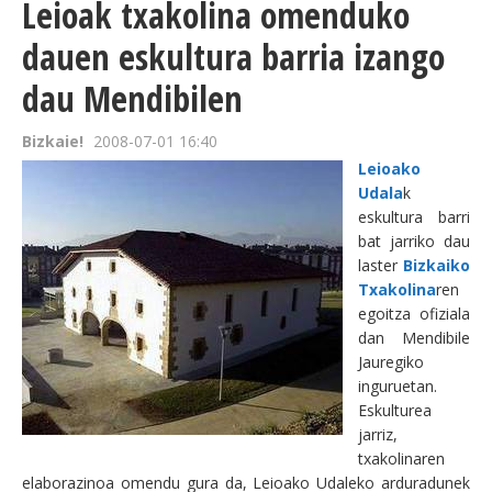
Leioak txakolina omenduko
dauen eskultura barria izango
dau Mendibilen
Bizkaie!
2008-07-01 16:40
Leioako
Udala
k
eskultura barri
bat jarriko dau
laster
Bizkaiko
Txakolina
ren
egoitza ofiziala
dan Mendibile
Jauregiko
inguruetan.
Eskulturea
jarriz,
txakolinaren
elaborazinoa omendu gura da, Leioako Udaleko arduradunek