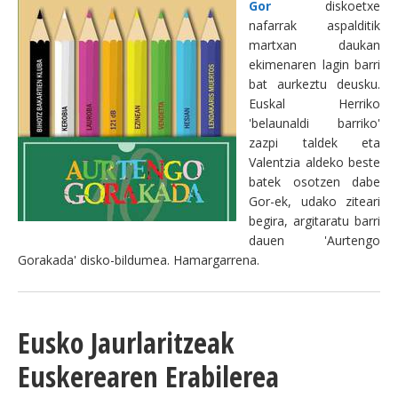
Gor
diskoetxe
nafarrak aspalditik
martxan daukan
ekimenaren lagin barri
bat aurkeztu deusku.
Euskal Herriko
'belaunaldi barriko'
zazpi taldek eta
Valentzia aldeko beste
batek osotzen dabe
Gor-ek, udako ziteari
begira, argitaratu barri
dauen 'Aurtengo
Gorakada' disko-bildumea. Hamargarrena.
Eusko Jaurlaritzeak
Euskerearen Erabilerea