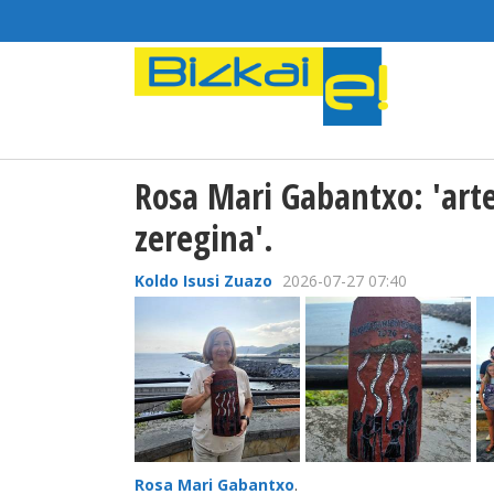
Rosa Mari Gabantxo: 'ar
zeregina'.
Koldo Isusi Zuazo
2026-07-27 07:40
Rosa Mari Gabantxo
.