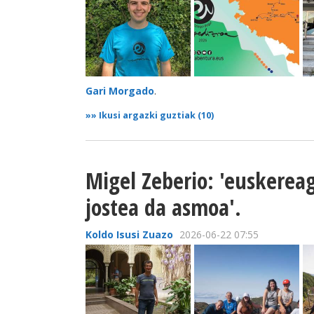
Gari Morgado
.
»»
Ikusi argazki guztiak (10)
Migel Zeberio: 'euskerea
jostea da asmoa'.
Koldo Isusi Zuazo
2026-06-22 07:55