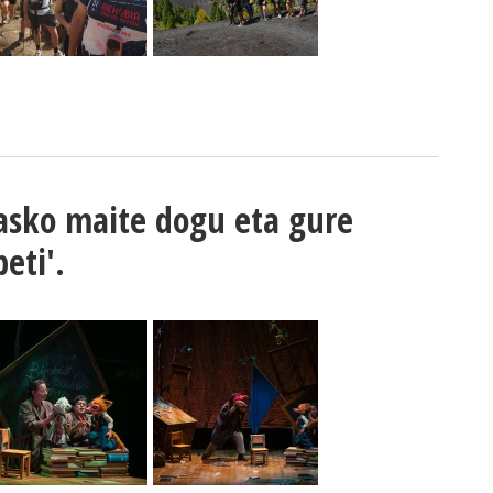
asko maite dogu eta gure
eti'.