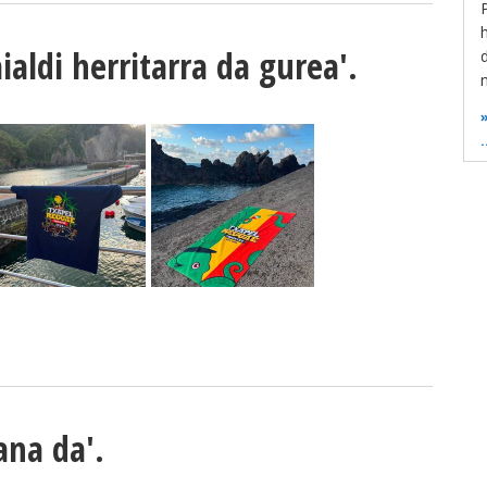
ialdi herritarra da gurea'.
n
.
A
ana da'.