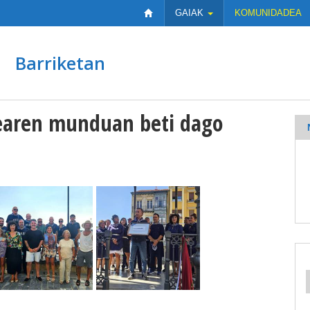
GAIAK
KOMUNIDADEA
Barriketan
tearen munduan beti dago