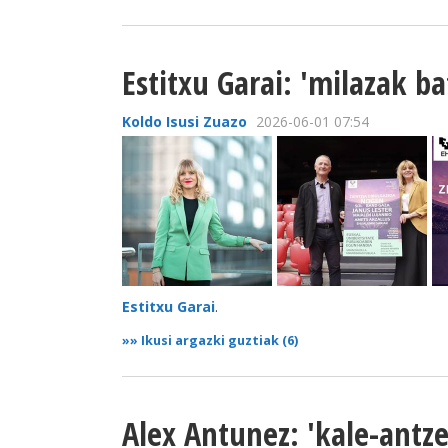
Estitxu Garai: 'milazak 
Koldo Isusi Zuazo
2026-06-01 07:54
Estitxu Garai
.
»»
Ikusi argazki guztiak (6)
Alex Antunez: 'kale-antz