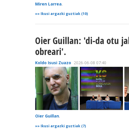
Miren Larrea
.
»»
Ikusi argazki guztiak (10)
Oier Guillan: 'di-da otu
obreari'.
Koldo Isusi Zuazo
2026-06-08 07:40
Oier Guillan
.
»»
Ikusi argazki guztiak (7)