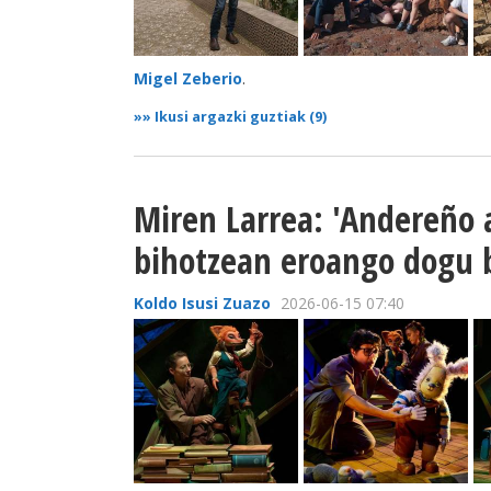
Migel Zeberio
.
»»
Ikusi argazki guztiak (9)
Miren Larrea: 'Andereño 
bihotzean eroango dogu b
Koldo Isusi Zuazo
2026-06-15 07:40