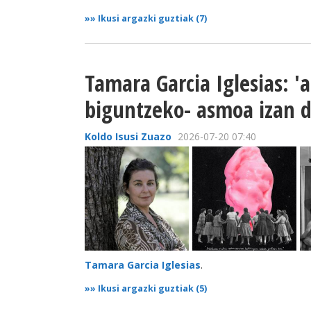
»»
Ikusi argazki guztiak (7)
Tamara Garcia Iglesias: '
biguntzeko- asmoa izan d
Koldo Isusi Zuazo
2026-07-20 07:40
Tamara Garcia Iglesias
.
»»
Ikusi argazki guztiak (5)