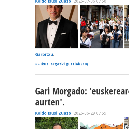
Koldo Isusi Zuazo
2026-07-06 07:50
Garbitxu
.
»»
Ikusi argazki guztiak (10)
Gari Morgado: 'euskerear
aurten'.
Koldo Isusi Zuazo
2026-06-29 07:55