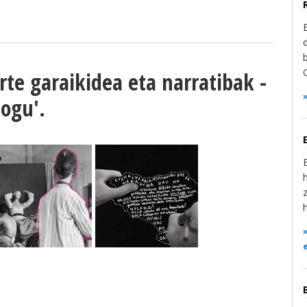
arte garaikidea eta narratibak -
ogu'.
h