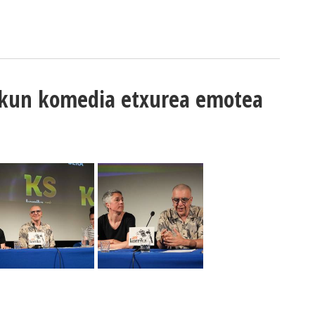
 jakun komedia etxurea emotea