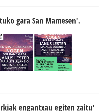
batuko gara San Mamesen'.
erkiak engantxau egiten zaitu'