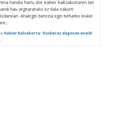
Pena handia hartu dot Kabier Kaltzakortaren lan
handi hau argitaratuko ez dala irakurri
dodanean. Ahalegin berezia egin beharko leukie
ire...
»»
Xabier Kalzakorta: 'Euskeraz dagozan esaldi
..
Bizkaie!
| 2016-01-08 12:05
Eta Beinke-ra \"bien qué\"-tik heltzen da.
»»
Jon Gomez Garai: 'Galdakaok eta ...
Bizkaie!
| 2015-11-16 17:40
lkarrizketa interesgarria, oso....
»»
Patxi Saez: 'Liderrak eta estrategiak ...