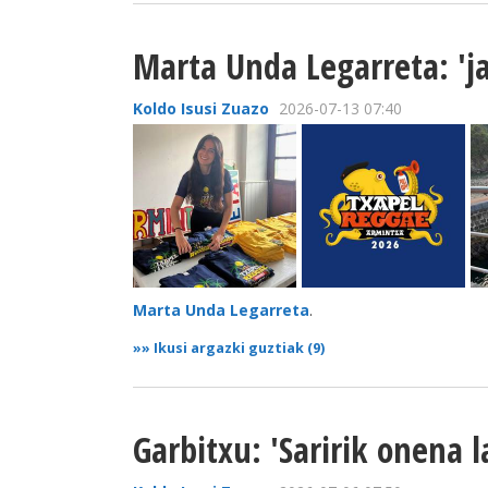
Marta Unda Legarreta: 'ja
Koldo Isusi Zuazo
2026-07-13 07:40
Marta Unda Legarreta
.
»»
Ikusi argazki guztiak (9)
Garbitxu: 'Saririk onena l