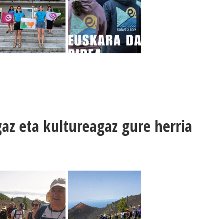
gaz eta kultureagaz gure herria