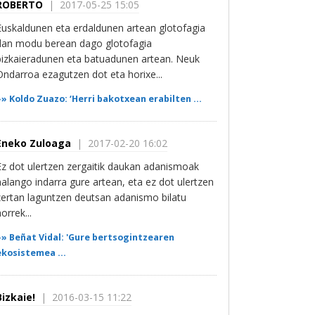
ROBERTO
| 2017-05-25 15:05
Euskaldunen eta erdaldunen artean glotofagia
dan modu berean dago glotofagia
bizkaieradunen eta batuadunen artean. Neuk
Ondarroa ezagutzen dot eta horixe...
»»
Koldo Zuazo: ‘Herri bakotxean erabilten ...
Eneko Zuloaga
| 2017-02-20 16:02
Ez dot ulertzen zergaitik daukan adanismoak
halango indarra gure artean, eta ez dot ulertzen
zertan laguntzen deutsan adanismo bilatu
orrek...
»»
Beñat Vidal: 'Gure bertsogintzearen
ekosistemea ...
Bizkaie!
| 2016-03-15 11:22