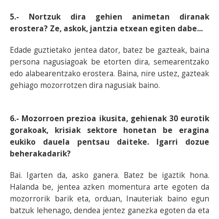
5.- Nortzuk dira gehien animetan diranak
erostera? Ze, askok, jantzia etxean egiten dabe...
Edade guztietako jentea dator, batez be gazteak, baina
persona nagusiagoak be etorten dira, semearentzako
edo alabearentzako erostera. Baina, nire ustez, gazteak
gehiago mozorrotzen dira nagusiak baino.
6.- Mozorroen prezioa ikusita, gehienak 30 eurotik
gorakoak, krisiak sektore honetan be eragina
eukiko dauela pentsau daiteke. Igarri dozue
beherakadarik?
Bai. Igarten da, asko ganera. Batez be igaztik hona.
Halanda be, jentea azken momentura arte egoten da
mozorrorik barik eta, orduan, Inauteriak baino egun
batzuk lehenago, dendea jentez ganezka egoten da eta