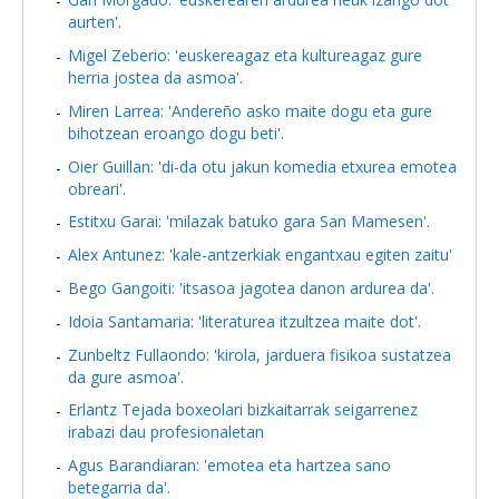
aurten'.
Migel Zeberio: 'euskereagaz eta kultureagaz gure
herria jostea da asmoa'.
Miren Larrea: 'Andereño asko maite dogu eta gure
bihotzean eroango dogu beti'.
Oier Guillan: 'di-da otu jakun komedia etxurea emotea
obreari'.
Estitxu Garai: 'milazak batuko gara San Mamesen'.
Alex Antunez: 'kale-antzerkiak engantxau egiten zaitu'
Bego Gangoiti: 'itsasoa jagotea danon ardurea da'.
Idoia Santamaria: 'literaturea itzultzea maite dot'.
Zunbeltz Fullaondo: 'kirola, jarduera fisikoa sustatzea
da gure asmoa'.
Erlantz Tejada boxeolari bizkaitarrak seigarrenez
irabazi dau profesionaletan
Agus Barandiaran: 'emotea eta hartzea sano
betegarria da'.