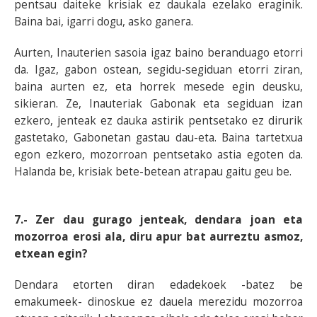
pentsau daiteke krisiak ez daukala ezelako eraginik.
Baina bai, igarri dogu, asko ganera.
Aurten, Inauterien sasoia igaz baino beranduago etorri
da. Igaz, gabon ostean, segidu-segiduan etorri ziran,
baina aurten ez, eta horrek mesede egin deusku,
sikieran. Ze, Inauteriak Gabonak eta segiduan izan
ezkero, jenteak ez dauka astirik pentsetako ez dirurik
gastetako, Gabonetan gastau dau-eta. Baina tartetxua
egon ezkero, mozorroan pentsetako astia egoten da.
Halanda be, krisiak bete-betean atrapau gaitu geu be.
7.- Zer dau gurago jenteak, dendara joan eta
mozorroa erosi ala, diru apur bat aurreztu asmoz,
etxean egin?
Dendara etorten diran edadekoek -batez be
emakumeek- dinoskue ez dauela merezidu mozorroa