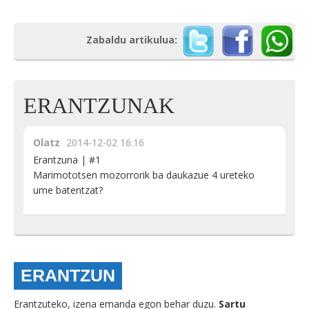
Zabaldu artikulua:
ERANTZUNAK
Olatz
2014-12-02 16:16
Erantzuna | #1
Marimototsen mozorrorik ba daukazue 4 ureteko
ume batentzat?
ERANTZUN
Erantzuteko, izena emanda egon behar duzu.
Sartu