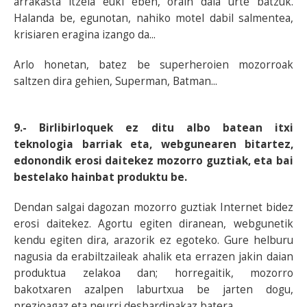
arrakasta itzela euki eben, orain dala urte batzuk.
Halanda be, egunotan, nahiko motel dabil salmentea,
krisiaren eragina izango da...
Arlo honetan, batez be superheroien mozorroak
saltzen dira gehien, Superman, Batman...
9.- Birlibirloquek ez ditu albo batean itxi
teknologia barriak eta, webgunearen bitartez,
edonondik erosi daitekez mozorro guztiak, eta bai
bestelako hainbat produktu be.
Dendan salgai dagozan mozorro guztiak Internet bidez
erosi daitekez. Agortu egiten diranean, webgunetik
kendu egiten dira, arazorik ez egoteko. Gure helburu
nagusia da erabiltzaileak ahalik eta errazen jakin daian
produktua zelakoa dan; horregaitik, mozorro
bakotxaren azalpen laburtxua be jarten dogu,
prezioagaz eta neurri desbardinakaz batera.