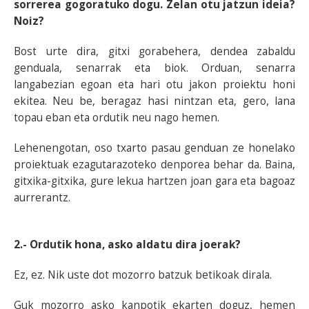
sorrerea gogoratuko dogu. Zelan otu jatzun ideia?
Noiz?
Bost urte dira, gitxi gorabehera, dendea zabaldu
genduala, senarrak eta biok. Orduan, senarra
langabezian egoan eta hari otu jakon proiektu honi
ekitea. Neu be, beragaz hasi nintzan eta, gero, lana
topau eban eta ordutik neu nago hemen.
Lehenengotan, oso txarto pasau genduan ze honelako
proiektuak ezagutarazoteko denporea behar da. Baina,
gitxika-gitxika, gure lekua hartzen joan gara eta bagoaz
aurrerantz.
2.- Ordutik hona, asko aldatu dira joerak?
Ez, ez. Nik uste dot mozorro batzuk betikoak dirala.
Guk mozorro asko kanpotik ekarten doguz, hemen