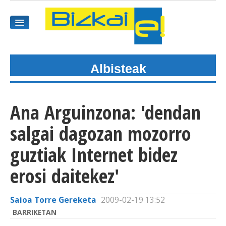
Albisteak
HASIEREA
HARPIDETU
Ana Arguinzona: 'dendan
GAIAK
salgai dagozan mozorro
AGENDEA
guztiak Internet bidez
erosi daitekez'
KOMUNITATEA
ALBISTE GUZTIAK
Saioa Torre Gereketa
2009-02-19 13:52
BARRIKETAN
BIDEOAK