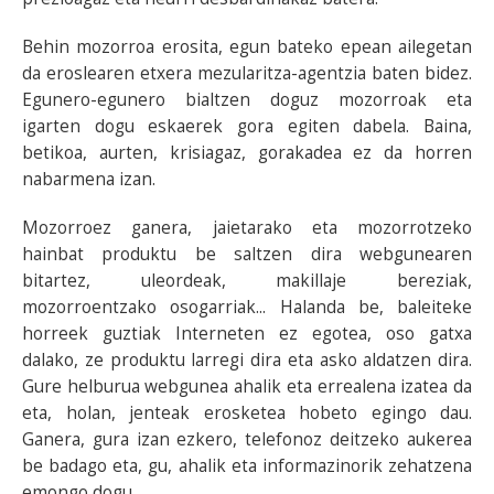
Behin mozorroa erosita, egun bateko epean ailegetan
da eroslearen etxera mezularitza-agentzia baten bidez.
Egunero-egunero bialtzen doguz mozorroak eta
igarten dogu eskaerek gora egiten dabela. Baina,
betikoa, aurten, krisiagaz, gorakadea ez da horren
nabarmena izan.
Mozorroez ganera, jaietarako eta mozorrotzeko
hainbat produktu be saltzen dira webgunearen
bitartez, uleordeak, makillaje bereziak,
mozorroentzako osogarriak... Halanda be, baleiteke
horreek guztiak Interneten ez egotea, oso gatxa
dalako, ze produktu larregi dira eta asko aldatzen dira.
Gure helburua webgunea ahalik eta errealena izatea da
eta, holan, jenteak erosketea hobeto egingo dau.
Ganera, gura izan ezkero, telefonoz deitzeko aukerea
be badago eta, gu, ahalik eta informazinorik zehatzena
emongo dogu.