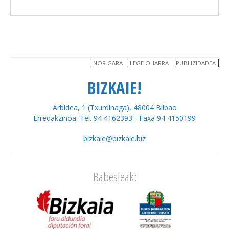
NOR GARA
LEGE OHARRA
PUBLIZIDADEA
BIZKAIE!
Arbidea, 1 (Txurdinaga), 48004 Bilbao
Erredakzinoa: Tel. 94 4162393 - Faxa 94 4150199
bizkaie@bizkaie.biz
Babesleak: