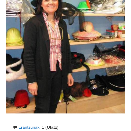
Erantzunak:
1 (
Olatz
)