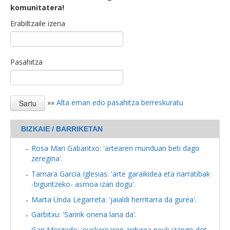
komunitatera!
Erabiltzaile izena
Pasahitza
»»
Alta eman edo pasahitza berreskuratu
BIZKAIE / BARRIKETAN
Rosa Mari Gabantxo: 'artearen munduan beti dago
zeregina'.
Tamara Garcia Iglesias: 'arte garaikidea eta narratibak
-biguntzeko- asmoa izan dogu'.
Marta Unda Legarreta: 'jaialdi herritarra da gurea'.
Garbitxu: 'Saririk onena lana da'.
Gari Morgado: 'euskerearen ardurea neuk izango dot