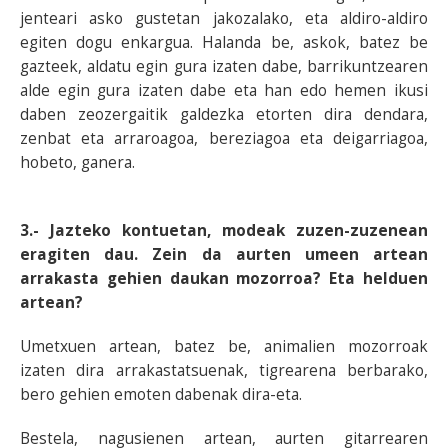
jenteari asko gustetan jakozalako, eta aldiro-aldiro
egiten dogu enkargua. Halanda be, askok, batez be
gazteek, aldatu egin gura izaten dabe, barrikuntzearen
alde egin gura izaten dabe eta han edo hemen ikusi
daben zeozergaitik galdezka etorten dira dendara,
zenbat eta arraroagoa, bereziagoa eta deigarriagoa,
hobeto, ganera.
3.- Jazteko kontuetan, modeak zuzen-zuzenean
eragiten dau. Zein da aurten umeen artean
arrakasta gehien daukan mozorroa? Eta helduen
artean?
Umetxuen artean, batez be, animalien mozorroak
izaten dira arrakastatsuenak, tigrearena berbarako,
bero gehien emoten dabenak dira-eta.
Bestela, nagusienen artean, aurten gitarrearen