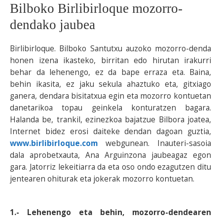
Bilboko Birlibirloque mozorro-
BEREZIAK
dendako jaubea
ARGAZKIAK
Birlibirloque. Bilboko Santutxu auzoko mozorro-denda
honen izena ikasteko, birritan edo hirutan irakurri
behar da lehenengo, ez da bape erraza eta. Baina,
behin ikasita, ez jaku sekula ahaztuko eta, gitxiago
... AUKERA GEHIAGO
ganera, dendara bisitatxua egin eta mozorro kontuetan
danetarikoa topau geinkela konturatzen bagara.
Halanda be, trankil, ezinezkoa bajatzue Bilbora joatea,
Internet bidez erosi daiteke dendan dagoan guztia,
www.birlibirloque.com
webgunean. Inauteri-sasoia
dala aprobetxauta, Ana Arguinzona jaubeagaz egon
gara. Jatorriz lekeitiarra da eta oso ondo ezagutzen ditu
jentearen ohiturak eta jokerak mozorro kontuetan.
1.- Lehenengo eta behin, mozorro-dendearen