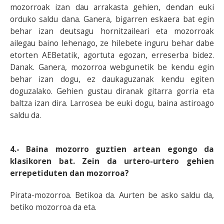
mozorroak izan dau arrakasta gehien, dendan euki
orduko saldu dana. Ganera, bigarren eskaera bat egin
behar izan deutsagu hornitzaileari eta mozorroak
ailegau baino lehenago, ze hilebete inguru behar dabe
etorten AEBetatik, agortuta egozan, erreserba bidez.
Danak. Ganera, mozorroa webgunetik be kendu egin
behar izan dogu, ez daukaguzanak kendu egiten
doguzalako. Gehien gustau diranak gitarra gorria eta
baltza izan dira. Larrosea be euki dogu, baina astiroago
saldu da.
4.- Baina mozorro guztien artean egongo da
klasikoren bat. Zein da urtero-urtero gehien
errepetiduten dan mozorroa?
Pirata-mozorroa. Betikoa da. Aurten be asko saldu da,
betiko mozorroa da eta.