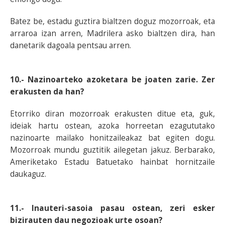
Batez be, estadu guztira bialtzen doguz mozorroak, eta
arraroa izan arren, Madrilera asko bialtzen dira, han
danetarik dagoala pentsau arren.
10.- Nazinoarteko azoketara be joaten zarie. Zer
erakusten da han?
Etorriko diran mozorroak erakusten ditue eta, guk,
ideiak hartu ostean, azoka horreetan ezagututako
nazinoarte mailako honitzaileakaz bat egiten dogu.
Mozorroak mundu guztitik ailegetan jakuz. Berbarako,
Ameriketako Estadu Batuetako hainbat hornitzaile
daukaguz.
11.- Inauteri-sasoia pasau ostean, zeri esker
bizirauten dau negozioak urte osoan?