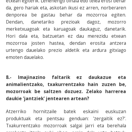
etxean egiterik. Lehenengo oihala edo telea erosi behar
da, gero hariak eta, askotan ikusi ez arren, norberaren
denporea be gastau behar da mozorroa egiten.
Dendan, danetariko prezioak dagoz, mozorro
merketxuagoak eta karuagoak daukaguz, danetarik.
Hori dala eta, batzuetan ez dau merezidu etxean
mozorroa josten hastea, dendan erosita antzera
urtengo dauelako prezio aldetik eta ardura gitxiago
emoten dauelako.
8.- Imajinazino faltarik ez daukazue eta
animalientzako, txakurrentzako hain zuzen be,
mozorroak be saltzen dozuez. Zelako harrerea
daukie 'jantziek' jentearen artean?
Atzerriko hornitzaile batek eskaini euskuzan
produktuak eta pentsau genduan: 'zergaitik ez?'.
Txakurrentzako mozorroak salgai jarri eta berehala