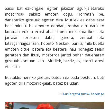
Sasoi bat ezkongaiei egiten jakezan agur-jaietarako
mozorroak salduz emoten dogu. Horretan be,
danetariko gustuak egoten dira. Mutilek ez dabe ezta
bost minutu be emoten dendan, zenbat diru daukien
kontuan eukita erosi ahal daben mozorroa ikusi eta
jarraian erosten dabe; ganera, zenbat eta
lotsagarriagoa izan, hobeto. Neskek, barriz, mila buelta
emoten ditue, batera eta bestera, hau honegaz zelan
geratzen dan ikusi, mozorroa jantzi behar dauenaren
gustuak kontuan izan... Mutilek, barriz, ez; etorri, erosi
eta kitto.
Bestalde, herriko jaietan, batean ez bada bestean, beti
egoten dira mozorro-jaiak, batez be udan.
Ikusi argazki guztiak handiago