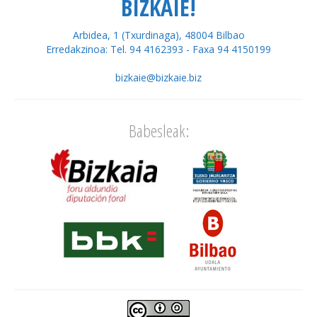
BIZKAIE!
Arbidea, 1 (Txurdinaga), 48004 Bilbao
Erredakzinoa: Tel. 94 4162393 - Faxa 94 4150199
bizkaie@bizkaie.biz
Babesleak: