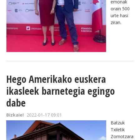
emonak
orain 500
urte hasi
ziran.
Hego Amerikako euskera
ikasleek barnetegia egingo
dabe
Bizkaie!
2022-01-17 09:01
Batzuk
Txiletik
Zornotzara