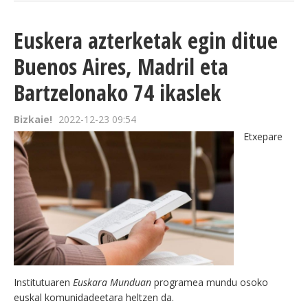
Euskera azterketak egin ditue
Buenos Aires, Madril eta
Bartzelonako 74 ikaslek
Bizkaie!
2022-12-23 09:54
Etxepare
Institutuaren
Euskara Munduan
programea mundu osoko
euskal komunidadeetara heltzen da.