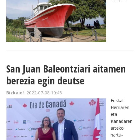
San Juan Baleontziari aitamen
berezia egin deutse
Bizkaie!
2022-07-08 10:45
Euskal
Herriaren
eta
Kanadaren
arteko
hartu-