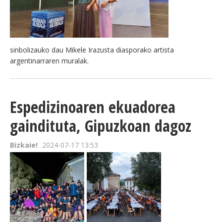
BEREZIAK
ARGAZKIAK
sinbolizauko dau
Mikele Irazusta diasporako artista
argentinarraren muralak
.
... AUKERA GEHIAGO
Espedizinoaren ekuadorea
gaindituta, Gipuzkoan dagoz
Bizkaie!
2024-07-17 13:53