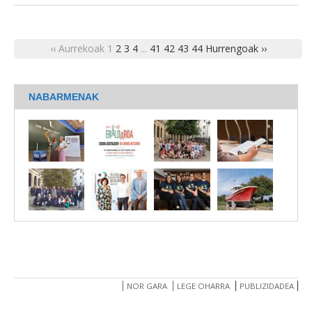
‹‹ Aurrekoak
1
2
3
4
...
41
42
43
44
Hurrengoak ››
NABARMENAK
NOR GARA
LEGE OHARRA
PUBLIZIDADEA