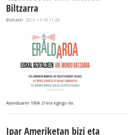
Biltzarra
Bizkaie!
2023-12-18 11:28
Abenduaren 18tik 21era egingo da.
Ipar Ameriketan bizi eta