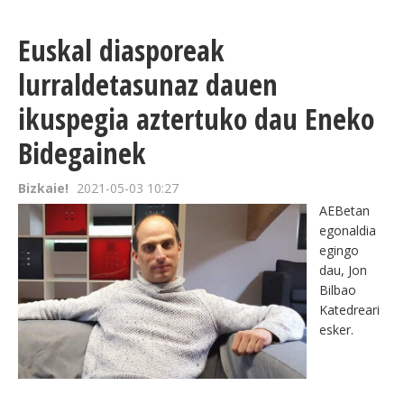
Euskal diasporeak
lurraldetasunaz dauen
ikuspegia aztertuko dau Eneko
Bidegainek
Bizkaie!
2021-05-03 10:27
AEBetan
egonaldia
egingo
dau, Jon
Bilbao
Katedreari
esker.