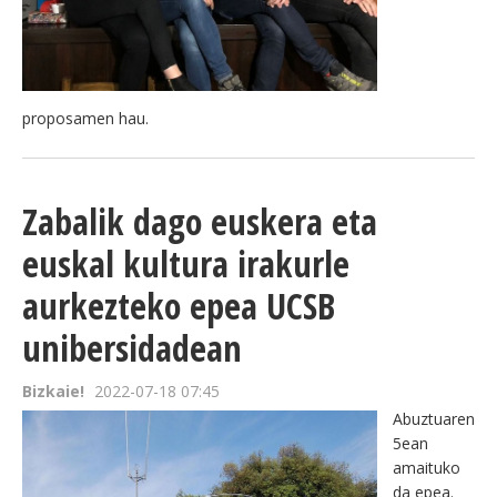
proposamen hau.
Zabalik dago euskera eta
euskal kultura irakurle
aurkezteko epea UCSB
unibersidadean
Bizkaie!
2022-07-18 07:45
Abuztuaren
5ean
amaituko
da epea.