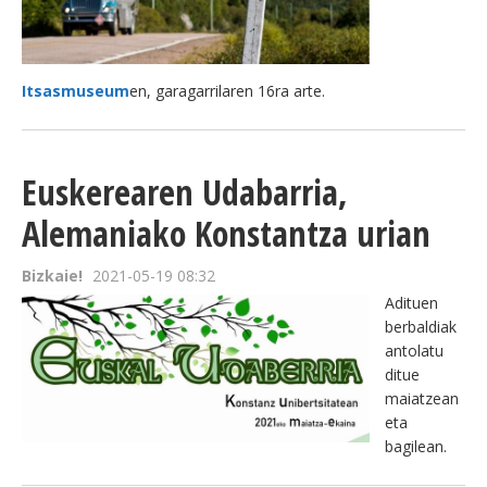
Itsasmuseum
en, garagarrilaren 16ra arte.
Euskerearen Udabarria,
Alemaniako Konstantza urian
Bizkaie!
2021-05-19 08:32
Adituen
berbaldiak
antolatu
ditue
maiatzean
eta
bagilean.