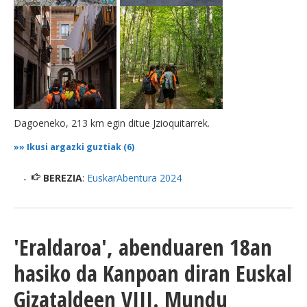
Dagoeneko, 213 km egin ditue Jzioquitarrek.
»»
Ikusi argazki guztiak (6)
BEREZIA
:
EuskarAbentura 2024
'Eraldaroa', abenduaren 18an
hasiko da Kanpoan diran Euskal
Gizataldeen VIII. Mundu