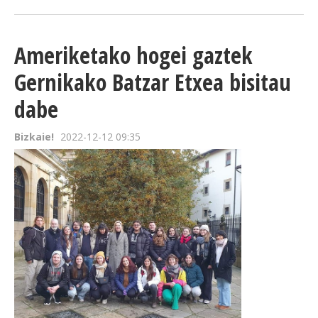
Ameriketako hogei gaztek
Gernikako Batzar Etxea bisitau
dabe
Bizkaie!
2022-12-12 09:35