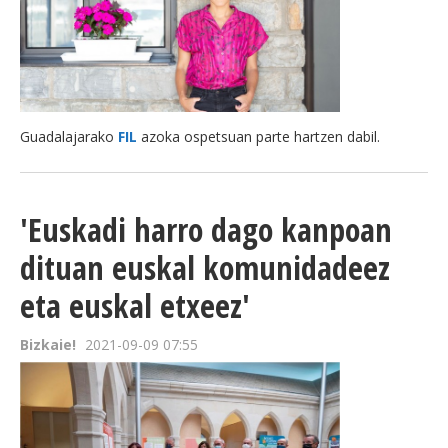
Guadalajarako
FIL
azoka ospetsuan parte hartzen dabil.
'Euskadi harro dago kanpoan
dituan euskal komunidadeez
eta euskal etxeez'
Bizkaie!
2021-09-09 07:55