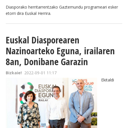
Diasporako herritarrentzako Gaztemundu programeari esker
etorri dira Euskal Herrira.
Euskal Diasporearen
Nazinoarteko Eguna, irailaren
8an, Donibane Garazin
Bizkaie!
2022-09-01 11:17
Ekitaldi