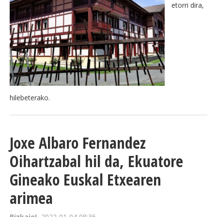
etorri dira,
hilebeterako.
Joxe Albaro Fernandez
Oihartzabal hil da, Ekuatore
Gineako Euskal Etxearen
arimea
Bizkaie!
2022-01-04 08:36