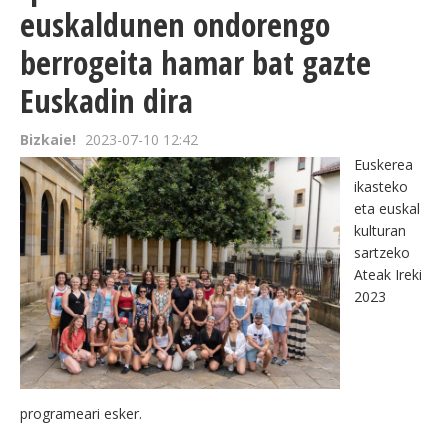
euskaldunen ondorengo
berrogeita hamar bat gazte
Euskadin dira
Bizkaie!
2023-07-10 12:42
Euskerea
ikasteko
eta euskal
kulturan
sartzeko
Ateak Ireki
2023
programeari esker.