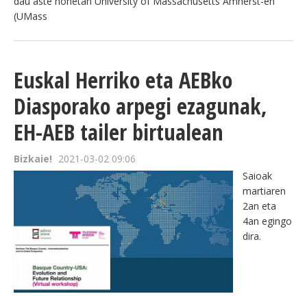
dau aste honetan University of Massachusetts Amherst-en
(UMass
Euskal Herriko eta AEBko
Diasporako arpegi ezagunak,
EH-AEB tailer birtualean
Bizkaie!
2021-03-02 09:06
Saioak
martiaren
2an eta
4an egingo
dira.