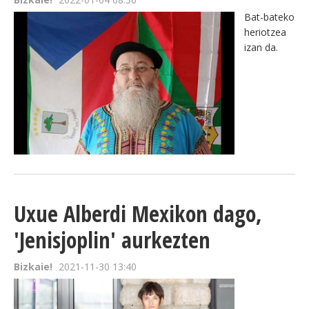
Bat-bateko
heriotzea
izan da.
Uxue Alberdi Mexikon dago,
'Jenisjoplin' aurkezten
Bizkaie!
2021-11-30 13:40