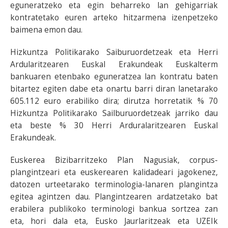
eguneratzeko eta egin beharreko lan gehigarriak
kontratetako euren arteko hitzarmena izenpetzeko
baimena emon dau.
Hizkuntza Politikarako Saiburuordetzeak eta Herri
Ardularitzearen Euskal Erakundeak Euskalterm
bankuaren etenbako eguneratzea lan kontratu baten
bitartez egiten dabe eta onartu barri diran lanetarako
605.112 euro erabiliko dira; dirutza horretatik % 70
Hizkuntza Politikarako Sailburuordetzeak jarriko dau
eta beste % 30 Herri Arduralaritzearen Euskal
Erakundeak.
Euskerea Bizibarritzeko Plan Nagusiak, corpus-
plangintzeari eta euskerearen kalidadeari jagokenez,
datozen urteetarako terminologia-lanaren plangintza
egitea agintzen dau. Plangintzearen ardatzetako bat
erabilera publikoko terminologi bankua sortzea zan
eta, hori dala eta, Eusko Jaurlaritzeak eta UZEIk