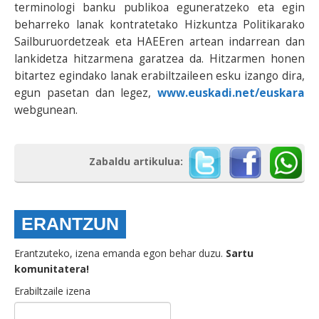
terminologi banku publikoa eguneratzeko eta egin
beharreko lanak kontratetako Hizkuntza Politikarako
Sailburuordetzeak eta HAEEren artean indarrean dan
lankidetza hitzarmena garatzea da. Hitzarmen honen
bitartez egindako lanak erabiltzaileen esku izango dira,
egun pasetan dan legez,
www.euskadi.net/euskara
webgunean.
Zabaldu artikulua:
ERANTZUN
Erantzuteko, izena emanda egon behar duzu.
Sartu
komunitatera!
Erabiltzaile izena