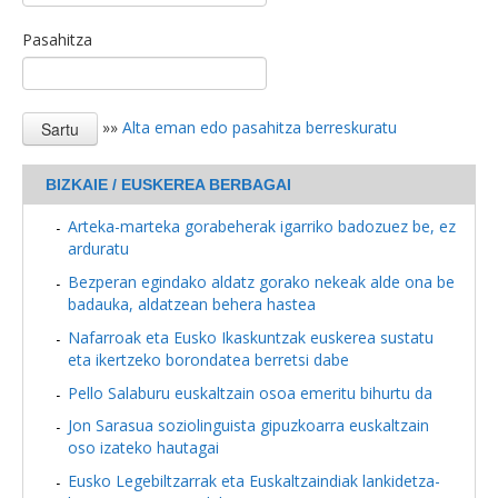
Pasahitza
»»
Alta eman edo pasahitza berreskuratu
BIZKAIE / EUSKEREA BERBAGAI
Arteka-marteka gorabeherak igarriko badozuez be, ez
arduratu
Bezperan egindako aldatz gorako nekeak alde ona be
badauka, aldatzean behera hastea
Nafarroak eta Eusko Ikaskuntzak euskerea sustatu
eta ikertzeko borondatea berretsi dabe
Pello Salaburu euskaltzain osoa emeritu bihurtu da
Jon Sarasua soziolinguista gipuzkoarra euskaltzain
oso izateko hautagai
Eusko Legebiltzarrak eta Euskaltzaindiak lankidetza-