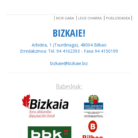
NOR GARA
LEGE OHARRA
PUBLIZIDADEA
BIZKAIE!
Arbidea, 1 (Txurdinaga), 48004 Bilbao
Erredakzinoa: Tel. 94 4162393 - Faxa 94 4150199
bizkaie@bizkaie.biz
Babesleak: