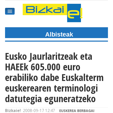
Albisteak
HASIEREA
HARPIDETU
Eusko Jaurlaritzeak eta
GAIAK
HAEEk 605.000 euro
AGENDEA
erabiliko dabe Euskalterm
euskerearen terminologi
KOMUNITATEA
datutegia eguneratzeko
ALBISTE GUZTIAK
BIDEOAK
Bizkaie!
2008-09-17 12:47
EUSKEREA BERBAGAI