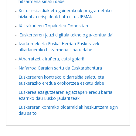
hitzarmena sinatu dabe
Kultur ekitaldiak eta gainerakoak programetako
hizkuntza erispideak batu ditu UEMAk
IX. Irakurleen Topaketea Donostian
'Euskerearen jauzi digitala teknologia-kontua da'
Izarkomek eta Euskal Herrian Euskerazek
alkarlanerako hitzarmena sinatu dabe
Atharratzetik Iruñera, eutsi goiari!
Nafarroa Garaian sartu da Euskarabentura
Euskerearen kontrako oldarraldia salatu eta
euskerazko eredua orokortzea eskatu dabe
Euskerea ezagutzearen egiaztapen-eredu barria
ezarriko dau Eusko Jaularitzeak
Euskereran kontrako oldarraldiak hezkuntzara egin
dau salto