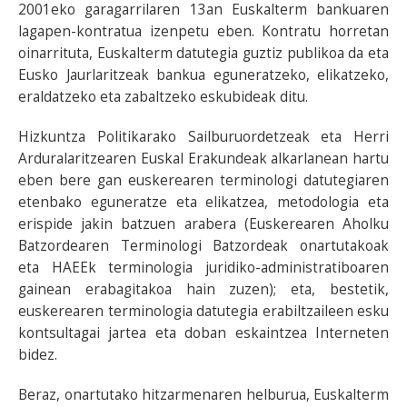
2001eko garagarrilaren 13an Euskalterm bankuaren
lagapen-kontratua izenpetu eben. Kontratu horretan
oinarrituta, Euskalterm datutegia guztiz publikoa da eta
Eusko Jaurlaritzeak bankua eguneratzeko, elikatzeko,
eraldatzeko eta zabaltzeko eskubideak ditu.
Hizkuntza Politikarako Sailburuordetzeak eta Herri
Arduralaritzearen Euskal Erakundeak alkarlanean hartu
eben bere gan euskerearen terminologi datutegiaren
etenbako eguneratze eta elikatzea, metodologia eta
erispide jakin batzuen arabera (Euskerearen Aholku
Batzordearen Terminologi Batzordeak onartutakoak
eta HAEEk terminologia juridiko-administratiboaren
gainean erabagitakoa hain zuzen); eta, bestetik,
euskerearen terminologia datutegia erabiltzaileen esku
kontsultagai jartea eta doban eskaintzea Interneten
bidez.
Beraz, onartutako hitzarmenaren helburua, Euskalterm