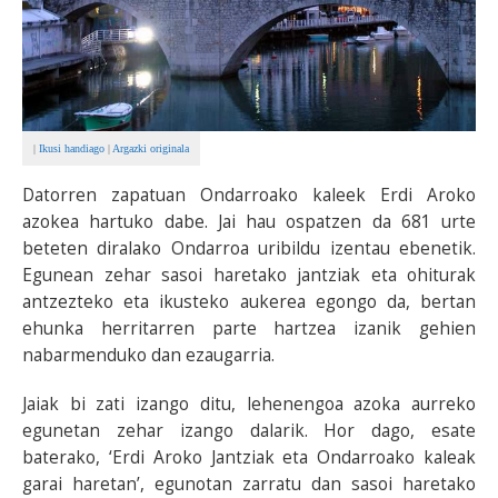
|
Ikusi handiago
|
Argazki originala
Datorren zapatuan Ondarroako kaleek Erdi Aroko
azokea hartuko dabe. Jai hau ospatzen da 681 urte
beteten diralako Ondarroa uribildu izentau ebenetik.
Egunean zehar sasoi haretako jantziak eta ohiturak
antzezteko eta ikusteko aukerea egongo da, bertan
ehunka herritarren parte hartzea izanik gehien
nabarmenduko dan ezaugarria.
Jaiak bi zati izango ditu, lehenengoa azoka aurreko
egunetan zehar izango dalarik. Hor dago, esate
baterako, ‘Erdi Aroko Jantziak eta Ondarroako kaleak
garai haretan’, egunotan zarratu dan sasoi haretako