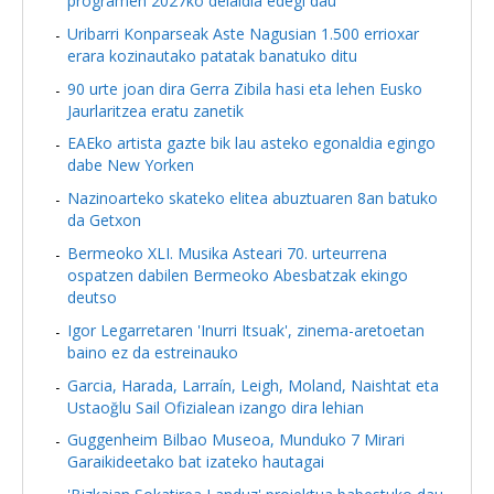
programen 2027ko deialdia edegi dau
Uribarri Konparseak Aste Nagusian 1.500 errioxar
erara kozinautako patatak banatuko ditu
90 urte joan dira Gerra Zibila hasi eta lehen Eusko
Jaurlaritzea eratu zanetik
EAEko artista gazte bik lau asteko egonaldia egingo
dabe New Yorken
Nazinoarteko skateko elitea abuztuaren 8an batuko
da Getxon
Bermeoko XLI. Musika Asteari 70. urteurrena
ospatzen dabilen Bermeoko Abesbatzak ekingo
deutso
Igor Legarretaren 'Inurri Itsuak', zinema-aretoetan
baino ez da estreinauko
Garcia, Harada, Larraín, Leigh, Moland, Naishtat eta
Ustaoğlu Sail Ofizialean izango dira lehian
Guggenheim Bilbao Museoa, Munduko 7 Mirari
Garaikideetako bat izateko hautagai