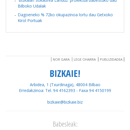
'Bizkaian Sokatirea Landuz' proiektua babestuko dau
Bilboko Udalak
Dagoeneko % 72ko okupazinoa lortu dau Getxoko
Kirol Portuak
NOR GARA
LEGE OHARRA
PUBLIZIDADEA
BIZKAIE!
Arbidea, 1 (Txurdinaga), 48004 Bilbao
Erredakzinoa: Tel. 94 4162393 - Faxa 94 4150199
bizkaie@bizkaie.biz
Babesleak: