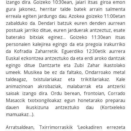
izango dira. Goizeko 10:30ean, jaiari itsas giroa emon
gura jakonez, herritar talde batek arrain salmenta
erreala egiten jardungo dau. Azokea goizeko 11:00etan
zabalduko da. Dendari batzuk euren denden aurrean
postuak jarriko ditue, euren jarduerak antzeztuz, esate
baterako bitxiak eginez… Goizeko 11:30ean itsas
personaien kalejirea egingo da eta pregoia irakurriko
da Kofradia Zaharretik. Eguerdiko 12:30etik aurrera
Euskal ezkontzea antzeztuko da eta erdi aroko dantzak
egingo ditue Dantzarte eta Zubi Zahar ikastolako
umeek. Musikea be ez da faltako, Ondarroako metal
taldeagaz, txistulariakaz eta trikitilariakaz. Kale
animazinoan akrobaziak, malabarrak eta antzerki
saioak izango dira. Ordu berean, frontoian, Corrado
Masaccik txotxongiloakaz egun honetarako preparau
dauen ikuskizuna antzeztuko dau (Kortxeleko
mamuakaz…).
Arratsaldean, Txirrimorraskik ‘Leokadiren errezeta