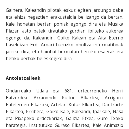
Gainera, Kaleandin pilotak eskuz egiten jardungo dabe
eta ehiza hegaztien erakustaldia be izango da bertan.
Kale honetan bertan poniak egongo dira eta Musika
Plazan asto batek tirautako gurdian ibilteko aukerea
egongo da. Kaleandin, Goiko Kalean eta Aita Eterno
baseleizan Erdi Aroari buruzko oholtza informatiboak
jarriko dira, eta hainbat hormatan herriko esaerak eta
betiko berbak be eskegiko dira.
Antolatzaileak
Ondarroako Udala eta 681. urteurreneko Herri
Batzordea: Arranondo Kultur Alkartea, Arrigorri
Bateleroen Elkartea, Artelan Kutur Elkartea, Dantzarte
Elkartea, Erribera, Goiko Kale, Kaleandi, Iparkale, Nasa
eta Pixapeko ordezkariak, Galizia Etxea, Gure Txoko
harategia, Institutuko Guraso Elkartea, Kale Animazio