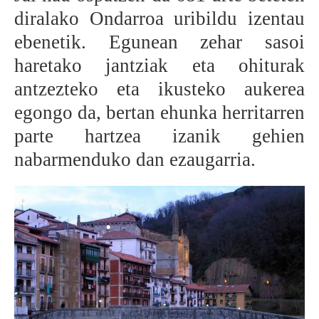
diralako Ondarroa uribildu izentau
BEREZIAK
ebenetik. Egunean zehar sasoi
ARGAZKIAK
haretako jantziak eta ohiturak
antzezteko eta ikusteko aukerea
egongo da, bertan ehunka herritarren
... AUKERA GEHIAGO
parte hartzea izanik gehien
nabarmenduko dan ezaugarria.