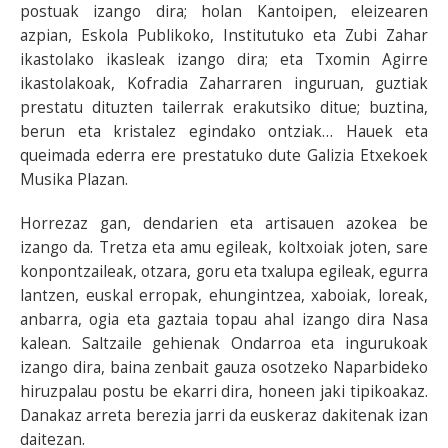
postuak izango dira; holan Kantoipen, eleizearen
azpian, Eskola Publikoko, Institutuko eta Zubi Zahar
ikastolako ikasleak izango dira; eta Txomin Agirre
ikastolakoak, Kofradia Zaharraren inguruan, guztiak
prestatu dituzten tailerrak erakutsiko ditue; buztina,
berun eta kristalez egindako ontziak… Hauek eta
queimada ederra ere prestatuko dute Galizia Etxekoek
Musika Plazan.
Horrezaz gan, dendarien eta artisauen azokea be
izango da. Tretza eta amu egileak, koltxoiak joten, sare
konpontzaileak, otzara, goru eta txalupa egileak, egurra
lantzen, euskal erropak, ehungintzea, xaboiak, loreak,
anbarra, ogia eta gaztaia topau ahal izango dira Nasa
kalean. Saltzaile gehienak Ondarroa eta ingurukoak
izango dira, baina zenbait gauza osotzeko Naparbideko
hiruzpalau postu be ekarri dira, honeen jaki tipikoakaz.
Danakaz arreta berezia jarri da euskeraz dakitenak izan
daitezan.