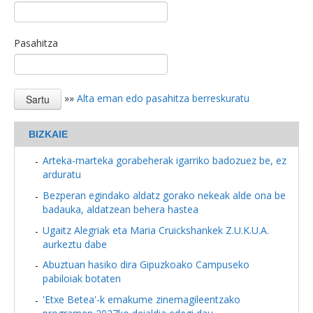
Pasahitza
»»
Alta eman edo pasahitza berreskuratu
BIZKAIE
Arteka-marteka gorabeherak igarriko badozuez be, ez
arduratu
Bezperan egindako aldatz gorako nekeak alde ona be
badauka, aldatzean behera hastea
Ugaitz Alegriak eta Maria Cruickshankek Z.U.K.U.A.
aurkeztu dabe
Abuztuan hasiko dira Gipuzkoako Campuseko
pabiloiak botaten
'Etxe Betea'-k emakume zinemagileentzako