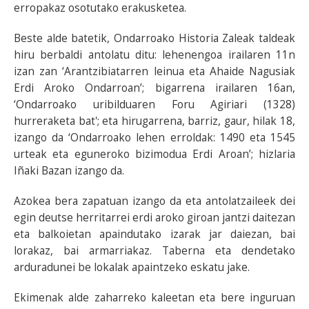
erropakaz osotutako erakusketea.
Beste alde batetik, Ondarroako Historia Zaleak taldeak
hiru berbaldi antolatu ditu: lehenengoa irailaren 11n
izan zan ‘Arantzibiatarren leinua eta Ahaide Nagusiak
Erdi Aroko Ondarroan’; bigarrena irailaren 16an,
‘Ondarroako uribilduaren Foru Agiriari (1328)
hurreraketa bat'; eta hirugarrena, barriz, gaur, hilak 18,
izango da ‘Ondarroako lehen erroldak: 1490 eta 1545
urteak eta eguneroko bizimodua Erdi Aroan’; hizlaria
Iñaki Bazan izango da.
Azokea bera zapatuan izango da eta antolatzaileek dei
egin deutse herritarrei erdi aroko giroan jantzi daitezan
eta balkoietan apaindutako izarak jar daiezan, bai
lorakaz, bai armarriakaz. Taberna eta dendetako
arduradunei be lokalak apaintzeko eskatu jake.
Ekimenak alde zaharreko kaleetan eta bere inguruan