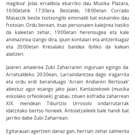
magikoa’ jolas erraldoia ekarriko dau Musika Plazara,
16:00etatik 17:30era. Bestalde, 18:00etan Corrado
Masaccik beste txotxongilo emonaldi bat eskainiko dau
frotoian. Ordu berean, itsas personaien kalejirea hasiko
da kaleetan zehar, 19:00etan herensugea eta kale
animazinoa izango dira, ipuin kontalari eta antzerkiagaz
eta 20:00etan Kresalako bandea ibiliko da kalean
alaitzen.
Jaiaren amaierea Zubi Zaharraren inguruan egingo da.
Arratsaldeko 20:30ean, Larraindantzea dago iragarrita
eta ordu erdi beranduago ‘Arrain Andiaren Bertsoak’
abestuz agur esango jako jaiari. Kantaizekoek (musika
eskolako orfeoikoek) grabau zituen kofradia zaharrean
XIX. mendean Tiburtzio Urrosolo ondarrutarrak
idatzitako bertso honeek. Antolatzaileek bale handi bat
jarriko dabe Zubi Zaharrean.
Egitarauan agertzen danaz gan, herrian zehar salmenta