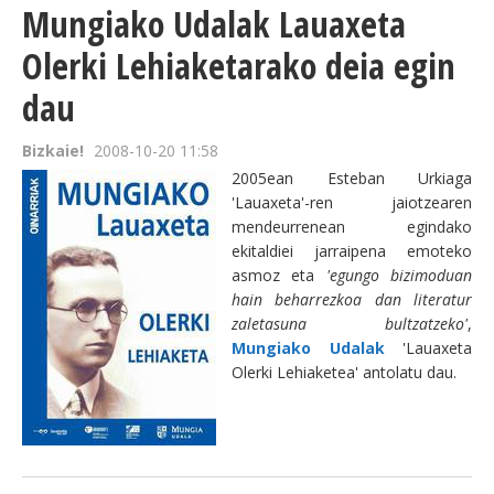
Mungiako Udalak Lauaxeta
Olerki Lehiaketarako deia egin
dau
Bizkaie!
2008-10-20 11:58
2005ean Esteban Urkiaga
'Lauaxeta'-ren jaiotzearen
mendeurrenean egindako
ekitaldiei jarraipena emoteko
asmoz eta
'egungo bizimoduan
hain beharrezkoa dan literatur
zaletasuna bultzatzeko'
,
Mungiako Udalak
'Lauaxeta
Olerki Lehiaketea' antolatu dau.