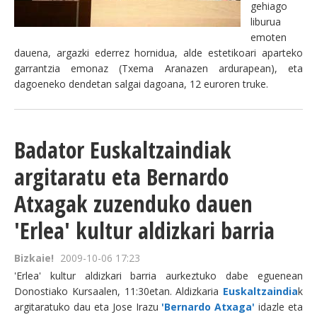
gehiago
liburua
BEREZIAK
emoten
dauena, argazki ederrez hornidua, alde estetikoari aparteko
ARGAZKIAK
garrantzia emonaz (Txema Aranazen ardurapean), eta
dagoeneko dendetan salgai dagoana, 12 euroren truke.
... AUKERA GEHIAGO
Badator Euskaltzaindiak
argitaratu eta Bernardo
Atxagak zuzenduko dauen
'Erlea' kultur aldizkari barria
Bizkaie!
2009-10-06 17:23
'Erlea' kultur aldizkari barria aurkeztuko dabe eguenean
Donostiako Kursaalen, 11:30etan. Aldizkaria
Euskaltzaindia
k
argitaratuko dau eta Jose Irazu
'Bernardo Atxaga'
idazle eta