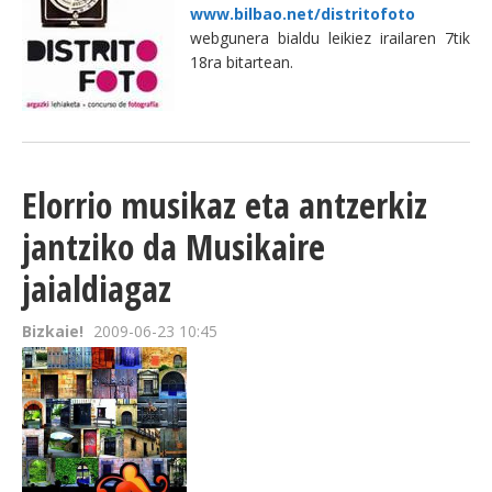
www.bilbao.net/distritofoto
webgunera bialdu leikiez irailaren 7tik
18ra bitartean.
Elorrio musikaz eta antzerkiz
jantziko da Musikaire
jaialdiagaz
Bizkaie!
2009-06-23 10:45