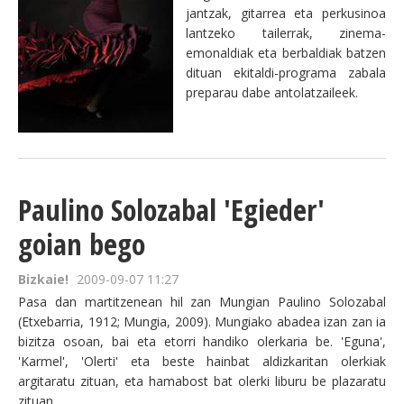
jantzak, gitarrea eta perkusinoa
lantzeko tailerrak, zinema-
emonaldiak eta berbaldiak batzen
dituan ekitaldi-programa zabala
preparau dabe antolatzaileek.
Paulino Solozabal 'Egieder'
goian bego
Bizkaie!
2009-09-07 11:27
Pasa dan martitzenean hil zan Mungian Paulino Solozabal
(Etxebarria, 1912; Mungia, 2009). Mungiako abadea izan zan ia
bizitza osoan, bai eta etorri handiko olerkaria be. 'Eguna',
'Karmel', 'Olerti' eta beste hainbat aldizkaritan olerkiak
argitaratu zituan, eta hamabost bat olerki liburu be plazaratu
zituan.