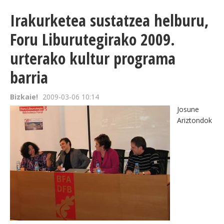
Irakurketea sustatzea helburu,
Foru Liburutegirako 2009.
urterako kultur programa
barria
Bizkaie!
2009-03-06 10:14
Josune
Ariztondok