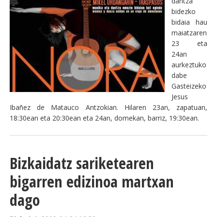
dantza
bidezko
bidaia hau
maiatzaren
23 eta
24an
aurkeztuko
dabe
Gasteizeko
Jesus
Ibañez de Matauco Antzokian. Hilaren 23an, zapatuan,
18:30ean eta 20:30ean eta 24an, domekan, barriz, 19:30ean.
Bizkaidatz sariketearen
bigarren edizinoa martxan
dago