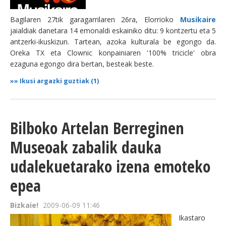
Bagilaren 27tik garagarrilaren 26ra, Elorrioko
Musikaire
jaialdiak danetara 14 emonaldi eskainiko ditu: 9 kontzertu eta 5
antzerki-ikuskizun. Tartean, azoka kulturala be egongo da.
Oreka TX eta Clownic konpainiaren '100% tricicle' obra
ezaguna egongo dira bertan, besteak beste.
»»
Ikusi argazki guztiak (1)
Bilboko Artelan Berreginen
Museoak zabalik dauka
udalekuetarako izena emoteko
epea
Bizkaie!
2009-06-09 11:46
Ikastaro