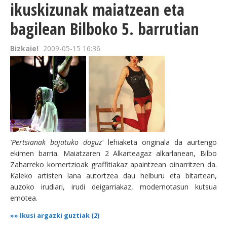
ikuskizunak maiatzean eta
bagilean Bilboko 5. barrutian
Bizkaie!
2009-05-15 16:36
'Pertsianak bajatuko doguz'
lehiaketa originala da aurtengo
ekimen barria. Maiatzaren 2 Alkarteagaz alkarlanean, Bilbo
Zaharreko komertzioak graffitiakaz apaintzean oinarritzen da.
Kaleko artisten lana autortzea dau helburu eta bitartean,
auzoko irudiari, irudi deigarriakaz, modernotasun kutsua
emotea.
»»
Ikusi argazki guztiak (2)