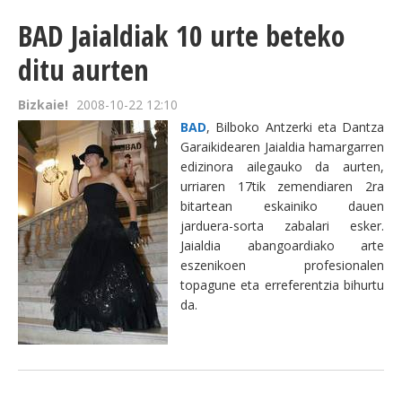
BAD Jaialdiak 10 urte beteko
ditu aurten
Bizkaie!
2008-10-22 12:10
BAD
, Bilboko Antzerki eta Dantza
Garaikidearen Jaialdia hamargarren
edizinora ailegauko da aurten,
urriaren 17tik zemendiaren 2ra
bitartean eskainiko dauen
jarduera-sorta zabalari esker.
Jaialdia abangoardiako arte
eszenikoen profesionalen
topagune eta erreferentzia bihurtu
da.