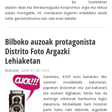
be. Gaztelaniaz
idazten eban eta literatureagazko konpromiso argia eta etikoa
eukan; horregaitik, XX. mendearen bigarren erdialdeko idazle
nafar garrantzitsuena izan zala esan daiteke.
Bilboko auzoak protagonista
Distrito Foto Argazki
Lehiaketan
Bizkaie!
2009-07-20 14:55
Danetara, 4.935 euro banatuko ditu
sarietan modalidade bakotxean,
papelean (koloretan eta zuri-baltzean)
eta euskarri digitalean. Modu hau da
aurtengo edizinoak barrikuntza legez
dakarrena. Modalidade barri honetan
parte hartu nahi dabenek, argazkiak