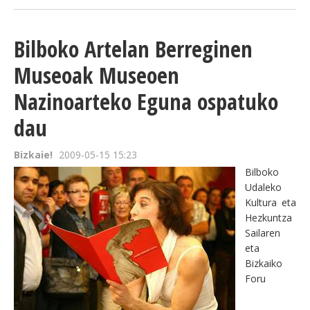
Bilboko Artelan Berreginen
Museoak Museoen
Nazinoarteko Eguna ospatuko
dau
Bizkaie!
2009-05-15 15:23
Bilboko
Udaleko
Kultura eta
Hezkuntza
Sailaren
eta
Bizkaiko
Foru