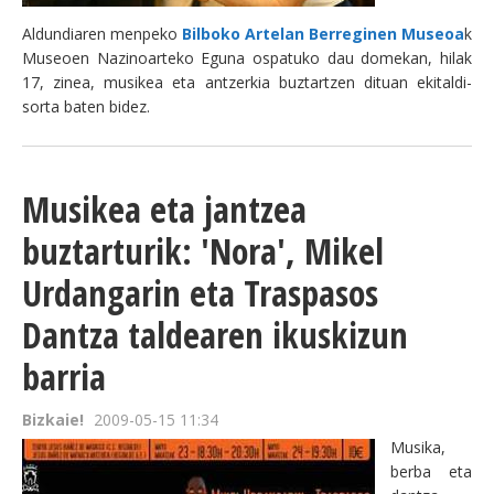
Aldundiaren menpeko
Bilboko Artelan Berreginen Museoa
k
Museoen Nazinoarteko Eguna ospatuko dau domekan, hilak
17, zinea, musikea eta antzerkia buztartzen dituan ekitaldi-
sorta baten bidez.
Musikea eta jantzea
buztarturik: 'Nora', Mikel
Urdangarin eta Traspasos
Dantza taldearen ikuskizun
barria
Bizkaie!
2009-05-15 11:34
Musika,
berba eta