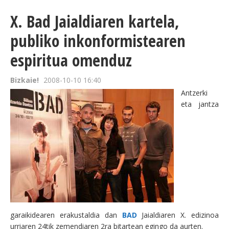
X. Bad Jaialdiaren kartela,
publiko inkonformistearen
espiritua omenduz
Bizkaie!
2008-10-10 16:40
Antzerki
eta jantza
garaikidearen erakustaldia dan
BAD
Jaialdiaren X. edizinoa
urriaren 24tik zemendiaren 2ra bitartean egingo da aurten.