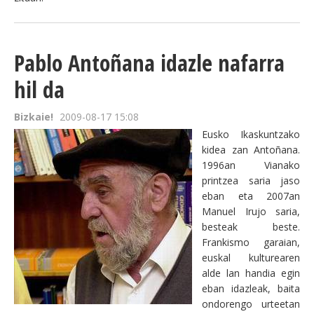
Pablo Antoñana idazle nafarra
hil da
Bizkaie!
2009-08-17 15:08
Eusko Ikaskuntzako
kidea zan Antoñana.
1996an Vianako
printzea saria jaso
eban eta 2007an
Manuel Irujo saria,
besteak beste.
Frankismo garaian,
euskal kulturearen
alde lan handia egin
eban idazleak, baita
ondorengo urteetan