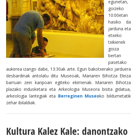
egunetan,
goizeko
10:00etan
hasiko da
jarduna eta
etxeko
txikienek
goiza
bertan
pasetako
aukerea izango dabe, 13:30ak arte. Egun bakotxerako jarduera
desbardinak antolatu ditu Museoak, Mariaren Bihotza Eleiza
barruan zein kanpoan egiteko ekimenak. Mariaren Bihotza
plazako indusketara eta Arkeologia Museora bisita gidatua,
arkeologia lantegiak eta
Berreginen Museo
ko bildumetatik
zehar ibilaldiak.
Kultura Kalez Kale: danontzako