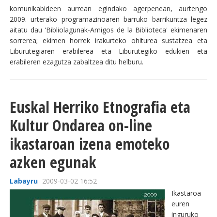
komunikabideen aurrean egindako agerpenean, aurtengo
2009. urterako programazinoaren barruko barrikuntza legez
aitatu dau 'Bibliolagunak-Amigos de la Biblioteca' ekimenaren
sorrerea; ekimen horrek irakurteko ohiturea sustatzea eta
Liburutegiaren erabilerea eta Liburutegiko edukien eta
erabileren ezagutza zabaltzea ditu helburu.
Euskal Herriko Etnografia eta
Kultur Ondarea on-line
ikastaroan izena emoteko
azken egunak
Labayru
2009-03-02 16:52
Ikastaroa
euren
inguruko