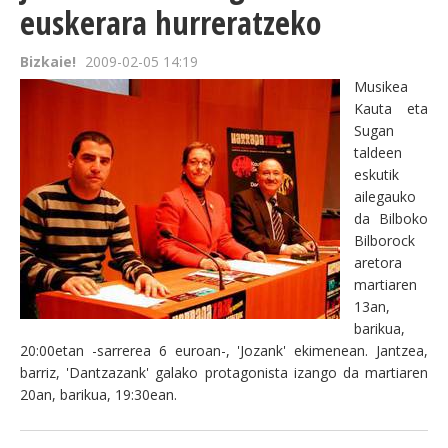
euskerara hurreratzeko
Bizkaie!
2009-02-05 14:19
Musikea
Kauta eta
Sugan
taldeen
eskutik
ailegauko
da Bilboko
Bilborock
aretora
martiaren
13an,
barikua,
20:00etan -sarrerea 6 euroan-, 'Jozank' ekimenean. Jantzea,
barriz, 'Dantzazank' galako protagonista izango da martiaren
20an, barikua, 19:30ean.