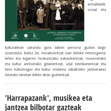
errealidade
sozial eta
kulturaletan sakondu gura daben persona guztiei dago
zuzenduta. Batez be, honakoentzat izan leiteke interesgarria:
lehen eta bigarren hezkuntzako irakasleentzat, museoetako
eta kultur aretoetako gidarientzat, udal teknikarientzat eta
herri kultureagaz eta kultur ondarea zabaltzeko jarduerakaz
lotutako lanetan ibilten diran guztientzat.
'Harrapazank', musikea eta
jantzea bilbotar gazteak