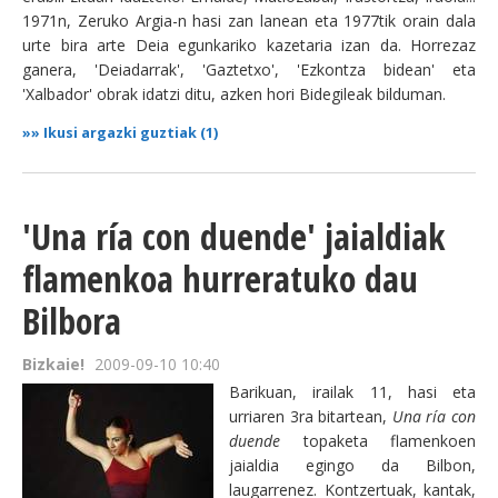
1971n, Zeruko Argia-n hasi zan lanean eta 1977tik orain dala
urte bira arte Deia egunkariko kazetaria izan da. Horrezaz
ganera, 'Deiadarrak', 'Gaztetxo', 'Ezkontza bidean' eta
'Xalbador' obrak idatzi ditu, azken hori Bidegileak bilduman.
»»
Ikusi argazki guztiak (1)
'Una ría con duende' jaialdiak
flamenkoa hurreratuko dau
Bilbora
Bizkaie!
2009-09-10 10:40
Barikuan, irailak 11, hasi eta
urriaren 3ra bitartean,
Una ría con
duende
topaketa flamenkoen
jaialdia egingo da Bilbon,
laugarrenez. Kontzertuak, kantak,