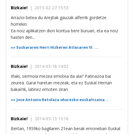
Bizkaie!
| 2015-02-27 15:53
Arrazoi betea du Arejitak gauzak alferrik gordetze
horrekin.
Ea noiz aplikatzen dion kontua bere buruari, eta ea noiz
hasten den...
»»
Euskararen Herri Hizkeren Atlasaren VI. ...
Bizkaie!
| 2014-03-18 14:02
Iñaki, sermoia mezea emotea da ala? Patinazoa bai
zeurea. Garai haretan mezeak, eta ez Euskal Herrian
bakarrik, latinez emoten ziran.
»»
Jose Antonio Retolaza ohorezko euskaltzaina ...
Bizkaie!
| 2014-03-13 13:16
Bertan, 1959ko bagilaren 21ean berak emoneban Euskal