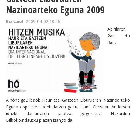
Nazinoarteko Eguna 2009
Bizkaie!
2009-04-02 10:26
Apirilaren
2an eta
3an,
AlhóndigaBilbaok Haur eta Gazteen Liburuaren Nazinoarteko
Eguna ospatzera konbidatzen gaitu, Hans Christian Andersen
idazle daniarraren jaiotza gogoratuz. Hitzordua
BilbokoIndautxu plazan izango da.