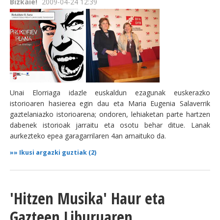
Bizkaie!
2009-04-24 12:39
Unai Elorriaga idazle euskaldun ezagunak euskerazko
istorioaren hasierea egin dau eta Maria Eugenia Salaverrik
gaztelaniazko istorioarena; ondoren, lehiaketan parte hartzen
dabenek istorioak jarraitu eta osotu behar ditue. Lanak
aurkezteko epea garagarrilaren 4an amaituko da.
»»
Ikusi argazki guztiak (2)
'Hitzen Musika' Haur eta
Gazteen Liburuaren