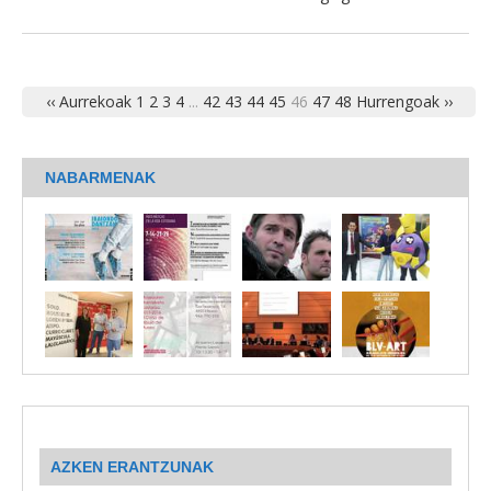
‹‹ Aurrekoak
1
2
3
4
...
42
43
44
45
46
47
48
Hurrengoak ››
NABARMENAK
AZKEN ERANTZUNAK