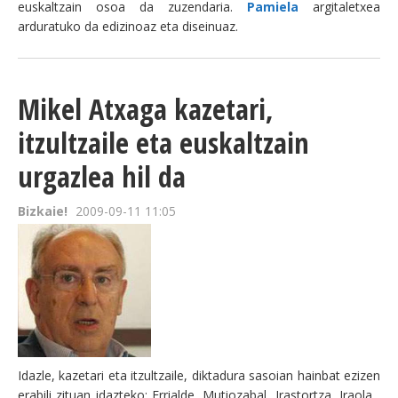
euskaltzain osoa da zuzendaria.
Pamiela
argitaletxea
arduratuko da edizinoaz eta diseinuaz.
Mikel Atxaga kazetari,
itzultzaile eta euskaltzain
urgazlea hil da
Bizkaie!
2009-09-11 11:05
Idazle, kazetari eta itzultzaile, diktadura sasoian hainbat ezizen
erabili zituan idazteko: Errialde, Mutiozabal, Irastortza, Iraola...