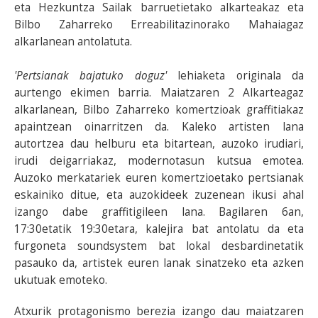
eta Hezkuntza Sailak barruetietako alkarteakaz eta
Bilbo Zaharreko Erreabilitazinorako Mahaiagaz
alkarlanean antolatuta.
'Pertsianak bajatuko doguz'
lehiaketa originala da
aurtengo ekimen barria. Maiatzaren 2 Alkarteagaz
alkarlanean, Bilbo Zaharreko komertzioak graffitiakaz
apaintzean oinarritzen da. Kaleko artisten lana
autortzea dau helburu eta bitartean, auzoko irudiari,
irudi deigarriakaz, modernotasun kutsua emotea.
Auzoko merkatariek euren komertzioetako pertsianak
eskainiko ditue, eta auzokideek zuzenean ikusi ahal
izango dabe graffitigileen lana. Bagilaren 6an,
17:30etatik 19:30etara, kalejira bat antolatu da eta
furgoneta soundsystem bat lokal desbardinetatik
pasauko da, artistek euren lanak sinatzeko eta azken
ukutuak emoteko.
Atxurik protagonismo berezia izango dau maiatzaren