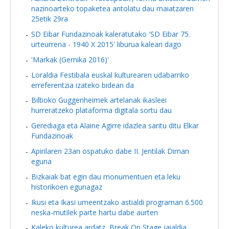
nazinoarteko topaketea antolatu dau maiatzaren
25etik 29ra
SD Eibar Fundazinoak kaleratutako 'SD Eibar 75.
urteurrena - 1940 X 2015' liburua kalean dago
'Markak (Gernika 2016)'
Loraldia Festibala euskal kulturearen udabarriko
erreferentzia izateko bidean da
Bilboko Guggenheimek artelanak ikasleei
hurreratzeko plataforma digitala sortu dau
Gerediaga eta Alaine Agirre idazlea saritu ditu Elkar
Fundazinoak
Apirilaren 23an ospatuko dabe II. Jentilak Diman
eguna
Bizkaiak bat egin dau monumentuen eta leku
historikoen egunagaz
Ikusi eta Ikasi umeentzako astialdi programan 6.500
neska-mutilek parte hartu dabe aurten
Kaleko kulturea ardatz, Break On Stage jaialdia