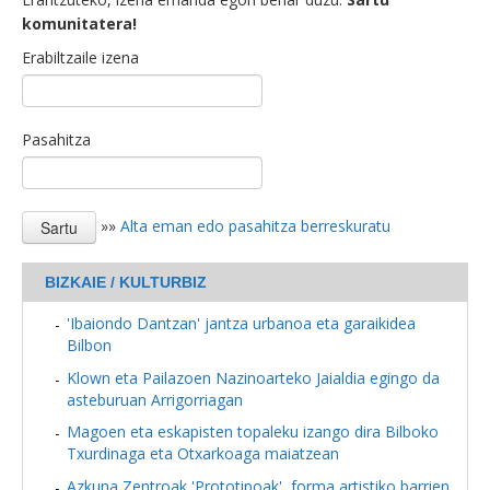
komunitatera!
Erabiltzaile izena
Pasahitza
»»
Alta eman edo pasahitza berreskuratu
BIZKAIE / KULTURBIZ
'Ibaiondo Dantzan' jantza urbanoa eta garaikidea
Bilbon
Klown eta Pailazoen Nazinoarteko Jaialdia egingo da
asteburuan Arrigorriagan
Magoen eta eskapisten topaleku izango dira Bilboko
Txurdinaga eta Otxarkoaga maiatzean
Azkuna Zentroak 'Prototipoak', forma artistiko barrien