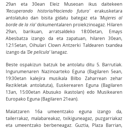
29an eta 30ean Eleiz Museoan ikus daitekeen
'Recuperando historia/Haciendo futuro'
erakusketara
antolatuko dan bisita gidatu bategaz eta
'Mujeres al
borde de la ría'
dokumentalaren proiekzinoagaz. Hilaren
29an, barikuan, arratsaldeko 18:00etan, Emays
Abesbatza izango da eta zapatuan, hilaren 30ean,
12:15etan, Oihulari Clown Antzerki Taldearen txandea
izango da
'De película'
lanagaz.
Beste ospakizun batzuk be antolatu ditu 5. Barrutiak.
Ingurumenaren Nazinoarteko Eguna (Bagilaren 5ean,
19:30etan kalejira musikala Bilbo Zaharrean zehar
Rezikletak antolatuta), Euskerearen Eguna (Bagilaren
13an, 15:00etan Abusuko ikastolan) edo Musikearen
Europako Eguna (Bagilaren 21ean).
Maiatzaren 16a umeentzako eguna izango da,
tailerrakaz, malabareakaz, txikiguneagaz, puzgarriakaz
eta umeentzako berbeneagaz. Guztia, Plaza Barrian,