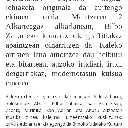
lehiaketa originala da aurtengo
BEREZIAK
ekimen barria. Maiatzaren 2
ARGAZKIAK
Alkarteagaz alkarlanean, Bilbo
Zaharreko komertzioak graffitiakaz
apaintzean oinarritzen da. Kaleko
... AUKERA GEHIAGO
artisten lana autortzea dau helburu
eta bitartean, auzoko irudiari, irudi
deigarriakaz, modernotasun kutsua
emotea.
Azken urteetan egin izan dan moduan, Alde Zaharra,
Solokoetxe, Atxuri, Bilbo Zaharra, San Frantzisko,
Zabala, Miribilla, San Adrian eta Abusu auzoetan
musika, zinea, kalejirak, umeentzako ikuskizunak,
zirkua edo antzerkia egongo da Bilboko Udaleko Kultura