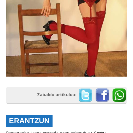
Zabaldu artikulua:
ERANTZUN
Erantzuteko, izena emanda egon behar duzu.
Sartu