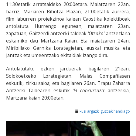
11:30etatik arratsaldeko 20:00etara. Maiatzaren 22an,
barriz, Mariaren Bihotza Plazan, 21:00etatik aurrera,
film laburren proiekzinoa kalean Caostika kolektiboak
antolatuta. Hurrengo egunean, maiatzaren 23an,
zapatuan, Gaitzerdi antzerki taldeak
'Otsoko'
antzezlana
eskainiko dau Martzana Kaian. Eta maiatzaren 24an,
Miribillako Gernika Lorategietan, euskal musika eta
jantzak eta umeentzako ekitaldiak izango dira.
Antolatutako ezken jarduerak: bagilaren 21ean,
Solokoetxeko Lorategietan, Malas Compañíasen
eskutik, zirku saioa; eta bagilaren 26an, Trapu Zaharra
Antzerki Taldearen eskutik
'El concursazo'
antzerkia,
Martzana kaian 20:00etan.
Ikusi argazki guztiak handiago