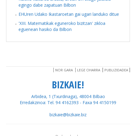
egingo dabe zapatuan Bilbon
EHUren Udako Ikastaroetan gai ugari landuko ditue
'XIII. Matematikak eguneroko bizitzan' zikloa
eguenean hasiko da Bilbon
NOR GARA
LEGE OHARRA
PUBLIZIDADEA
BIZKAIE!
Arbidea, 1 (Txurdinaga), 48004 Bilbao
Erredakzinoa: Tel. 94 4162393 - Faxa 94 4150199
bizkaie@bizkaie.biz