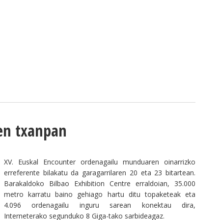
ken txanpan
XV. Euskal Encounter ordenagailu munduaren oinarrizko
erreferente bilakatu da garagarrilaren 20 eta 23 bitartean.
Barakaldoko Bilbao Exhibition Centre erraldoian, 35.000
metro karratu baino gehiago hartu ditu topaketeak eta
4.096 ordenagailu inguru sarean konektau dira,
Interneterako segunduko 8 Giga-tako sarbideagaz.