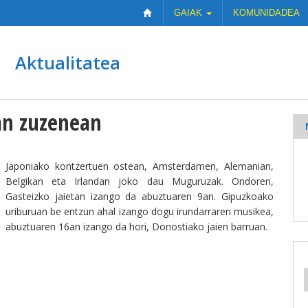
GAIAK
KOMUNIDADEA
Aktualitatea
an zuzenean
Japoniako kontzertuen ostean, Amsterdamen, Alemanian,
Belgikan eta Irlandan joko dau Muguruzak. Ondoren,
Gasteizko jaietan izango da abuztuaren 9an. Gipuzkoako
uriburuan be entzun ahal izango dogu irundarraren musikea,
abuztuaren 16an izango da hori, Donostiako jaien barruan.