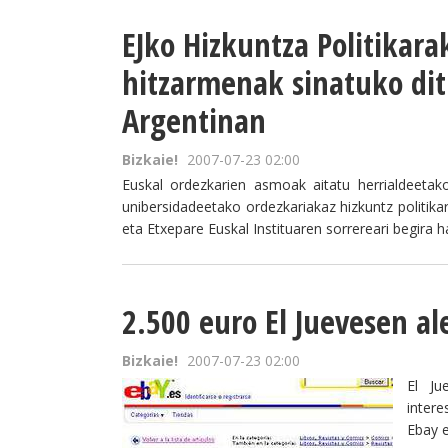
EJko Hizkuntza Politikar
hitzarmenak sinatuko ditu
Argentinan
Bizkaie!
2007-07-23 02:00
Euskal ordezkarien asmoak aitatu herrialdeetak
unibersidadeetako ordezkariakaz hizkuntz politika
eta Etxepare Euskal Instituaren sorrereari begira ha
2.500 euro El Juevesen a
Bizkaie!
2007-07-23 02:00
El Ju
intere
Ebay e