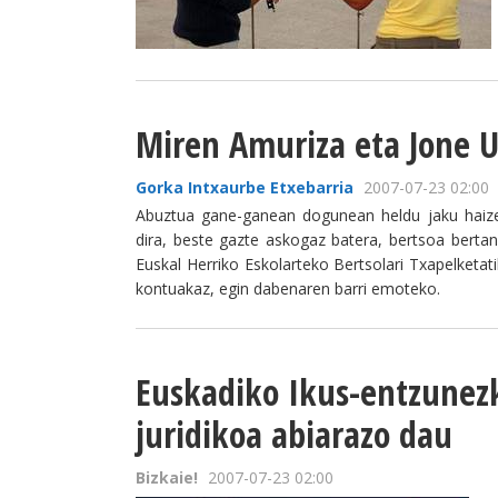
Miren Amuriza eta Jone U
Gorka Intxaurbe Etxebarria
2007-07-23 02:00
Abuztua gane-ganean dogunean heldu jaku haize 
dira, beste gazte askogaz batera, bertsoa berta
Euskal Herriko Eskolarteko Bertsolari Txapelketati
kontuakaz, egin dabenaren barri emoteko.
Euskadiko Ikus-entzunez
juridikoa abiarazo dau
Bizkaie!
2007-07-23 02:00