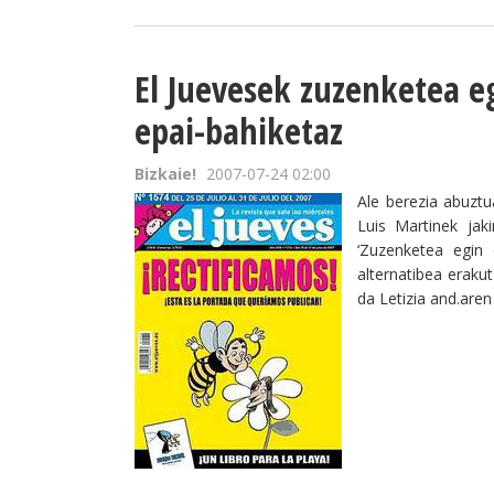
El Juevesek zuzenketea eg
epai-bahiketaz
Bizkaie!
2007-07-24 02:00
Ale berezia abuztu
Luis Martinek jak
‘Zuzenketea egin
alternatibea erakut
da Letizia and.are