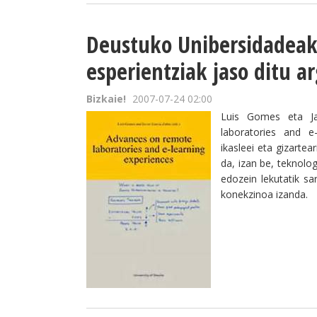
Deustuko Unibersidadea
esperientziak jaso ditu a
Bizkaie!
2007-07-24 02:00
Luis Gomes eta Ja
laboratories and e-
ikasleei eta gizarte
da, izan be, teknolo
edozein lekutatik s
konekzinoa izanda.