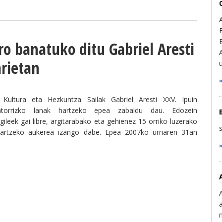
ro banatuko ditu Gabriel Aresti
arietan
Kultura eta Hezkuntza Sailak Gabriel Aresti XXV. Ipuin
jatorrizko lanak hartzeko epea zabaldu dau. Edozein
ileek gai libre, argitarabako eta gehienez 15 orriko luzerako
hartzeko aukerea izango dabe. Epea 2007ko urriaren 31an