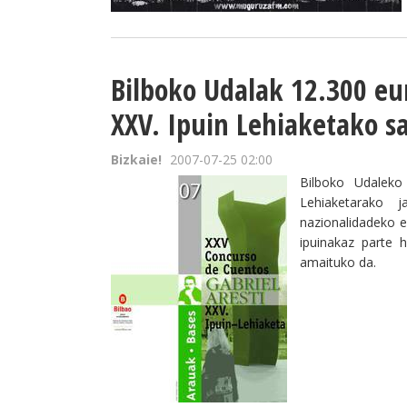
Bilboko Udalak 12.300 eu
XXV. Ipuin Lehiaketako s
Bizkaie!
2007-07-25 02:00
Bilboko Udaleko 
Lehiaketarako 
nazionalidadeko eg
ipuinakaz parte 
amaituko da.