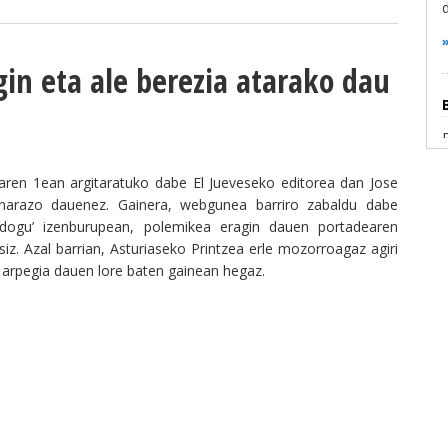
in eta ale berezia atarako dau
aren 1ean argitaratuko dabe El Jueveseko editorea dan Jose
inarazo dauenez. Gainera, webgunea barriro zabaldu dabe
 dogu’ izenburupean, polemikea eragin dauen portadearen
siz. Azal barrian, Asturiaseko Printzea erle mozorroagaz agiri
n arpegia dauen lore baten gainean hegaz.