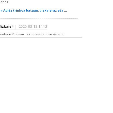
dabez
»»
Aditz trinkoa batuan, bizkaieraz eta ...
Bizkaie!
| 2025-03-13 14:12
Parkatu Ramon, zuzenketak egin doguz.
»»
XXXI. dFERIA Arte Eszenikoen Azokea ...
ramon barea
| 2025-02-08 13:33
Atención que la información de QUIEN NOS
DISPARÓ es errónea, seguramente fruto de un
descuidado corta/pega. Error en los...
»»
XXXI. dFERIA Arte Eszenikoen Azokea ...
Almike
| 2023-01-18 23:23
Sarrera behar da? Aurretik erosi behar da?