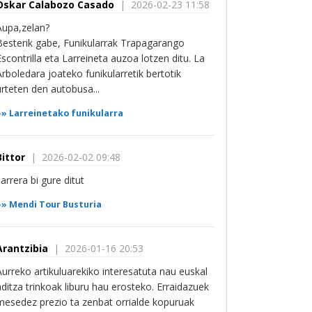
Oskar Calabozo Casado
| 2026-02-23 11:58
Aupa,zelan?
Besterik gabe, Funikularrak Trapagarango
Escontrilla eta Larreineta auzoa lotzen ditu. La
Arboledara joateko funikularretik bertotik
urteten den autobusa...
»»
Larreinetako funikularra
Bittor
| 2026-02-02 09:48
sarrera bi gure ditut
»»
Mendi Tour Busturia
Arantzibia
| 2026-01-16 20:53
Aurreko artikuluarekiko interesatuta nau euskal
aditza trinkoak liburu hau erosteko. Erraidazuek
mesedez prezio ta zenbat orrialde kopuruak