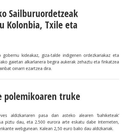
ako Sailburuordetzeak
 Kolonbia, Txile eta
o gobernu kideakaz, giza-talde indigenen ordezkariakaz eta
rako gaietan alkarlanera begira aukerak zehaztu eta finkatzea
inbat oinarri ezartzea dira.
le polemikoaren truke
eves aldizkariaren pasa dan asteko alearen ‘bahiketeak’
sa piztu dau, eta 2.500 eurora arte eskatu dabe Interneten,
nkante webgunean. Kalean 2,50 euro balio dau aldizkariak.