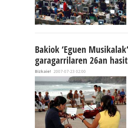
Bakiok ‘Eguen Musikalak’
garagarrilaren 26an hasit
Bizkaie!
2007-07-23 02:00