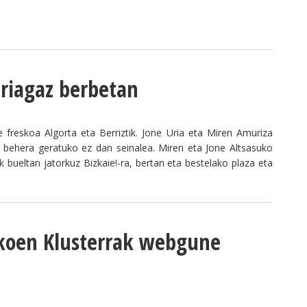
riagaz berbetan
freskoa Algorta eta Berriztik. Jone Uria eta Miren Amuriza
n behera geratuko ez dan seinalea. Miren eta Jone Altsasuko
k bueltan jatorkuz Bizkaie!-ra, bertan eta bestelako plaza eta
koen Klusterrak webgune