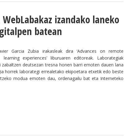
k WebLabakaz izandako laneko
rgitalpen batean
vier Garcia Zubia irakasleak dira ‘Advances on remote
 learning experiences’ liburuaren editoreak. Laborategiak
ari zabaltzen deutsezan tresna honen barri emoten dauen lana
gia horrek laborategi errealetako ekipoetara etxetik edo beste
artzeko modua emoten dau, ordenagailu bat eta Interneteko