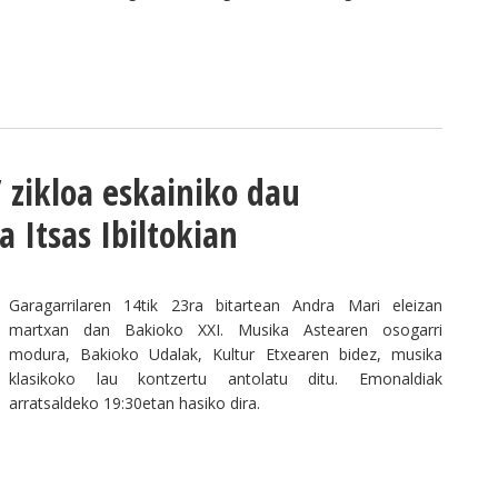
 zikloa eskainiko dau
a Itsas Ibiltokian
Garagarrilaren 14tik 23ra bitartean Andra Mari eleizan
martxan dan Bakioko XXI. Musika Astearen osogarri
modura, Bakioko Udalak, Kultur Etxearen bidez, musika
klasikoko lau kontzertu antolatu ditu. Emonaldiak
arratsaldeko 19:30etan hasiko dira.