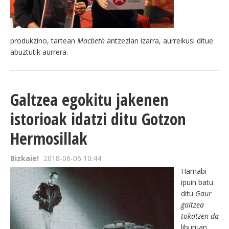
produkzino, tartean
Macbeth
antzezlan izarra, aurreikusi ditue
abuztutik aurrera.
Galtzea egokitu jakenen
istorioak idatzi ditu Gotzon
Hermosillak
Bizkaie!
2018-06-06 10:44
Hamabi
ipuin batu
ditu
Gaur
galtzea
tokatzen da
liburuan.