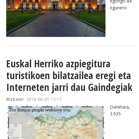
egongo da
egunero.
Euskal Herriko azpiegitura
turistikoen bilatzailea eregi eta
Interneten jarri dau Gaindegiak
Bizkaie!
2018-06-05 13:17
Danetara,
3.935