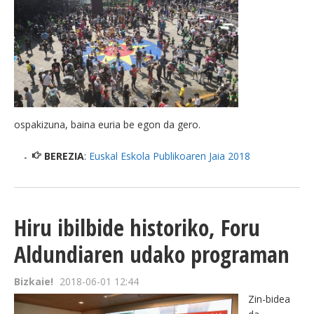
ospakizuna, baina euria be egon da gero.
BEREZIA
:
Euskal Eskola Publikoaren Jaia 2018
Hiru ibilbide historiko, Foru
Aldundiaren udako programan
Bizkaie!
2018-06-01 12:44
Zin-bidea