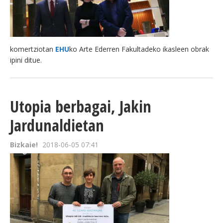
komertziotan
EHU
ko Arte Ederren Fakultadeko ikasleen obrak
ipini ditue.
Utopia berbagai, Jakin
Jardunaldietan
Bizkaie!
2018-06-05 07:41