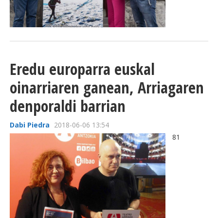
Eredu europarra euskal
oinarriaren ganean, Arriagaren
denporaldi barrian
Dabi Piedra
2018-06-06 13:54
81