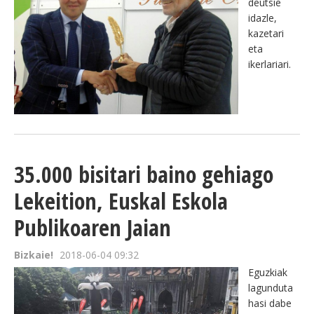
deutsie
idazle,
kazetari
eta
ikerlariari.
35.000 bisitari baino gehiago
Lekeition, Euskal Eskola
Publikoaren Jaian
Bizkaie!
2018-06-04 09:32
Eguzkiak
lagunduta
hasi dabe