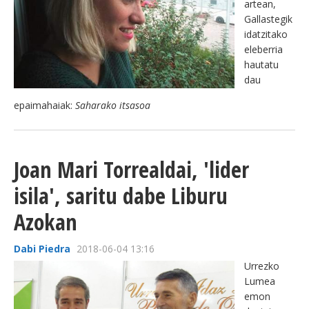
artean,
Gallastegik
idatzitako
eleberria
hautatu
dau
epaimahaiak:
Saharako itsasoa
Joan Mari Torrealdai, 'lider
isila', saritu dabe Liburu
Azokan
Dabi Piedra
2018-06-04 13:16
Urrezko
Lumea
emon