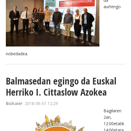
da
aurtengo
nobedadea.
Balmasedan egingo da Euskal
Herriko I. Cittaslow Azokea
Bizkaie!
2018-06-01 12:29
Bagilaren
2an,
12:00etatik
14:00etara