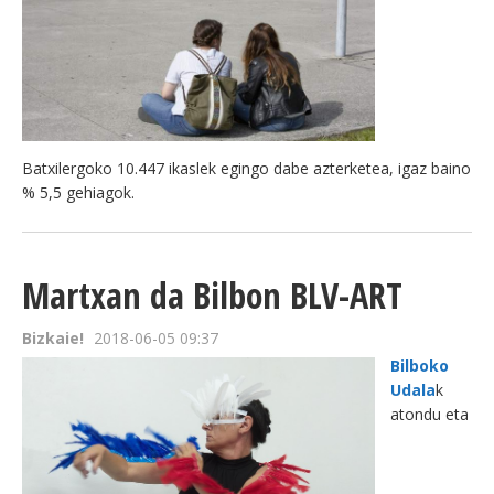
Batxilergoko 10.447 ikaslek egingo dabe azterketea, igaz baino
% 5,5 gehiagok.
Martxan da Bilbon BLV-ART
Bizkaie!
2018-06-05 09:37
Bilboko
Udala
k
atondu eta