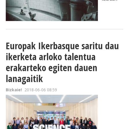
Europak Ikerbasque saritu dau
ikerketa arloko talentua
erakarteko egiten dauen
lanagaitik
Bizkaie!
2018-06-06 08:59