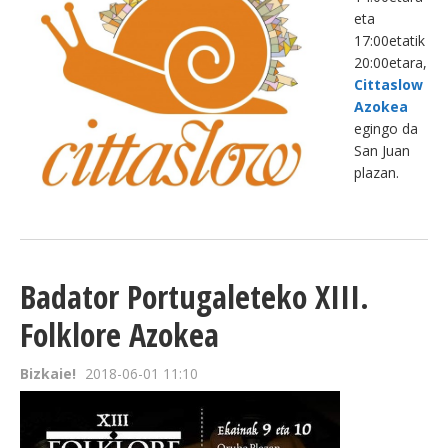
eta
17:00etatik
20:00etara,
Cittaslow
Azokea
egingo da
San Juan
plazan.
Badator Portugaleteko XIII.
Folklore Azokea
Bizkaie!
2018-06-01 11:10