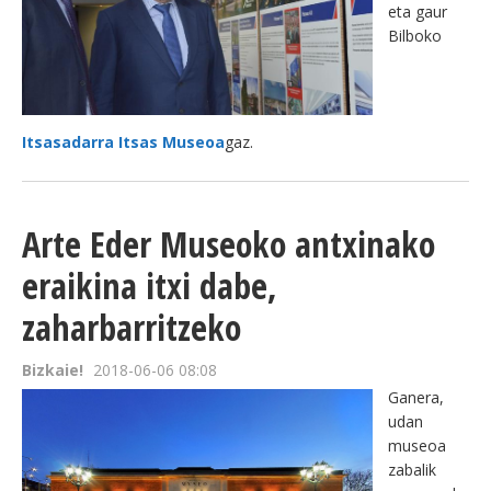
eta gaur
Bilboko
Itsasadarra Itsas Museoa
gaz.
Arte Eder Museoko antxinako
eraikina itxi dabe,
zaharbarritzeko
Bizkaie!
2018-06-06 08:08
Ganera,
udan
museoa
zabalik