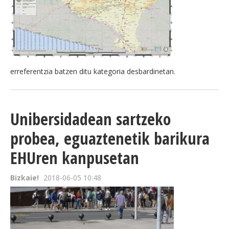
erreferentzia batzen ditu kategoria desbardinetan.
Unibersidadean sartzeko
probea, eguaztenetik barikura
EHUren kanpusetan
Bizkaie!
2018-06-05 10:48