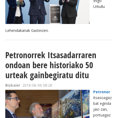
Iñigo
Urkullu
Lehendakariak Gasteizen.
Petronorrek Itsasadarraren
ondoan bere historiako 50
urteak gainbegiratu ditu
Bizkaie!
2018-06-06 08:28
Petronor
itsasoagaz
bat eginda
jaio zan,
portuagaz