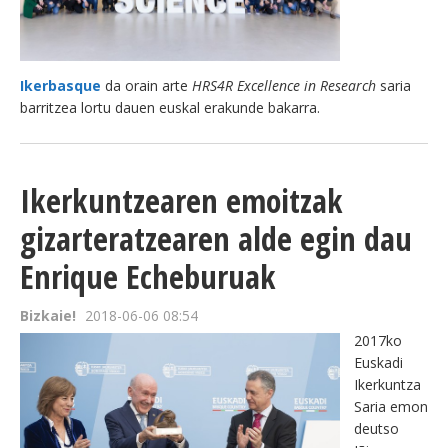
Ikerbasque
da orain arte
HRS4R Excellence in Research
saria
barritzea lortu dauen euskal erakunde bakarra.
Ikerkuntzearen emoitzak
gizarteratzearen alde egin dau
Enrique Echeburuak
Bizkaie!
2018-06-06 08:54
2017ko
Euskadi
Ikerkuntza
Saria emon
deutso