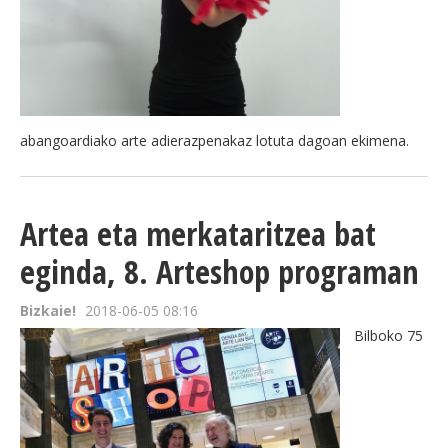
abangoardiako arte adierazpenakaz lotuta dagoan ekimena.
Artea eta merkataritzea bat
eginda, 8. Arteshop programan
Bizkaie!
2018-06-05 08:16
Bilboko 75