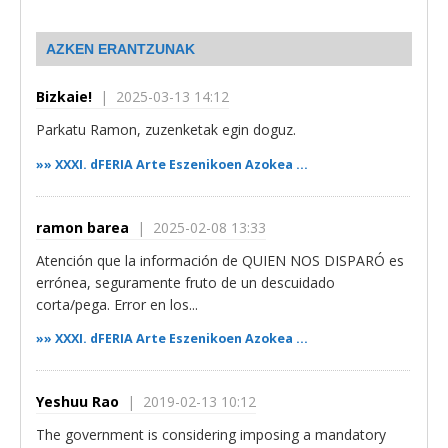
AZKEN ERANTZUNAK
Bizkaie!
| 2025-03-13 14:12
Parkatu Ramon, zuzenketak egin doguz.
»»
XXXI. dFERIA Arte Eszenikoen Azokea ...
ramon barea
| 2025-02-08 13:33
Atención que la información de QUIEN NOS DISPARÓ es
errónea, seguramente fruto de un descuidado
corta/pega. Error en los...
»»
XXXI. dFERIA Arte Eszenikoen Azokea ...
Yeshuu Rao
| 2019-02-13 10:12
The government is considering imposing a mandatory