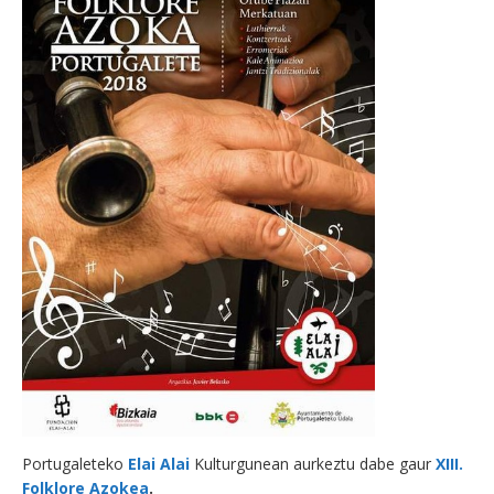
Portugaleteko
Elai Alai
Kulturgunean aurkeztu dabe gaur
XIII.
Folklore Azokea
.