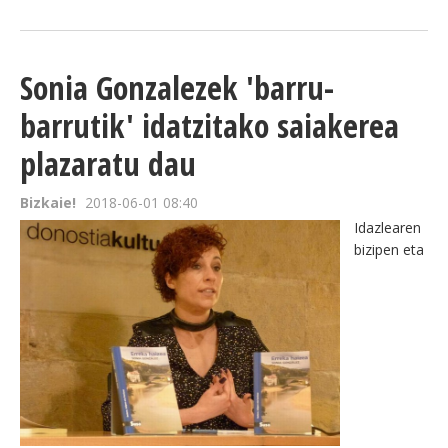
Sonia Gonzalezek 'barru-
barrutik' idatzitako saiakerea
plazaratu dau
Bizkaie!
2018-06-01 08:40
Idazlearen
bizipen eta