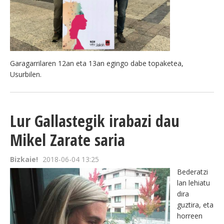
Garagarrilaren 12an eta 13an egingo dabe topaketea,
Usurbilen.
Lur Gallastegik irabazi dau
Mikel Zarate saria
Bizkaie!
2018-06-04 13:25
Bederatzi
lan lehiatu
dira
guztira, eta
horreen