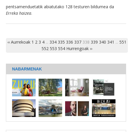
pentsamenduetatik abiatutako 128 testuren bildumea da
Erreka haizea
.
‹‹ Aurrekoak
1
2
3
4
...
334
335
336
337
338
339
340
341
...
551
552
553
554
Hurrengoak ››
NABARMENAK