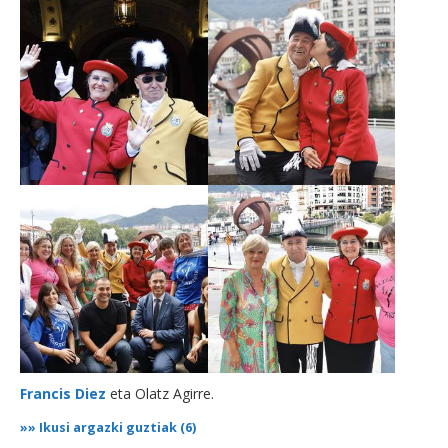
Francis Diez
eta Olatz Agirre.
»»
Ikusi argazki guztiak (6)