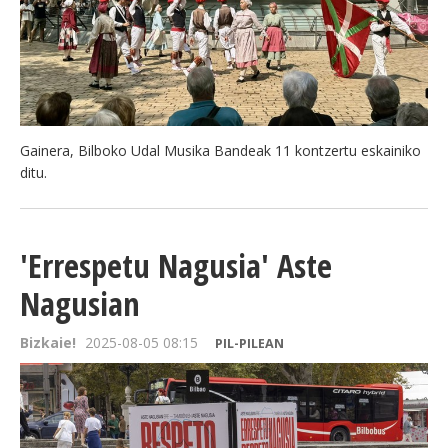
Gainera, Bilboko Udal Musika Bandeak 11 kontzertu eskainiko
ditu.
'Errespetu Nagusia' Aste
Nagusian
Bizkaie!
2025-08-05 08:15
PIL-PILEAN