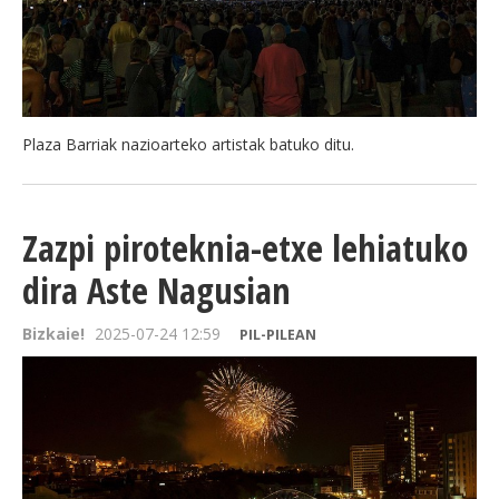
Plaza Barriak nazioarteko artistak batuko ditu.
Zazpi piroteknia-etxe lehiatuko
dira Aste Nagusian
Bizkaie!
2025-07-24 12:59
PIL-PILEAN