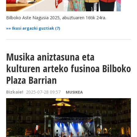
Bilboko Aste Nagusia 2025, abuztuaren 16tik 24ra.
»»
Ikusi argazki guztiak (7)
Musika aniztasuna eta
kulturen arteko fusinoa Bilboko
Plaza Barrian
Bizkaie!
2025-07-28 09:57
MUSIKEA