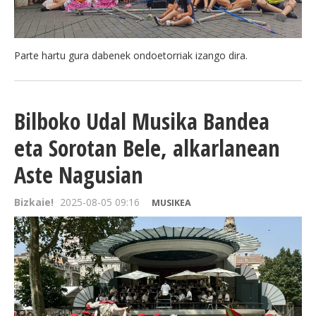
Parte hartu gura dabenek ondoetorriak izango dira.
Bilboko Udal Musika Bandea
eta Sorotan Bele, alkarlanean
Aste Nagusian
Bizkaie!
2025-08-05 09:16
MUSIKEA