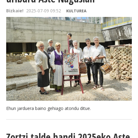
Bizkaie!
2025-07-09 09:52
KULTUREA
Ehun jarduera baino gehiago atondu ditue.
Zortzi talde handi 2025eko Aste