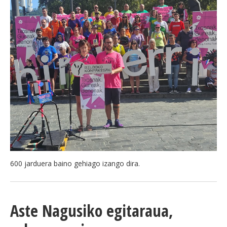
600 jarduera baino gehiago izango dira.
Aste Nagusiko egitaraua,