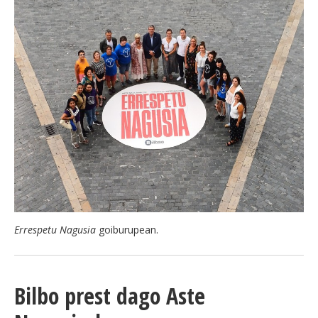
Errespetu Nagusia
goiburupean.
Bilbo prest dago Aste