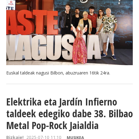
Euskal taldeak nagusi Bilbon, abuzruaren 16tik 24ra.
Elektrika eta Jardín Infierno
taldeek edegiko dabe 38. Bilbao
Metal Pop-Rock Jaialdia
Bizkaie!
2025-07-10 11:10
MUSIKEA