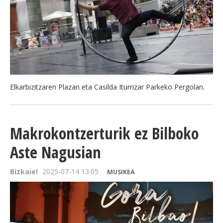
Elkarbizitzaren Plazan eta Casilda Iturrizar Parkeko Pergolan.
Makrokontzerturik ez Bilboko
Aste Nagusian
Bizkaie!
2025-07-14 13:05
MUSIKEA