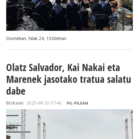
Domekan, hilak 24, 13:00etan.
Olatz Salvador, Kai Nakai eta
Marenek jasotako tratua salatu
dabe
Bizkaie!
2025-08-20 07:40
PIL-PILEAN