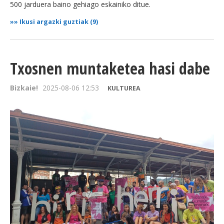
500 jarduera baino gehiago eskainiko ditue.
»»
Ikusi argazki guztiak (9)
Txosnen muntaketea hasi dabe
Bizkaie!
2025-08-06 12:53
KULTUREA