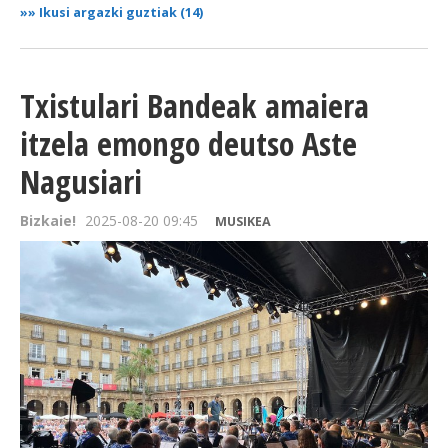
»»
Ikusi argazki guztiak (14)
Txistulari Bandeak amaiera
itzela emongo deutso Aste
Nagusiari
Bizkaie!
2025-08-20 09:45
MUSIKEA