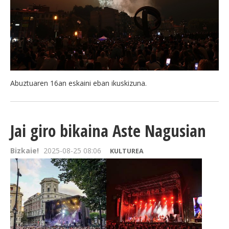
BEREZIAK
ARGAZKIAK
Abuztuaren 16an eskaini eban ikuskizuna.
... AUKERA GEHIAGO
Jai giro bikaina Aste Nagusian
Bizkaie!
2025-08-25 08:06
KULTUREA