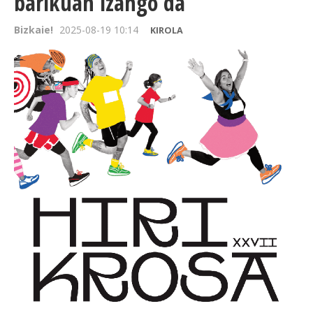
barikuan izango da
Bizkaie!
2025-08-19 10:14
KIROLA