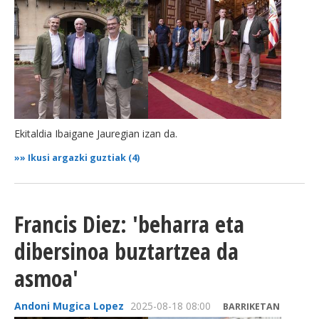
Ekitaldia Ibaigane Jauregian izan da.
»»
Ikusi argazki guztiak (4)
Francis Diez: 'beharra eta
dibersinoa buztartzea da
asmoa'
Andoni Mugica Lopez
2025-08-18 08:00
BARRIKETAN