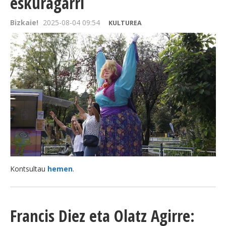
eskuragarri
Bizkaie!
2025-08-04 09:54
KULTUREA
Kontsultau
hemen
.
Francis Diez eta Olatz Agirre: