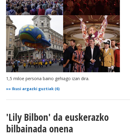
1,5 miloe persona baino gehiago izan dira.
»»
Ikusi argazki guztiak (6)
'Lily Bilbon' da euskerazko
bilbainada onena