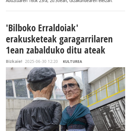
Abuztuaren 16tik 23ra, 20:30ean, Gizakundearen eleizan.
'Bilboko Erraldoiak'
erakusketeak garagarrilaren
1ean zabalduko ditu ateak
Bizkaie!
2025-06-30 12:20
KULTUREA