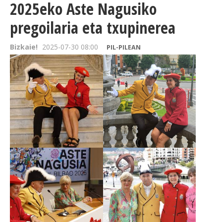
2025eko Aste Nagusiko
pregoilaria eta txupinerea
Bizkaie!
2025-07-30 08:00
PIL-PILEAN