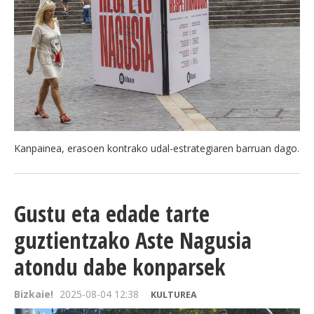
Kanpainea, erasoen kontrako udal-estrategiaren barruan dago.
Gustu eta edade tarte
guztientzako Aste Nagusia
atondu dabe konparsek
Bizkaie!
2025-08-04 12:38
KULTUREA