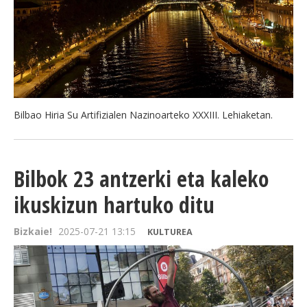
Bilbao Hiria Su Artifizialen Nazinoarteko XXXIII. Lehiaketan.
Bilbok 23 antzerki eta kaleko
ikuskizun hartuko ditu
Bizkaie!
2025-07-21 13:15
KULTUREA