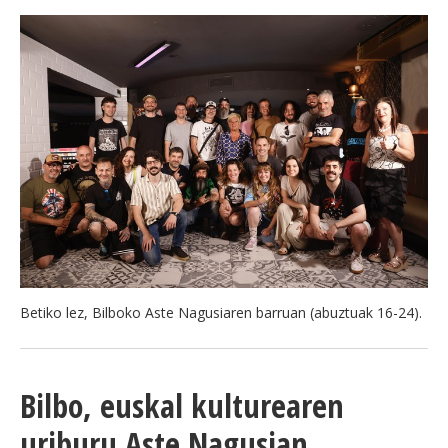
Betiko lez, Bilboko Aste Nagusiaren barruan (abuztuak 16-24).
Bilbo, euskal kulturearen
uriburu Aste Nagusian