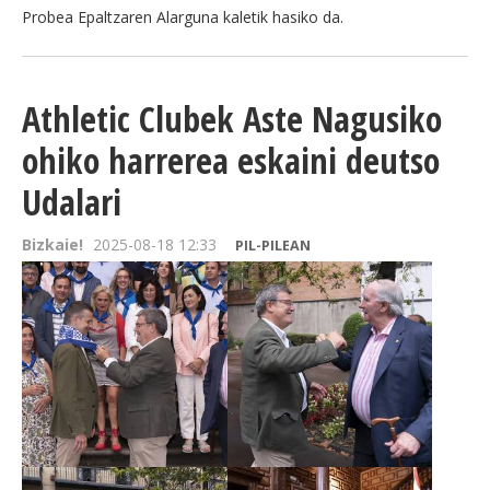
Probea Epaltzaren Alarguna kaletik hasiko da.
Athletic Clubek Aste Nagusiko
ohiko harrerea eskaini deutso
Udalari
Bizkaie!
2025-08-18 12:33
PIL-PILEAN