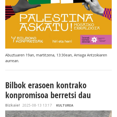
Abuztuaren 19an, martitzena, 13:30ean, Arriaga Antzokiaren
aurrean.
Bilbok erasoen kontrako
konpromisoa berretsi dau
Bizkaie!
2025-08-13 13:17
KULTUREA