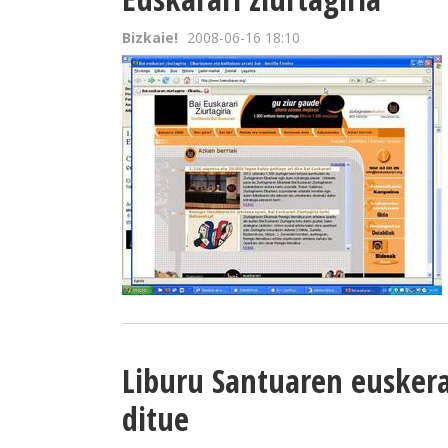
Bizkaie!
2008-06-16 18:10
Liburu Santuaren euskera
ditue