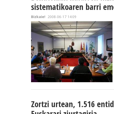
sistematikoaren barri e
Bizkaie!
2008-06-17 14:09
Zortzi urtean, 1.516 ent
Euskarari ziurtagiria