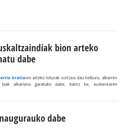
Euskaltzaindiak bion arteko
natu dabe
erria Irratia
ren arteko loturak sortzea dau helburu, alkarren
e biak alkarlana garatuko dabe, batez be, euskerearen
inaugurauko dabe