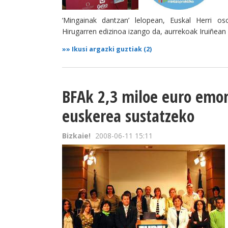
‘Mingainak dantzan’ lelopean, Euskal Herri os
Hirugarren edizinoa izango da, aurrekoak Iruiñean
»»
Ikusi argazki guztiak (2)
BFAk 2,3 miloe euro emo
euskerea sustatzeko
Bizkaie!
2008-06-11 15:11