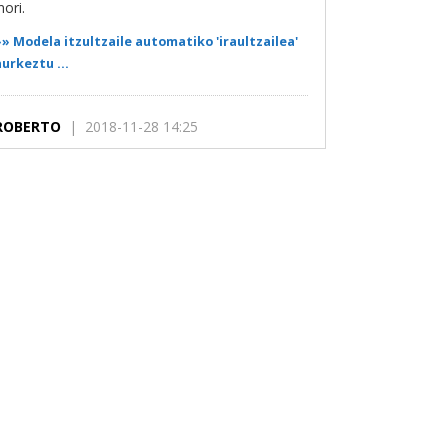
nori.
»»
Modela itzultzaile automatiko 'iraultzailea'
aurkeztu ...
ROBERTO
| 2018-11-28 14:25
Neuk demoa probau dot, Administrazinoko
txosten bategaz. Lehenengo paragrafoa ondo
samar egin dau, ze zuzenketa txikitxu bat baino
z dau...
»»
Modela itzultzaile automatiko 'iraultzailea'
aurkeztu ...
ROBERTO
| 2017-06-07 15:10
Igorre herri euskalduna da, benetan? Orduan,
zer da euskalduna izatea? Mungiako sarbidean
errotulu batek dino "Mungia, herri euskalduna".
Zalantza barik...