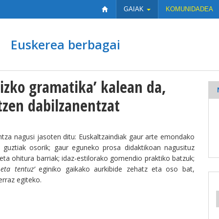
GAIAK
KOMUNIDADEA
Euskerea berbagai
rizko gramatika’ kalean da,
tzen dabilzanentzat
untza nagusi jasoten ditu: Euskaltzaindiak gaur arte emondako
guztiak osorik; gaur eguneko prosa didaktikoan nagusituz
ta ohitura barriak; idaz-estilorako gomendio praktiko batzuk;
eta tentuz’
eginiko gaikako aurkibide zehatz eta oso bat,
erraz egiteko.