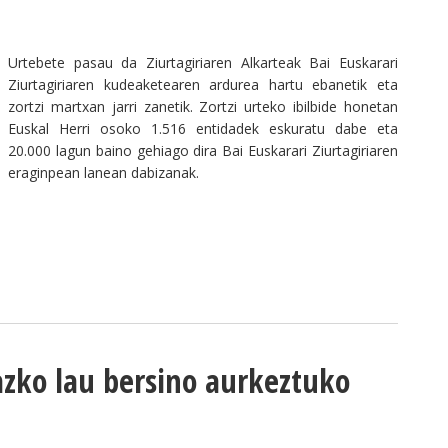
Urtebete pasau da Ziurtagiriaren Alkarteak Bai Euskarari
Ziurtagiriaren kudeaketearen ardurea hartu ebanetik eta
zortzi martxan jarri zanetik. Zortzi urteko ibilbide honetan
Euskal Herri osoko 1.516 entidadek eskuratu dabe eta
20.000 lagun baino gehiago dira Bai Euskarari Ziurtagiriaren
eraginpean lanean dabizanak.
zko lau bersino aurkeztuko
.