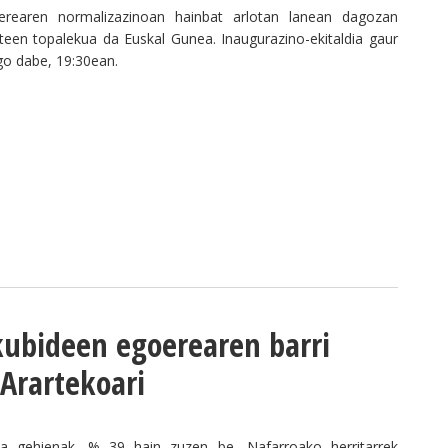
erearen normalizazinoan hainbat arlotan lanean dagozan
rteen topalekua da Euskal Gunea. Inaugurazino-ekitaldia gaur
go dabe, 19:30ean.
kubideen egoerearen barri
Arartekoari
xa gehienak, % 39 hain zuzen be, Nafarroako herritarrek