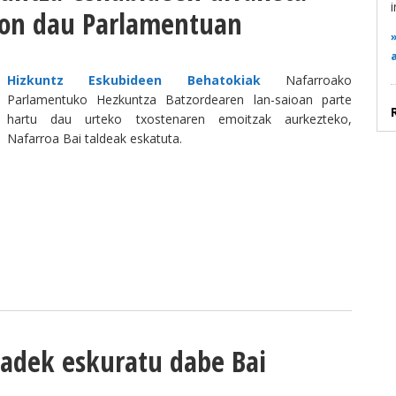
i
mon dau Parlamentuan
Hizkuntz Eskubideen Behatokiak
Nafarroako
Parlamentuko Hezkuntza Batzordearen lan-saioan parte
hartu dau urteko txostenaren emoitzak aurkezteko,
Nafarroa Bai taldeak eskatuta.
e
idadek eskuratu dabe Bai