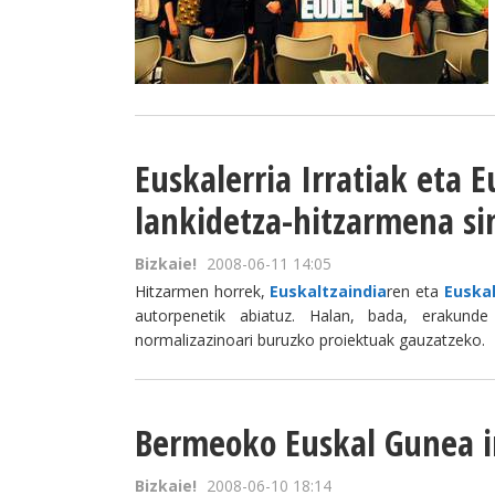
Euskalerria Irratiak eta 
lankidetza-hitzarmena si
Bizkaie!
2008-06-11 14:05
Hitzarmen horrek,
Euskaltzaindia
ren eta
Euskal
autorpenetik abiatuz. Halan, bada, erakund
normalizazinoari buruzko proiektuak gauzatzeko.
Bermeoko Euskal Gunea 
Bizkaie!
2008-06-10 18:14