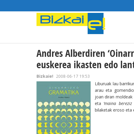
Andres Alberdiren ‘Oinar
euskerea ikasten edo lan
Bizkaie!
2008-06-17 19:53
Liburuak lau barrik
arau eta gomendio 
joan diran moldeak e
eta
‘maina bereziz 
bilaketak eroso eta 