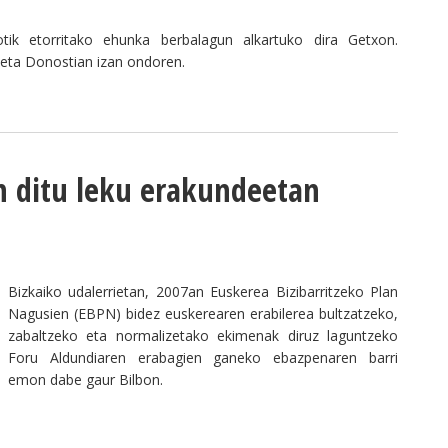
otik etorritako ehunka berbalagun alkartuko dira Getxon.
 eta Donostian izan ondoren.
J
n ditu leku erakundeetan
Bizkaiko udalerrietan, 2007an Euskerea Bizibarritzeko Plan
Nagusien (EBPN) bidez euskerearen erabilerea bultzatzeko,
zabaltzeko eta normalizetako ekimenak diruz laguntzeko
Foru Aldundiaren erabagien ganeko ebazpenaren barri
emon dabe gaur Bilbon.