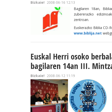
Bizkaie!
2008-06-16 12:13
Bagilaren 18an, Bibli
zubererazko edizinoa
zentroan.
Euskerazko Biblia CD-R
www.biblija.net
webgu
Euskal Herri osoko berba
bagilaren 14an III. Mint
Bizkaie!
2008-06-12 11:19