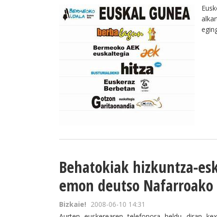
Eusk
alka
egin
Behatokiak hizkuntza-es
emon deutso Nafarroako 
Bizkaie!
2008-06-10 14:31
Aurten euskerearen telefonora heldu diran ke