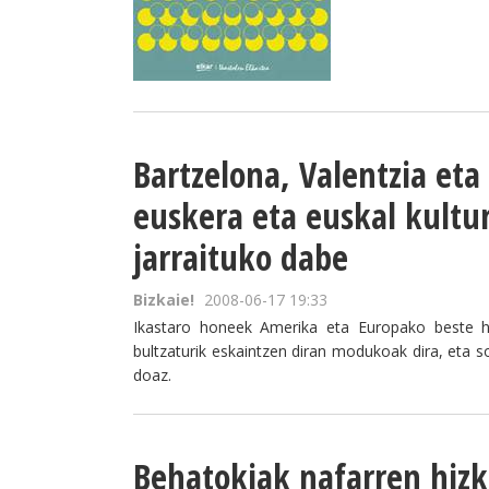
Bartzelona, Valentzia et
euskera eta euskal kultu
jarraituko dabe
Bizkaie!
2008-06-17 19:33
Ikastaro honeek Amerika eta Europako beste hai
bultzaturik eskaintzen diran modukoak dira, eta s
doaz.
Behatokiak nafarren hiz