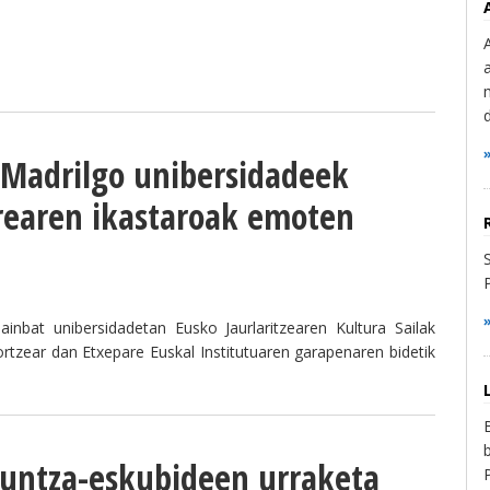
a Madrilgo unibersidadeek
rearen ikastaroak emoten
nbat unibersidadetan Eusko Jaurlaritzearen Kultura Sailak
ortzear dan Etxepare Euskal Institutuaren garapenaren bidetik
kuntza-eskubideen urraketa