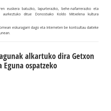
aren euskera batuzko, lapurterazko, behe-nafarrerazko eta
k aurkeztuko ditue Donostiako Koldo Mitxelena kultura
omean eskuragarri dago eta Interneten be kontsultau daiteke
nean.
lagunak alkartuko dira Getxon
za Eguna ospatzeko
J