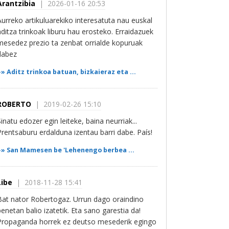
Arantzibia
| 2026-01-16 20:53
Aurreko artikuluarekiko interesatuta nau euskal
aditza trinkoak liburu hau erosteko. Erraidazuek
mesedez prezio ta zenbat orrialde kopuruak
dabez
»»
Aditz trinkoa batuan, bizkaieraz eta ...
ROBERTO
| 2019-02-26 15:10
Sinatu edozer egin leiteke, baina neurriak...
Prentsaburu erdalduna izentau barri dabe. País!
»»
San Mamesen be 'Lehenengo berbea ...
Libe
| 2018-11-28 15:41
Bat nator Robertogaz. Urrun dago oraindino
benetan balio izatetik. Eta sano garestia da!
Propaganda horrek ez deutso mesederik egingo