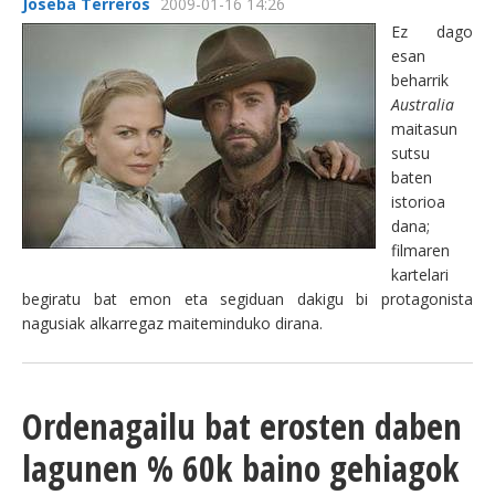
Joseba Terreros
2009-01-16 14:26
Ez dago
esan
beharrik
Australia
maitasun
sutsu
baten
istorioa
dana;
filmaren
kartelari
begiratu bat emon eta segiduan dakigu bi protagonista
nagusiak alkarregaz maiteminduko dirana.
Ordenagailu bat erosten daben
lagunen % 60k baino gehiagok