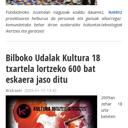
Fundazinoko zuzendari nagusiak azaldu dauenez,
'
AnHitz
proiektuaren helburua da personak eta gailuak alkarregaz
komuniketako behar diran euskerazko hizkuntza-teknologiak
ikertzea eta garatzea'
Bilboko Udalak Kultura 18
txartela lortzeko 600 bat
eskaera jaso ditu
Bizkaie!
2009-01-15 13:42
2009an
zehar 18
urte
beteten