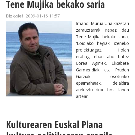
Tene Mujika bekako saria
Bizkaie!
2009-01-16 11:57
Imanol Murua Uria kazetari
zarauztarrak irabazi dau
Tene Mujika bekako saria,
'Loiolako hegiak' izeneko
proiektuagaz. Holan
erabagi eban aho batez
Lorea Agirrek, Elixabete
Garmendiak eta Pruden
Garziak osoturiko
epaimahaiak, deialdira
aurkeztu ziran bost lanen
artean.
Kulturearen Euskal Plana