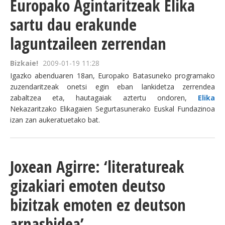
Europako Agintaritzeak Elika
sartu dau erakunde
laguntzaileen zerrendan
Bizkaie!
2009-01-19 11:28
Igazko abenduaren 18an, Europako Batasuneko programako
zuzendaritzeak onetsi egin eban lankidetza zerrendea
zabaltzea eta, hautagaiak aztertu ondoren,
Elika
Nekazaritzako Elikagaien Segurtasunerako Euskal Fundazinoa
izan zan aukeratuetako bat.
Joxean Agirre: ‘literatureak
gizakiari emoten deutso
bizitzak emoten ez deutson
arnasbidea’