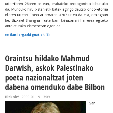
urtarrilaren 26aren ostean, erabateko protagonista bihurtuko
BEREZIAK
da. Munduko hiru biztanletik batek egingo deutso ondo-etorria
idiaren urteari. Txinatar aroaren 4707 urtea da eta, oraingoan
be, Bizkaie! Shanghain urte barri txinatarrari harrerea egiteko
ARGAZKIAK
antolatutako ekimenetan egon da.
»»
Ikusi argazki guztiak (3)
... AUKERA GEHIAGO
Oraintsu hildako Mahmud
Darwish, askok Palestinako
poeta nazionaltzat joten
dabena omenduko dabe Bilbon
Bizkaie!
2009-01-19 13:09
San