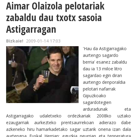
Aimar Olaizola pelotariak
zabaldu dau txotx sasoia
Astigarragan
Bizkaie!
2009-01-14 17:03
'Hau da Astigarragako
aurtengo sagardo
berria' esanez zabaldu
dau ia 13 miloe litro
sagardao egin diran
aurtengo denporaldia
pelotari nafarrak
Gipuzkoako
sagardotegien
arduradunak eta
Astigarragako udaletxeko ordezkariak 2008ko uztako
ezaugarriak aurkezteko prentsaurrekoan adierazo dabe
azkeneko hiru hamarkadetako sagar uztarik onena izan dala
aurtengoa Euskal Herrian; eguzkia neurrian eta tenperatura