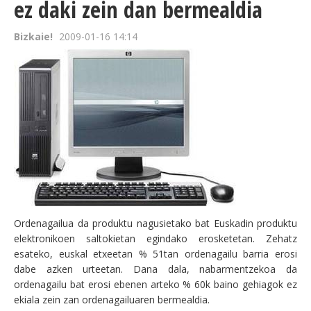
ez daki zein dan bermealdia
Bizkaie!
2009-01-16 14:14
Ordenagailua da produktu nagusietako bat Euskadin produktu
elektronikoen saltokietan egindako erosketetan. Zehatz
esateko, euskal etxeetan % 51tan ordenagailu barria erosi
dabe azken urteetan. Dana dala, nabarmentzekoa da
ordenagailu bat erosi ebenen arteko % 60k baino gehiagok ez
ekiala zein zan ordenagailuaren bermealdia.