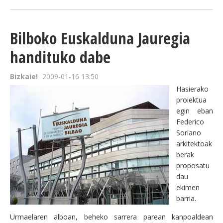
Bilboko Euskalduna Jauregia
handituko dabe
Bizkaie!
2009-01-16 13:50
Hasierako
proiektua
egin eban
Federico
Soriano
arkitektoak
berak
proposatu
dau
ekimen
barria.
Urmaelaren alboan, beheko sarrera parean kanpoaldean