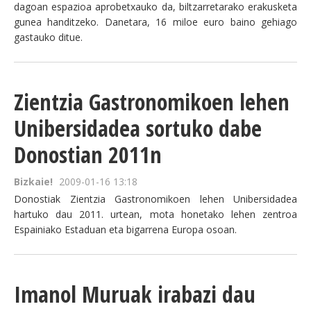
dagoan espazioa aprobetxauko da, biltzarretarako erakusketa
gunea handitzeko. Danetara, 16 miloe euro baino gehiago
gastauko ditue.
Zientzia Gastronomikoen lehen
Unibersidadea sortuko dabe
Donostian 2011n
Bizkaie!
2009-01-16 13:18
Donostiak Zientzia Gastronomikoen lehen Unibersidadea
hartuko dau 2011. urtean, mota honetako lehen zentroa
Espainiako Estaduan eta bigarrena Europa osoan.
Imanol Muruak irabazi dau