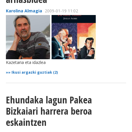
Karolina Almagia
2009-01-19 11:02
Kazetaria eta idazlea
»»
Ikusi argazki guztiak (2)
Ehundaka lagun Pakea
Bizkaiari harrera beroa
eskaintzen