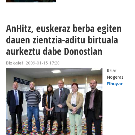
AnHitz, euskeraz berba egiten
dauen zientzia-aditu birtuala
aurkeztu dabe Donostian
Bizkaie!
2009-01-15 17:20
Itziar
Nogeras
Elhuyar