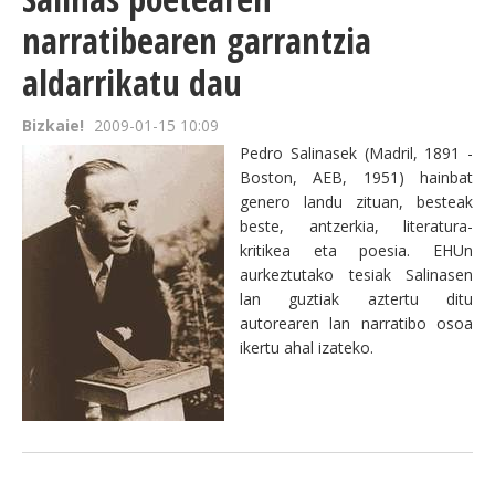
narratibearen garrantzia
aldarrikatu dau
Bizkaie!
2009-01-15 10:09
Pedro Salinasek (Madril, 1891 -
Boston, AEB, 1951) hainbat
genero landu zituan, besteak
beste, antzerkia, literatura-
kritikea eta poesia. EHUn
aurkeztutako tesiak Salinasen
lan guztiak aztertu ditu
autorearen lan narratibo osoa
ikertu ahal izateko.