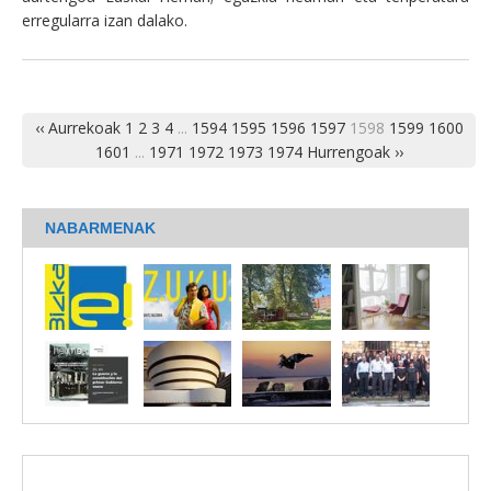
erregularra izan dalako.
‹‹ Aurrekoak
1
2
3
4
...
1594
1595
1596
1597
1598
1599
1600
1601
...
1971
1972
1973
1974
Hurrengoak ››
NABARMENAK