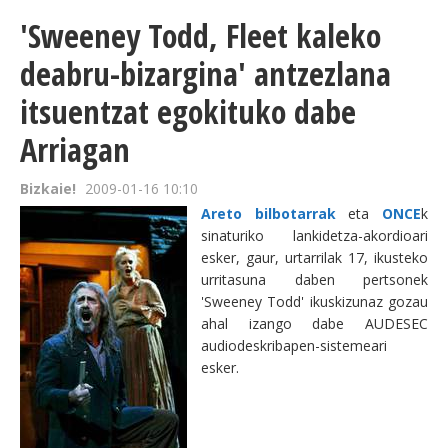
'Sweeney Todd, Fleet kaleko
deabru-bizargina' antzezlana
itsuentzat egokituko dabe
Arriagan
Bizkaie!
2009-01-16 10:10
Areto bilbotarrak
eta
ONCE
k
sinaturiko lankidetza-akordioari
esker, gaur, urtarrilak 17, ikusteko
urritasuna daben pertsonek
'Sweeney Todd' ikuskizunaz gozau
ahal izango dabe AUDESEC
audiodeskribapen-sistemeari
esker.