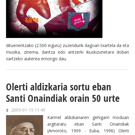
dituenentzako (2.500 inguru) zuzendurik dagoan txartela da eta
musika, zinema, dantza edo antzerki ikuskizunetara doban
sartzeko aukerea emongo dau.
Olerti aldizkaria sortu eban
Santi Onaindiak orain 50 urte
z
2009-01-15 11:49
Karmel aldizkariaren gehigarri moduan
argitaratu eban Santi Onaindiak
(Amoroto, 1909 - Euba, 1996) Olerti