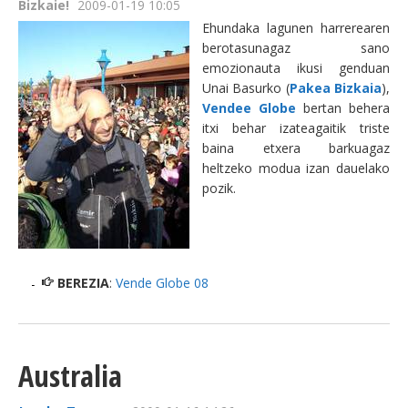
Bizkaie!
2009-01-19 10:05
Ehundaka lagunen harrerearen
berotasunagaz sano
emozionauta ikusi genduan
Unai Basurko (
Pakea Bizkaia
),
Vendee Globe
bertan behera
itxi behar izateagaitik triste
baina etxera barkuagaz
heltzeko modua izan dauelako
pozik.
BEREZIA
:
Vende Globe 08
Australia