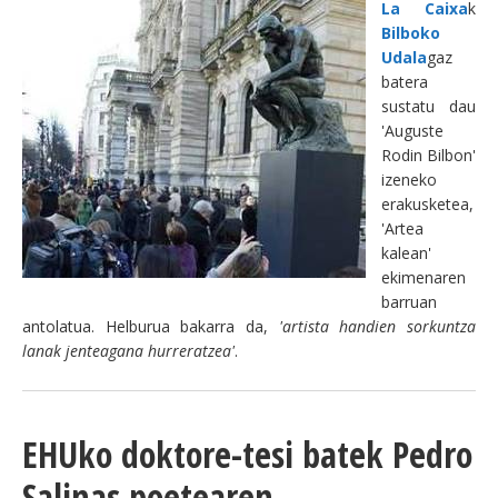
La Caixa
k
Bilboko
Udala
gaz
batera
sustatu dau
'Auguste
Rodin Bilbon'
izeneko
erakusketea,
'Artea
kalean'
ekimenaren
barruan
antolatua. Helburua bakarra da,
'artista handien sorkuntza
lanak jenteagana hurreratzea'
.
EHUko doktore-tesi batek Pedro
Salinas poetearen