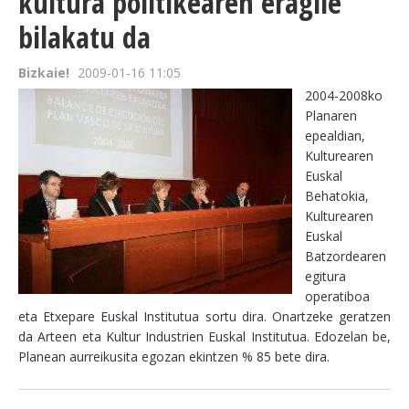
kultura politikearen eragile
bilakatu da
Bizkaie!
2009-01-16 11:05
2004-2008ko
Planaren
epealdian,
Kulturearen
Euskal
Behatokia,
Kulturearen
Euskal
Batzordearen
egitura
operatiboa
eta Etxepare Euskal Institutua sortu dira. Onartzeke geratzen
da Arteen eta Kultur Industrien Euskal Institutua. Edozelan be,
Planean aurreikusita egozan ekintzen % 85 bete dira.