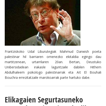
Frantziskoko Udal Liburutegiak Mahmud Darwish poeta
palestinar hil barriaren omenezko ekitaldia egingo dau
martitzenean, urtarrilaren 20an. Bertan, Deustuko
Unibersidadean irakasle laguntzaile dabilen Hithem
Abdulhaleem psikologo palestinarrak eta Aït El Bouhali
Bouchra errezitatzaile marokoarrak parte hartuko dabe.
Elikagaien Segurtasuneko