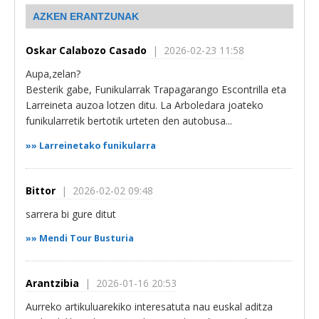
AZKEN ERANTZUNAK
Oskar Calabozo Casado
| 2026-02-23 11:58
Aupa,zelan?
Besterik gabe, Funikularrak Trapagarango Escontrilla eta
Larreineta auzoa lotzen ditu. La Arboledara joateko
funikularretik bertotik urteten den autobusa...
»»
Larreinetako funikularra
Bittor
| 2026-02-02 09:48
sarrera bi gure ditut
»»
Mendi Tour Busturia
Arantzibia
| 2026-01-16 20:53
Aurreko artikuluarekiko interesatuta nau euskal aditza