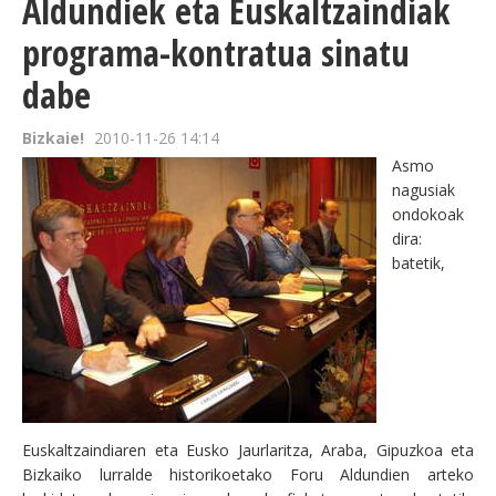
Aldundiek eta Euskaltzaindiak
programa-kontratua sinatu
dabe
Bizkaie!
2010-11-26 14:14
Asmo
nagusiak
ondokoak
dira:
batetik,
Euskaltzaindiaren eta Eusko Jaurlaritza, Araba, Gipuzkoa eta
Bizkaiko lurralde historikoetako Foru Aldundien arteko