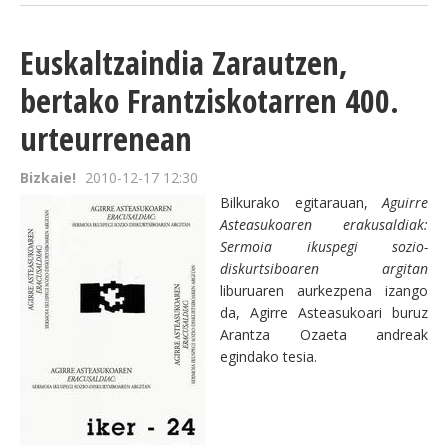
Euskaltzaindia Zarautzen,
bertako Frantziskotarren 400.
urteurrenean
Bizkaie!
2010-12-17 12:30
Bilkurako egitarauan,
Aguirre
Asteasukoaren erakusaldiak:
Sermoia ikuspegi sozio-
diskurtsiboaren argitan
liburuaren aurkezpena izango
da, Agirre Asteasukoari buruz
Arantza Ozaeta andreak
egindako tesia.