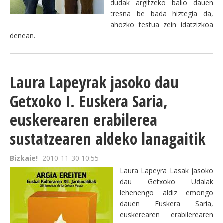
dudak argitzeko balio dauen
tresna be bada hiztegia da,
ahozko testua zein idatzizkoa
denean.
Laura Lapeyrak jasoko dau
Getxoko I. Euskera Saria,
euskerearen erabilerea
sustatzearen aldeko lanagaitik
Bizkaie!
2010-11-30 10:55
Laura Lapeyra Lasak jasoko
dau Getxoko Udalak
lehenengo aldiz emongo
dauen Euskera Saria,
euskerearen erabilerearen