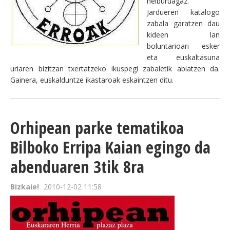
helburuagaz.
Jardueren katalogo
zabala garatzen dau
kideen lan
boluntarioari esker
eta euskaltasuna
uriaren bizitzan txertatzeko ikuspegi zabaletik abiatzen da.
Gainera, euskalduntze ikastaroak eskaintzen ditu.
Orhipean parke tematikoa
Bilboko Erripa Kaian egingo da
abenduaren 3tik 8ra
Bizkaie!
2010-12-02 11:58