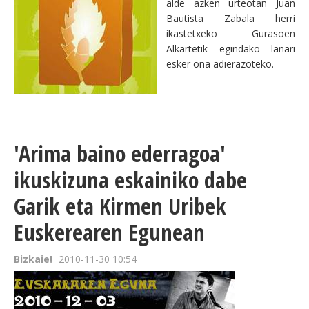
alde azken urteotan Juan
Bautista Zabala herri
ikastetxeko Gurasoen
Alkartetik egindako lanari
esker ona adierazoteko.
'Arima baino ederragoa'
ikuskizuna eskainiko dabe
Garik eta Kirmen Uribek
Euskerearen Egunean
Bizkaie!
2010-11-30 10:54