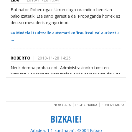
Bat nator Robertogaz. Urrun dago oraindino benetan
balio izatetik. Eta sano garestia da! Propaganda horrek ez
deutso mesederik egingo inori.
»»
Modela itzultzaile automatiko 'iraultzailea' aurkeztu
...
ROBERTO
| 2018-11-28 14:25
Neuk demoa probau dot, Administrazinoko txosten
bategaz. Lehenengo paragrafoa ondo samar egin dau, ze
zuzenketa txikitxu bat baino ez dau...
»»
Modela itzultzaile automatiko 'iraultzailea' aurkeztu
...
NOR GARA
LEGE OHARRA
PUBLIZIDADEA
BIZKAIE!
ROBERTO
| 2017-06-07 15:10
Igorre herri euskalduna da, benetan? Orduan, zer da
Arbidea, 1 (Txurdinaga), 48004 Bilbao