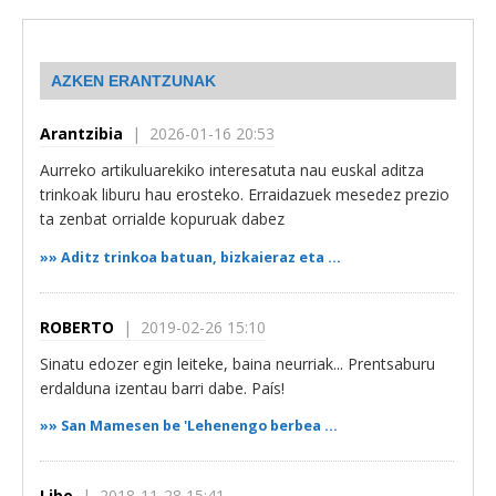
AZKEN ERANTZUNAK
Arantzibia
| 2026-01-16 20:53
Aurreko artikuluarekiko interesatuta nau euskal aditza
trinkoak liburu hau erosteko. Erraidazuek mesedez prezio
ta zenbat orrialde kopuruak dabez
»»
Aditz trinkoa batuan, bizkaieraz eta ...
ROBERTO
| 2019-02-26 15:10
Sinatu edozer egin leiteke, baina neurriak... Prentsaburu
erdalduna izentau barri dabe. País!
»»
San Mamesen be 'Lehenengo berbea ...
Libe
| 2018-11-28 15:41