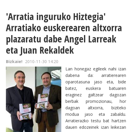
'Arratia inguruko Hiztegia'
Arratiako euskerearen altxorra
plazaratu dabe Angel Larreak
eta Juan Rekaldek
Bizkaie!
2010-11-30 14:20
Lan honegaz egileek nahi izan
dabena da: arratierearen
oparotasuna jaso eta, bide
batez, euskera batuaren
eraginez galtzear dagozan
berbak promozionau, hor
dagoan altxorra, biziteko
modua jaso eta zabaldu.
Arratierazko testu bat hartzen
dauen edozeinek izan leikezan