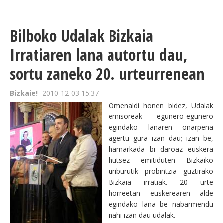
Bilboko Udalak Bizkaia
Irratiaren lana autortu dau,
sortu zaneko 20. urteurrenean
Bizkaie!
2010-12-03 15:37
Omenaldi honen bidez, Udalak
emisoreak egunero-egunero
egindako lanaren onarpena
agertu gura izan dau; izan be,
hamarkada bi daroaz euskera
hutsez emitiduten Bizkaiko
uriburutik probintzia guztirako
Bizkaia irratiak. 20 urte
horreetan euskerearen alde
egindako lana be nabarmendu
nahi izan dau udalak.