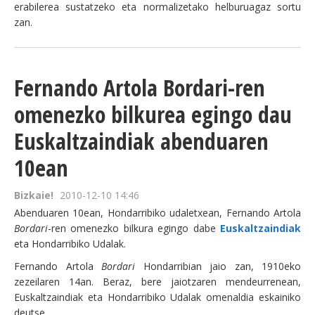
erabilerea sustatzeko eta normalizetako helburuagaz sortu
zan.
Fernando Artola Bordari-ren
omenezko bilkurea egingo dau
Euskaltzaindiak abenduaren
10ean
Bizkaie!
2010-12-10 14:46
Abenduaren 10ean, Hondarribiko udaletxean, Fernando Artola
Bordari
-ren omenezko bilkura egingo dabe
Euskaltzaindiak
eta Hondarribiko Udalak.
Fernando Artola
Bordari
Hondarribian jaio zan, 1910eko
zezeilaren 14an. Beraz, bere jaiotzaren mendeurrenean,
Euskaltzaindiak eta Hondarribiko Udalak omenaldia eskainiko
deutse.