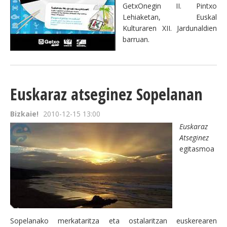
GetxOnegin II. Pintxo
Lehiaketan, Euskal
Kulturaren XII. Jardunaldien
barruan.
Euskaraz atseginez Sopelanan
Bizkaie!
2010-12-15 13:00
Euskaraz
Atseginez
egitasmoa
Sopelanako merkataritza eta ostalaritzan euskerearen