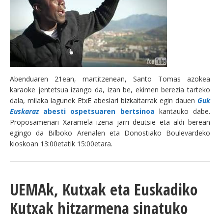
Abenduaren 21ean, martitzenean, Santo Tomas azokea
karaoke jentetsua izango da, izan be, ekimen berezia tarteko
dala, milaka lagunek EtxE abeslari bizkaitarrak egin dauen
Guk
Euskaraz
abesti ospetsuaren bertsinoa
kantauko dabe.
Proposamenari Xaramela izena jarri deutsie eta aldi berean
egingo da Bilboko Arenalen eta Donostiako Boulevardeko
kioskoan 13:00etatik 15:00etara.
UEMAk, Kutxak eta Euskadiko
Kutxak hitzarmena sinatuko