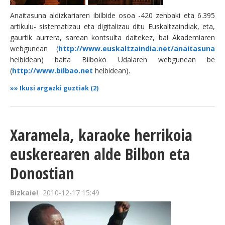
Anaitasuna aldizkariaren ibilbide osoa -420 zenbaki eta 6.395
BEREZIAK
artikulu- sistematizau eta digitalizau ditu Euskaltzaindiak, eta,
gaurtik aurrera, sarean kontsulta daitekez, bai Akademiaren
ARGAZKIAK
webgunean (
http://www.euskaltzaindia.net/anaitasuna
helbidean) baita Bilboko Udalaren webgunean be
(
http://www.bilbao.net
helbidean).
»»
Ikusi argazki guztiak (2)
... AUKERA GEHIAGO
Xaramela, karaoke herrikoia
euskerearen alde Bilbon eta
Donostian
Bizkaie!
2010-12-17 15:49