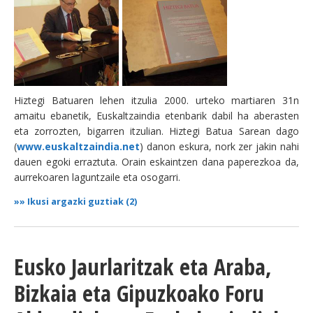
Hiztegi Batuaren lehen itzulia 2000. urteko martiaren 31n
amaitu ebanetik, Euskaltzaindia etenbarik dabil ha aberasten
eta zorrozten, bigarren itzulian. Hiztegi Batua Sarean dago
(
www.euskaltzaindia.net
) danon eskura, nork zer jakin nahi
dauen egoki erraztuta. Orain eskaintzen dana paperezkoa da,
aurrekoaren laguntzaile eta osogarri.
»»
Ikusi argazki guztiak (2)
Eusko Jaurlaritzak eta Araba,
Bizkaia eta Gipuzkoako Foru