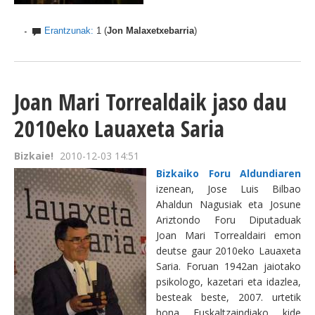
Erantzunak:
1 (
Jon Malaxetxebarria
)
Joan Mari Torrealdaik jaso dau
2010eko Lauaxeta Saria
Bizkaie!
2010-12-03 14:51
Bizkaiko Foru Aldundiaren
izenean, Jose Luis Bilbao
Ahaldun Nagusiak eta Josune
Ariztondo Foru Diputaduak
Joan Mari Torrealdairi emon
deutse gaur 2010eko Lauaxeta
Saria. Foruan 1942an jaiotako
psikologo, kazetari eta idazlea,
besteak beste, 2007. urtetik
hona Euskaltzaindiako kide