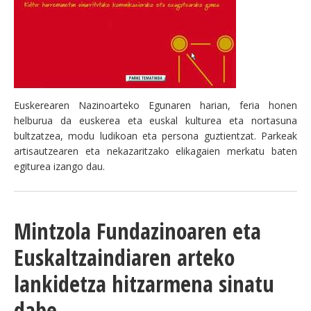
Euskerearen Nazinoarteko Egunaren harian, feria honen
helburua da euskerea eta euskal kulturea eta nortasuna
bultzatzea, modu ludikoan eta persona guztientzat. Parkeak
artisautzearen eta nekazaritzako elikagaien merkatu baten
egiturea izango dau.
Mintzola Fundazinoaren eta
Euskaltzaindiaren arteko
lankidetza hitzarmena sinatu
dabe