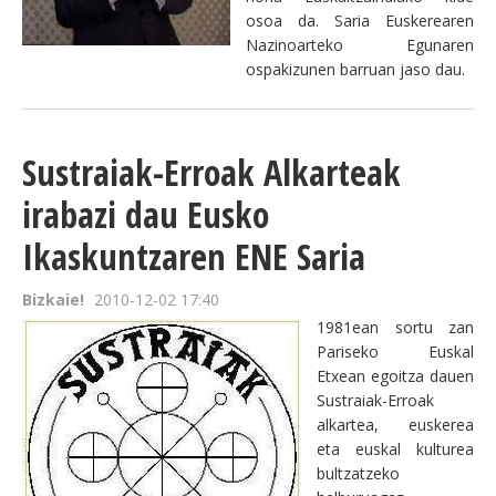
osoa da. Saria Euskerearen
Nazinoarteko Egunaren
ospakizunen barruan jaso dau.
Sustraiak-Erroak Alkarteak
irabazi dau Eusko
Ikaskuntzaren ENE Saria
Bizkaie!
2010-12-02 17:40
1981ean sortu zan
Pariseko Euskal
Etxean egoitza dauen
Sustraiak-Erroak
alkartea, euskerea
eta euskal kulturea
bultzatzeko