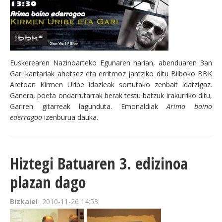
Euskerearen Nazinoarteko Egunaren harian, abenduaren 3an
Gari kantariak ahotsez eta erritmoz jantziko ditu Bilboko BBK
Aretoan Kirmen Uribe idazleak sortutako zenbait idatzigaz.
Ganera, poeta ondarrutarrak berak testu batzuk irakurriko ditu,
Gariren gitarreak lagunduta. Emonaldiak
Arima baino
ederragoa
izenburua dauka.
Hiztegi Batuaren 3. edizinoa
plazan dago
Bizkaie!
2010-11-26 14:53