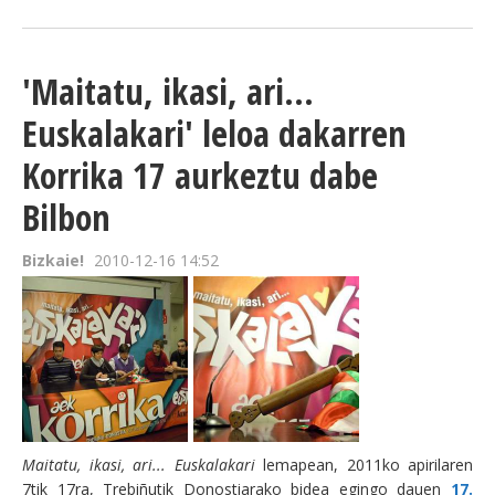
'Maitatu, ikasi, ari...
Euskalakari' leloa dakarren
Korrika 17 aurkeztu dabe
Bilbon
Bizkaie!
2010-12-16 14:52
Maitatu, ikasi, ari... Euskalakari
lemapean, 2011ko apirilaren
7tik 17ra, Trebiñutik Donostiarako bidea egingo dauen
17.