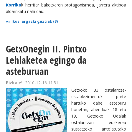
Korrika
k herritar bakotxaren protagonismoa, jarrera aktiboa
aldarrikatu nahi dau.
»»
Ikusi argazki guztiak (3)
GetxOnegin II. Pintxo
Lehiaketea egingo da
asteburuan
Bizkaie!
2010-12-16 11:51
Getxoko 33 ostalaritza-
establezimentuk parte
hartuko dabe asteburu
honetan, abenduak 18 eta
19, Getxoko Udalak
ostalaritzan euskerea
sustatzeko antolatutako