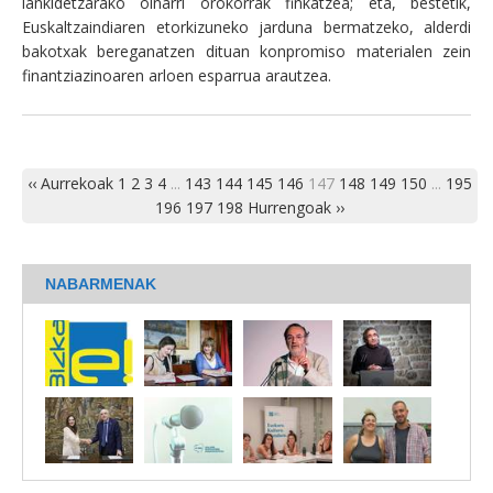
lankidetzarako oinarri orokorrak finkatzea; eta, bestetik,
Euskaltzaindiaren etorkizuneko jarduna bermatzeko, alderdi
bakotxak bereganatzen dituan konpromiso materialen zein
finantziazinoaren arloen esparrua arautzea.
‹‹ Aurrekoak
1
2
3
4
...
143
144
145
146
147
148
149
150
...
195
196
197
198
Hurrengoak ››
NABARMENAK