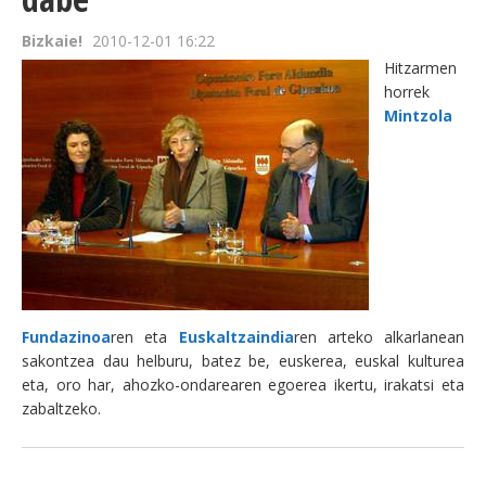
Bizkaie!
2010-12-01 16:22
Hitzarmen
horrek
Mintzola
Fundazinoa
ren eta
Euskaltzaindia
ren arteko alkarlanean
sakontzea dau helburu, batez be, euskerea, euskal kulturea
eta, oro har, ahozko-ondarearen egoerea ikertu, irakatsi eta
zabaltzeko.