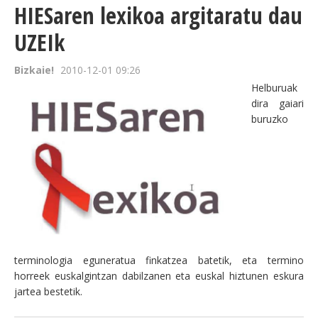
HIESaren lexikoa argitaratu dau
UZEIk
Bizkaie!
2010-12-01 09:26
Helburuak
dira gaiari
buruzko
terminologia eguneratua finkatzea batetik, eta termino
horreek euskalgintzan dabilzanen eta euskal hiztunen eskura
jartea bestetik.