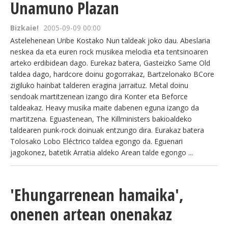
Unamuno Plazan
Bizkaie!
2005-09-09 00:00
Astelehenean Uribe Kostako Nun taldeak joko dau. Abeslaria
neskea da eta euren rock musikea melodia eta tentsinoaren
arteko erdibidean dago. Eurekaz batera, Gasteizko Same Old
taldea dago, hardcore doinu gogorrakaz, Bartzelonako BCore
zigiluko hainbat talderen eragina jarraituz. Metal doinu
sendoak martitzenean izango dira Konter eta Beforce
taldeakaz. Heavy musika maite dabenen eguna izango da
martitzena. Eguastenean, The Killministers bakioaldeko
taldearen punk-rock doinuak entzungo dira. Eurakaz batera
Tolosako Lobo Eléctrico taldea egongo da. Eguenari
jagokonez, batetik Arratia aldeko Arean talde egongo ...
'Ehungarrenean hamaika',
onenen artean onenakaz