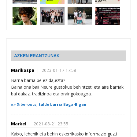
AZKEN ERANTZUNAK
Marikospa
| 2023-01-17 17:58
Barria barria be ez da,ezta?
Baina ona bai! Neure gustokue behintzet! eta aire barriak
bai dakaz, tradizinoa eta oraingokoagoa...
»»
Xiberoots, talde barria Baga-Bigan
Markel
| 2021-08-21 23:55
Kaixo, lehenik eta behin eskerrikasko informazio guzti