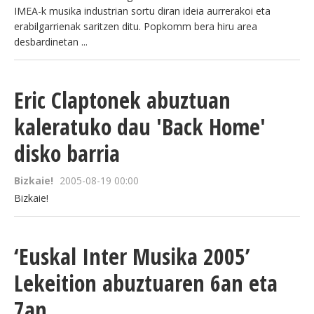
IMEA-k musika industrian sortu diran ideia aurrerakoi eta
erabilgarrienak saritzen ditu. Popkomm bera hiru area
desbardinetan ...
Eric Claptonek abuztuan
kaleratuko dau 'Back Home'
disko barria
Bizkaie!
2005-08-19 00:00
Bizkaie!
‘Euskal Inter Musika 2005’
Lekeition abuztuaren 6an eta
7an