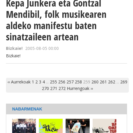
Kepa Junkera eta Gontzal
Mendibil, folk musikearen
aldeko manifestu baten
sinatzaileen artean
Bizkaie!
2005-08-05 00:00
Bizkaie!
‹‹ Aurrekoak
1
2
3
4
...
255
256
257
258
259
260
261
262
...
269
270
271
272
Hurrengoak ››
NABARMENAK