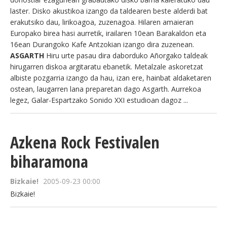
laster. Disko akustikoa izango da taldearen beste alderdi bat
erakutsiko dau, lirikoagoa, zuzenagoa. Hilaren amaieran
Europako birea hasi aurretik, irailaren 10ean Barakaldon eta
16ean Durangoko Kafe Antzokian izango dira zuzenean.
ASGARTH
Hiru urte pasau dira daborduko Añorgako taldeak
hirugarren diskoa argitaratu ebanetik. Metalzale askoretzat
albiste pozgarria izango da hau, izan ere, hainbat aldaketaren
ostean, laugarren lana preparetan dago Asgarth. Aurrekoa
legez, Galar-Espartzako Sonido XXI estudioan dagoz ...
Azkena Rock Festivalen
biharamona
Bizkaie!
2005-09-23 00:00
Bizkaie!