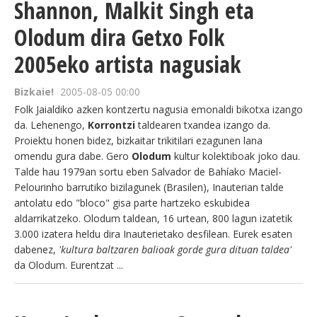
Shannon, Malkit Singh eta
Olodum dira Getxo Folk
2005eko artista nagusiak
Bizkaie!
2005-08-05 00:00
Folk Jaialdiko azken kontzertu nagusia emonaldi bikotxa izango
da. Lehenengo,
Korrontzi
taldearen txandea izango da.
Proiektu honen bidez, bizkaitar trikitilari ezagunen lana
omendu gura dabe. Gero
Olodum
kultur kolektiboak joko dau.
Talde hau 1979an sortu eben Salvador de Bahíako Maciel-
Pelourinho barrutiko bizilagunek (Brasilen), Inauterian talde
antolatu edo "bloco" gisa parte hartzeko eskubidea
aldarrikatzeko. Olodum taldean, 16 urtean, 800 lagun izatetik
3.000 izatera heldu dira Inauterietako desfilean. Eurek esaten
dabenez,
'kultura baltzaren balioak gorde gura dituan taldea'
da Olodum. Eurentzat ...