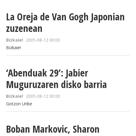
La Oreja de Van Gogh Japonian
zuzenean
Bizkaie!
2005-08-12 00:00
Bizkaie!
‘Abenduak 29’: Jabier
Muguruzaren disko barria
Bizkaie!
2005-08-12 00:00
Gotzon Uribe
Boban Markovic, Sharon