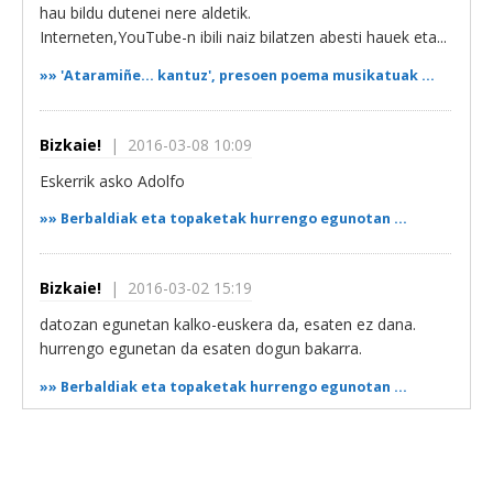
hau bildu dutenei nere aldetik.
Interneten,YouTube-n ibili naiz bilatzen abesti hauek eta...
»»
'Ataramiñe... kantuz', presoen poema musikatuak ...
Bizkaie!
| 2016-03-08 10:09
Eskerrik asko Adolfo
»»
Berbaldiak eta topaketak hurrengo egunotan ...
Bizkaie!
| 2016-03-02 15:19
datozan egunetan kalko-euskera da, esaten ez dana.
hurrengo egunetan da esaten dogun bakarra.
»»
Berbaldiak eta topaketak hurrengo egunotan ...
Bizkaie!
| 2015-11-26 07:11
Desde Getxo queremos prropneoos a la coordinadora de