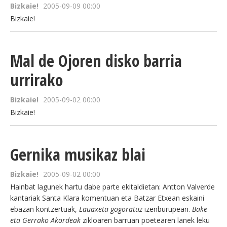
Bizkaie!
2005-09-09 00:00
Bizkaie!
Mal de Ojoren disko barria
urrirako
Bizkaie!
2005-09-02 00:00
Bizkaie!
Gernika musikaz blai
Bizkaie!
2005-09-02 00:00
Hainbat lagunek hartu dabe parte ekitaldietan: Antton Valverde
kantariak Santa Klara komentuan eta Batzar Etxean eskaini
ebazan kontzertuak,
Lauaxeta gogoratuz
izenburupean.
Bake
eta Gerrako Akordeak
zikloaren barruan poetearen lanek leku