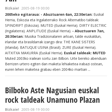
Bizkaie!
2005-08-19 00:00
2005eko egitaraua: - Abuztuaren 6an, 22:30etan:
Euskal
Herria, Eskozia eta Ingalaterrako Rock Alternatibo taldeak:
SPINDRIFT (Eskozia). MUTED (Euskal Herria). DIRTY ELECTRIC
(Ingalaterra). ANPLITUDE (Euskal Herria).
- Abuztuaren 7an,
20:30etan:
Musika Tradizionalaren arloan, talde euskaldun,
irlandar eta brasildarrak izango dira: THE KANE SISTERS
(Irlanda). BATUQUE USINA (Brasil). ZURE (Euskal Herria).
AITXITXA MAKURRA (Euskal Herria).
Euskal taldeak: MUTED
Muted 2003ko irailean sortu zan Bilbon. Urte bereko abenduan
Berrizen urtero egiten dan maketa lehiaketea irabazi ostean,
euren lehen maketea grabau eben 2004ko martian ...
Bilboko Aste Nagusian euskal
rock taldeak Unamuno Plazan
Bizkaie!
2005-08-19 00:00