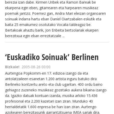
berezia izan dabe. Kirmen Uribek eta Ramon Bareak be
ekarpena egin eben, gitarrearen eta harpearen musikeaz
poemak jantziz. Poemez gan, Andra Mari eleizan organoaren
soinuak indarra hartu eban Daniel Oiartzabalen eskutik eta
baita 25 emakumez osotutako Vocalia taldeagaz be.
Bertakoak ahaztu barik, Jon Enbeita bertsolariak ekarpen
berezitxua egin eban errezitatzaile ...
‘Euskadiko Soinuak’ Berlinen
Bizkaie!
2005-08-26 00:00
Aurtengoa Popkomm-en 17. edizioa izango da eta
antolatzaileen esanetan 1.200 artista inguru batuko dira
Berlineko kontzertu areto eta club ugaritan. 400 ordu baino
gehiagoz zuzeneko musikeaz gozetako aukera bikaina izango
da. Igazko datuak kontuan izanda, musika arloko 15.436
profesional eta 2.200 kazetari izan ziran. Munduko 40
herrialdetatik 1.600 enpresa be han izan ziran. Aurtengo
azokearen berezitasunik garrantzitsuena IMEA sariak dira.