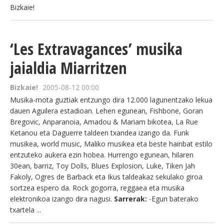
Bizkaie!
‘Les Extravagances’ musika
jaialdia Miarritzen
Bizkaie!
2005-08-12 00:00
Musika-mota guztiak entzungo dira 12.000 lagunentzako lekua
dauen Aguilera estadioan. Lehen egunean, Fishbone, Goran
Bregovic, Anparanoia, Amadou & Mariam bikotea, La Rue
Ketanou eta Daguerre taldeen txandea izango da. Funk
musikea, world music, Maliko musikea eta beste hainbat estilo
entzuteko aukera ezin hobea. Hurrengo egunean, hilaren
30ean, barriz, Toy Dolls, Blues Explosion, Luke, Tiken Jah
Fakoly, Ogres de Barback eta Ikus taldeakaz sekulako giroa
sortzea espero da. Rock gogorra, reggaea eta musika
elektronikoa izango dira nagusi.
Sarrerak:
-Egun baterako
txartela ...