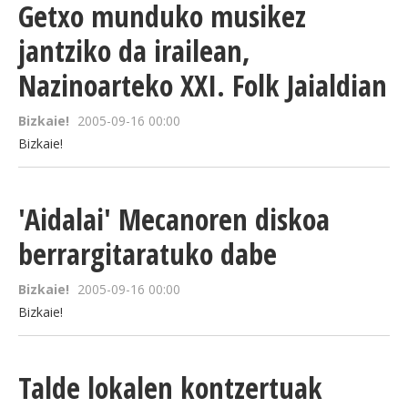
Getxo munduko musikez
jantziko da irailean,
Nazinoarteko XXI. Folk Jaialdian
Bizkaie!
2005-09-16 00:00
Bizkaie!
'Aidalai' Mecanoren diskoa
berrargitaratuko dabe
Bizkaie!
2005-09-16 00:00
Bizkaie!
Talde lokalen kontzertuak