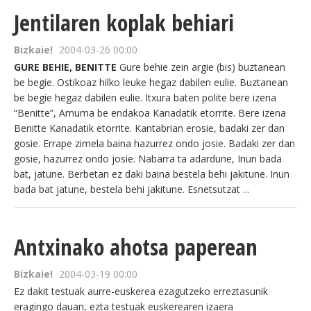
Jentilaren koplak behiari
Bizkaie!
2004-03-26 00:00
GURE BEHIE, BENITTE
Gure behie zein argie (bis) buztanean
be begie. Ostikoaz hilko leuke hegaz dabilen eulie. Buztanean
be begie hegaz dabilen eulie. Itxura baten polite bere izena
“Benitte”, Amuma be endakoa Kanadatik etorrite. Bere izena
Benitte Kanadatik etorrite. Kantabrian erosie, badaki zer dan
gosie. Errape zimela baina hazurrez ondo josie. Badaki zer dan
gosie, hazurrez ondo josie. Nabarra ta adardune, Inun bada
bat, jatune. Berbetan ez daki baina bestela behi jakitune. Inun
bada bat jatune, bestela behi jakitune. Esnetsutzat ...
Antxinako ahotsa paperean
Bizkaie!
2004-03-19 00:00
Ez dakit testuak aurre-euskerea ezagutzeko erreztasunik
eragingo dauan, ezta testuak euskerearen izaera