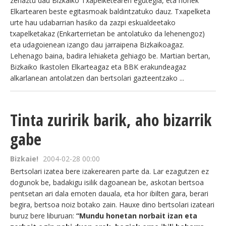
zehaztu dau Bizkaiko Txapelketearen egutegia, eta honek
Elkartearen beste egitasmoak baldintzatuko dauz. Txapelketa
urte hau udabarrian hasiko da zazpi eskualdeetako
txapelketakaz (Enkarterrietan be antolatuko da lehenengoz)
eta udagoienean izango dau jarraipena Bizkaikoagaz.
Lehenago baina, badira lehiaketa gehiago be. Martian bertan,
Bizkaiko Ikastolen Elkarteagaz eta BBK erakundeagaz
alkarlanean antolatzen dan bertsolari gazteentzako ...
Tinta zuririk barik, aho bizarrik
gabe
Bizkaie!
2004-02-28 00:00
Bertsolari izatea bere izakerearen parte da. Lar ezagutzen ez
dogunok be, badakigu isilik dagoanean be, askotan bertsoa
pentsetan ari dala emoten dauala, eta hor ibilten gara, berari
begira, bertsoa noiz botako zain. Hauxe dino bertsolari izateari
buruz bere liburuan:
“Mundu honetan norbait izan eta