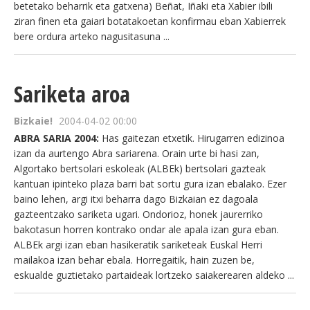
betetako beharrik eta gatxena) Beñat, Iñaki eta Xabier ibili
ziran finen eta gaiari botatakoetan konfirmau eban Xabierrek
BEREZIAK
bere ordura arteko nagusitasuna ...
ARGAZKIAK
Sariketa aroa
Bizkaie!
2004-04-02 00:00
... AUKERA GEHIAGO
ABRA SARIA 2004:
Has gaitezan etxetik. Hirugarren edizinoa
izan da aurtengo Abra sariarena. Orain urte bi hasi zan,
Algortako bertsolari eskoleak (ALBEk) bertsolari gazteak
kantuan ipinteko plaza barri bat sortu gura izan ebalako. Ezer
baino lehen, argi itxi beharra dago Bizkaian ez dagoala
gazteentzako sariketa ugari. Ondorioz, honek jaurerriko
bakotasun horren kontrako ondar ale apala izan gura eban.
ALBEk argi izan eban hasikeratik sariketeak Euskal Herri
mailakoa izan behar ebala. Horregaitik, hain zuzen be,
eskualde guztietako partaideak lortzeko saiakerearen aldeko ...