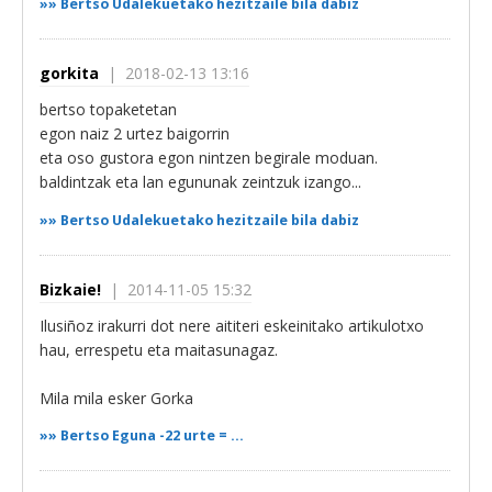
»»
Bertso Udalekuetako hezitzaile bila dabiz
gorkita
| 2018-02-13 13:16
bertso topaketetan
egon naiz 2 urtez baigorrin
eta oso gustora egon nintzen begirale moduan.
baldintzak eta lan egununak zeintzuk izango...
»»
Bertso Udalekuetako hezitzaile bila dabiz
Bizkaie!
| 2014-11-05 15:32
Ilusiñoz irakurri dot nere aititeri eskeinitako artikulotxo
hau, errespetu eta maitasunagaz.
Mila mila esker Gorka
»»
Bertso Eguna -22 urte = ...