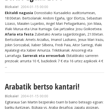
Bizkaie!
2004-01-15 00:00
Ekitaldi nagusia
Donostiako Kursaaleko auditoriumean,
18:00etan. Bertsolariak: Andoni Egaña, Igor Elortza, Sebastian
Lizaso, Maialen Lujanbio, Angel Mari Peñagarikano, Jon Maia,
Iñaki Murua eta Unai Iturriaga. Gai-jartzailea: Josu Goikoetxea.
Afaria eta festa
Zubietako Araeta sagardotegian, 21:00etan.
Bertsolariak: Amets Arzallus, Imanol Lazkano, Jexux Mari Irazu,
Jokin Sorozabal, Xabier Silbeira, Fredi Paia, Aitor Sarriegi, Iñaki
Apalategi eta Xabier Amuriza. Trikitikariak: Ansorregi eta
Larrañaga.
Sarrerak eta erreserbak
Ekitaldirako sarreren
prezioak: arrunta 10 €, bazkideek 7 € eta 16 urtez azpikoek 4 €
...
Arabatik bertso kantari!
Bizkaie!
2004-01-15 00:00
Egitaraua San Martin bezperako txarri bi baino beteago egoan:
bariku iluntzean, Bizkaia vs. Araba desafioa; zapatu goizean,