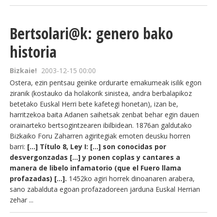
Bertsolari@k: genero bako
historia
Bizkaie!
2003-12-15 00:00
Ostera, ezin pentsau geinke ordurarte emakumeak isilik egon
ziranik (kostauko da holakorik sinistea, andra berbalapikoz
betetako Euskal Herri bete kafetegi honetan), izan be,
harritzekoa baita Adanen saihetsak zenbat behar egin dauen
orainarteko bertsogintzearen ibilbidean. 1876an galdutako
Bizkaiko Foru Zaharren agiritegiak emoten deusku horren
barri:
[...] Título 8, Ley I: [...] son conocidas por
desvergonzadas [...] y ponen coplas y cantares a
manera de libelo infamatorio (que el Fuero llama
profazadas) [...].
1452ko agiri horrek dinoanaren arabera,
sano zabalduta egoan profazadoreen jarduna Euskal Herrian
zehar ...