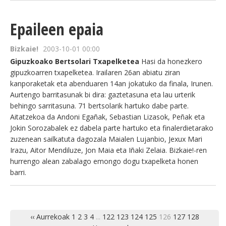
Epaileen epaia
Bizkaie!
2003-10-01 00:00
Gipuzkoako Bertsolari Txapelketea
Hasi da honezkero
gipuzkoarren txapelketea. Irailaren 26an abiatu ziran
kanporaketak eta abenduaren 14an jokatuko da finala, Irunen.
Aurtengo barritasunak bi dira: gaztetasuna eta lau urterik
behingo sarritasuna. 71 bertsolarik hartuko dabe parte.
Aitatzekoa da Andoni Egañak, Sebastian Lizasok, Peñak eta
Jokin Sorozabalek ez dabela parte hartuko eta finalerdietarako
zuzenean sailkatuta dagozala Maialen Lujanbio, Jexux Mari
Irazu, Aitor Mendiluze, Jon Maia eta Iñaki Zelaia. Bizkaie!-ren
hurrengo alean zabalago emongo dogu txapelketa honen
barri.
‹‹ Aurrekoak
1
2
3
4
...
122
123
124
125
126
127
128