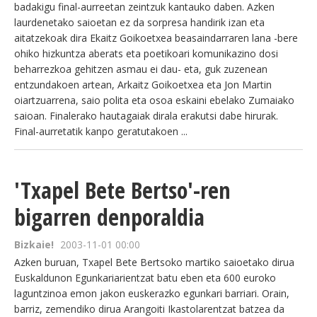
badakigu final-aurreetan zeintzuk kantauko daben. Azken
laurdenetako saioetan ez da sorpresa handirik izan eta
aitatzekoak dira Ekaitz Goikoetxea beasaindarraren lana -bere
ohiko hizkuntza aberats eta poetikoari komunikazino dosi
beharrezkoa gehitzen asmau ei dau- eta, guk zuzenean
entzundakoen artean, Arkaitz Goikoetxea eta Jon Martin
oiartzuarrena, saio polita eta osoa eskaini ebelako Zumaiako
saioan. Finalerako hautagaiak dirala erakutsi dabe hirurak.
Final-aurretatik kanpo geratutakoen ...
'Txapel Bete Bertso'-ren
bigarren denporaldia
Bizkaie!
2003-11-01 00:00
Azken buruan, Txapel Bete Bertsoko martiko saioetako dirua
Euskaldunon Egunkariarientzat batu eben eta 600 euroko
laguntzinoa emon jakon euskerazko egunkari barriari. Orain,
barriz, zemendiko dirua Arangoiti Ikastolarentzat batzea da