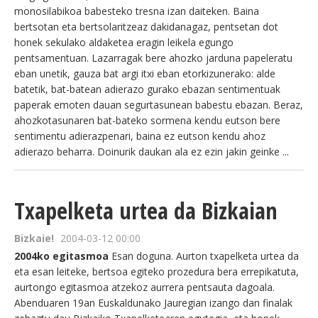
monosilabikoa babesteko tresna izan daiteken. Baina
bertsotan eta bertsolaritzeaz dakidanagaz, pentsetan dot
honek sekulako aldaketea eragin leikela egungo
pentsamentuan. Lazarragak bere ahozko jarduna papeleratu
eban unetik, gauza bat argi itxi eban etorkizunerako: alde
batetik, bat-batean adierazo gurako ebazan sentimentuak
paperak emoten dauan segurtasunean babestu ebazan. Beraz,
ahozkotasunaren bat-bateko sormena kendu eutson bere
sentimentu adierazpenari, baina ez eutson kendu ahoz
adierazo beharra. Doinurik daukan ala ez ezin jakin geinke ...
Txapelketa urtea da Bizkaian
Bizkaie!
2004-03-12 00:00
2004ko egitasmoa
Esan doguna. Aurton txapelketa urtea da
eta esan leiteke, bertsoa egiteko prozedura bera errepikatuta,
aurtongo egitasmoa atzekoz aurrera pentsauta dagoala.
Abenduaren 19an Euskaldunako Jauregian izango dan finalak