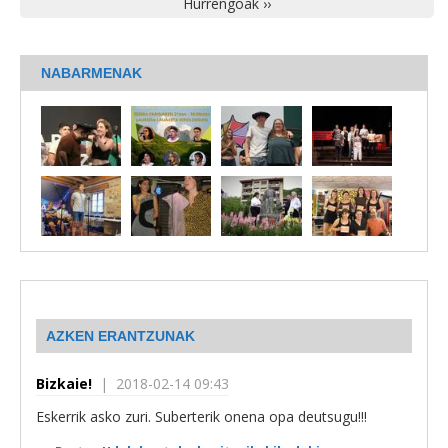
Hurrengoak ››
NABARMENAK
AZKEN ERANTZUNAK
Bizkaie!
| 2018-02-14 09:43
Eskerrik asko zuri. Suberterik onena opa deutsugu!!!