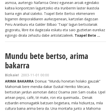
asmoa, aurtengo Nafarroa Oinez egunean aroak egindako
kaltea konpontzen laguntzeko eta Irunberrin laster ikastola
barria egin ahal izateko. Txapel Bete Bertso ekimenaren
bigarren denporaldiaren aurkezpenean, kartzelan dagozan
Peru Aranburu eta Galder Bilbao 'Txapi' lagun bertsolariak
gogoratu, libre itxi dagiezala eskatu eta saio guztietan eurekaz
egongo dirala zehaztu dabe antolatzaileek.
Txapel Bete ...
Mundu bete bertso, arima
bakarra
Bizkaie!
2003-11-01 00:00
ARIMA BAKARRA
Doinua: “Mundu honetan holako gauzak”
Mahomak bere mendia dakar Euskal Herriko Mecara,
bertsotan jardun asmotan datoz Osama zein Sam osaba. Upel
artean pepsi, café, té mate, ron eta queimada... Denak
ezbardin emonagaitik batzuen begietara, mila hizkuntza, mila
cultura baina arima bera da. Una montaña junto a Mahoma