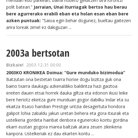
mendian edo parkean, baina hobeto gelditzen dira lorontzi
polit batean.”
Jarraian, Unai Iturriagak bertso hau berau
bere agurrerako erabili eban eta holan esan eban bere
azken puntuak:
“Saioa egin behar dogunez, bueltau gaitezen
arira loreak zimel ez dakiguzan ...
2003a bertsotan
Bizkaie!
2003-12-31 00:00
2003KO KRONIKEA Doinua: “Gure munduko bizimodua”
Batzutan ona bestetan txarra horixe dogu bizitza guk ona
baino txarra daukagu azkenaldiko baldintza hazi gaiztoa
ereiten dauen etsai horrek dauka giltza eta edonon ikusi leike
bere heriotz ekintza gure munduan gogor dabilku Indar eta su
ekaitza Itsaso handian Prestige untzia desagertuta hondora
galipot lohia zabaldu jakun uretan behera eta gora itxurak eta
ustelkeria gordeta hainbat denbora eguneroko kontu gordina
ekarri eustan gogora marea baltzak atara zeuen zikinkeria
kanpora. Ustelkeriak ez dau ekarten kontu ...