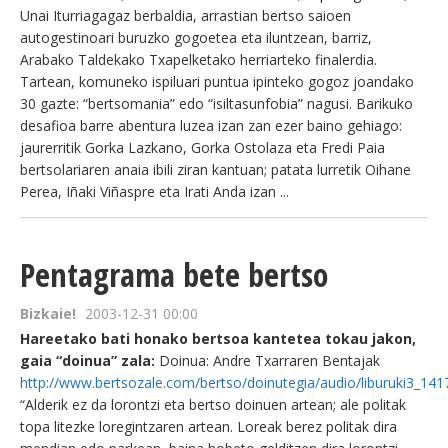
Unai Iturriagagaz berbaldia, arrastian bertso saioen
autogestinoari buruzko gogoetea eta iluntzean, barriz,
Arabako Taldekako Txapelketako herriarteko finalerdia.
Tartean, komuneko ispiluari puntua ipinteko gogoz joandako
30 gazte: “bertsomania” edo “isiltasunfobia” nagusi. Barikuko
desafioa barre abentura luzea izan zan ezer baino gehiago:
jaurerritik Gorka Lazkano, Gorka Ostolaza eta Fredi Paia
bertsolariaren anaia ibili ziran kantuan; patata lurretik Oihane
Perea, Iñaki Viñaspre eta Irati Anda izan ...
Pentagrama bete bertso
Bizkaie!
2003-12-31 00:00
Hareetako bati honako bertsoa kantetea tokau jakon,
gaia “doinua” zala:
Doinua: Andre Txarraren Bentajak
http://www.bertsozale.com/bertso/doinutegia/audio/liburuki3_141
“Alderik ez da lorontzi eta bertso doinuen artean; ale politak
topa litezke loregintzaren artean. Loreak berez politak dira