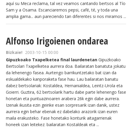
aquí su Meca reclama, tal vez veamos cantando bertsos al Tío
Sam y a Osama. Escanciaremos pepsi, café, té, y toda una
amplia gama... aun pareciendo tan diferentes si nos miramos ...
Alfonso Irigoienen ondarea
Bizkaie!
2003-10-15 00:00
Gipuzkoako Txapelketea final laurdenetan
Gipuzkoako
Bertsolari Txapelketea aurrera doa. Bailaratan banatuta jokatu
da lehenengo fasea. Aurtengo barrikuntzetako bat izan da
eskualdekako kanporaketa fase hau. Lau bailaratan banatu
dabez bertsolariak: Kostaldea, Hernanialdea, Leintz-Urola eta
Goierri. Guztira, 62 bertsolarik hartu dabe parte lehenengo fase
honetan eta puntuazinoaren arabera 26k egin dabe aurrera.
Izenak ikusita ezin geinke esan sorpresarik izan danik, ustez
aurrera egin behar ebenak ez dabelako arazorik izan euren
maila erakusteko. Fase honetako konturik aitagarrienak
honeek izan leitekez: bailaratan Kostaldeak eta ...