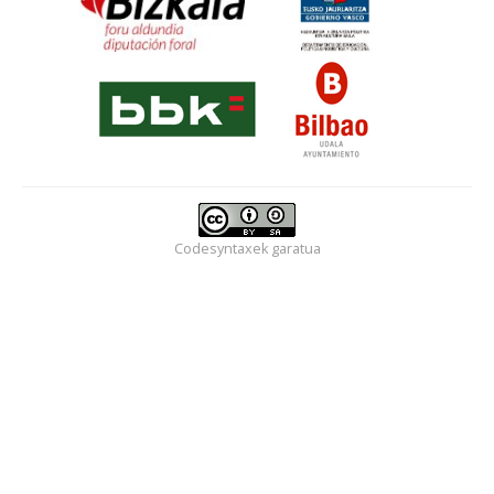
Harrobi edarra, benetan, Bizkaiko eskoletan dekoguna.
Hurrengo urteetan aitamen asko izango dituez
»»
'Kaskonduen' finala prest
Bizkaie!
| 2013-05-17 12:13
Algortan bertso ederrak
Kontu ezaguna
Codesyntaxek
garatua
Nobedadea ez da
danok dakiguna
Ikusten dot barriro
ALBE txapelduna
bermatuta dauka ta
bere etorkizuna
»»
'Kaskonduen' finala prest
Bizkaie!
| 2013-05-16 15:25