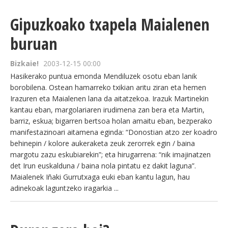
Gipuzkoako txapela Maialenen
buruan
Bizkaie!
2003-12-15 00:00
Hasikerako puntua emonda Mendiluzek osotu eban lanik
borobilena. Ostean hamarreko txikian aritu ziran eta hemen
Irazuren eta Maialenen lana da aitatzekoa. Irazuk Martinekin
kantau eban, margolariaren irudimena zan bera eta Martin,
barriz, eskua; bigarren bertsoa holan amaitu eban, bezperako
manifestazinoari aitamena eginda: “Donostian atzo zer koadro
behinepin / kolore aukeraketa zeuk zerorrek egin / baina
margotu zazu eskubiarekin”; eta hirugarrena: “nik imajinatzen
det Irun euskalduna / baina nola pintatu ez dakit laguna”.
Maialenek Iñaki Gurrutxaga euki eban kantu lagun, hau
adinekoak laguntzeko iragarkia ...