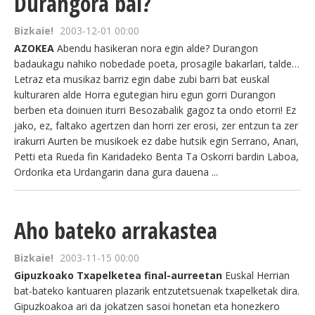
Durangora bai?
Bizkaie!
2003-12-01 00:00
AZOKEA
Abendu hasikeran nora egin alde? Durangon
badaukagu nahiko nobedade poeta, prosagile bakarlari, talde…
Letraz eta musikaz barriz egin dabe zubi barri bat euskal
kulturaren alde Horra egutegian hiru egun gorri Durangon
berben eta doinuen iturri Besozabalik gagoz ta ondo etorri! Ez
jako, ez, faltako agertzen dan horri zer erosi, zer entzun ta zer
irakurri Aurten be musikoek ez dabe hutsik egin Serrano, Anari,
Petti eta Rueda fin Karidadeko Benta Ta Oskorri bardin Laboa,
Ordorika eta Urdangarin dana gura dauena ...
Aho bateko arrakastea
Bizkaie!
2003-11-15 00:00
Gipuzkoako Txapelketea final-aurreetan
Euskal Herrian
bat-bateko kantuaren plazarik entzutetsuenak txapelketak dira.
Gipuzkoakoa ari da jokatzen sasoi honetan eta honezkero