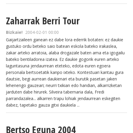
Zaharrak Berri Tour
Bizkaie!
2004-02-01 00:00
Gaijartzaileen ganean ez dabe lora ederrik botaten: ez daukie
gustuko ordu beteko saio batean eskola bateko irakaslea,
zakar arteko arratoia, alaba drogazale baten ama eta igogailu
bateko bentiladorea izatea. Ez daukie gogorik euren arteko
laguntasuna jendaurrean eteteko, edota euren egoera
personala bertsoetatik kanpo ixteko. Kontestuari kantau gura
dautsie, begi aurrean daukienari eta burutik pasetan jaken
lehenengo gauzeari; neurri txikian edo handian, alkarrizketan
jarduten dabe hirurek. Silveira tabernaria dala, Fredi
parrandazalea... alkarren trapu lohiak jendaurrean eskegiten
dabez, tapetako gauza gitxi daukiela ...
Bertso Eguna 2004