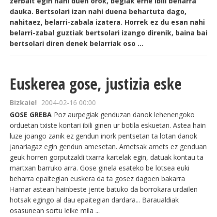
zerbait egin nahi duen orok, begiak erne ibili beharra
dauka. Bertsolari izan nahi duena behartuta dago,
nahitaez, belarri-zabala izatera. Horrek ez du esan nahi
belarri-zabal guztiak bertsolari izango direnik, baina bai
bertsolari diren denek belarriak oso ...
Euskerea gose, justizia eske
Bizkaie!
2004-02-16 00:00
GOSE GREBA
Poz aurpegiak genduzan danok lehenengoko
orduetan txiste kontari ibili ginen ur botila eskuetan. Astea hain
luze joango zanik ez gendun inork pentsetan ta lotan danok
janariagaz egin gendun amesetan. Ametsak amets ez genduan
geuk horren gorputzaldi txarra kartelak egin, datuak kontau ta
martxan barruko arra. Gose ginela esateko be lotsea euki
beharra epaitegian euskera da ta gosez dagoen bakarra
Hamar astean hainbeste jente batuko da borrokara urdailen
hotsak egingo al dau epaitegian dardara... Baraualdiak
osasunean sortu leike mila ...