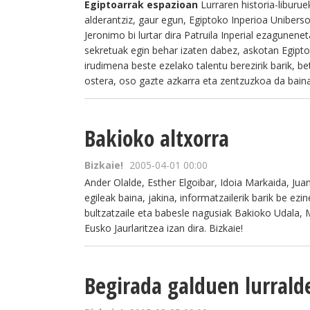
Egiptoarrak espazioan
Lurraren historia-liburue
alderantziz, gaur egun, Egiptoko Inperioa Uniber
Jeronimo bi lurtar dira Patruila Inperial ezagunen
sekretuak egin behar izaten dabez, askotan Egipt
irudimena beste ezelako talentu berezirik barik, 
ostera, oso gazte azkarra eta zentzuzkoa da baina 
Bakioko altxorra
Bizkaie!
2005-04-01 00:00
Ander Olalde, Esther Elgoibar, Idoia Markaida, Ju
egileak baina, jakina, informatzailerik barik be ez
bultzatzaile eta babesle nagusiak Bakioko Udala, 
Eusko Jaurlaritzea izan dira. Bizkaie!
Begirada galduen lurrald