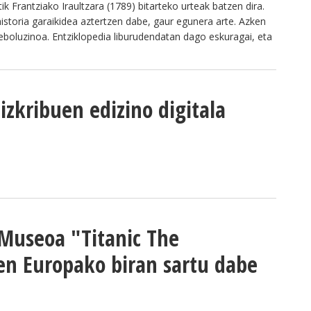
ik Frantziako Iraultzara (1789) bitarteko urteak batzen dira.
historia garaikidea aztertzen dabe, gaur egunera arte. Azken
eboluzinoa. Entziklopedia liburudendatan dago eskuragai, eta
zkribuen edizino digitala
 Museoa "Titanic The
en Europako biran sartu dabe