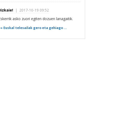
Bizkaie!
| 2017-10-19 09:52
Eskerrik asko zuori egiten dozuen lanagaitik.
»»
Euskal telesailak gero eta gehiago ...
BILBAO SERIESLAND
| 2017-10-18 18:58
Eskerrik asko!
»»
Euskal telesailak gero eta gehiago ...
Bizkaie!
| 2017-09-05 11:55
Eskerrik asko Xanti Ledesma zuzenketeagitik.
Dagoeneko zuzendu dogu.
»»
Euskal Jaia egingo dabe Sopelan ...