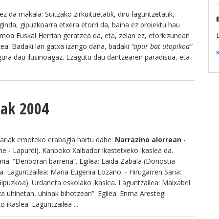
z da makala: Suitzako zirkuituetatik, diru-laguntzetatik,
eginda, gipuzkoarra etxera etorri da, baina ez proiektu hau
moa Euskal Herrian geratzea da, eta, zelan ez, etorkizunean
zea. Badaki lan gatxa izango dana, badaki
“apur bat utopikoa”
 gura dau ilusinoagaz. Ezagutu dau dantzearen paradisua, eta
iak 2004
riak emoteko erabagia hartu dabe:
Narrazino alorrean
-
ne - Lapurdi). Kanboko Xalbador ikastetxeko ikaslea da.
ria: “Denboran barrena”. Egilea: Laida Zabala (Donostia -
. Laguntzailea: Maria Eugenia Lozano. - Hirugarren Saria:
 Gipuzkoa). Urdaneta eskolako ikaslea. Laguntzailea: Maixabel
za uhinetan, uhinak bihotzean”. Egilea: Enma Arestegi
 ikaslea. Laguntzailea ...