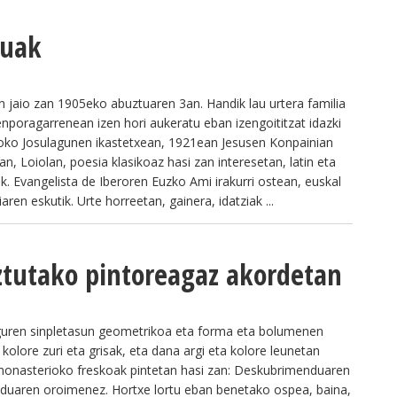
duak
 jaio zan 1905eko abuztuaren 3an. Handik lau urtera familia
enporagarrenean izen hori aukeratu eban izengoititzat idazki
goko Josulagunen ikastetxean, 1921ean Jesusen Konpainian
an, Loiolan, poesia klasikoaz hasi zan interesetan, latin eta
k. Evangelista de Iberoren Euzko Ami irakurri ostean, euskal
aren eskutik. Urte horreetan, gainera, idatziak ...
ztutako pintoreagaz akordetan
iguren sinpletasun geometrikoa eta forma eta bolumenen
kolore zuri eta grisak, eta dana argi eta kolore leunetan
 monasterioko freskoak pintetan hasi zan: Deskubrimenduaren
duaren oroimenez. Hortxe lortu eban benetako ospea, baina,