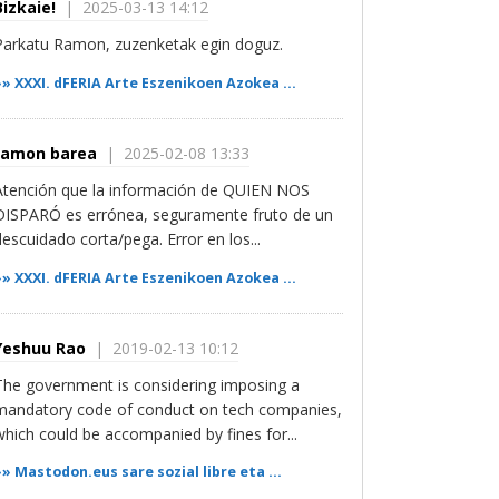
Bizkaie!
| 2025-03-13 14:12
Parkatu Ramon, zuzenketak egin doguz.
»»
XXXI. dFERIA Arte Eszenikoen Azokea ...
ramon barea
| 2025-02-08 13:33
Atención que la información de QUIEN NOS
DISPARÓ es errónea, seguramente fruto de un
descuidado corta/pega. Error en los...
»»
XXXI. dFERIA Arte Eszenikoen Azokea ...
Yeshuu Rao
| 2019-02-13 10:12
The government is considering imposing a
mandatory code of conduct on tech companies,
which could be accompanied by fines for...
»»
Mastodon.eus sare sozial libre eta ...