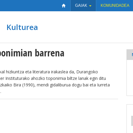
GAIAK
KOMUNIDADEA
Kulturea
oponimian barrena
skal hizkuntza eta literatura irakaslea da, Durangoko
r Instituturako ahozko toponimia biltze lanak egin ditu
zkaiko Bira (1990), mendi gidaliburua dogu bai eta Iurreta
.