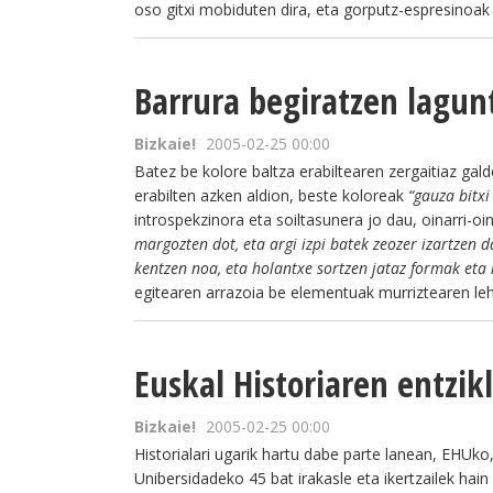
oso gitxi mobiduten dira, eta gorputz-espresinoak 
Barrura begiratzen lagun
Bizkaie!
2005-02-25 00:00
Batez be kolore baltza erabiltearen zergaitiaz gal
erabilten azken aldion, beste koloreak
“gauza bitxi
introspekzinora eta soiltasunera jo dau, oinarri-o
margozten dot, eta argi izpi batek zeozer izartzen 
kentzen noa, eta holantxe sortzen jataz formak eta 
egitearen arrazoia be elementuak murriztearen lehe
Euskal Historiaren entzik
Bizkaie!
2005-02-25 00:00
Historialari ugarik hartu dabe parte lanean, EHU
Unibersidadeko 45 bat irakasle eta ikertzailek ha