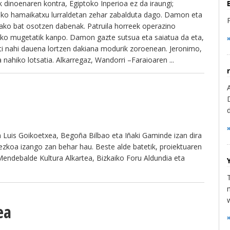
k dinoenaren kontra, Egiptoko Inperioa ez da iraungi;
soko hamaikatxu lurraldetan zehar zabalduta dago. Damon eta
etako bat osotzen dabenak. Patruila horreek operazino
oko mugetatik kanpo. Damon gazte sutsua eta saiatua da eta,
beti nahi dauena lortzen dakiana modurik zoroenean. Jeronimo,
nahiko lotsatia. Alkarregaz, Wandorri –Faraioaren ...
an Luis Goikoetxea, Begoña Bilbao eta Iñaki Gaminde izan dira
inezkoa izango zan behar hau. Beste alde batetik, proiektuaren
Mendebalde Kultura Alkartea, Bizkaiko Foru Aldundia eta
ea