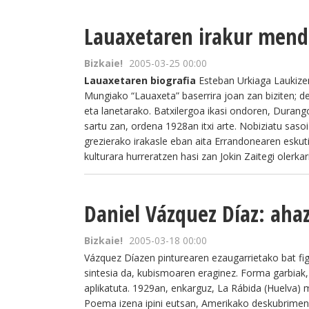
Lauaxetaren irakur men
Bizkaie!
2005-03-25 00:00
Lauaxetaren biografia
Esteban Urkiaga Laukizen
Mungiako “Lauaxeta” baserrira joan zan biziten; d
eta lanetarako. Batxilergoa ikasi ondoren, Duran
sartu zan, ordena 1928an itxi arte. Nobiziatu sasoi
grezierako irakasle eban aita Errandonearen eskuti
kulturara hurreratzen hasi zan Jokin Zaitegi olerkari
Daniel Vázquez Díaz: aha
Bizkaie!
2005-03-18 00:00
Vázquez Díazen pinturearen ezaugarrietako bat f
sintesia da, kubismoaren eraginez. Forma garbiak, 
aplikatuta. 1929an, enkarguz, La Rábida (Huelva)
Poema izena ipini eutsan, Amerikako deskubrimen