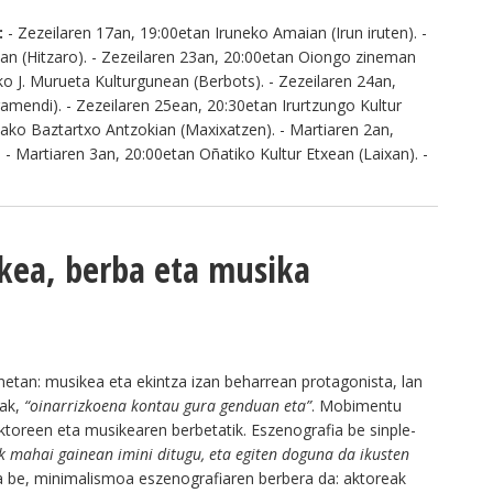
:
- Zezeilaren 17an, 19:00etan Iruneko Amaian (Irun iruten). -
ian (Hitzaro). - Zezeilaren 23an, 20:00etan Oiongo zineman
oko J. Murueta Kulturgunean (Berbots). - Zezeilaren 24an,
mendi). - Zezeilaren 25ean, 20:30etan Irurtzungo Kultur
iako Baztartxo Antzokian (Maxixatzen). - Martiaren 2an,
 - Martiaren 3an, 20:00etan Oñatiko Kultur Etxean (Laixan). -
kea, berba eta musika
netan: musikea eta ekintza izan beharrean protagonista, lan
iak,
“oinarrizkoena kontau gura genduan eta”
. Mobimentu
 aktoreen eta musikearen berbetatik. Eszenografia be sinple-
rtak mahai gainean imini ditugu, eta egiten doguna da ikusten
a be, minimalismoa eszenografiaren berbera da: aktoreak