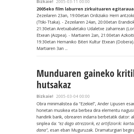
Bizkaie!
2005-03-11 00:00
2005eko film laburren zirkuituaren egitaraua
Zezeilaren 23an, 19:00etan Ordiziako Herri antzok
(Ttiki-Ttaka). - Zezeilaren 24an, 20:00etan Erandi
21:30etan Aretxabaletako Udaletxe zaharrean (Lora
Etxean (Aizpea). - Martiaren 2an, 21:00etan Azkoit
19:30etan Hernaniko Biteri Kultur Etxean (Dobera).
Martiaren 3an ...
Munduaren gaineko kriti
hutsakaz
Bizkaie!
2005-03-04 00:00
Obra minimalistea da “Ezekiel”, Ander Lipusen esa
honetan musikea eta berbea dira elementu nagus
handirik barik, obrearen indarra berbetatik dator:
sinplea da:
“ez dago atrezzorik, ez artifiziorik: ka
dana”
, esan eban Muguruzak. Dramaturgiari begir