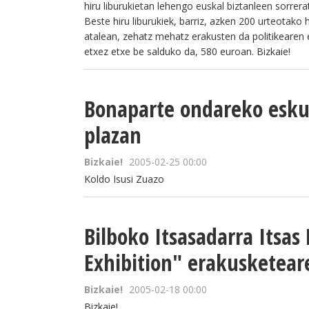
hiru liburukietan lehengo euskal biztanleen sorrerat
Beste hiru liburukiek, barriz, azken 200 urteotako 
atalean, zehatz mehatz erakusten da politikearen 
etxez etxe be salduko da, 580 euroan. Bizkaie!
Bonaparte ondareko eskui
plazan
Bizkaie!
2005-02-25 00:00
Koldo Isusi Zuazo
Bilboko Itsasadarra Itsas
Exhibition" erakusketear
Bizkaie!
2005-02-18 00:00
Bizkaie!