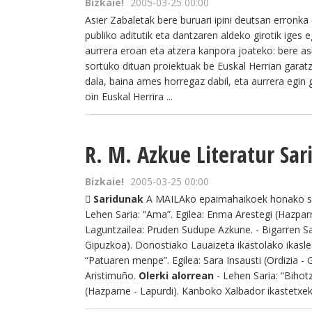
Bizkaie!
2005-03-25 00:00
Asier Zabaletak bere buruari ipini deutsan erronka e
publiko aditutik eta dantzaren aldeko girotik iges 
aurrera eroan eta atzera kanpora joateko: bere as
sortuko dituan proiektuak be Euskal Herrian garat
dala, baina ames horregaz dabil, eta aurrera egin
oin Euskal Herrira ...
R. M. Azkue Literatur Sar
Bizkaie!
2005-03-25 00:00
 Saridunak
A MAILAko epaimahaikoek honako sa
Lehen Saria: “Ama”. Egilea: Enma Arestegi (Hazpar
Laguntzailea: Pruden Sudupe Azkune. - Bigarren Sa
Gipuzkoa). Donostiako Lauaizeta ikastolako ikaslea
“Patuaren menpe”. Egilea: Sara Insausti (Ordizia -
Aristimuño.
Olerki alorrean
- Lehen Saria: “Bihot
(Hazparne - Lapurdi). Kanboko Xalbador ikastetxeko