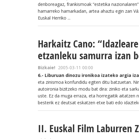
denboreagaz, frankismoak “estetika nazionalaren” ad
hamarreko hamarkadan, artea ahaztu egin zan Váz
Euskal Herriko ...
Harkaitz Cano: “Idazleare
etzanleku samurra izan 
Bizkaie!
2005-03-11 00:00
6.- Liburuan dinozu ironikoa izateko argia iza
eta zinismoa konfundidu egiten ditu batzuetan. Nire
autoironia bizitzeko modu bat dira: ziniko eta sark
uste. Ez da muga erraza, eta horregaitik aitatzen n
besterik ez deutsat eskatzen etxe bati edo idazteko
II. Euskal Film Laburren 