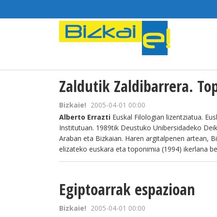
Zaldutik Zaldibarrera. T
Bizkaie!
2005-04-01 00:00
Alberto Errazti
Euskal Filologian lizentziatua. Eu
Institutuan. 1989tik Deustuko Unibersidadeko Deike
Araban eta Bizkaian. Haren argitalpenen artean, Bi
elizateko euskara eta toponimia (1994) ikerlana be
Egiptoarrak espazioan
Bizkaie!
2005-04-01 00:00