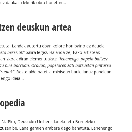
ez dauka ia lekurik obra honetan ...
tzen deuskun artea
detuta, Landak autortu eban kolore hori baino ez dauela
 eta bereziak”
balira legez. Halanda ze, Eako artisteak
inarrizkoak diran elementuakaz:
“lehenengo, papela baltzez
dau nire barruan. Orduan, papelaren zati batzuetan pinturea
irudiak”
. Beste alde batetik, mihisean barik, lanak papelean
ngo ideia ...
lopedia
ko, NUPko, Deustuko Unibersidadeko eta Bordeleko
in zuzen be. Lana garaien arabera dago banatuta. Lehenengo