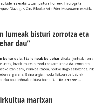
ibide lez erabili zituan pintura horreek. Hirurogeita
quez Díazegaz. Oin, Bilboko Arte Eder Museoaren eskutik,
n lumeak bisturi zorrotza eta
behar dau”
n behar dala. Eta leihoak be behar dirala.
Jenteak ironia
 ustez, bizirik irauteko modu bakarra ironia da. Ironia eta
astiko izan barik, ironikoa izatea, hortxe dago salbazinoa, nik
eban argiarena. Baina argia, modu fisikoan be bai: nik
 leku bati, leihoak eukitea baino.
7.- “Belarraren ...
Zirkuitua martxan