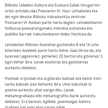
Bilboko Udaleko Kultura eta Euskara Sailak hirugarren
BEREZIAK
urtez antolatu dau Poesiaren III. Haur Lehiaketea eta
dei egin deutse Bilboko irakaskuntza zentroei
ARGAZKIAK
Poesiaren VI. Astean parte hartu dagien. Lehiaketearen
helburua poesiarenganako interesa sustatzea eta
publiko barriak irakurketearen bidez hezitzea da.
Lehiaketan Bilboko ikastetxe guztietako 8 eta 16 urte
... AUKERA GEHIAGO
bitarteko ikasleek parte hartu leikie. Gaia librea da, eta
luzereari jagokonez, gehienez 20 bertso eta gitxienez 5
egin behar dira. Lanak euskeraz eta gaztelaniaz
aurkeztu daitekez.
Poemak orijinalak eta argitaratu bakoak eta beste inon
saritu bakoak izan beharko dira. Ume bakotxak bi
poema aurkeztu ahal izango ditu. Lanak
mekanografiauta edo mekanografitu barik aurkeztu
daitekez. Era berean, egileek, poemeagaz batera
irudiren bat egin ahal izango dabe.