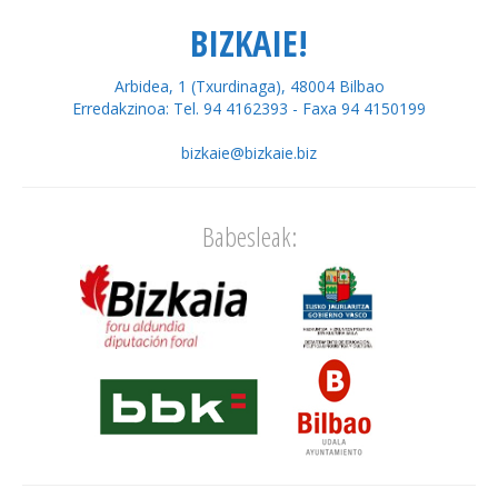
BIZKAIE!
Arbidea, 1 (Txurdinaga), 48004 Bilbao
Erredakzinoa: Tel. 94 4162393 - Faxa 94 4150199
bizkaie@bizkaie.biz
Babesleak: