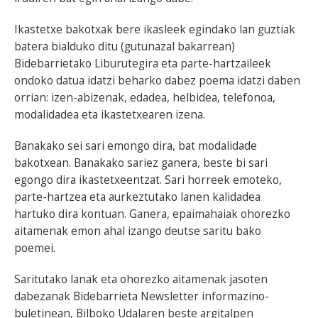
Ikastetxe bakotxak bere ikasleek egindako lan guztiak
batera bialduko ditu (gutunazal bakarrean)
Bidebarrietako Liburutegira eta parte-hartzaileek
ondoko datua idatzi beharko dabez poema idatzi daben
orrian: izen-abizenak, edadea, helbidea, telefonoa,
modalidadea eta ikastetxearen izena.
Banakako sei sari emongo dira, bat modalidade
bakotxean. Banakako sariez ganera, beste bi sari
egongo dira ikastetxeentzat. Sari horreek emoteko,
parte-hartzea eta aurkeztutako lanen kalidadea
hartuko dira kontuan. Ganera, epaimahaiak ohorezko
aitamenak emon ahal izango deutse saritu bako
poemei.
Saritutako lanak eta ohorezko aitamenak jasoten
dabezanak Bidebarrieta Newsletter informazino-
buletinean, Bilboko Udalaren beste argitalpen