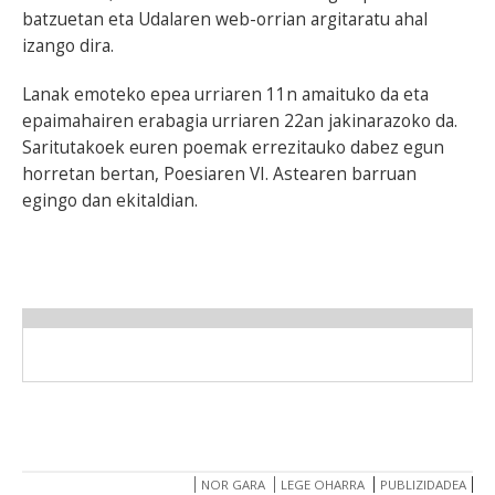
batzuetan eta Udalaren web-orrian argitaratu ahal
izango dira.
Lanak emoteko epea urriaren 11n amaituko da eta
epaimahairen erabagia urriaren 22an jakinarazoko da.
Saritutakoek euren poemak errezitauko dabez egun
horretan bertan, Poesiaren VI. Astearen barruan
egingo dan ekitaldian.
NOR GARA
LEGE OHARRA
PUBLIZIDADEA