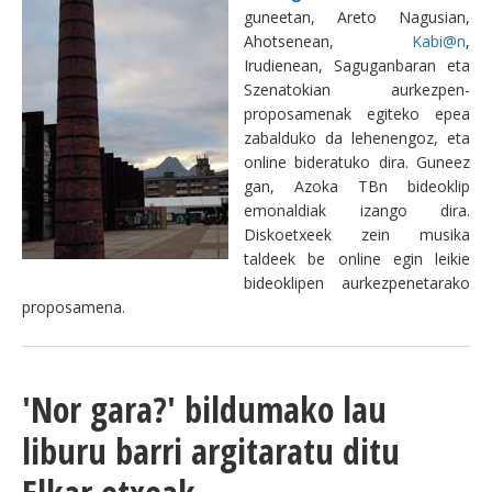
guneetan, Areto Nagusian,
Ahotsenean,
Kabi@n
,
Irudienean, Saguganbaran eta
Szenatokian aurkezpen-
proposamenak egiteko epea
zabalduko da lehenengoz, eta
online bideratuko dira. Guneez
gan, Azoka TBn bideoklip
emonaldiak izango dira.
Diskoetxeek zein musika
taldeek be online egin leikie
bideoklipen aurkezpenetarako
proposamena.
'Nor gara?' bildumako lau
liburu barri argitaratu ditu