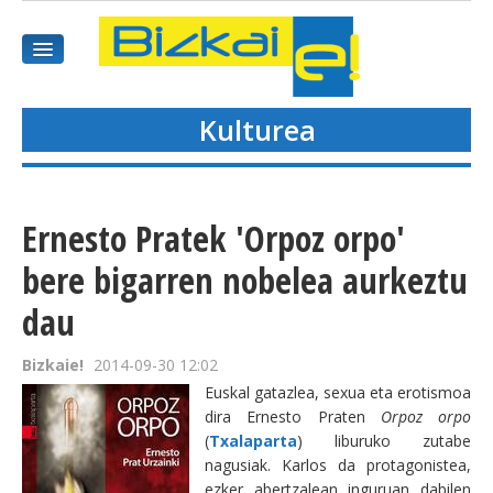
Kulturea
HASIEREA
HARPIDETU
Ernesto Pratek 'Orpoz orpo'
GAIAK
bere bigarren nobelea aurkeztu
dau
AGENDEA
Bizkaie!
2014-09-30 12:02
KOMUNITATEA
Euskal gatazlea, sexua eta erotismoa
dira Ernesto Praten
Orpoz orpo
ALBISTE GUZTIAK
(
Txalaparta
) liburuko zutabe
nagusiak. Karlos da protagonistea,
BIDEOAK
ezker abertzalean inguruan dabilen