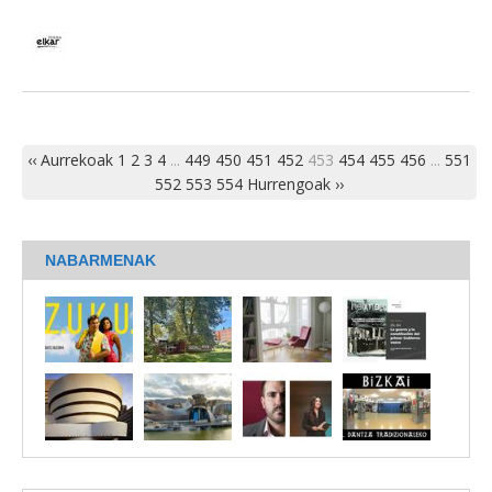
‹‹ Aurrekoak
1
2
3
4
...
449
450
451
452
453
454
455
456
...
551
552
553
554
Hurrengoak ››
NABARMENAK