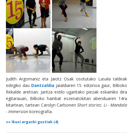
Judith Argomaniz eta Jaiotz Osak osotutako Lasala taldeak
edegiko dau
Dantzaldia
jaialdiaren 15. edizinoa gaur, Bilboko
Rekalde aretoan. Jantza estilo ugaritako piezak eskainiko dira
egitarauan, Bilboko hainbat eszenatokitan abenduaren 14ra
bitartean, tartean Carolyn Carlsonen
Short stories: Li - Mandala
- Immersion
koreografia.
»»
Ikusi argazki guztiak (4)