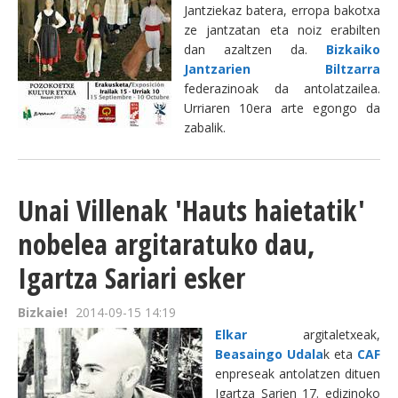
Jantziekaz batera, erropa bakotxa
ze jantzatan eta noiz erabilten
dan azaltzen da.
Bizkaiko
Jantzarien Biltzarra
federazinoak da antolatzailea.
Urriaren 10era arte egongo da
zabalik.
Unai Villenak 'Hauts haietatik'
nobelea argitaratuko dau,
Igartza Sariari esker
Bizkaie!
2014-09-15 14:19
Elkar
argitaletxeak,
Beasaingo Udala
k eta
CAF
enpreseak antolatzen dituen
Igartza Sarien 17. edizinoko