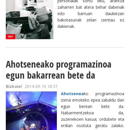
personaiak sortu ditu, arantza
zaharren bat atera behar dabenak
edo barruan daukiezan
bakotasunak zelan izentau ez
dakienak.
Ahotseneako programazinoa
egun bakarrean bete da
Bizkaie!
2014-09-16 18:37
Ahotsenea
ko programazinoa
izena emoteko epea zabaldu dan
egun berean bete da.
Nabarmentzekoa da,
zuzenekoen kasua; ordubete eta
erdian osotuta geratu zalako.