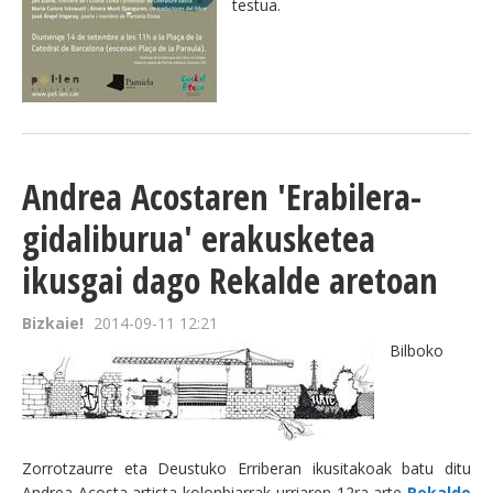
testua.
Andrea Acostaren 'Erabilera-
gidaliburua' erakusketea
ikusgai dago Rekalde aretoan
Bizkaie!
2014-09-11 12:21
Bilboko
Zorrotzaurre eta Deustuko Erriberan ikusitakoak batu ditu
Andrea Acosta artista kolonbiarrak urriaren 12ra arte
Rekalde