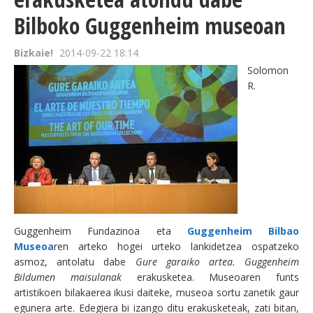
Bilboko Guggenheim museoan
Bizkaie!
2014-09-22 18:14
Solomon
R.
Guggenheim Fundazinoa eta
Guggenheim Bilbao
Museoa
ren arteko hogei urteko lankidetzea ospatzeko
asmoz, antolatu dabe
Gure garaiko artea. Guggenheim
Bildumen maisulanak
erakusketea. Museoaren funts
artistikoen bilakaerea ikusi daiteke, museoa sortu zanetik gaur
egunera arte. Edegiera bi izango ditu erakusketeak, zati bitan,