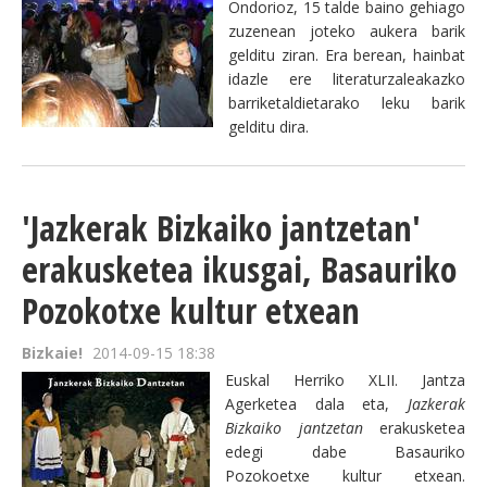
Ondorioz, 15 talde baino gehiago
zuzenean joteko aukera barik
gelditu ziran. Era berean, hainbat
idazle ere literaturzaleakazko
barriketaldietarako leku barik
gelditu dira.
'Jazkerak Bizkaiko jantzetan'
erakusketea ikusgai, Basauriko
Pozokotxe kultur etxean
Bizkaie!
2014-09-15 18:38
Euskal Herriko XLII. Jantza
Agerketea dala eta,
Jazkerak
Bizkaiko jantzetan
erakusketea
edegi dabe Basauriko
Pozokoetxe kultur etxean.