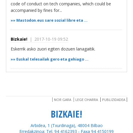
code of conduct on tech companies, which could be
accompanied by fines for...
»»
Mastodon.eus sare sozial libre eta ...
Bizkaie!
| 2017-10-19 09:52
Eskerrik asko zuori egiten dozuen lanagaitik.
»»
Euskal telesailak gero eta gehiago ...
BILBAO SERIESLAND
| 2017-10-18 18:58
Eskerrik asko!
»»
Euskal telesailak gero eta gehiago ...
NOR GARA
LEGE OHARRA
PUBLIZIDADEA
BIZKAIE!
Bizkaie!
| 2017-09-05 11:55
Arbidea, 1 (Txurdinaga), 48004 Bilbao
Eskerrik asko Xanti Ledesma zuzenketeagitik. Dagoeneko
Erredakzinoa: Tel. 94 4162393 - Faxa 94 4150199