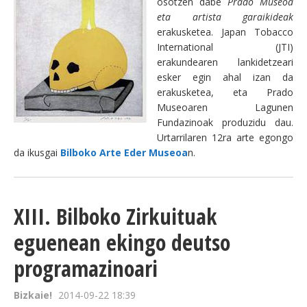
osotzen dabe
Prado
Museoa
eta artista garaikideak
erakusketea. Japan Tobacco
International (JTI)
erakundearen lankidetzeari
esker egin ahal izan da
erakusketea, eta Prado
Museoaren Lagunen
Fundazinoak produzidu dau.
Urtarrilaren 12ra arte egongo
da ikusgai
Bilboko Arte Eder Museoa
n.
XIII. Bilboko Zirkuituak
eguenean ekingo deutso
programazinoari
Bizkaie!
2014-09-22 18:39