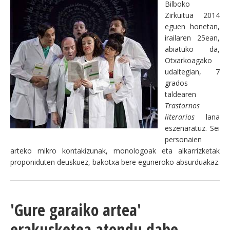
Bilboko
Zirkuitua 2014
eguen honetan,
irailaren 25ean,
abiatuko da,
Otxarkoagako
udaltegian, 7
grados
taldearen
Trastornos
literarios
lana
eszenaratuz. Sei
personaien
arteko mikro kontakizunak, monologoak eta alkarrizketak
proponiduten deuskuez, bakotxa bere eguneroko absurduakaz.
'Gure garaiko artea'
erakusketea atondu dabe