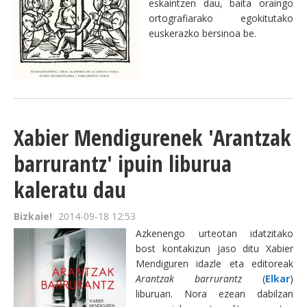
eskaintzen dau, baita oraingo
ortografiarako egokitutako
euskerazko bersinoa be.
Xabier Mendigurenek 'Arantzak
barrurantz' ipuin liburua
kaleratu dau
Bizkaie!
2014-09-18 12:53
Azkenengo urteotan idatzitako
bost kontakizun jaso ditu Xabier
Mendiguren idazle eta editoreak
Arantzak barrurantz
(
Elkar
)
liburuan. Nora ezean dabilzan