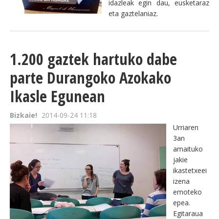
idazleak egin dau, eusketaraz
eta gaztelaniaz.
1.200 gaztek hartuko dabe
parte Durangoko Azokako
Ikasle Egunean
Bizkaie!
2014-09-24 11:18
Urriaren
3an
amaituko
jakie
ikastetxeei
izena
emoteko
epea.
Egitaraua