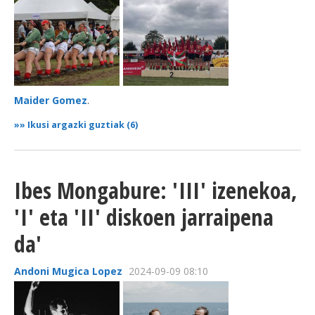
Maider Gomez
.
»»
Ikusi argazki guztiak (6)
Ibes Mongabure: 'III' izenekoa,
'I' eta 'II' diskoen jarraipena
da'
Andoni Mugica Lopez
2024-09-09 08:10