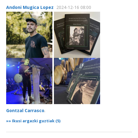
Andoni Mugica Lopez
2024-12-16 08:00
Gontzal Carrasco
.
»»
Ikusi argazki guztiak (5)