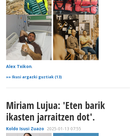
BEREZIAK
ARGAZKIAK
... AUKERA GEHIAGO
Alex Txikon
.
»»
Ikusi argazki guztiak (13)
Miriam Lujua: 'Eten barik
ikasten jarraitzen dot'.
Koldo Isusi Zuazo
2025-01-13 07:55