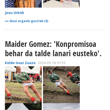
Josu Urkidi
.
»»
Ikusi argazki guztiak (5)
Maider Gomez: 'Konpromisoa
behar da talde lanari eusteko'.
Koldo Isusi Zuazo
2024-09-16 07:55