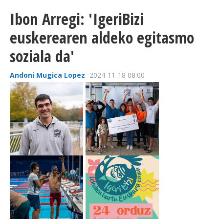
Ibon Arregi: 'IgeriBizi
euskerearen aldeko egitasmo
soziala da'
Andoni Mugica Lopez
2024-11-18 08:00