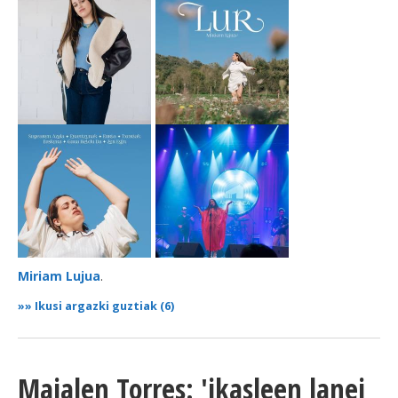
Miriam Lujua
.
»»
Ikusi argazki guztiak (6)
Maialen Torres: 'ikasleen lanei