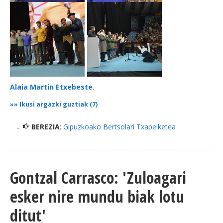
Alaia Martin Etxebeste
.
»»
Ikusi argazki guztiak (7)
BEREZIA
:
Gipuzkoako Bertsolari Txapelketea
Gontzal Carrasco: 'Zuloagari
esker nire mundu biak lotu
ditut'