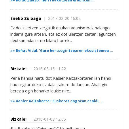
»»
Koldo Zuazo: ‘Herri bakotxean erabilten ...
Eneko Zuloaga
| 2017-02-20 16:02
Ez dot ulertzen zergaitik daukan adanismoak halango
indarra gure artean, eta ez dot ulertzen zertan laguntzen
deutsan adanismo bilatu horrek...
»»
Beñat Vidal: 'Gure bertsogintzearen ekosistemea ...
Bizkaie!
| 2016-03-15 11:22
Pena handia hartu dot Kabier Kaltzakortaren lan handi
hau argitaratuko ez dala irakurri dodanean. Ahalegin
berezia egin beharko leukie nire...
»»
Xabier Kalzakorta: 'Euskeraz dagozan esaldi ...
Bizkaie!
| 2016-01-08 12:05
Eta Beinke-ra \"bien qué\"-tik heltzen da.