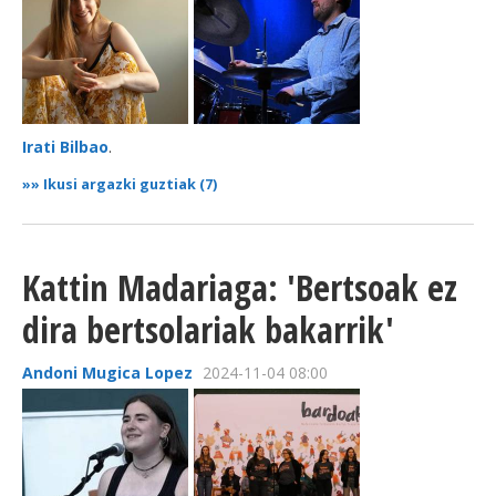
Irati Bilbao
.
»»
Ikusi argazki guztiak (7)
Kattin Madariaga: 'Bertsoak ez
dira bertsolariak bakarrik'
Andoni Mugica Lopez
2024-11-04 08:00