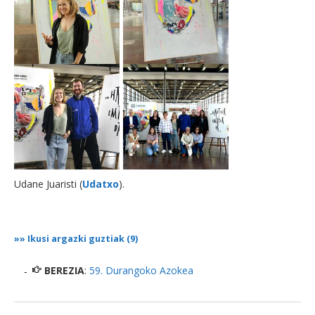
Udane Juaristi
(
Udatxo
).
»»
Ikusi argazki guztiak (9)
BEREZIA
:
59. Durangoko Azokea