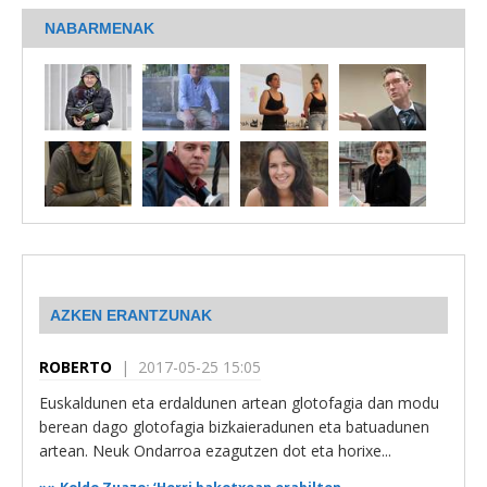
NABARMENAK
AZKEN ERANTZUNAK
ROBERTO
| 2017-05-25 15:05
Euskaldunen eta erdaldunen artean glotofagia dan modu
berean dago glotofagia bizkaieradunen eta batuadunen
artean. Neuk Ondarroa ezagutzen dot eta horixe...