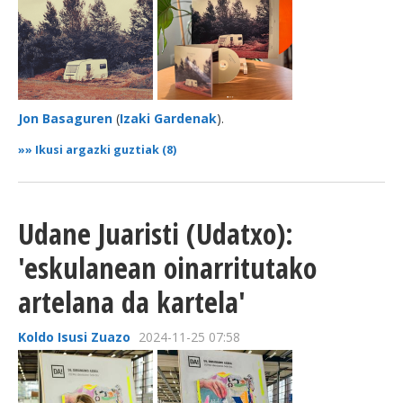
Jon Basaguren
(
Izaki Gardenak
).
»»
Ikusi argazki guztiak (8)
Udane Juaristi (Udatxo):
'eskulanean oinarritutako
artelana da kartela'
Koldo Isusi Zuazo
2024-11-25 07:58