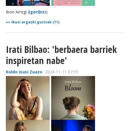
Ibon Arregi (
Igeribizi
).
»»
Ikusi argazki guztiak (11)
Irati Bilbao: 'berbaera barriek
inspiretan nabe'
Koldo Isusi Zuazo
2024-11-11 07:55