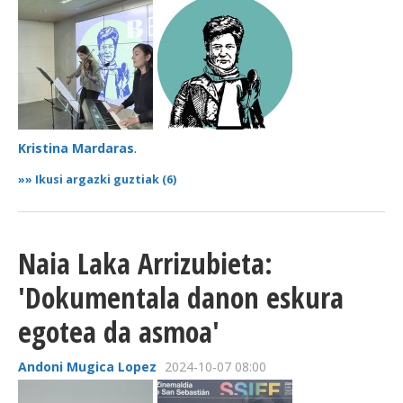
Kristina Mardaras
.
»»
Ikusi argazki guztiak (6)
Naia Laka Arrizubieta:
'Dokumentala danon eskura
egotea da asmoa'
Andoni Mugica Lopez
2024-10-07 08:00