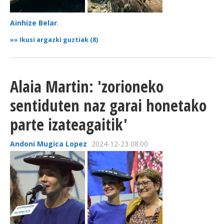
Ainhize Belar
.
»»
Ikusi argazki guztiak (8)
Alaia Martin: 'zorioneko
sentiduten naz garai honetako
parte izateagaitik'
Andoni Mugica Lopez
2024-12-23 08:00