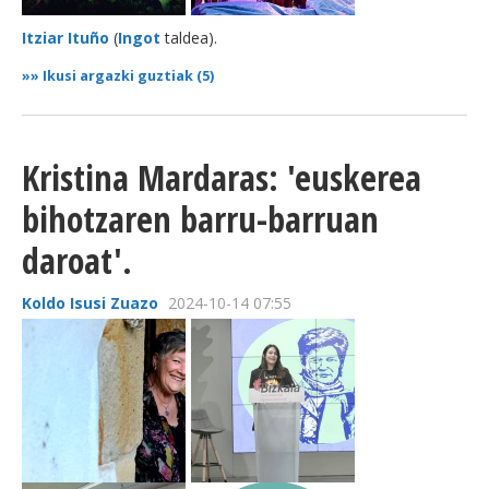
Itziar Ituño
(
Ingot
taldea).
»»
Ikusi argazki guztiak (5)
Kristina Mardaras: 'euskerea
bihotzaren barru-barruan
daroat'.
Koldo Isusi Zuazo
2024-10-14 07:55