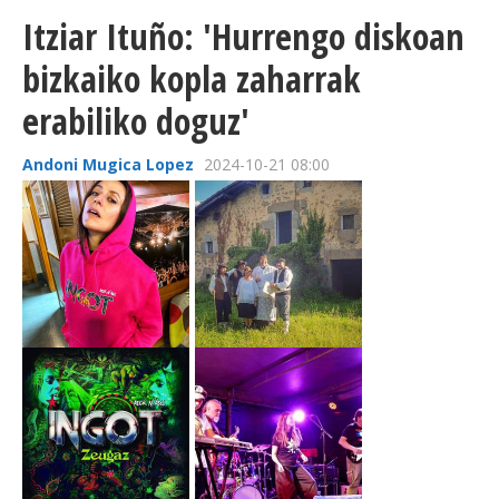
Itziar Ituño: 'Hurrengo diskoan
bizkaiko kopla zaharrak
erabiliko doguz'
Andoni Mugica Lopez
2024-10-21 08:00