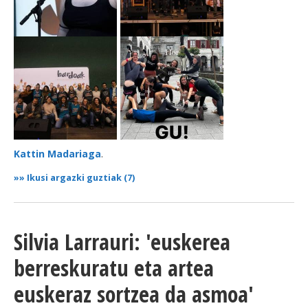
Kattin Madariaga
.
»»
Ikusi argazki guztiak (7)
Silvia Larrauri: 'euskerea
berreskuratu eta artea
euskeraz sortzea da asmoa'