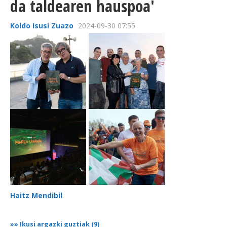
da taldearen hauspoa'
Koldo Isusi Zuazo
2024-09-30 07:55
Haitz Mendibil
.
»»
Ikusi argazki guztiak (9)