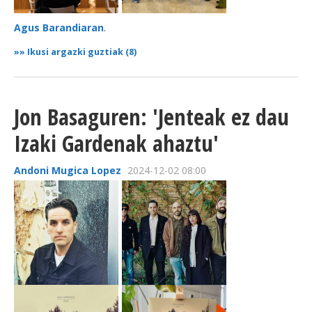
Agus Barandiaran
.
»»
Ikusi argazki guztiak (8)
Jon Basaguren: 'Jenteak ez dau
Izaki Gardenak ahaztu'
Andoni Mugica Lopez
2024-12-02 08:00