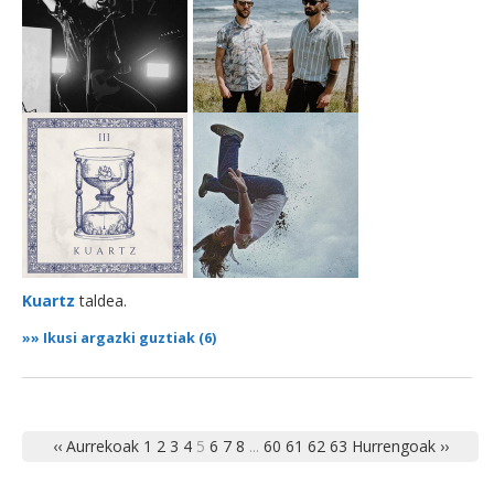
Kuartz
taldea.
»»
Ikusi argazki guztiak (6)
‹‹ Aurrekoak
1
2
3
4
5
6
7
8
...
60
61
62
63
Hurrengoak ››