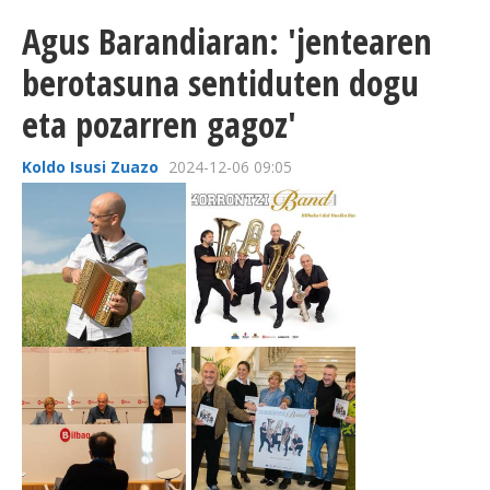
Agus Barandiaran: 'jentearen
berotasuna sentiduten dogu
eta pozarren gagoz'
Koldo Isusi Zuazo
2024-12-06 09:05