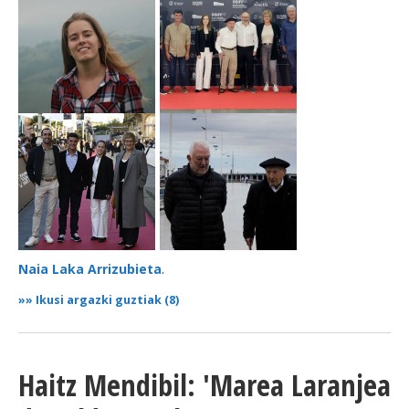
Naia Laka Arrizubieta
.
»»
Ikusi argazki guztiak (8)
Haitz Mendibil: 'Marea Laranjea