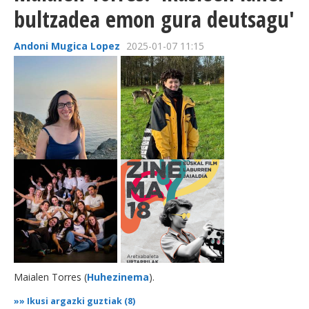
bultzadea emon gura deutsagu'
Andoni Mugica Lopez
2025-01-07 11:15
Maialen Torres (
Huhezinema
).
»»
Ikusi argazki guztiak (8)