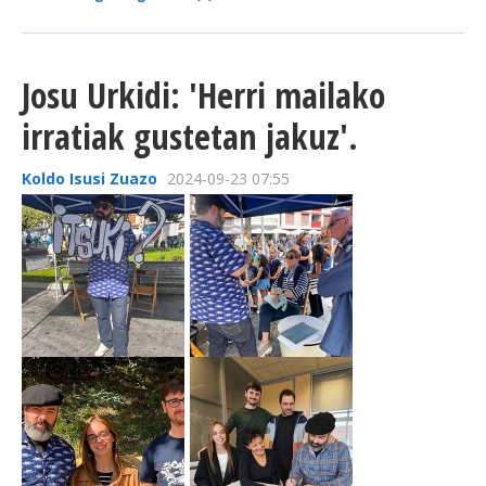
Josu Urkidi: 'Herri mailako
irratiak gustetan jakuz'.
Koldo Isusi Zuazo
2024-09-23 07:55