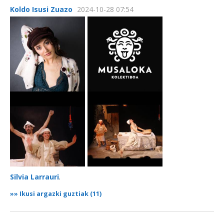
Koldo Isusi Zuazo
2024-10-28 07:54
Silvia Larrauri
.
»»
Ikusi argazki guztiak (11)