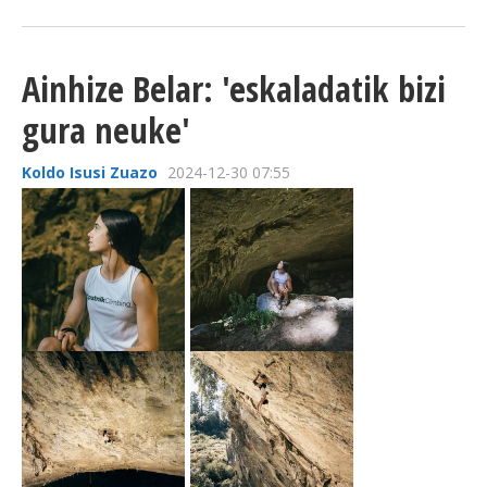
Ainhize Belar: 'eskaladatik bizi
gura neuke'
Koldo Isusi Zuazo
2024-12-30 07:55