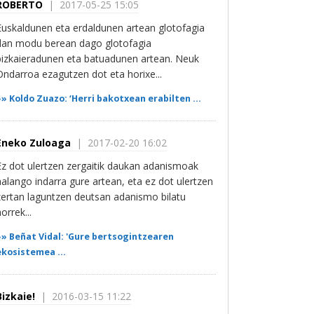
ROBERTO
| 2017-05-25 15:05
Euskaldunen eta erdaldunen artean glotofagia
dan modu berean dago glotofagia
bizkaieradunen eta batuadunen artean. Neuk
Ondarroa ezagutzen dot eta horixe...
»»
Koldo Zuazo: ‘Herri bakotxean erabilten ...
Eneko Zuloaga
| 2017-02-20 16:02
Ez dot ulertzen zergaitik daukan adanismoak
halango indarra gure artean, eta ez dot ulertzen
zertan laguntzen deutsan adanismo bilatu
orrek...
»»
Beñat Vidal: 'Gure bertsogintzearen
ekosistemea ...
Bizkaie!
| 2016-03-15 11:22