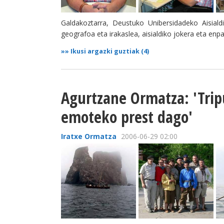
Galdakoztarra, Deustuko Unibersidadeko Aisialdik
geografoa eta irakaslea, aisialdiko jokera eta enp
»»
Ikusi argazki guztiak (4)
Agurtzane Ormatza: 'Trip
emoteko prest dago'
Iratxe Ormatza
2006-06-29 02:00