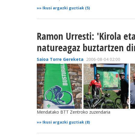
»»
Ikusi argazki guztiak (5)
Ramon Urresti: 'Kirola e
natureagaz buztartzen di
Saioa Torre Gereketa
2006-08-04 02:00
Mendatako BTT Zentroko zuzendaria
»»
Ikusi argazki guztiak (8)