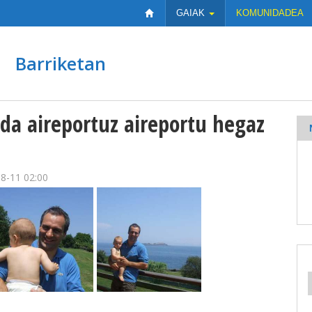
GAIAK
KOMUNIDADEA
Barriketan
z da aireportuz aireportu hegaz
8-11 02:00