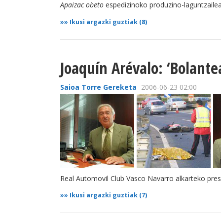
Apaizac obeto
espedizinoko produzino-laguntzaile
»»
Ikusi argazki guztiak (8)
Joaquín Arévalo: ‘Bolante
Saioa Torre Gereketa
2006-06-23 02:00
Real Automovil Club Vasco Navarro alkarteko pre
»»
Ikusi argazki guztiak (7)