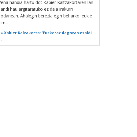
Pena handia hartu dot Kabier Kaltzakortaren lan
handi hau argitaratuko ez dala irakurri
dodanean. Ahalegin berezia egin beharko leukie
ire...
»»
Xabier Kalzakorta: 'Euskeraz dagozan esaldi
..
Bizkaie!
| 2016-01-08 12:05
Eta Beinke-ra \"bien qué\"-tik heltzen da.
»»
Jon Gomez Garai: 'Galdakaok eta ...
Bizkaie!
| 2015-11-16 17:40
lkarrizketa interesgarria, oso....
»»
Patxi Saez: 'Liderrak eta estrategiak ...