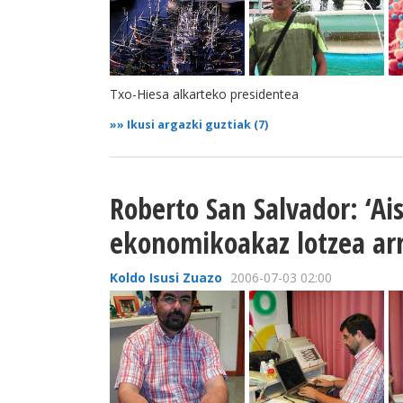
Txo-Hiesa alkarteko presidentea
»»
Ikusi argazki guztiak (7)
Roberto San Salvador: ‘Ais
ekonomikoakaz lotzea arr
Koldo Isusi Zuazo
2006-07-03 02:00