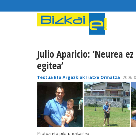
Julio Aparicio: ‘Neurea e
egitea’
Testua Eta Argazkiak Iratxe Ormatza
2006-0
Pilotua eta pilotu-irakaslea