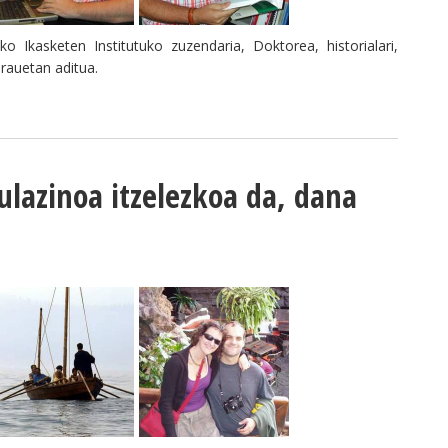
o Ikasketen Institutuko zuzendaria, Doktorea, historialari,
arauetan aditua.
ulazinoa itzelezkoa da, dana