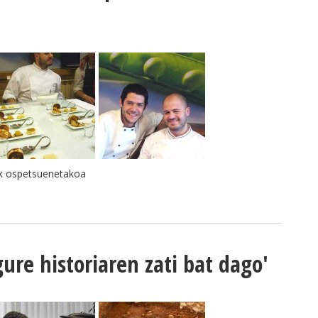
rik ospetsuenetakoa
ure historiaren zati bat dago'
d