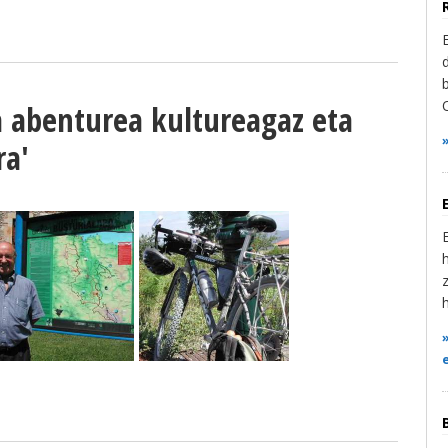
ta abenturea kultureagaz eta
ra'
h