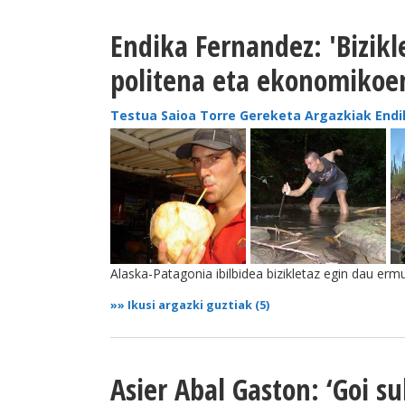
Endika Fernandez: 'Bizikl
politena eta ekonomikoe
Testua Saioa Torre Gereketa Argazkiak End
Alaska-Patagonia ibilbidea bizikletaz egin dau erm
»»
Ikusi argazki guztiak (5)
Asier Abal Gaston: ‘Goi s