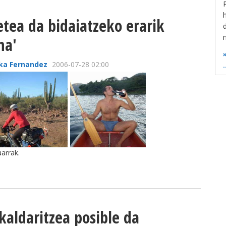
etea da bidaiatzeko erarik
n
na'
ika Fernandez
2006-07-28 02:00
.
uarrak.
A
ukaldaritzea posible da