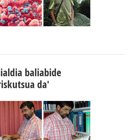
ialdia baliabide
iskutsua da'