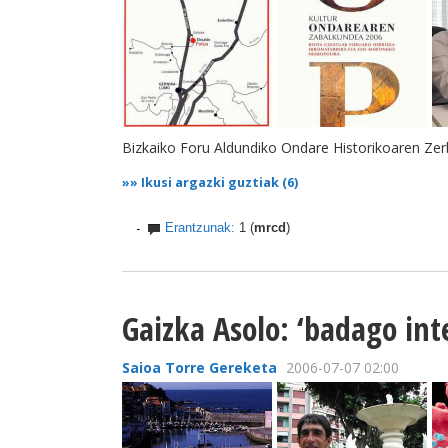
Bizkaiko Foru Aldundiko Ondare Historikoaren Zer
»»
Ikusi argazki guztiak (6)
Erantzunak:
1 (
mrcd
)
Gaizka Asolo: ‘badago int
Saioa Torre Gereketa
2006-07-07 02:00