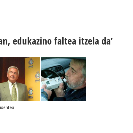
a
an, edukazino faltea itzela da’
sidentea