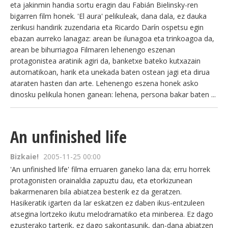
eta jakinmin handia sortu eragin dau Fabián Bielinsky-ren
bigarren film honek. 'El aura' pelikuleak, dana dala, ez dauka
zerikusi handirik zuzendaria eta Ricardo Darín ospetsu egin
ebazan aurreko lanagaz: arean be ilunagoa eta trinkoagoa da,
arean be bihurriagoa Filmaren lehenengo eszenan
protagonistea aratinik agiri da, banketxe bateko kutxazain
automatikoan, harik eta unekada baten ostean jagi eta dirua
ataraten hasten dan arte. Lehenengo eszena honek asko
dinosku pelikula honen ganean: lehena, persona bakar baten ...
An unfinished life
Bizkaie!
2005-11-25 00:00
'An unfinished life' filma erruaren ganeko lana da; erru horrek
protagonisten orainaldia zapuztu dau, eta etorkizunean
bakarmenaren bila abiatzea besterik ez da geratzen.
Hasikeratik igarten da lar eskatzen ez daben ikus-entzuleen
atsegina lortzeko ikutu melodramatiko eta minberea. Ez dago
ezusterako tarterik, ez dago sakontasunik, dan-dana abiatzen