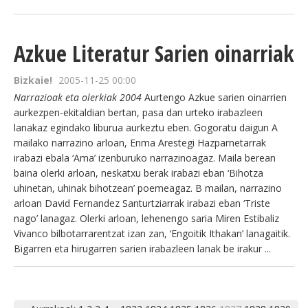
Azkue Literatur Sarien oinarriak
Bizkaie!
2005-11-25 00:00
Narrazioak eta olerkiak 2004
Aurtengo Azkue sarien oinarrien
aurkezpen-ekitaldian bertan, pasa dan urteko irabazleen
lanakaz egindako liburua aurkeztu eben. Gogoratu daigun A
mailako narrazino arloan, Enma Arestegi Hazparnetarrak
irabazi ebala ‘Ama’ izenburuko narrazinoagaz. Maila berean
baina olerki arloan, neskatxu berak irabazi eban ‘Bihotza
uhinetan, uhinak bihotzean’ poemeagaz. B mailan, narrazino
arloan David Fernandez Santurtziarrak irabazi eban ‘Triste
nago’ lanagaz. Olerki arloan, lehenengo saria Miren Estibaliz
Vivanco bilbotarrarentzat izan zan, ‘Engoitik Ithakan’ lanagaitik.
Bigarren eta hirugarren sarien irabazleen lanak be irakur ...