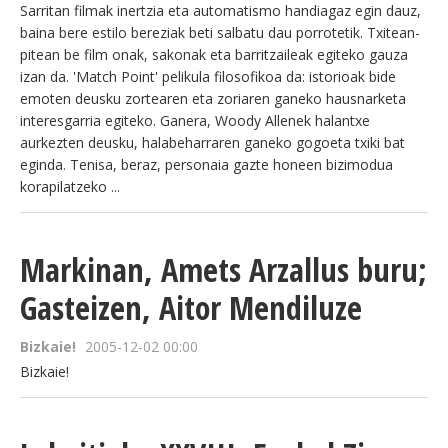
Sarritan filmak inertzia eta automatismo handiagaz egin dauz,
baina bere estilo bereziak beti salbatu dau porrotetik. Txitean-
pitean be film onak, sakonak eta barritzaileak egiteko gauza
izan da. 'Match Point' pelikula filosofikoa da: istorioak bide
emoten deusku zortearen eta zoriaren ganeko hausnarketa
interesgarria egiteko. Ganera, Woody Allenek halantxe
aurkezten deusku, halabeharraren ganeko gogoeta txiki bat
eginda. Tenisa, beraz, personaia gazte honeen bizimodua
korapilatzeko ...
Markinan, Amets Arzallus buru;
Gasteizen, Aitor Mendiluze
Bizkaie!
2005-12-02 00:00
Bizkaie!