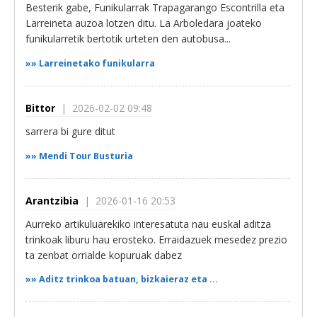
Besterik gabe, Funikularrak Trapagarango Escontrilla eta
Larreineta auzoa lotzen ditu. La Arboledara joateko
funikularretik bertotik urteten den autobusa...
»»
Larreinetako funikularra
Bittor
| 2026-02-02 09:48
sarrera bi gure ditut
»»
Mendi Tour Busturia
Arantzibia
| 2026-01-16 20:53
Aurreko artikuluarekiko interesatuta nau euskal aditza
trinkoak liburu hau erosteko. Erraidazuek mesedez prezio
ta zenbat orrialde kopuruak dabez
»»
Aditz trinkoa batuan, bizkaieraz eta ...