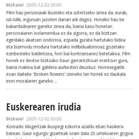
Bizkaie!
2005-12-02 00:00
Film hau personaiak ikusteko eta aztertzeko zinea da; eurak,
isil-isilik, inguruan jazoten danari adi dagoz. Honako hau be
bakardadearen ganeko zinea da, baina kasu honetan
personaiaren isolamendua ez da zigorra, ez da bizitzan
egindako akatsen ondorioa, ezpada gurata hartutako bidea
eta bizimodu modura hartutako indibidualismoaz gozetako
ezinbesteko baldintzea, hori bai kontraesanez betetakoa. Film
honek ez deutse bizitzako itaun garrantzitsuei erantzun gura,
baina makina bat galdera aurkezten deuskuz. Horrexegaitik
esan daiteke 'Broken flowers' izeneko lan honek ez daukala
inori moralaren ganeko ...
Euskerearen irudia
Bizkaie!
2005-12-02 00:00
Konrado Mugertzak ikuspegi ezkorra azaldu eban hasikera
batean. Gaur egungo gizarteak orain dala 25 urtekoaren gogoa