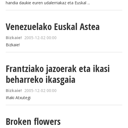
handia daukie euren udalerriakaz eta Euskal ...
Venezuelako Euskal Astea
Bizkaie!
2005-12-02 00:00
Bizkaie!
Frantziako jazoerak eta ikasi
beharreko ikasgaia
Bizkaie!
2005-12-02 00:00
Iñaki Atxutegi
Broken flowers