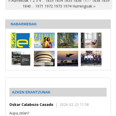
‹‹ Aurrekoak
1
2
3
4
...
1833
1834
1835
1836
1837
1838
1839
1840
...
1971
1972
1973
1974
Hurrengoak ››
NABARMENAK
AZKEN ERANTZUNAK
Oskar Calabozo Casado
| 2026-02-23 11:58
Aupa,zelan?