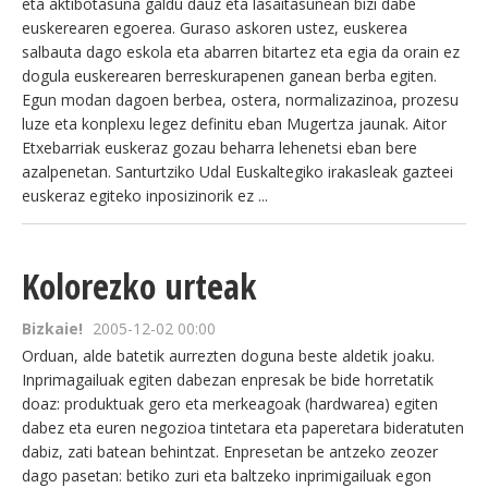
eta aktibotasuna galdu dauz eta lasaitasunean bizi dabe
euskerearen egoerea. Guraso askoren ustez, euskerea
salbauta dago eskola eta abarren bitartez eta egia da orain ez
dogula euskerearen berreskurapenen ganean berba egiten.
Egun modan dagoen berbea, ostera, normalizazinoa, prozesu
luze eta konplexu legez definitu eban Mugertza jaunak. Aitor
Etxebarriak euskeraz gozau beharra lehenetsi eban bere
azalpenetan. Santurtziko Udal Euskaltegiko irakasleak gazteei
euskeraz egiteko inposizinorik ez ...
Kolorezko urteak
Bizkaie!
2005-12-02 00:00
Orduan, alde batetik aurrezten doguna beste aldetik joaku.
Inprimagailuak egiten dabezan enpresak be bide horretatik
doaz: produktuak gero eta merkeagoak (hardwarea) egiten
dabez eta euren negozioa tintetara eta paperetara bideratuten
dabiz, zati batean behintzat. Enpresetan be antzeko zeozer
dago pasetan: betiko zuri eta baltzeko inprimigailuak egon