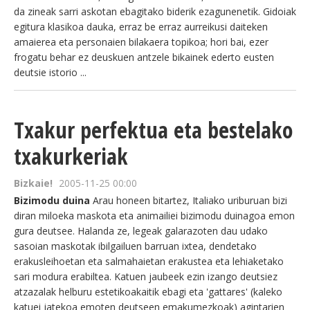
da zineak sarri askotan ebagitako biderik ezagunenetik. Gidoiak
egitura klasikoa dauka, erraz be erraz aurreikusi daiteken
amaierea eta personaien bilakaera topikoa; hori bai, ezer
frogatu behar ez deuskuen antzele bikainek ederto eusten
deutsie istorio ...
Txakur perfektua eta bestelako
txakurkeriak
Bizkaie!
2005-11-25 00:00
Bizimodu duina
Arau honeen bitartez, Italiako uriburuan bizi
diran miloeka maskota eta animailiei bizimodu duinagoa emon
gura deutsee. Halanda ze, legeak galarazoten dau udako
sasoian maskotak ibilgailuen barruan ixtea, dendetako
erakusleihoetan eta salmahaietan erakustea eta lehiaketako
sari modura erabiltea. Katuen jaubeek ezin izango deutsiez
atzazalak helburu estetikoakaitik ebagi eta 'gattares' (kaleko
katuei jatekoa emoten deutseen emakumezkoak) agintarien