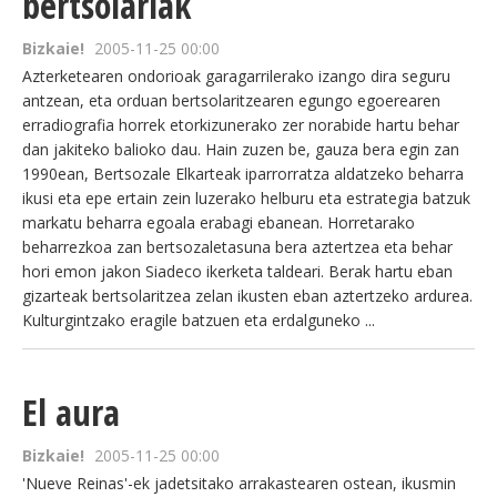
bertsolariak
Bizkaie!
2005-11-25 00:00
Azterketearen ondorioak garagarrilerako izango dira seguru
antzean, eta orduan bertsolaritzearen egungo egoerearen
erradiografia horrek etorkizunerako zer norabide hartu behar
dan jakiteko balioko dau. Hain zuzen be, gauza bera egin zan
1990ean, Bertsozale Elkarteak iparrorratza aldatzeko beharra
ikusi eta epe ertain zein luzerako helburu eta estrategia batzuk
markatu beharra egoala erabagi ebanean. Horretarako
beharrezkoa zan bertsozaletasuna bera aztertzea eta behar
hori emon jakon Siadeco ikerketa taldeari. Berak hartu eban
gizarteak bertsolaritzea zelan ikusten eban aztertzeko ardurea.
Kulturgintzako eragile batzuen eta erdalguneko ...
El aura
Bizkaie!
2005-11-25 00:00
'Nueve Reinas'-ek jadetsitako arrakastearen ostean, ikusmin