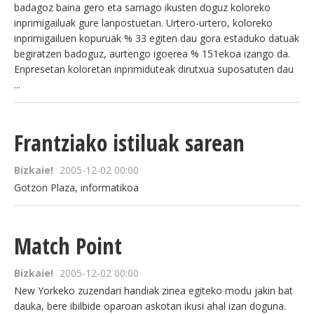
badagoz baina gero eta sarriago ikusten doguz koloreko
inprimigailuak gure lanpostuetan. Urtero-urtero, koloreko
inprimigailuen kopuruak % 33 egiten dau gora estaduko datuak
begiratzen badoguz, aurtengo igoerea % 151ekoa izango da.
Enpresetan koloretan inprimiduteak dirutxua suposatuten dau
...
Frantziako istiluak sarean
Bizkaie!
2005-12-02 00:00
Gotzon Plaza, informatikoa
Match Point
Bizkaie!
2005-12-02 00:00
New Yorkeko zuzendari handiak zinea egiteko modu jakin bat
dauka, bere ibilbide oparoan askotan ikusi ahal izan doguna.