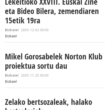
Lekeitioko XXVIII. Euskal Zine
eta Bideo Bilera, zemendiaren
15etik 19ra
Bizkaie!
2005-12-02 00:00
Bizkaie!
Mikel Gorosabelek Norton Klub
proiektua sortu dau
Bizkaie!
2005-11-25 00:00
Bizkaie!
Zelako bertsozaleak, halako