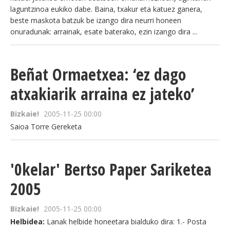
laguntzinoa eukiko dabe. Baina, txakur eta katuez ganera,
beste maskota batzuk be izango dira neurri honeen
onuradunak: arrainak, esate baterako, ezin izango dira ...
Beñat Ormaetxea: ‘ez dago
atxakiarik arraina ez jateko’
Bizkaie!
2005-11-25 00:00
Saioa Torre Gereketa
'0kelar' Bertso Paper Sariketea
2005
Bizkaie!
2005-11-25 00:00
Helbidea:
Lanak helbide honeetara bialduko dira: 1.- Posta