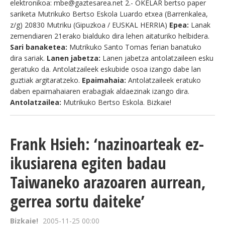
elektronikoa: mbe@gaztesarea.net 2.- OKELAR bertso paper
sariketa Mutrikuko Bertso Eskola Luardo etxea (Barrenkalea,
z/g) 20830 Mutriku (Gipuzkoa / EUSKAL HERRIA)
Epea:
Lanak
zemendiaren 21erako bialduko dira lehen aitaturiko helbidera.
Sari banaketea:
Mutrikuko Santo Tomas ferian banatuko
dira sariak.
Lanen jabetza:
Lanen jabetza antolatzaileen esku
geratuko da. Antolatzaileek eskubide osoa izango dabe lan
guztiak argitaratzeko.
Epaimahaia:
Antolatzaileek eratuko
daben epaimahaiaren erabagiak aldaezinak izango dira.
Antolatzailea:
Mutrikuko Bertso Eskola. Bizkaie!
Frank Hsieh: ‘nazinoarteak ez-
ikusiarena egiten badau
Taiwaneko arazoaren aurrean,
gerrea sortu daiteke’
Bizkaie!
2005-11-25 00:00