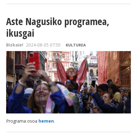
Aste Nagusiko programea,
ikusgai
Bizkaie!
2024-08-05 07:50
KULTUREA
Programa osoa
hemen
.