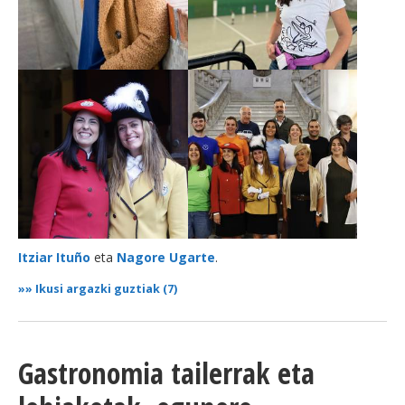
Itziar Ituño
eta
Nagore Ugarte
.
»»
Ikusi argazki guztiak (7)
Gastronomia tailerrak eta