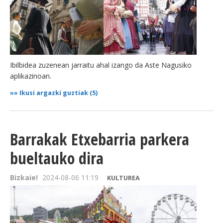
Ibilbidea zuzenean jarraitu ahal izango da Aste Nagusiko
aplikazinoan.
»»
Ikusi argazki guztiak (5)
Barrakak Etxebarria parkera
bueltauko dira
Bizkaie!
2024-08-06 11:19
KULTUREA