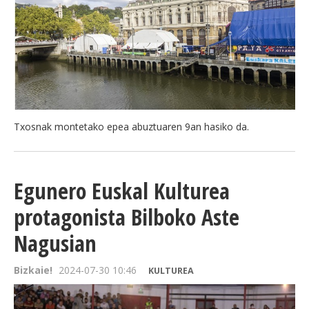
Txosnak montetako epea abuztuaren 9an hasiko da.
Egunero Euskal Kulturea
protagonista Bilboko Aste
Nagusian
Bizkaie!
2024-07-30 10:46
KULTUREA