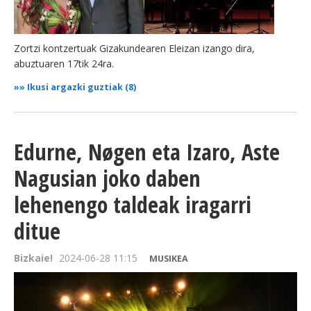
Zortzi kontzertuak Gizakundearen Eleizan izango dira,
abuztuaren 17tik 24ra.
»»
Ikusi argazki guztiak (8)
Edurne, Nøgen eta Izaro, Aste
Nagusian joko daben
lehenengo taldeak iragarri
ditue
Bizkaie!
2024-06-28 11:15
MUSIKEA