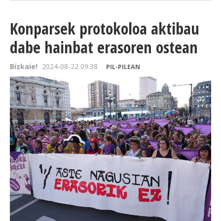
Konparsek protokoloa aktibau
dabe hainbat erasoren ostean
Bizkaie!
2024-08-22 09:38
PIL-PILEAN