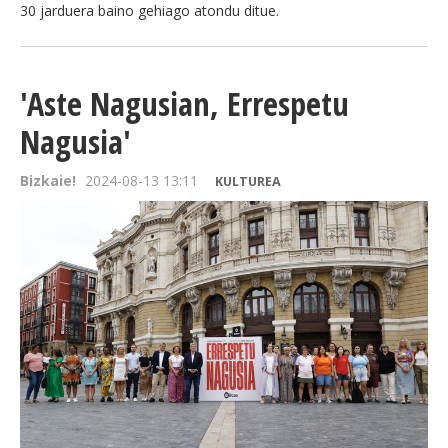
30 jarduera baino gehiago atondu ditue.
'Aste Nagusian, Errespetu
Nagusia'
Bizkaie!
2024-08-13 13:11
KULTUREA