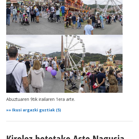
Abuztuaren 9tik irailaren 1era arte.
»»
Ikusi argazki guztiak (5)
Kirolez betetako Aste Nagusia