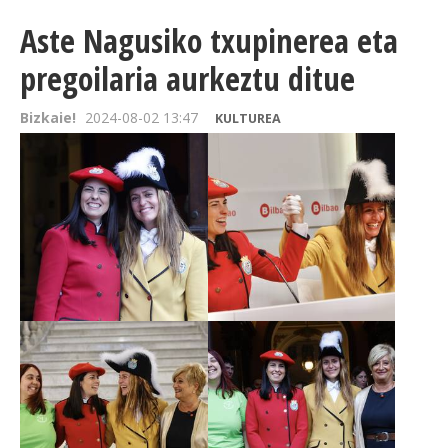
Aste Nagusiko txupinerea eta
pregoilaria aurkeztu ditue
Bizkaie!
2024-08-02 13:47
KULTUREA