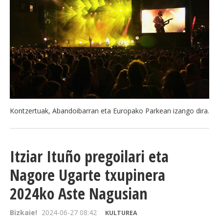
Kontzertuak, Abandoibarran eta Europako Parkean izango dira.
Itziar Ituño pregoilari eta
Nagore Ugarte txupinera
2024ko Aste Nagusian
Bizkaie!
2024-06-27 08:42
KULTUREA