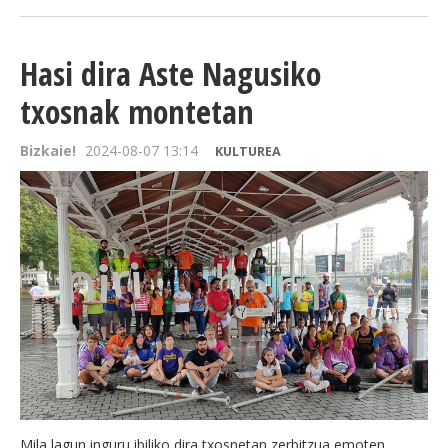
Hasi dira Aste Nagusiko
txosnak montetan
Bizkaie!
2024-08-07 13:14
KULTUREA
Mila lagun inguru ibiliko dira txosnetan zerbitzua emoten.