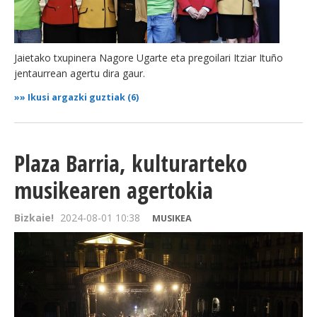
Jaietako txupinera Nagore Ugarte eta pregoilari Itziar Ituño
jentaurrean agertu dira gaur.
»»
Ikusi argazki guztiak (6)
Plaza Barria, kulturarteko
musikearen agertokia
Bizkaie!
2024-08-01 10:38
MUSIKEA