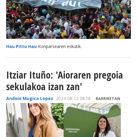
Hau Pittu Hau
Konparsearen eskutik.
Itziar Ituño: 'Aioraren pregoia
sekulakoa izan zan'
Andoni Mugica Lopez
2024-08-12 08:18
BARRIKETAN