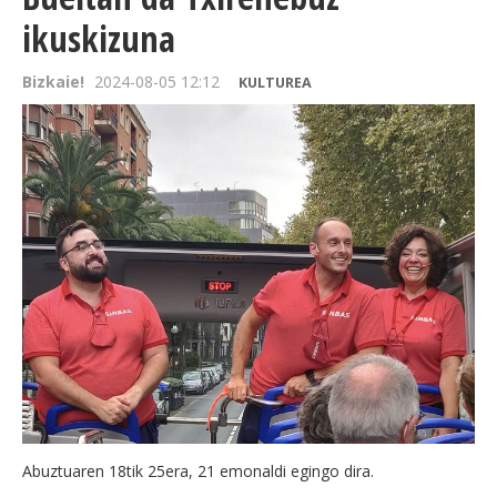
ikuskizuna
Bizkaie!
2024-08-05 12:12
KULTUREA
Abuztuaren 18tik 25era, 21 emonaldi egingo dira.