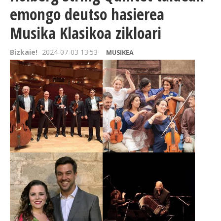
emongo deutso hasierea
Musika Klasikoa zikloari
Bizkaie!
2024-07-03 13:53
MUSIKEA