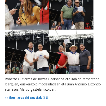
Roberto Gutierrez de Rozas Cadiñanos eta Xabier Rementeria
Ibarguen, euskerazko modalidadean eta Juan Antonio Elizondo
eta Jesus Marco gaztelaniazkoan.
»»
Ikusi argazki guztiak (12)