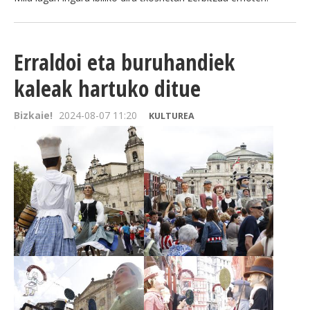
Erraldoi eta buruhandiek
kaleak hartuko ditue
Bizkaie!
2024-08-07 11:20
KULTUREA