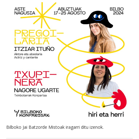
Bilboko Jai Batzorde Mistoak iragarri ditu izenok.