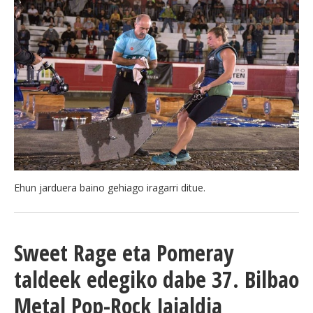
Ehun jarduera baino gehiago iragarri ditue.
Sweet Rage eta Pomeray
taldeek edegiko dabe 37. Bilbao
Metal Pop-Rock Jaialdia