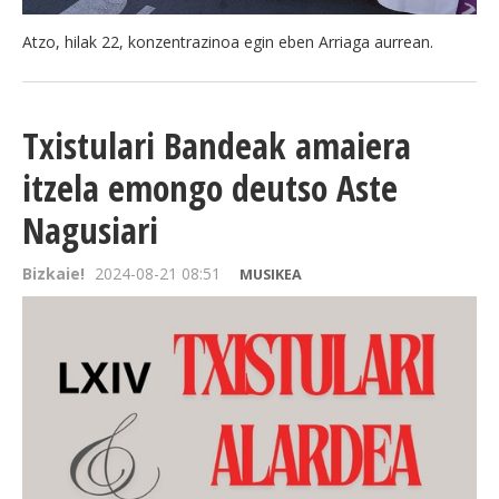
Atzo, hilak 22, konzentrazinoa egin eben Arriaga aurrean.
Txistulari Bandeak amaiera
itzela emongo deutso Aste
Nagusiari
Bizkaie!
2024-08-21 08:51
MUSIKEA