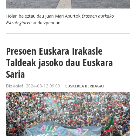
Holan baieztau dau Juan Mari Aburtok
Erasoen aurkako
Estrategiaren
aurkezpenean.
Presoen Euskara Irakasle
Taldeak jasoko dau Euskara
Saria
Bizkaie!
2024-08-12 09:09
EUSKEREA BERBAGAI