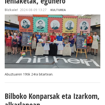
lehiaketak, egunero
Bizkaie!
2024-08-09 13:27
KULTUREA
Abuztuaren 19tik 24ra bitartean.
Bilboko Konparsak eta Izarkom,
alkarlanean