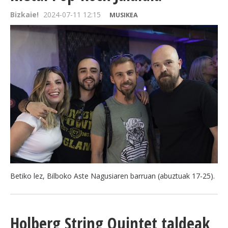
Bizkaie!
2024-07-11 12:15
MUSIKEA
Betiko lez, Bilboko Aste Nagusiaren barruan (abuztuak 17-25).
Holberg String Quintet taldeak