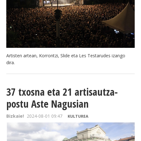
Artisten artean, Korrontzi, Slide eta Les Testarudes izango
dira.
37 txosna eta 21 artisautza-
postu Aste Nagusian
Bizkaie!
2024-08-01 09:47
KULTUREA