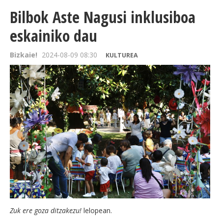
Bilbok Aste Nagusi inklusiboa
eskainiko dau
Bizkaie!
2024-08-09 08:30
KULTUREA
Zuk ere goza ditzakezu!
lelopean.