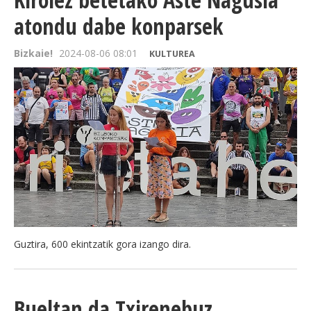
atondu dabe konparsek
Bizkaie!
2024-08-06 08:01
KULTUREA
Guztira, 600 ekintzatik gora izango dira.
Bueltan da Txirenebuz