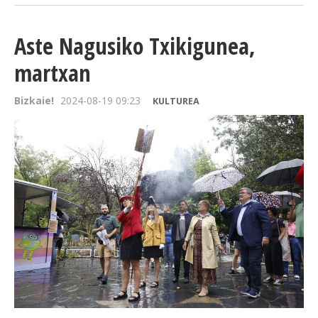
Aste Nagusiko Txikigunea,
martxan
Bizkaie!
2024-08-19 09:23
KULTUREA