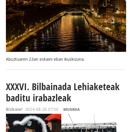
BEREZIAK
ARGAZKIAK
... AUKERA GEHIAGO
Abuztuaren 23an eskaini eban ikuskizuna.
XXXVI. Bilbainada Lehiaketeak
baditu irabazleak
Bizkaie!
2024-08-26 07:50
MUSIKEA