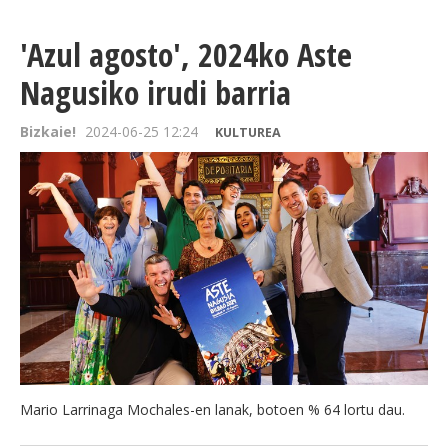
'Azul agosto', 2024ko Aste
Nagusiko irudi barria
Bizkaie!
2024-06-25 12:24
KULTUREA
Mario Larrinaga Mochales-en lanak, botoen % 64 lortu dau.