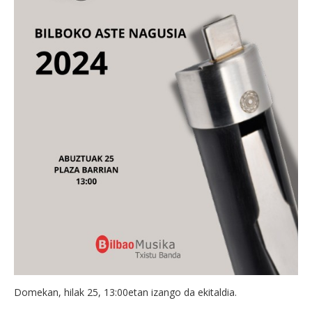
Domekan, hilak 25, 13:00etan izango da ekitaldia.