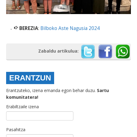
BEREZIA
:
Bilboko Aste Nagusia 2024
Zabaldu artikulua:
ERANTZUN
Erantzuteko, izena emanda egon behar duzu.
Sartu
komunitatera!
Erabiltzaile izena
Pasahitza