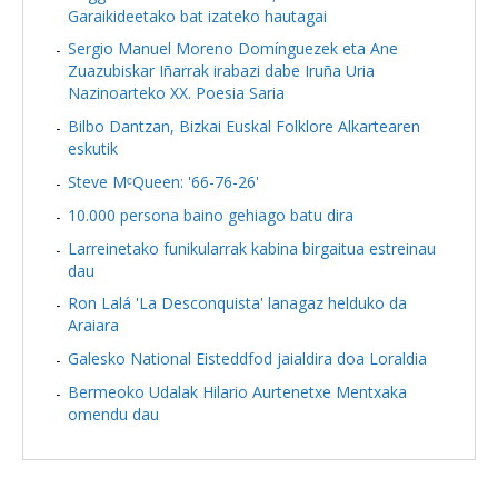
Garaikideetako bat izateko hautagai
Sergio Manuel Moreno Domínguezek eta Ane
Zuazubiskar Iñarrak irabazi dabe Iruña Uria
Nazinoarteko XX. Poesia Saria
Bilbo Dantzan, Bizkai Euskal Folklore Alkartearen
eskutik
Steve MᶜQueen: '66-76-26'
10.000 persona baino gehiago batu dira
Larreinetako funikularrak kabina birgaitua estreinau
dau
Ron Lalá 'La Desconquista' lanagaz helduko da
Araiara
Galesko National Eisteddfod jaialdira doa Loraldia
Bermeoko Udalak Hilario Aurtenetxe Mentxaka
omendu dau