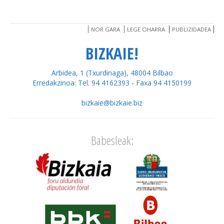
NOR GARA
LEGE OHARRA
PUBLIZIDADEA
BIZKAIE!
Arbidea, 1 (Txurdinaga), 48004 Bilbao
Erredakzinoa: Tel. 94 4162393 - Faxa 94 4150199
bizkaie@bizkaie.biz
Babesleak: