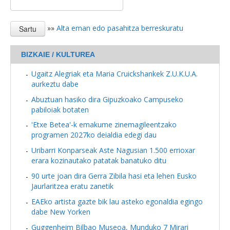
»»
Alta eman edo pasahitza berreskuratu
BIZKAIE / KULTUREA
Ugaitz Alegriak eta Maria Cruickshankek Z.U.K.U.A.
aurkeztu dabe
Abuztuan hasiko dira Gipuzkoako Campuseko
pabiloiak botaten
'Etxe Betea'-k emakume zinemagileentzako
programen 2027ko deialdia edegi dau
Uribarri Konparseak Aste Nagusian 1.500 errioxar
erara kozinautako patatak banatuko ditu
90 urte joan dira Gerra Zibila hasi eta lehen Eusko
Jaurlaritzea eratu zanetik
EAEko artista gazte bik lau asteko egonaldia egingo
dabe New Yorken
Guggenheim Bilbao Museoa, Munduko 7 Mirari