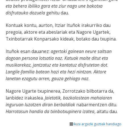
eta behera ibiliko gara eta ziur nago une bakotxa
disfrutauko dozuela
gehitu dau.
Kontuak kontu, aurton, Itziar Ituñok irakurriko dau
pregoia, aktore eta abeslariak eta Nagore Ugartek,
Txinbotarrak Konparsako kideak, botako dau txupina.
Ituñok esan dauanez:
agertoki gainean neure saltsan
dagoan persona lotsatia naz. Katuak maite ditut eta
musikarekaz, jantzatuz eta kantatuz disfrutetan dot
.
Langile-familia batean hazi eta hezi nintzan. Aktore
lanetan ezagutu arren, gauza gehiago naz
.
Nagore Ugarte txupinerea, Zorrotzako bilbotarra da,
lanbidez irakaslea.
Jaietatik, bazkalostean mahaiaren
inguruan luzatzen diran berbaldiak
nabarmentzen ditu.
Harrotasun handia da txinbotxupinera izatea
, aitatu dau.
Ikusi argazki guztiak handiago