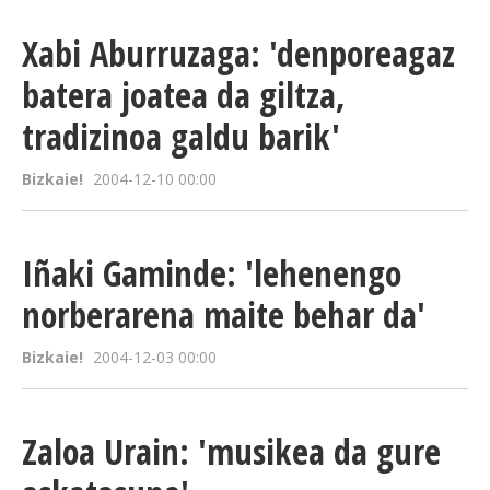
Xabi Aburruzaga: 'denporeagaz
batera joatea da giltza,
tradizinoa galdu barik'
Bizkaie!
2004-12-10 00:00
Iñaki Gaminde: 'lehenengo
norberarena maite behar da'
Bizkaie!
2004-12-03 00:00
Zaloa Urain: 'musikea da gure