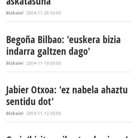
askatasuna'
Bizkaie!
2004-11-26 00:00
Begoña Bilbao: 'euskera bizia
indarra galtzen dago'
Bizkaie!
2004-11-19 00:00
Jabier Otxoa: 'ez nabela ahaztu
sentidu dot'
Bizkaie!
2004-11-12 00:00