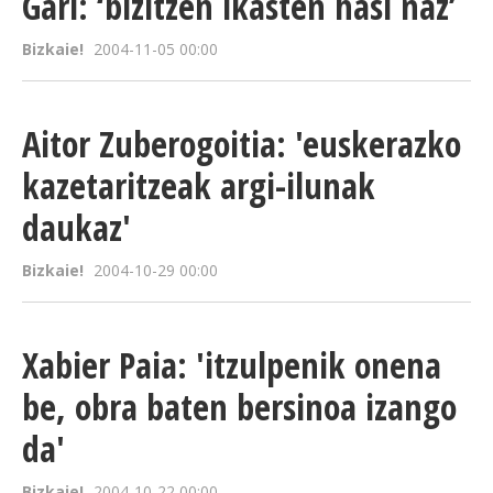
Gari: ‘bizitzen ikasten hasi naz’
Bizkaie!
2004-11-05 00:00
Aitor Zuberogoitia: 'euskerazko
kazetaritzeak argi-ilunak
daukaz'
Bizkaie!
2004-10-29 00:00
Xabier Paia: 'itzulpenik onena
be, obra baten bersinoa izango
da'
Bizkaie!
2004-10-22 00:00