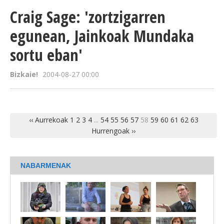
Craig Sage: 'zortzigarren
egunean, Jainkoak Mundaka
sortu eban'
Bizkaie!
2004-08-27 00:00
‹‹ Aurrekoak
1
2
3
4
...
54
55
56
57
58
59
60
61
62
63
Hurrengoak ››
NABARMENAK