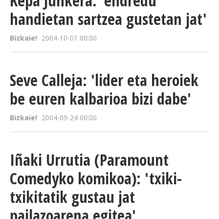
Kepa Junkera: 'endredu
handietan sartzea gustetan jat'
Bizkaie!
2004-10-01 00:00
Seve Calleja: 'lider eta heroiek
be euren kalbarioa bizi dabe'
Bizkaie!
2004-09-24 00:00
Iñaki Urrutia (Paramount
Comedyko komikoa): 'txiki-
txikitatik gustau jat
pailazoarena egitea'