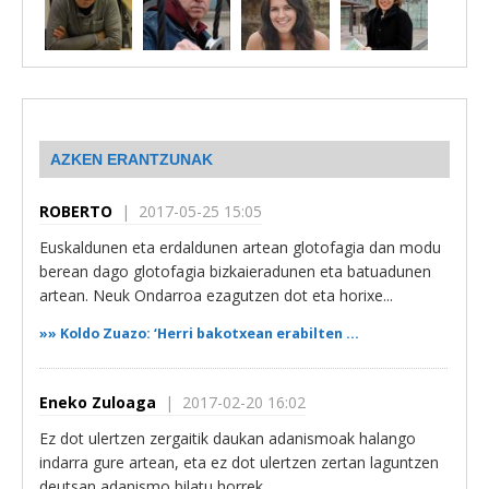
AZKEN ERANTZUNAK
ROBERTO
| 2017-05-25 15:05
Euskaldunen eta erdaldunen artean glotofagia dan modu
berean dago glotofagia bizkaieradunen eta batuadunen
artean. Neuk Ondarroa ezagutzen dot eta horixe...
»»
Koldo Zuazo: ‘Herri bakotxean erabilten ...
Eneko Zuloaga
| 2017-02-20 16:02
Ez dot ulertzen zergaitik daukan adanismoak halango
indarra gure artean, eta ez dot ulertzen zertan laguntzen
deutsan adanismo bilatu horrek...