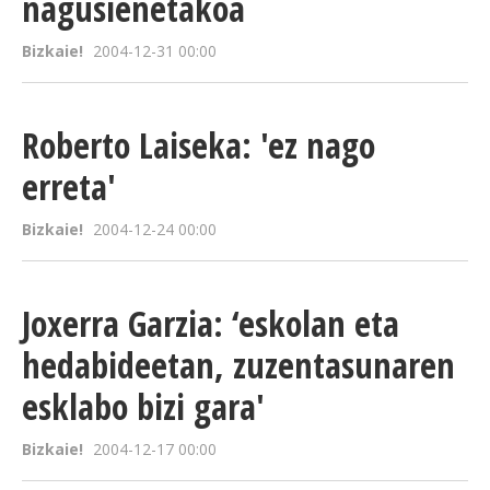
nagusienetakoa
BEREZIAK
Bizkaie!
2004-12-31 00:00
ARGAZKIAK
Roberto Laiseka: 'ez nago
erreta'
... AUKERA GEHIAGO
Bizkaie!
2004-12-24 00:00
Joxerra Garzia: ‘eskolan eta
hedabideetan, zuzentasunaren
esklabo bizi gara'
Bizkaie!
2004-12-17 00:00