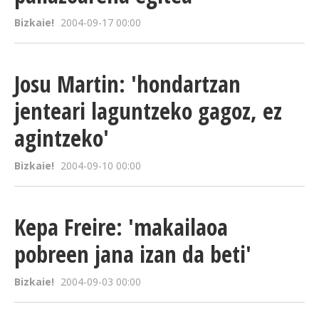
Bizkaie!
2004-09-17 00:00
Josu Martin: 'hondartzan
jenteari laguntzeko gagoz, ez
agintzeko'
Bizkaie!
2004-09-10 00:00
Kepa Freire: 'makailaoa
pobreen jana izan da beti'
Bizkaie!
2004-09-03 00:00