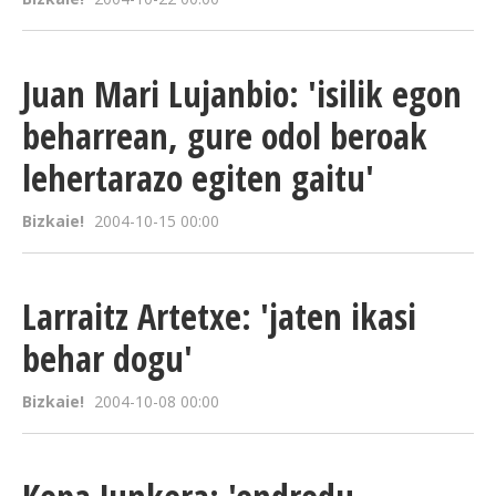
Juan Mari Lujanbio: 'isilik egon
beharrean, gure odol beroak
lehertarazo egiten gaitu'
Bizkaie!
2004-10-15 00:00
Larraitz Artetxe: 'jaten ikasi
behar dogu'
Bizkaie!
2004-10-08 00:00