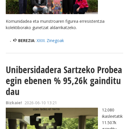
BEREZIAK
Komunidadea eta munstroaren figurea erresistentzia
ARGAZKIAK
kolektiborako gunetzat aldarrikatzeko.
BEREZIA
:
XXIII. Zinegoak
... AUKERA GEHIAGO
Unibersidadera Sartzeko Probea
egin ebenen % 95,26k gainditu
dau
Bizkaie!
2026-06-10 13:21
12.080
ikasleetatik
11.507k
gainditu