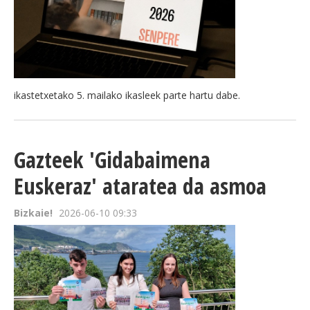
ikastetxetako 5. mailako ikasleek parte hartu dabe.
Gazteek 'Gidabaimena
Euskeraz' ataratea da asmoa
Bizkaie!
2026-06-10 09:33