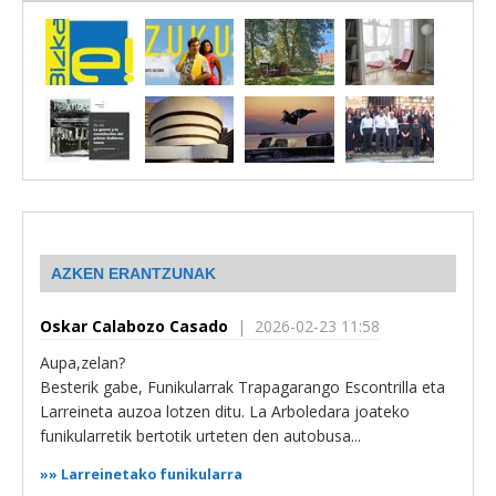
AZKEN ERANTZUNAK
Oskar Calabozo Casado
| 2026-02-23 11:58
Aupa,zelan?
Besterik gabe, Funikularrak Trapagarango Escontrilla eta
Larreineta auzoa lotzen ditu. La Arboledara joateko
funikularretik bertotik urteten den autobusa...
»»
Larreinetako funikularra