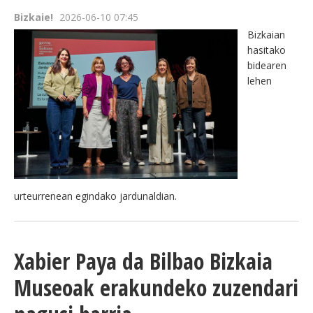
Bizkaie!
2026-06-10 07:45
Bizkaian
hasitako
bidearen
lehen
urteurrenean egindako jardunaldian.
Xabier Paya da Bilbao Bizkaia
Museoak erakundeko zuzendari