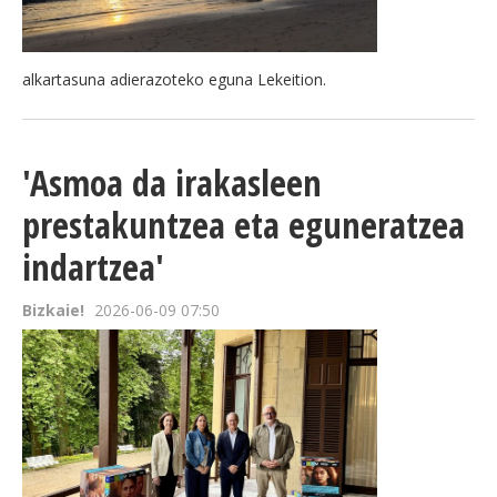
alkartasuna adierazoteko eguna Lekeition.
'Asmoa da irakasleen
prestakuntzea eta eguneratzea
indartzea'
Bizkaie!
2026-06-09 07:50