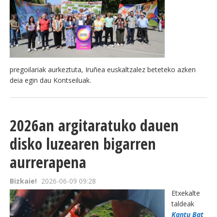
pregoilariak aurkeztuta, Iruñea euskaltzalez beteteko azken
deia egin dau Kontseiluak.
2026an argitaratuko dauen
disko luzearen bigarren
aurrerapena
Bizkaie!
2026-06-09 09:28
Etxekalte
taldeak
Kantu Bat