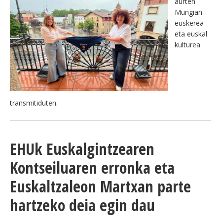
aurten
Mungian
euskerea
eta euskal
kulturea
transmitiduten.
EHUk Euskalgintzearen
Kontseiluaren erronka eta
Euskaltzaleon Martxan parte
hartzeko deia egin dau