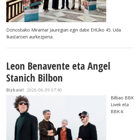
Donostiako Miramar Jauregian egin dabe EHUko 45. Uda
Ikastaroen aurkezpena.
Leon Benavente eta Angel
Stanich Bilbon
Bizkaie!
2026-06-09 07:40
Bilbao BBK
Livek eta
BBK-k