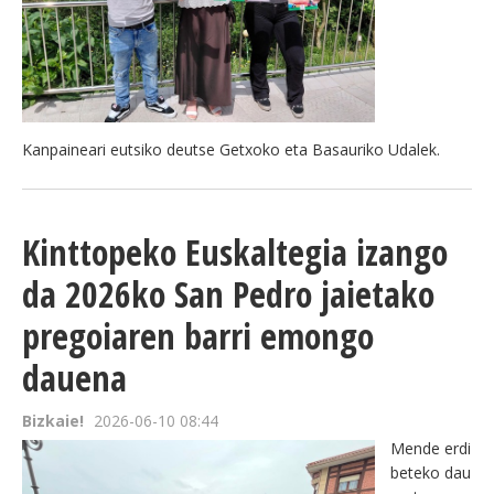
Kanpaineari eutsiko deutse Getxoko eta Basauriko Udalek.
Kinttopeko Euskaltegia izango
da 2026ko San Pedro jaietako
pregoiaren barri emongo
dauena
Bizkaie!
2026-06-10 08:44
Mende erdi
beteko dau