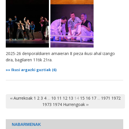
2025-26 denporaldiaren amaieran 8 pieza ikusi ahal izango
dira, bagilaren 11tik 21ra.
»»
Ikusi argazki guztiak (6)
‹‹ Aurrekoak
1
2
3
4
...
10
11
12
13
14
15
16
17
...
1971
1972
1973
1974
Hurrengoak ››
NABARMENAK