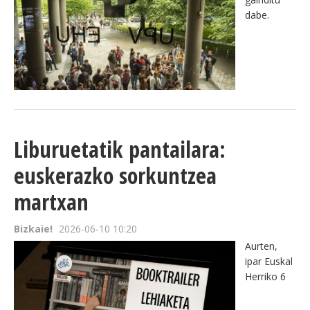
dabe.
Liburuetatik pantailara:
euskerazko sorkuntzea
martxan
Bizkaie!
2026-06-10 10:20
Aurten,
ipar Euskal
Herriko 6