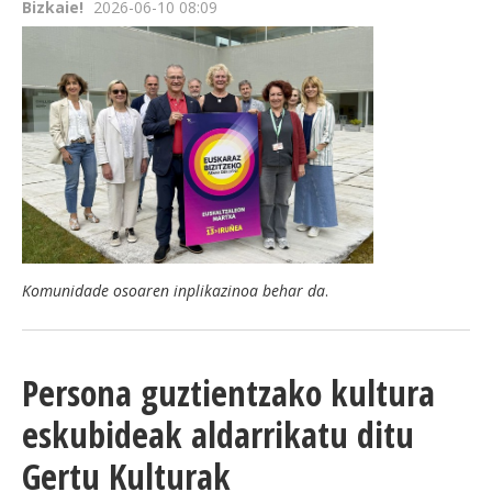
Bizkaie!
2026-06-10 08:09
Komunidade osoaren inplikazinoa behar da
.
Persona guztientzako kultura
eskubideak aldarrikatu ditu
Gertu Kulturak