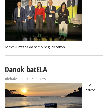
berreskuratzea da asmo nagusietakoa.
Danok batELA
Bizkaie!
2026-06-09 07:59
ELA
gaixoei