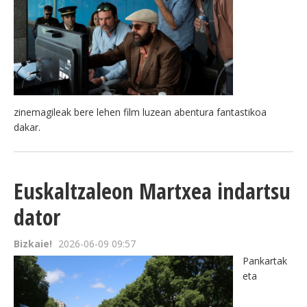
zinemagileak bere lehen film luzean abentura fantastikoa
dakar.
Euskaltzaleon Martxea indartsu
dator
Bizkaie!
2026-06-09 09:57
Pankartak
eta