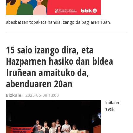
abesbatzen topaketa handia izango da bagilaren 13an.
15 saio izango dira, eta
Hazparnen hasiko dan bidea
Iruñean amaituko da,
abenduaren 20an
Bizkaie!
2026-06-09 13:00
Irailaren
19tik