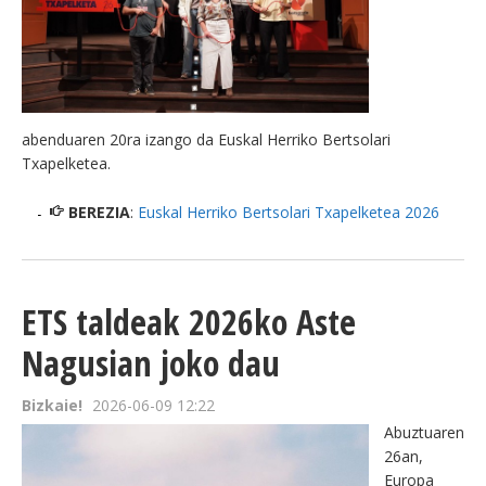
abenduaren 20ra izango da Euskal Herriko Bertsolari
Txapelketea.
BEREZIA
:
Euskal Herriko Bertsolari Txapelketea 2026
ETS taldeak 2026ko Aste
Nagusian joko dau
Bizkaie!
2026-06-09 12:22
Abuztuaren
26an,
Europa