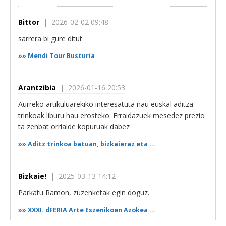
Bittor
| 2026-02-02 09:48
sarrera bi gure ditut
»»
Mendi Tour Busturia
Arantzibia
| 2026-01-16 20:53
Aurreko artikuluarekiko interesatuta nau euskal aditza
trinkoak liburu hau erosteko. Erraidazuek mesedez prezio
ta zenbat orrialde kopuruak dabez
»»
Aditz trinkoa batuan, bizkaieraz eta ...
Bizkaie!
| 2025-03-13 14:12
Parkatu Ramon, zuzenketak egin doguz.
»»
XXXI. dFERIA Arte Eszenikoen Azokea ...