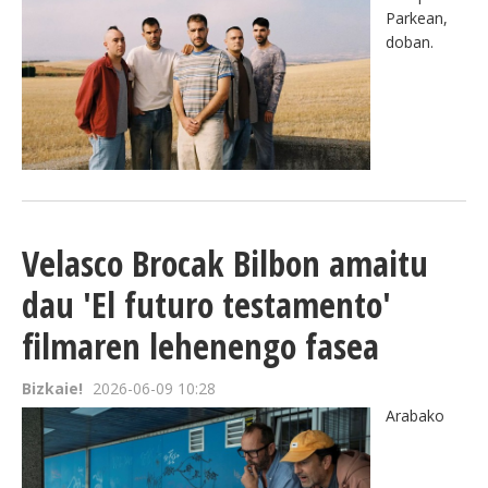
Parkean,
doban.
Velasco Brocak Bilbon amaitu
dau 'El futuro testamento'
filmaren lehenengo fasea
Bizkaie!
2026-06-09 10:28
Arabako