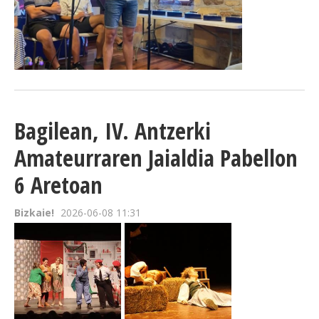
Bagilean, IV. Antzerki
Amateurraren Jaialdia Pabellon
6 Aretoan
Bizkaie!
2026-06-08 11:31