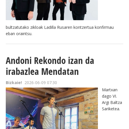
bultzatutako zikloak Ladilla Rusaren kontzertua konfirmau
eban oraintsu.
Andoni Rekondo izan da
irabazlea Mendatan
Bizkaie!
2026-06-09 07:30
Martxan
dago VI.
Argi Baltza
Sariketea.