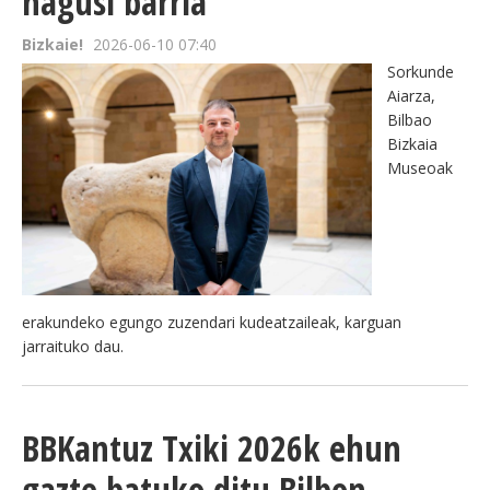
nagusi barria
Bizkaie!
2026-06-10 07:40
Sorkunde
Aiarza,
Bilbao
Bizkaia
Museoak
erakundeko egungo zuzendari kudeatzaileak, karguan
jarraituko dau.
BBKantuz Txiki 2026k ehun
gazte batuko ditu Bilbon