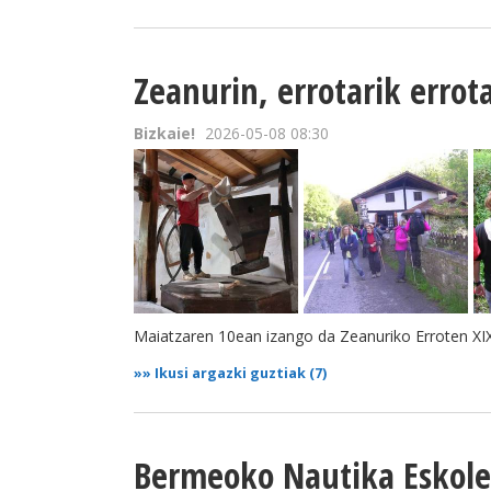
Zeanurin, errotarik errota
Bizkaie!
2026-05-08 08:30
Maiatzaren 10ean izango da Zeanuriko Erroten XIX. 
»»
Ikusi argazki guztiak (7)
Bermeoko Nautika Eskole