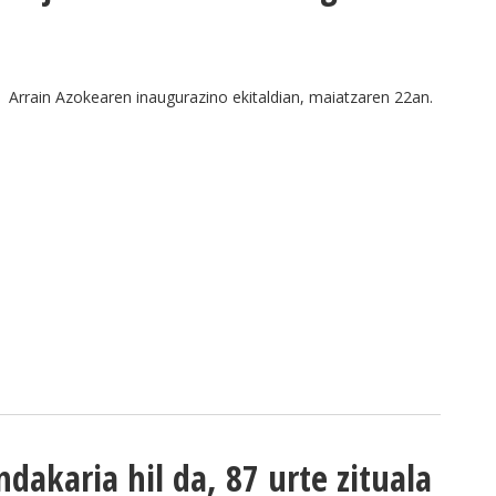
Arrain Azokearen inaugurazino ekitaldian, maiatzaren 22an.
dakaria hil da, 87 urte zituala