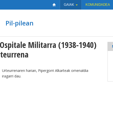
GAIAK
KOMUNIDADEA
Pil-pilean
Ospitale Militarra (1938-1940)
rteurrena
Urteurrenaren harian, Pipergorri Alkarteak omenaldia
iragarri dau.