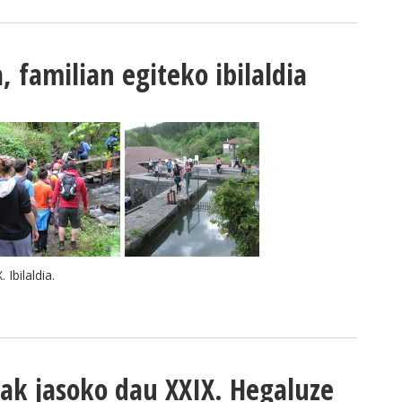
, familian egiteko ibilaldia
Ibilaldia.
ak jasoko dau XXIX. Hegaluze