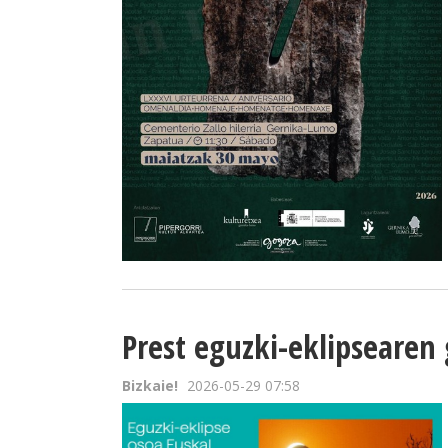
Prest eguzki-eklipsearen
Bizkaie!
2026-05-29 07:58