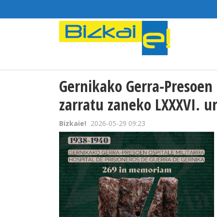
Gernikako Gerra-Presoen 
zarratu zaneko LXXXVI. u
Bizkaie!
2026-05-29 09:23