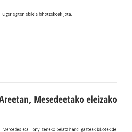
Uger egiten ebilela bihotzekoak jota.
 Areetan, Mesedeetako eleizako
Mercedes eta Tony izeneko belatz handi gazteak bikotekide