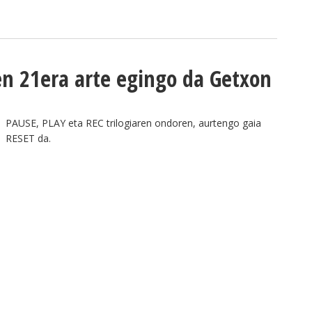
en 21era arte egingo da Getxon
PAUSE, PLAY eta REC trilogiaren ondoren, aurtengo gaia
RESET da.