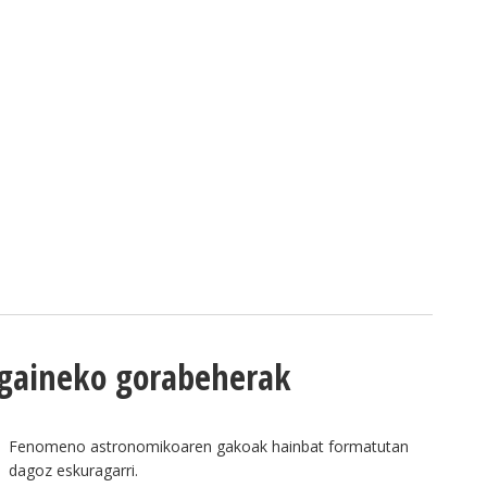
 gaineko gorabeherak
Fenomeno astronomikoaren gakoak hainbat formatutan
dagoz eskuragarri.