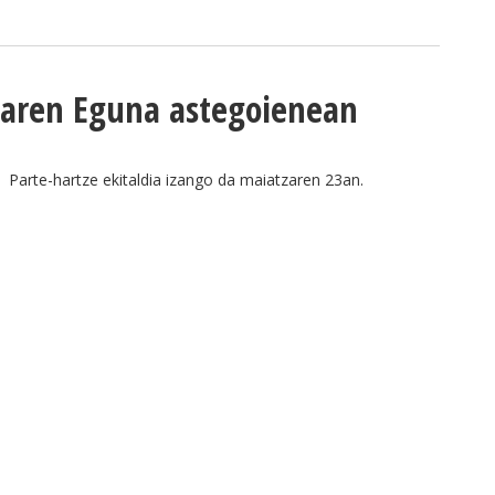
aren Eguna astegoienean
Parte-hartze ekitaldia izango da maiatzaren 23an.