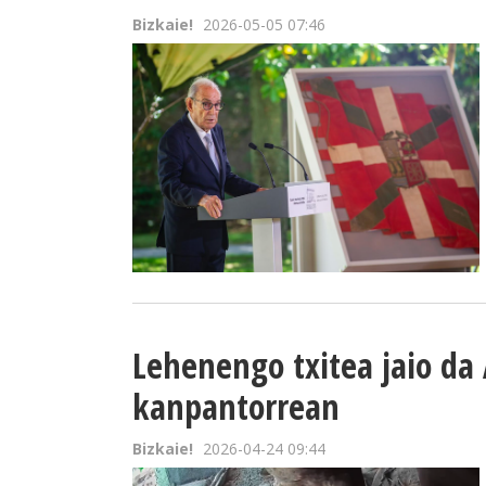
Bizkaie!
2026-05-05 07:46
Lehenengo txitea jaio da
kanpantorrean
Bizkaie!
2026-04-24 09:44