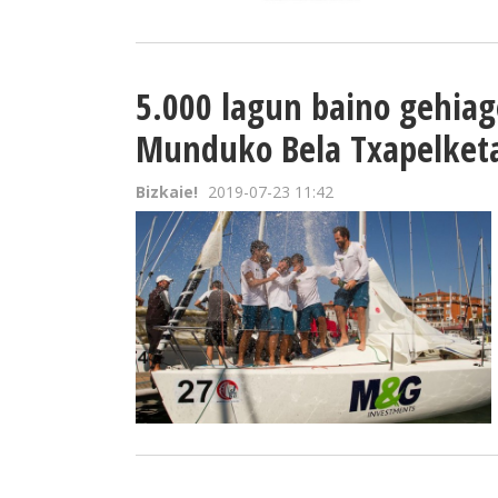
5.000 lagun baino gehiag
Munduko Bela Txapelket
Bizkaie!
2019-07-23 11:42