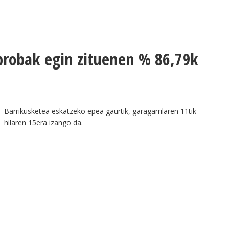
probak egin zituenen % 86,79k
Barrikusketea eskatzeko epea gaurtik, garagarrilaren 11tik
hilaren 15era izango da.