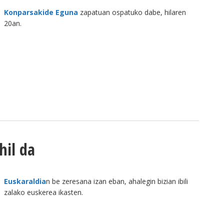
Konparsakide Eguna
zapatuan ospatuko dabe, hilaren
20an.
hil da
Euskaraldia
n be zeresana izan eban, ahalegin bizian ibili
zalako euskerea ikasten.