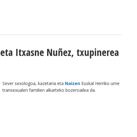
a eta Itxasne Nuñez, txupinerea
Sever sexologoa, kazetaria eta
Naizen
Euskal Herriko ume
transexualen familien alkarteko bozeroailea da.