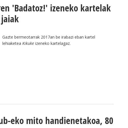
en 'Badatoz!' izeneko kartelak
 jaiak
Gazte bermeotarrak 2017an be irabazi eban kartel
lehiaketea
Kikuke
izeneko kartelagaz.
Club-eko mito handienetakoa, 80