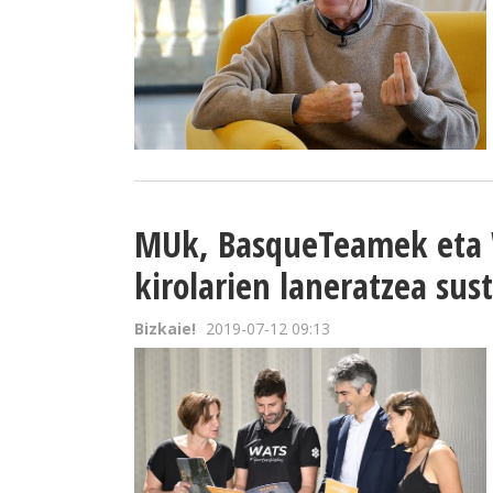
MUk, BasqueTeamek eta
kirolarien laneratzea su
Bizkaie!
2019-07-12 09:13