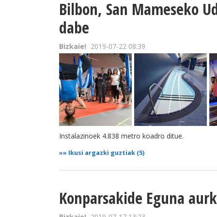
Bilbon, San Mameseko Uda
dabe
Bizkaie!
2019-07-22 08:39
Instalazinoek 4.838 metro koadro ditue.
»»
Ikusi argazki guztiak (5)
Konparsakide Eguna aurk
Bizkaie!
2019-07-17 13:23