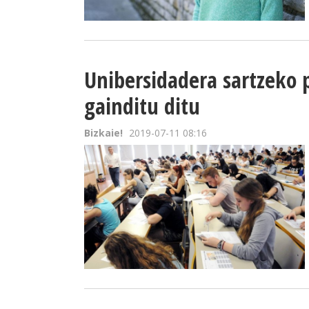
Unibersidadera sartzeko 
gainditu ditu
Bizkaie!
2019-07-11 08:16