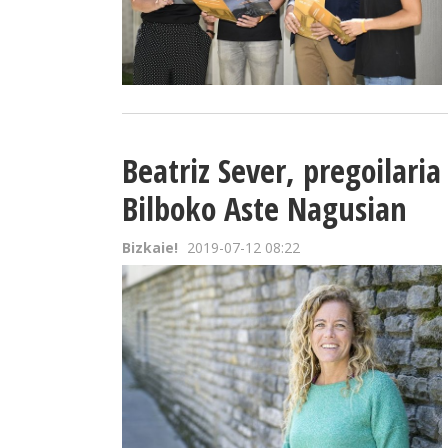
Beatriz Sever, pregoilari
Bilboko Aste Nagusian
Bizkaie!
2019-07-12 08:22