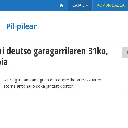
GAIAK
KOMUNIDADEA
Pil-pilean
i deutso garagarrilaren 31ko,
ia
Gaur egun jantzan egiten dan ohorezko aurreskuaren
jatorria antxinako soka jantzatik dator.