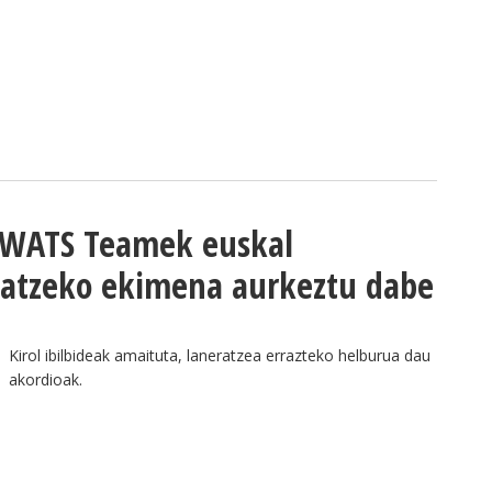
 WATS Teamek euskal
statzeko ekimena aurkeztu dabe
Kirol ibilbideak amaituta, laneratzea errazteko helburua dau
akordioak.