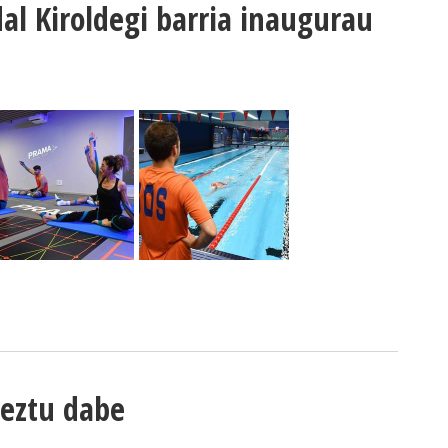
l Kiroldegi barria inaugurau
eztu dabe