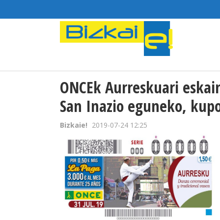
ONCEk Aurreskuari eskain
San Inazio eguneko, kupo
Bizkaie!
2019-07-24 12:25