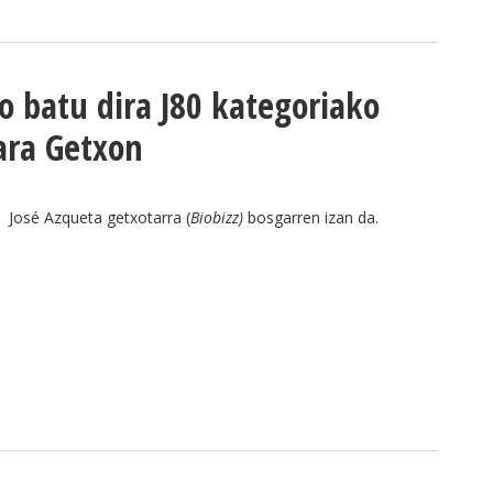
o batu dira J80 kategoriako
ara Getxon
José Azqueta getxotarra (
Biobizz)
bosgarren izan da.