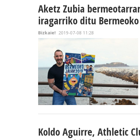
Aketz Zubia bermeotarrar
iragarriko ditu Bermeo​ko
Bizkaie!
2019-07-08 11:28
Koldo Aguirre, Athletic 