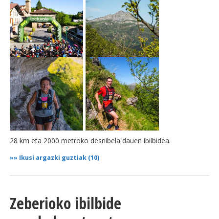
28 km eta 2000 metroko desnibela dauen ibilbidea.
»»
Ikusi argazki guztiak (10)
Zeberioko ibilbide