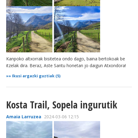
Kanpoko altxorrak bisitetea ondo dago, baina bertokoak be
itzelak dira. Beraz, Aste Santu honetan jo daigun Atxondora!
»»
Ikusi argazki guztiak (5)
Kosta Trail, Sopela ingurutik
Amaia Larruzea
2024-03-06 12:15