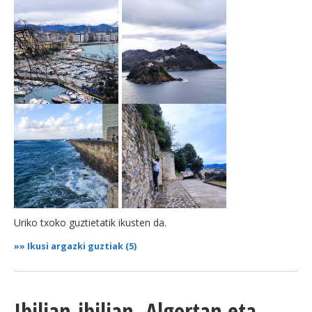
Uriko txoko guztietatik ikusten da.
»»
Ikusi argazki guztiak (5)
Ibilian-ibilian, Algortan eta