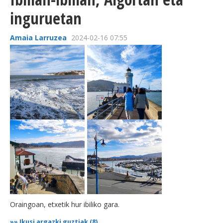
inguruetan
Amaia Larruzea
2024-02-16 07:55
Oraingoan, etxetik hur ibiliko gara.
»»
Ikusi argazki guztiak (8)