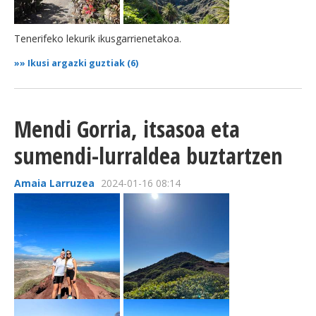
Tenerifeko lekurik ikusgarrienetakoa.
»»
Ikusi argazki guztiak (6)
Mendi Gorria, itsasoa eta
sumendi-lurraldea buztartzen
Amaia Larruzea
2024-01-16 08:14