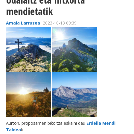
mendietatik
Amaia Larruzea
2023-10-13 09:39
Aurton, proposamen bikoitza eskaini dau
Erdella Mendi
Taldea
k.