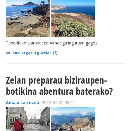
Tenerifeko iparraldeko Almaciga inguruan gagoz.
»»
Ikusi argazki guztiak (7)
Zelan preparau biziraupen-
botikina abentura baterako?
Amaia Larruzea
2024-01-02 09:21