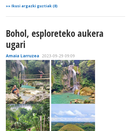
»»
Ikusi argazki guztiak (8)
Bohol, esploreteko aukera
ugari
Amaia Larruzea
2023-09-29 09:09