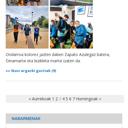
Ondarroa kolorez jazten daben Zapato Azulegaz batera,
Dinamartxi eta bizikleta martxi izaten da.
»»
Ikusi argazki guztiak (9)
‹‹ Aurrekoak
1
2
3
4
5
6
7
Hurrengoak ››
NABARMENAK