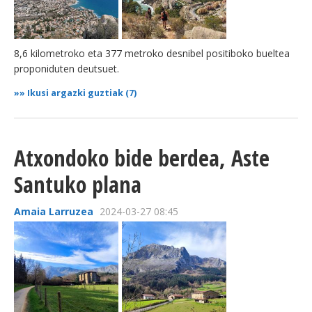
8,6 kilometroko eta 377 metroko desnibel positiboko bueltea
proponiduten deutsuet.
»»
Ikusi argazki guztiak (7)
Atxondoko bide berdea, Aste
Santuko plana
Amaia Larruzea
2024-03-27 08:45