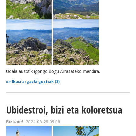
Udala auzotik igongo dogu Arrasateko mendira.
»»
Ikusi argazki guztiak (8)
Ubidestroi, bizi eta koloretsua
Bizkaie!
2024-05-28 09:06