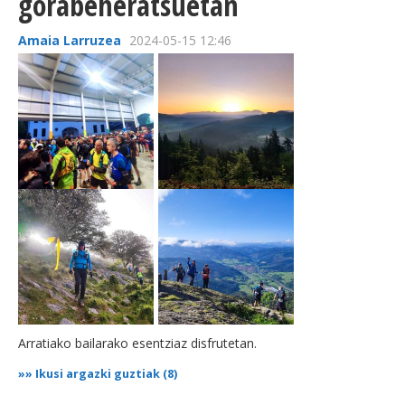
gorabeheratsuetan
Amaia Larruzea
2024-05-15 12:46
Arratiako bailarako esentziaz disfrutetan.
»»
Ikusi argazki guztiak (8)