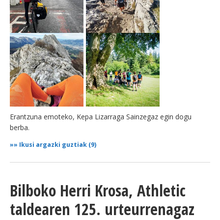
Erantzuna emoteko, Kepa Lizarraga Sainzegaz egin dogu
berba.
»»
Ikusi argazki guztiak (9)
Bilboko Herri Krosa, Athletic
taldearen 125. urteurrenagaz