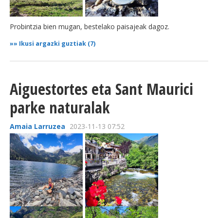
Probintzia bien mugan, bestelako paisajeak dagoz.
»»
Ikusi argazki guztiak (7)
Aiguestortes eta Sant Maurici
parke naturalak
Amaia Larruzea
2023-11-13 07:52