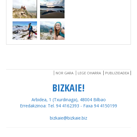
NOR GARA
LEGE OHARRA
PUBLIZIDADEA
BIZKAIE!
Arbidea, 1 (Txurdinaga), 48004 Bilbao
Erredakzinoa: Tel. 94 4162393 - Faxa 94 4150199
bizkaie@bizkaie.biz