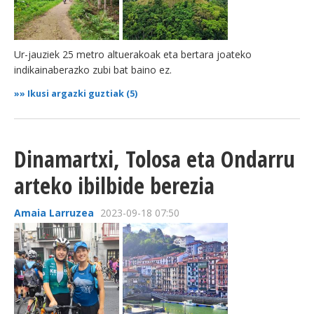
Ur-jauziek 25 metro altuerakoak eta bertara joateko
indikainaberazko zubi bat baino ez.
»»
Ikusi argazki guztiak (5)
Dinamartxi, Tolosa eta Ondarru
arteko ibilbide berezia
Amaia Larruzea
2023-09-18 07:50