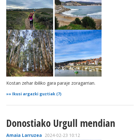
Kostan zehar ibiliko gara paraje zoragarrian.
»»
Ikusi argazki guztiak (7)
Donostiako Urgull mendian
Amaia Larruzea
2024-02-23 10:12