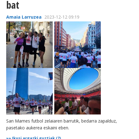
bat
Amaia Larruzea
2023-12-12 09:19
San Mames futbol zelaiaren barrutik, bedarra zapalduz,
pasetako aukerea eskaini eben.
»»
Ikusi argazki guztiak (7)