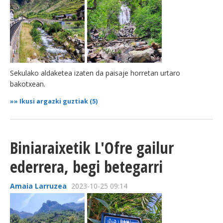
Sekulako aldaketea izaten da paisaje horretan urtaro
bakotxean.
»»
Ikusi argazki guztiak (5)
Biniaraixetik L'Ofre gailur
ederrera, begi betegarri
Amaia Larruzea
2023-10-25 09:14