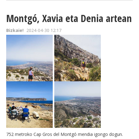
Montgó, Xavia eta Denia artean
Bizkaie!
2024-04-30 12:17
752 metroko Cap Gros del Montgó mendia igongo dogun.