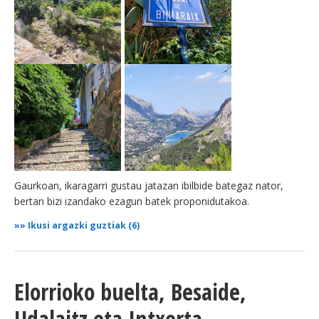
Gaurkoan, ikaragarri gustau jatazan ibilbide bategaz nator,
bertan bizi izandako ezagun batek proponidutakoa.
»»
Ikusi argazki guztiak (6)
Elorrioko buelta, Besaide,
Udalaitz eta Intxorta