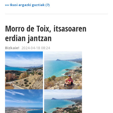
»»
Ikusi argazki guztiak (7)
Morro de Toix, itsasoaren
erdian jantzan
Bizkaie!
2024-04-18 08:24