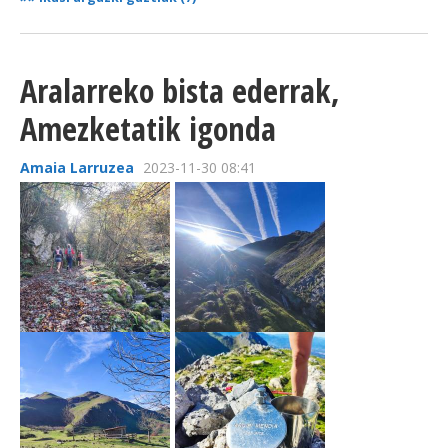
Aralarreko bista ederrak,
Amezketatik igonda
Amaia Larruzea
2023-11-30 08:41