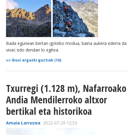
Bada egunean bertan igoteko modua, baina aukera ederra da
vivac edo dendan lo egitea.
»»
Ikusi argazki guztiak (16)
Txurregi (1.128 m), Nafarroako
Andia Mendilerroko altxor
bertikal eta historikoa
Amaia Larruzea
2022-07-29 12:53