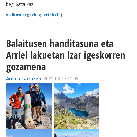
begi batzukaz.
»»
Ikusi argazki guztiak (11)
Balaitusen handitasuna eta
Arriel lakuetan izar igeskorren
gozamena
Amaia Larruzea
2022-08-17 12:06