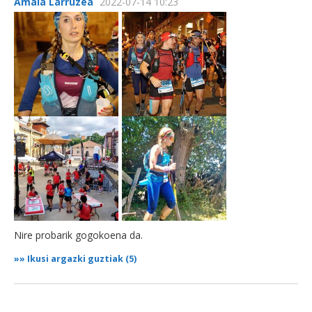
Amaia Larruzea
2022-07-14 10:23
Nire probarik gogokoena da.
»»
Ikusi argazki guztiak (5)