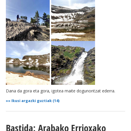
Dana da gora eta gora, igotea maite dogunontzat ederra.
»»
Ikusi argazki guztiak (14)
Bastida: Arabako Errioxako