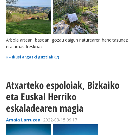
Arbola artean, basoan, gozau daigun naturearen handitasunaz
eta arnas freskoaz.
»»
Ikusi argazki guztiak (7)
Atxarteko espoloiak, Bizkaiko
eta Euskal Herriko
eskaladearen magia
Amaia Larruzea
2022-03-15 09:17