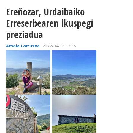
Ereñozar, Urdaibaiko
Erreserbearen ikuspegi
preziadua
Amaia Larruzea
2022-04-13 12:35