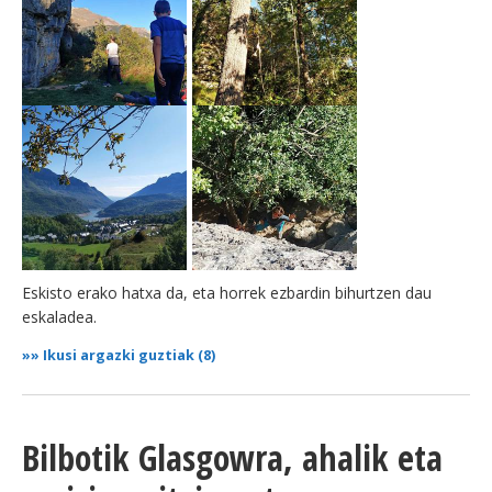
Eskisto erako hatxa da, eta horrek ezbardin bihurtzen dau
eskaladea.
»»
Ikusi argazki guztiak (8)
Bilbotik Glasgowra, ahalik eta