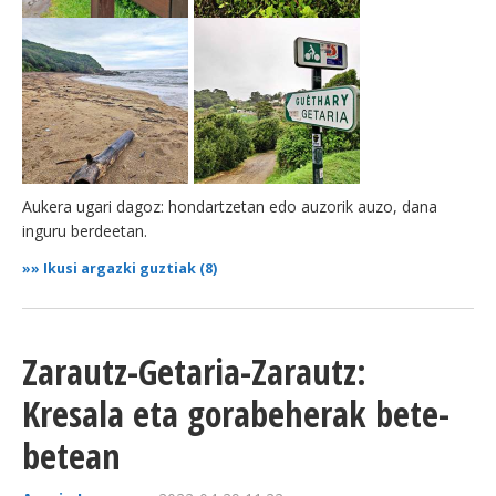
Aukera ugari dagoz: hondartzetan edo auzorik auzo, dana
inguru berdeetan.
»»
Ikusi argazki guztiak (8)
Zarautz-Getaria-Zarautz:
Kresala eta gorabeherak bete-
betean