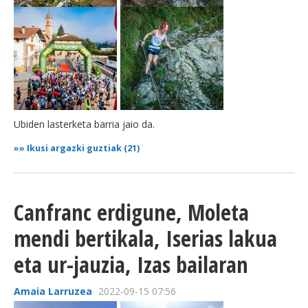
BEREZIAK
ARGAZKIAK
Ubiden lasterketa barria jaio da.
... AUKERA GEHIAGO
»»
Ikusi argazki guztiak (21)
Canfranc erdigune, Moleta
mendi bertikala, Iserias lakua
eta ur-jauzia, Izas bailaran
Amaia Larruzea
2022-09-15 07:56