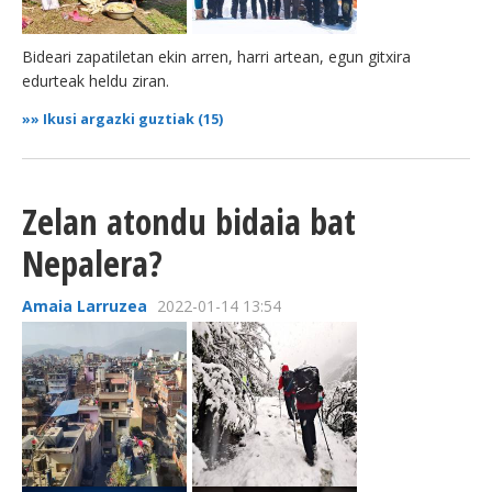
Bideari zapatiletan ekin arren, harri artean, egun gitxira
edurteak heldu ziran.
»»
Ikusi argazki guztiak (15)
Zelan atondu bidaia bat
Nepalera?
Amaia Larruzea
2022-01-14 13:54