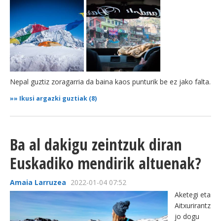
Nepal guztiz zoragarria da baina kaos punturik be ez jako falta.
»»
Ikusi argazki guztiak (8)
Ba al dakigu zeintzuk diran
Euskadiko mendirik altuenak?
Amaia Larruzea
2022-01-04 07:52
Aketegi eta
Aitxurirantz
jo dogu