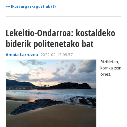
»»
Ikusi argazki guztiak (8)
Lekeitio-Ondarroa: kostaldeko
biderik politenetako bat
Amaia Larruzea
2022-02-15 09:57
Bizikletan,
korrika zein
oinez.