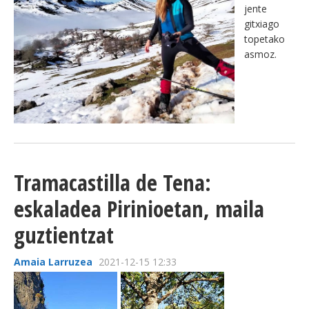
jente
gitxiago
topetako
asmoz.
Tramacastilla de Tena:
eskaladea Pirinioetan, maila
guztientzat
Amaia Larruzea
2021-12-15 12:33