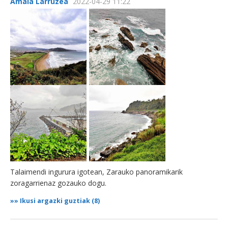
Amaia Larruzea
2022-04-29 11:22
Talaimendi ingurura igotean, Zarauko panoramikarik
zoragarrienaz gozauko dogu.
»»
Ikusi argazki guztiak (8)