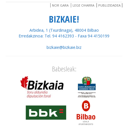
NOR GARA
LEGE OHARRA
PUBLIZIDADEA
BIZKAIE!
Arbidea, 1 (Txurdinaga), 48004 Bilbao
Erredakzinoa: Tel. 94 4162393 - Faxa 94 4150199
bizkaie@bizkaie.biz
Babesleak: