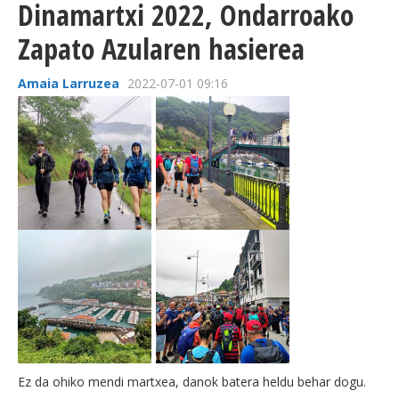
Dinamartxi 2022, Ondarroako
Zapato Azularen hasierea
Amaia Larruzea
2022-07-01 09:16
Ez da ohiko mendi martxea, danok batera heldu behar dogu.