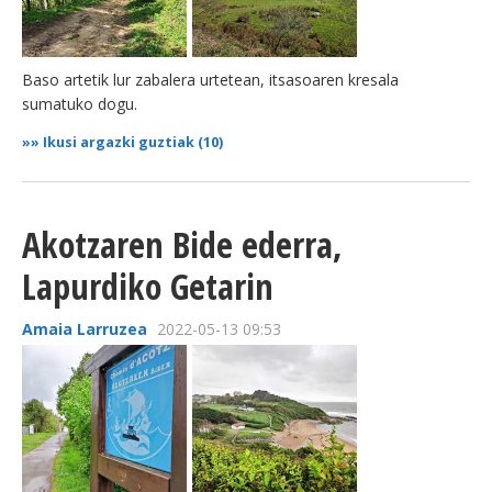
Baso artetik lur zabalera urtetean, itsasoaren kresala
sumatuko dogu.
»»
Ikusi argazki guztiak (10)
Akotzaren Bide ederra,
Lapurdiko Getarin
Amaia Larruzea
2022-05-13 09:53