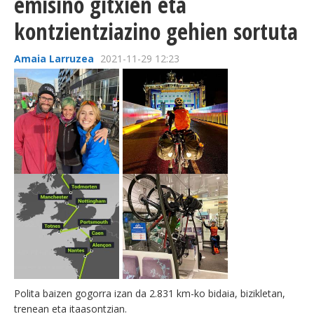
emisino gitxien eta
kontzientziazino gehien sortuta
Amaia Larruzea
2021-11-29 12:23
Polita baizen gogorra izan da 2.831 km-ko bidaia, bizikletan,
trenean eta itaasontzian.