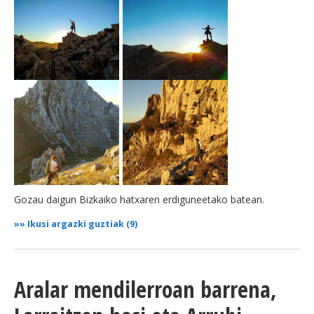
Gozau daigun Bizkaiko hatxaren erdiguneetako batean.
»»
Ikusi argazki guztiak (9)
Aralar mendilerroan barrena,