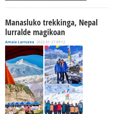
Manasluko trekkinga, Nepal
lurralde magikoan
Amaia Larruzea
2022-01-27 09:12