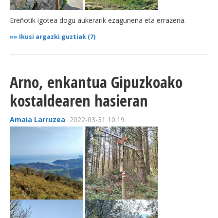
Ereñotik igotea dogu aukerarik ezagunena eta errazena.
»»
Ikusi argazki guztiak (7)
Arno, enkantua Gipuzkoako
kostaldearen hasieran
Amaia Larruzea
2022-03-31 10:19