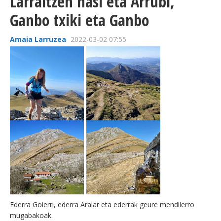
Larraitzen hasi eta Arrubi,
Ganbo txiki eta Ganbo
Amaia Larruzea
2022-03-02 07:55
Ederra Goierri, ederra Aralar eta ederrak geure mendilerro
mugabakoak.