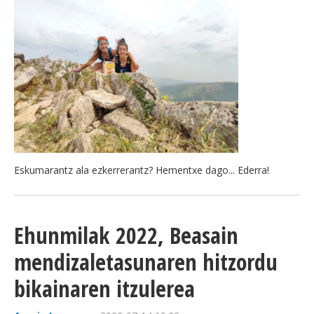
Eskumarantz ala ezkerrerantz? Hementxe dago... Ederra!
Ehunmilak 2022, Beasain
mendizaletasunaren hitzordu
bikainaren itzulerea