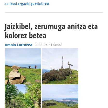
»»
Ikusi argazki guztiak (10)
Jaizkibel, zerumuga anitza eta
kolorez betea
Amaia Larruzea
2022-05-31 08:02