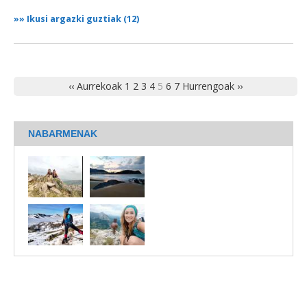
»»
Ikusi argazki guztiak (12)
‹‹ Aurrekoak
1
2
3
4
5
6
7
Hurrengoak ››
NABARMENAK