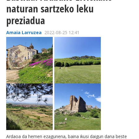
naturan sartzeko leku
preziadua
Amaia Larruzea
2022-08-25 12:41
Ardaoa da hemen ezagunena, baina ikusi daigun dana beste