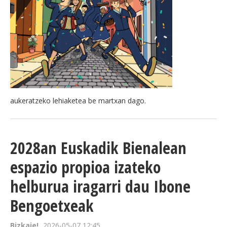
aukeratzeko lehiaketea be martxan dago.
2028an Euskadik Bienalean
espazio propioa izateko
helburua iragarri dau Ibone
Bengoetxeak
Bizkaie!
2026-05-07 12:45