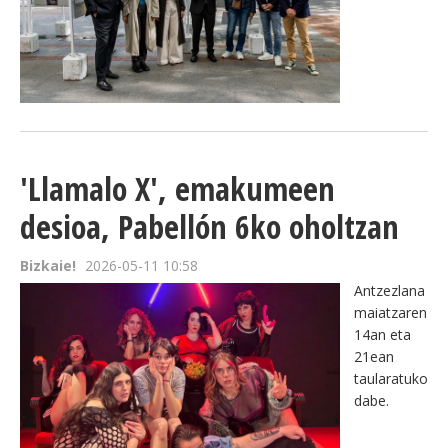
'Llamalo X', emakumeen
desioa, Pabellón 6ko oholtzan
Bizkaie!
2026-05-11 10:58
Antzezlana
maiatzaren
14an eta
21ean
taularatuko
dabe.