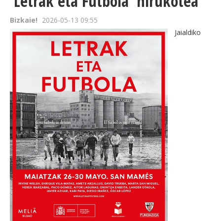
'Letrak eta Futbola' hirukotea
Bizkaie!
2026-05-13 09:55
Jaialdiko