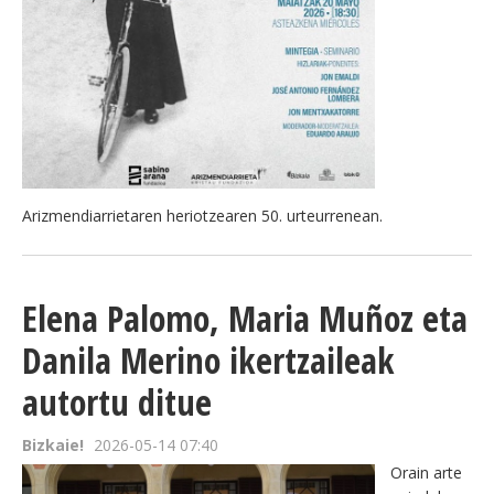
BEREZIAK
ARGAZKIAK
... AUKERA GEHIAGO
Arizmendiarrietaren heriotzearen 50. urteurrenean.
Elena Palomo, Maria Muñoz eta
Danila Merino ikertzaileak
autortu ditue
Bizkaie!
2026-05-14 07:40
Orain arte