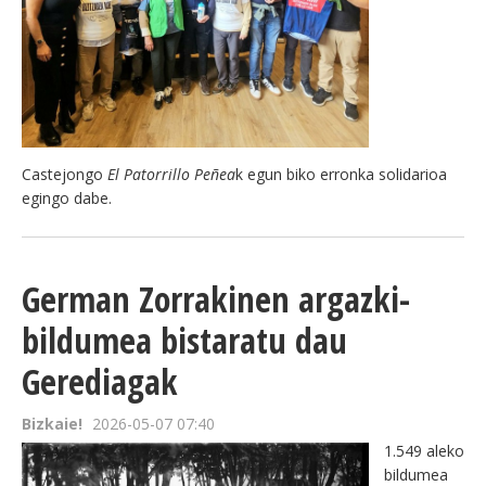
Castejongo
El Patorrillo
Peñea
k egun biko erronka solidarioa
egingo dabe.
German Zorrakinen argazki-
bildumea bistaratu dau
Gerediagak
Bizkaie!
2026-05-07 07:40
1.549 aleko
bildumea