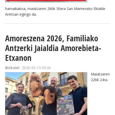
hamaikakoa, maiatzaren 26tik 30era San Mameseko Ekialde
Aretoan egingo da.
Amoreszena 2026, Familiako
Antzerki Jaialdia Amorebieta-
Etxanon
Bizkaie!
2026-05-13 09:26
Maiatzaren
22tik 24ra.