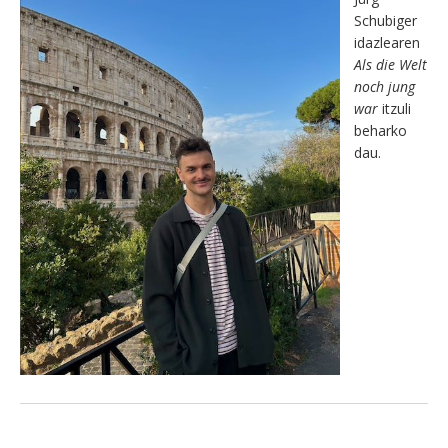
Schubiger
idazlearen
Als die Welt
noch jung
war
itzuli
beharko
dau.