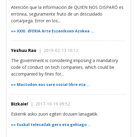
Atención que la información de QUIEN NOS DISPARÓ es
errónea, seguramente fruto de un descuidado
corta/pega. Error en los...
»»
XXXI. dFERIA Arte Eszenikoen Azokea ...
Yeshuu Rao
| 2019-02-13 10:12
The government is considering imposing a mandatory
code of conduct on tech companies, which could be
accompanied by fines for...
»»
Mastodon.eus sare sozial libre eta ...
Bizkaie!
| 2017-10-19 09:52
Eskerrik asko zuori egiten dozuen lanagaitik.
»»
Euskal telesailak gero eta gehiago ...