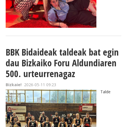
BBK Bidaideak taldeak bat egin
dau Bizkaiko Foru Aldundiaren
500. urteurrenagaz
Bizkaie!
2026-05-11 09:23
Talde