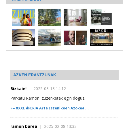
AZKEN ERANTZUNAK
Bizkaie!
| 2025-03-13 14:12
Parkatu Ramon, zuzenketak egin doguz.
»»
XXXI. dFERIA Arte Eszenikoen Azokea ...
ramon barea
| 2025-02-08 13:33