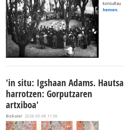
konsultau
hemen
.
'in situ: Igshaan Adams. Hautsa
harrotzen: Gorputzaren
artxiboa'
Bizkaie!
2026-05-06 11:56