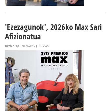
'Ezezagunok', 2026ko Max Sari
Afizionatua
Bizkaie!
2026-05-13 07:45