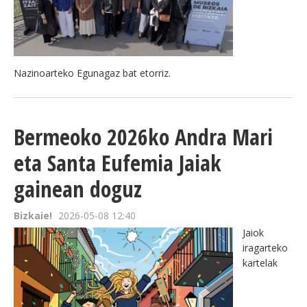
Nazinoarteko Egunagaz bat etorriz.
Bermeoko 2026ko Andra Mari
eta Santa Eufemia Jaiak
gainean doguz
Bizkaie!
2026-05-08 12:40
Jaiok
iragarteko
kartelak