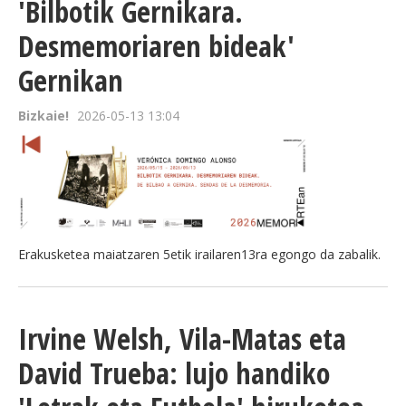
'Bilbotik Gernikara.
Desmemoriaren bideak'
Gernikan
Bizkaie!
2026-05-13 13:04
Erakusketea maiatzaren 5etik irailaren13ra egongo da zabalik.
Irvine Welsh, Vila-Matas eta
David Trueba: lujo handiko