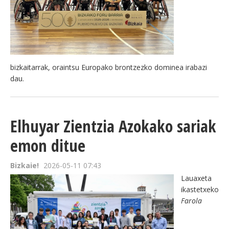
bizkaitarrak, oraintsu Europako brontzezko dominea irabazi
dau.
Elhuyar Zientzia Azokako sariak
emon ditue
Bizkaie!
2026-05-11 07:43
Lauaxeta
ikastetxeko
Farola