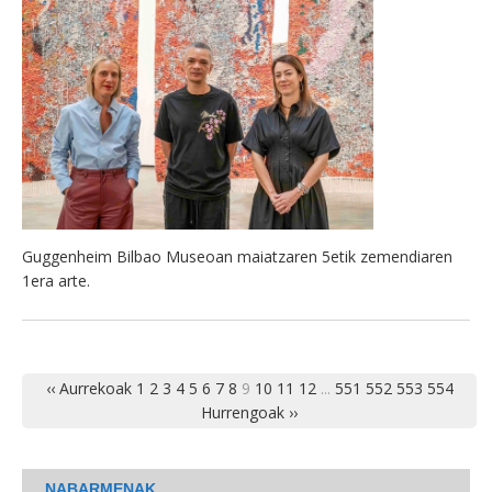
Guggenheim Bilbao Museoan maiatzaren 5etik zemendiaren
1era arte.
‹‹ Aurrekoak
1
2
3
4
5
6
7
8
9
10
11
12
...
551
552
553
554
Hurrengoak ››
NABARMENAK