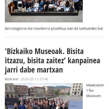
berriztagarria eta iraunkorra
proiektua izan da sarituetako bat.
'Bizkaiko Museoak. Bisita
itzazu, bisita zaitez’ kanpainea
jarri dabe martxan
Bizkaie!
2026-05-11 07:40
Maiatzaren
17ko
Museoen