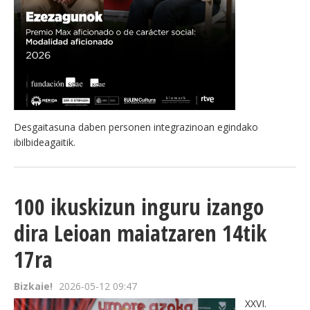
Desgaitasuna daben personen integrazinoan egindako
ibilbideagaitik.
100 ikuskizun inguru izango
dira Leioan maiatzaren 14tik
17ra
Bizkaie!
2026-05-12 09:47
XXVI.