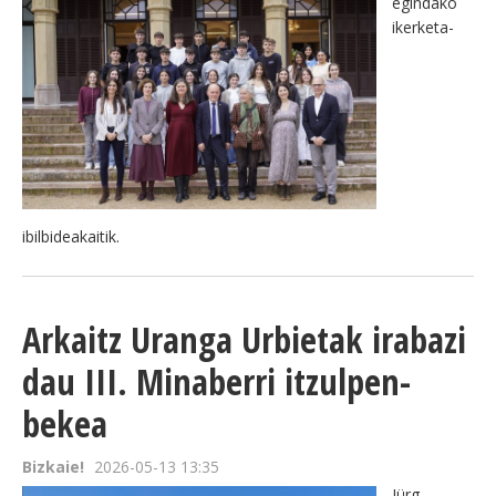
egindako
ikerketa-
ibilbideakaitik.
Arkaitz Uranga Urbietak irabazi
dau III. Minaberri itzulpen-
bekea
Bizkaie!
2026-05-13 13:35
Jürg