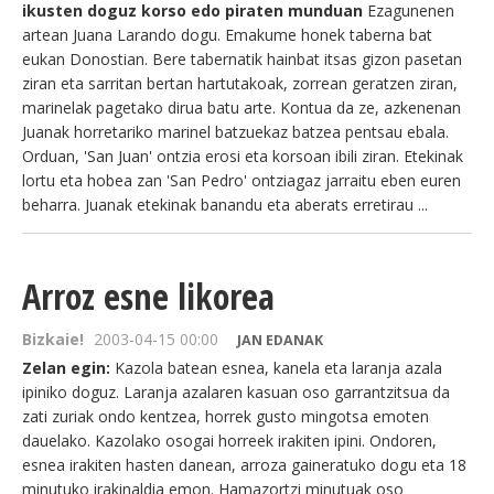
ikusten doguz korso edo piraten munduan
Ezagunenen
artean Juana Larando dogu. Emakume honek taberna bat
eukan Donostian. Bere tabernatik hainbat itsas gizon pasetan
ziran eta sarritan bertan hartutakoak, zorrean geratzen ziran,
marinelak pagetako dirua batu arte. Kontua da ze, azkenenan
Juanak horretariko marinel batzuekaz batzea pentsau ebala.
Orduan, 'San Juan' ontzia erosi eta korsoan ibili ziran. Etekinak
lortu eta hobea zan 'San Pedro' ontziagaz jarraitu eben euren
beharra. Juanak etekinak banandu eta aberats erretirau ...
Arroz esne likorea
Bizkaie!
2003-04-15 00:00
JAN EDANAK
Zelan egin:
Kazola batean esnea, kanela eta laranja azala
ipiniko doguz. Laranja azalaren kasuan oso garrantzitsua da
zati zuriak ondo kentzea, horrek gusto mingotsa emoten
dauelako. Kazolako osogai horreek irakiten ipini. Ondoren,
esnea irakiten hasten danean, arroza gaineratuko dogu eta 18
minutuko irakinaldia emon. Hamazortzi minutuak oso