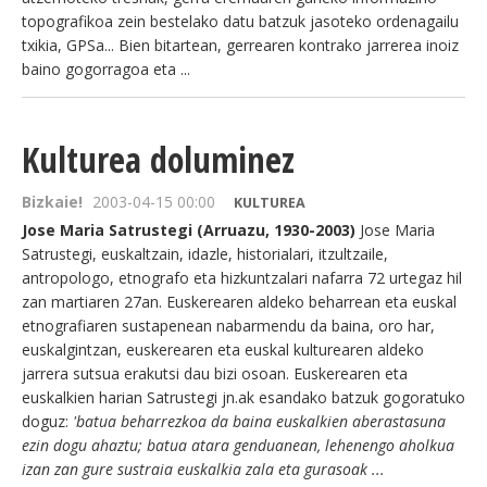
topografikoa zein bestelako datu batzuk jasoteko ordenagailu
txikia, GPSa... Bien bitartean, gerrearen kontrako jarrerea inoiz
baino gogorragoa eta ...
Kulturea doluminez
Bizkaie!
2003-04-15 00:00
KULTUREA
Jose Maria Satrustegi (Arruazu, 1930-2003)
Jose Maria
Satrustegi, euskaltzain, idazle, historialari, itzultzaile,
antropologo, etnografo eta hizkuntzalari nafarra 72 urtegaz hil
zan martiaren 27an. Euskerearen aldeko beharrean eta euskal
etnografiaren sustapenean nabarmendu da baina, oro har,
euskalgintzan, euskerearen eta euskal kulturearen aldeko
jarrera sutsua erakutsi dau bizi osoan. Euskerearen eta
euskalkien harian Satrustegi jn.ak esandako batzuk gogoratuko
doguz:
'batua beharrezkoa da baina euskalkien aberastasuna
ezin dogu ahaztu; batua atara genduanean, lehenengo aholkua
izan zan gure sustraia euskalkia zala eta gurasoak ...