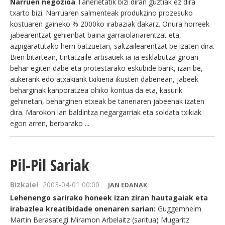
Narruen negozioa
Tanerietatik bizi diran guztiak ez dira
txarto bizi. Narruaren salmenteak produkzino prozesuko
kostuaren gaineko % 2000ko irabaziak dakarz. Onura horreek
jabearentzat gehienbat baina garraiolariarentzat eta,
azpigaratutako herri batzuetan, saltzailearentzat be izaten dira.
Bien bitartean, tintatzaile-artisauek ia-ia esklabutza giroan
behar egiten dabe eta protestarako eskubide barik, izan be,
aukerarik edo atxakiarik txikiena ikusten dabenean, jabeek
beharginak kanporatzea ohiko kontua da eta, kasurik
gehinetan, beharginen etxeak be taneriaren jabeenak izaten
dira. Marokon lan baldintza negargarriak eta soldata txikiak
egon arren, berbarako ...
Pil-Pil Sariak
Bizkaie!
2003-04-01 00:00
JAN EDANAK
Lehenengo sarirako honeek izan ziran hautagaiak eta
irabazlea kreatibidade onenaren sarian:
Guggemheim
Martin Berasategi Miramon Arbelaitz (saritua) Mugaritz