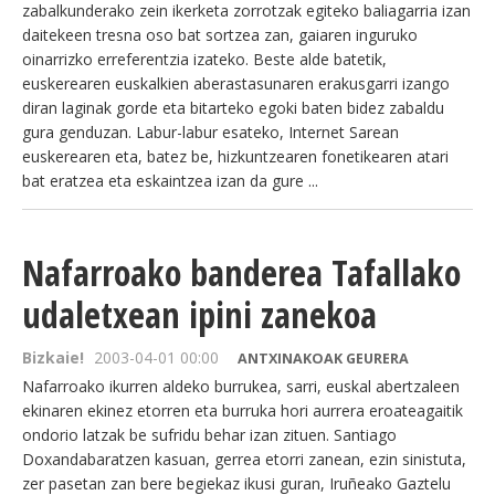
zabalkunderako zein ikerketa zorrotzak egiteko baliagarria izan
daitekeen tresna oso bat sortzea zan, gaiaren inguruko
oinarrizko erreferentzia izateko. Beste alde batetik,
euskerearen euskalkien aberastasunaren erakusgarri izango
diran laginak gorde eta bitarteko egoki baten bidez zabaldu
gura genduzan. Labur-labur esateko, Internet Sarean
euskerearen eta, batez be, hizkuntzearen fonetikearen atari
bat eratzea eta eskaintzea izan da gure ...
Nafarroako banderea Tafallako
udaletxean ipini zanekoa
Bizkaie!
2003-04-01 00:00
ANTXINAKOAK GEURERA
Nafarroako ikurren aldeko burrukea, sarri, euskal abertzaleen
ekinaren ekinez etorren eta burruka hori aurrera eroateagaitik
ondorio latzak be sufridu behar izan zituen. Santiago
Doxandabaratzen kasuan, gerrea etorri zanean, ezin sinistuta,
zer pasetan zan bere begiekaz ikusi guran, Iruñeako Gaztelu