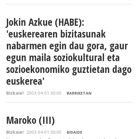
Jokin Azkue (HABE):
'euskerearen bizitasunak
nabarmen egin dau gora, gaur
egun maila soziokultural eta
sozioekonomiko guztietan dago
euskerea'
Bizkaie!
2003-04-01 00:00
BARRIKETAN
Maroko (III)
Bizkaie!
2003-04-01 00:00
BIDAIDE