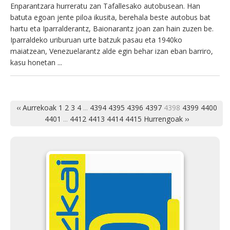
Enparantzara hurreratu zan Tafallesako autobusean. Han
batuta egoan jente piloa ikusita, berehala beste autobus bat
hartu eta Iparralderantz, Baionarantz joan zan hain zuzen be.
Iparraldeko uriburuan urte batzuk pasau eta 1940ko
maiatzean, Venezuelarantz alde egin behar izan eban barriro,
kasu honetan ...
‹‹ Aurrekoak
1
2
3
4
...
4394
4395
4396
4397
4398
4399
4400
4401
...
4412
4413
4414
4415
Hurrengoak ››