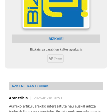
BIZKAIE!
Bizkaierea darabilen kultur agerkaria
Twitter
AZKEN ERANTZUNAK
Arantzibia
| 2026-01-16 20:53
Aurreko artikuluarekiko interesatuta nau euskal aditza
trinkoak liburu hau erosteko. Erraidazuek mesedez prezio