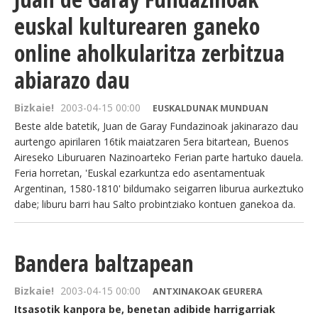
euskal kulturearen ganeko
online aholkularitza zerbitzua
abiarazo dau
Bizkaie!
2003-04-15 00:00
EUSKALDUNAK MUNDUAN
Beste alde batetik, Juan de Garay Fundazinoak jakinarazo dau
aurtengo apirilaren 16tik maiatzaren 5era bitartean, Buenos
Aireseko Liburuaren Nazinoarteko Ferian parte hartuko dauela.
Feria horretan, 'Euskal ezarkuntza edo asentamentuak
Argentinan, 1580-1810' bildumako seigarren liburua aurkeztuko
dabe; liburu barri hau Salto probintziako kontuen ganekoa da.
Bandera baltzapean
Bizkaie!
2003-04-15 00:00
ANTXINAKOAK GEURERA
Itsasotik kanpora be, benetan adibide harrigarriak