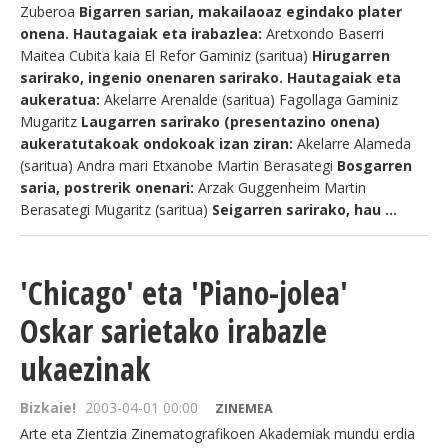
Zuberoa
Bigarren sarian, makailaoaz egindako plater
onena. Hautagaiak eta irabazlea:
Aretxondo Baserri
Maitea Cubita kaia El Refor Gaminiz (saritua)
Hirugarren
sarirako, ingenio onenaren sarirako. Hautagaiak eta
aukeratua:
Akelarre Arenalde (saritua) Fagollaga Gaminiz
Mugaritz
Laugarren sarirako (presentazino onena)
aukeratutakoak ondokoak izan ziran:
Akelarre Alameda
(saritua) Andra mari Etxanobe Martin Berasategi
Bosgarren
saria, postrerik onenari:
Arzak Guggenheim Martin
Berasategi Mugaritz (saritua)
Seigarren sarirako, hau ...
'Chicago' eta 'Piano-jolea'
Oskar sarietako irabazle
ukaezinak
Bizkaie!
2003-04-01 00:00
ZINEMEA
Arte eta Zientzia Zinematografikoen Akademiak mundu erdia