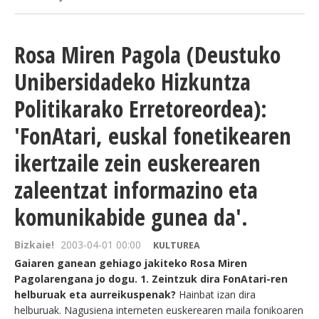
Rosa Miren Pagola (Deustuko
Unibersidadeko Hizkuntza
Politikarako Erretoreordea):
'FonAtari, euskal fonetikearen
ikertzaile zein euskerearen
zaleentzat informazino eta
komunikabide gunea da'.
Bizkaie!
2003-04-01 00:00
KULTUREA
Gaiaren ganean gehiago jakiteko Rosa Miren
Pagolarengana jo dogu. 1. Zeintzuk dira FonAtari-ren
helburuak eta aurreikuspenak?
Hainbat izan dira
helburuak. Nagusiena interneten euskerearen maila fonikoaren