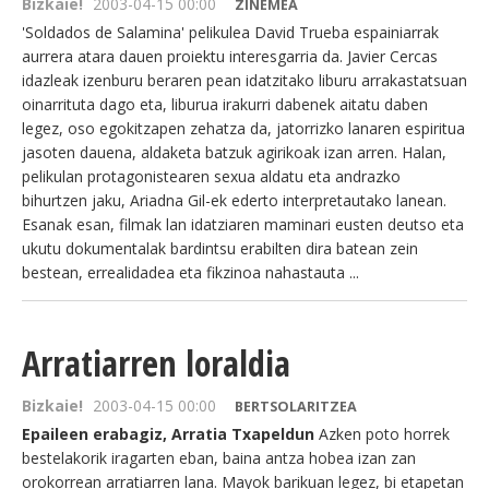
Bizkaie!
2003-04-15 00:00
ZINEMEA
'Soldados de Salamina' pelikulea David Trueba espainiarrak
aurrera atara dauen proiektu interesgarria da. Javier Cercas
idazleak izenburu beraren pean idatzitako liburu arrakastatsuan
oinarrituta dago eta, liburua irakurri dabenek aitatu daben
legez, oso egokitzapen zehatza da, jatorrizko lanaren espiritua
jasoten dauena, aldaketa batzuk agirikoak izan arren. Halan,
pelikulan protagonistearen sexua aldatu eta andrazko
bihurtzen jaku, Ariadna Gil-ek ederto interpretautako lanean.
Esanak esan, filmak lan idatziaren maminari eusten deutso eta
ukutu dokumentalak bardintsu erabilten dira batean zein
bestean, errealidadea eta fikzinoa nahastauta ...
Arratiarren loraldia
Bizkaie!
2003-04-15 00:00
BERTSOLARITZEA
Epaileen erabagiz, Arratia Txapeldun
Azken poto horrek
bestelakorik iragarten eban, baina antza hobea izan zan
orokorrean arratiarren lana. Mayok barikuan legez, bi etapetan