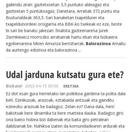
gailendu ziran: gaztetxoetan 3,5 puntuko aldeagaz eta
gazteetan 5 puntukoagaz. Danetara, Arratiak 372 puntu eta
Busturialdeak 363,5. Sari banaketan txapeldunei eta
txapeldunordeei oroigarria eta BBK-ko txekeak ez eze, beste
bi sari be banatu jakezan: finalista gazteenarena Jurek
Ziemkiewicz morrozko arratiarrak hartu eban eta bizkaiera
egokienarena Miren Amuriza berriztarrak.
Balorazinoa
Amaitu
da aurtengo edizinoa eta balorazinoa ...
Udal jarduna kutsatu gura ete?
Bizkaie!
2003-04-15 00:00
ERETXIA
Ez dot esan gura herrietako lan politikoa gardena ta polita dala
beti. Ezinikusiak, arazoak, eztabaida antzuak eta gainditu
ezinezko arazoak be badagoz. Zelan ez? Dana dala, herri
bakotxak bere dinamika ta bere martxea dauka. Badagoz giro
ona baino hobea bizi dabenak eta baita giro petralean
dabilzanak be. Nahikoa izaten da komunidadearen ardurak eta