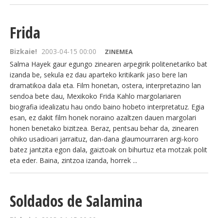
Frida
Bizkaie!
2003-04-15 00:00
ZINEMEA
Salma Hayek gaur egungo zinearen arpegirik politenetariko bat
izanda be, sekula ez dau aparteko kritikarik jaso bere lan
dramatikoa dala eta. Film honetan, ostera, interpretazino lan
sendoa bete dau, Mexikoko Frida Kahlo margolariaren
biografia idealizatu hau ondo baino hobeto interpretatuz. Egia
esan, ez dakit film honek noraino azaltzen dauen margolari
honen benetako bizitzea. Beraz, pentsau behar da, zinearen
ohiko usadioari jarraituz, dan-dana glaumourraren argi-koro
batez jantzita egon dala, gaiztoak on bihurtuz eta motzak polit
eta eder. Baina, zintzoa izanda, horrek ...
Soldados de Salamina