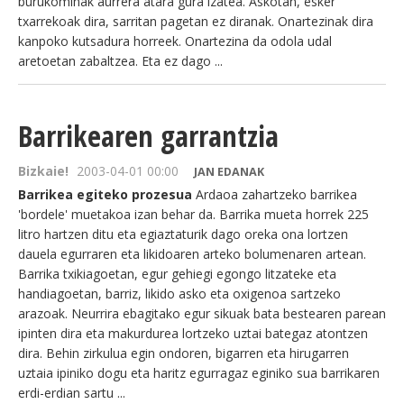
burukominak aurrera atara gura izatea. Askotan, esker
txarrekoak dira, sarritan pagetan ez diranak. Onartezinak dira
kanpoko kutsadura horreek. Onartezina da odola udal
aretoetan zabaltzea. Eta ez dago ...
Barrikearen garrantzia
Bizkaie!
2003-04-01 00:00
JAN EDANAK
Barrikea egiteko prozesua
Ardaoa zahartzeko barrikea
'bordele' muetakoa izan behar da. Barrika mueta horrek 225
litro hartzen ditu eta egiaztaturik dago oreka ona lortzen
dauela egurraren eta likidoaren arteko bolumenaren artean.
Barrika txikiagoetan, egur gehiegi egongo litzateke eta
handiagoetan, barriz, likido asko eta oxigenoa sartzeko
arazoak. Neurrira ebagitako egur sikuak bata bestearen parean
ipinten dira eta makurdurea lortzeko uztai bategaz atontzen
dira. Behin zirkulua egin ondoren, bigarren eta hirugarren
uztaia ipiniko dogu eta haritz egurragaz eginiko sua barrikaren
erdi-erdian sartu ...