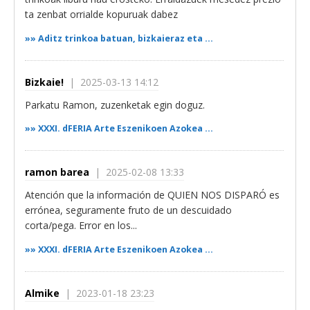
ta zenbat orrialde kopuruak dabez
»»
Aditz trinkoa batuan, bizkaieraz eta ...
Bizkaie!
| 2025-03-13 14:12
Parkatu Ramon, zuzenketak egin doguz.
»»
XXXI. dFERIA Arte Eszenikoen Azokea ...
ramon barea
| 2025-02-08 13:33
Atención que la información de QUIEN NOS DISPARÓ es
errónea, seguramente fruto de un descuidado
corta/pega. Error en los...
»»
XXXI. dFERIA Arte Eszenikoen Azokea ...
Almike
| 2023-01-18 23:23