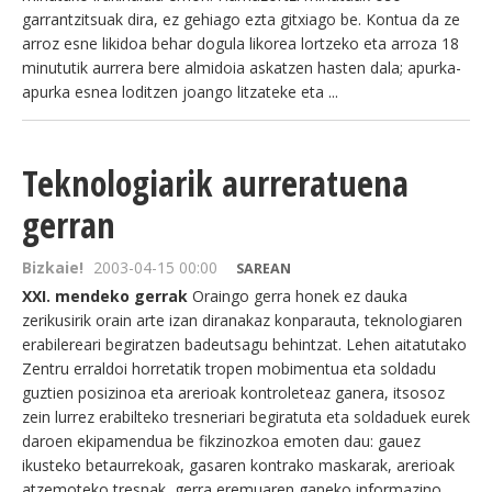
garrantzitsuak dira, ez gehiago ezta gitxiago be. Kontua da ze
arroz esne likidoa behar dogula likorea lortzeko eta arroza 18
minututik aurrera bere almidoia askatzen hasten dala; apurka-
apurka esnea loditzen joango litzateke eta ...
Teknologiarik aurreratuena
gerran
Bizkaie!
2003-04-15 00:00
SAREAN
XXI. mendeko gerrak
Oraingo gerra honek ez dauka
zerikusirik orain arte izan diranakaz konparauta, teknologiaren
erabilereari begiratzen badeutsagu behintzat. Lehen aitatutako
Zentru erraldoi horretatik tropen mobimentua eta soldadu
guztien posizinoa eta arerioak kontroleteaz ganera, itsosoz
zein lurrez erabilteko tresneriari begiratuta eta soldaduek eurek
daroen ekipamendua be fikzinozkoa emoten dau: gauez
ikusteko betaurrekoak, gasaren kontrako maskarak, arerioak
atzemoteko tresnak, gerra eremuaren ganeko informazino