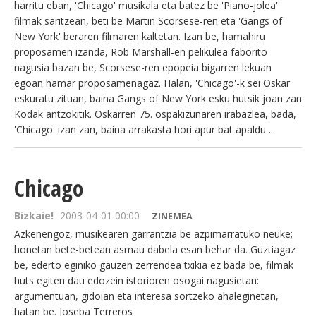
harritu eban, 'Chicago' musikala eta batez be 'Piano-jolea'
filmak saritzean, beti be Martin Scorsese-ren eta 'Gangs of
New York' beraren filmaren kaltetan. Izan be, hamahiru
proposamen izanda, Rob Marshall-en pelikulea faborito
nagusia bazan be, Scorsese-ren epopeia bigarren lekuan
egoan hamar proposamenagaz. Halan, 'Chicago'-k sei Oskar
eskuratu zituan, baina Gangs of New York esku hutsik joan zan
Kodak antzokitik. Oskarren 75. ospakizunaren irabazlea, bada,
'Chicago' izan zan, baina arrakasta hori apur bat apaldu ...
Chicago
Bizkaie!
2003-04-01 00:00
ZINEMEA
Azkenengoz, musikearen garrantzia be azpimarratuko neuke;
honetan bete-betean asmau dabela esan behar da. Guztiagaz
be, ederto eginiko gauzen zerrendea txikia ez bada be, filmak
huts egiten dau edozein istorioren osogai nagusietan:
argumentuan, gidoian eta interesa sortzeko ahaleginetan,
hatan be. Joseba Terreros