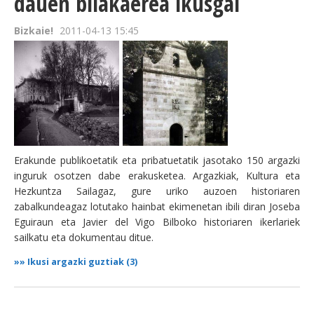
dauen bilakaerea ikusgai
Bizkaie!
2011-04-13 15:45
Erakunde publikoetatik eta pribatuetatik jasotako 150 argazki
inguruk osotzen dabe erakusketea. Argazkiak, Kultura eta
Hezkuntza Sailagaz, gure uriko auzoen historiaren
zabalkundeagaz lotutako hainbat ekimenetan ibili diran Joseba
Eguiraun eta Javier del Vigo Bilboko historiaren ikerlariek
sailkatu eta dokumentau ditue.
»»
Ikusi argazki guztiak (3)