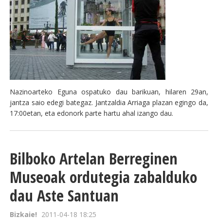
Nazinoarteko Eguna ospatuko dau barikuan, hilaren 29an,
jantza saio edegi bategaz. Jantzaldia Arriaga plazan egingo da,
17:00etan, eta edonork parte hartu ahal izango dau.
Bilboko Artelan Berreginen
Museoak ordutegia zabalduko
dau Aste Santuan
Bizkaie!
2011-04-18 18:25