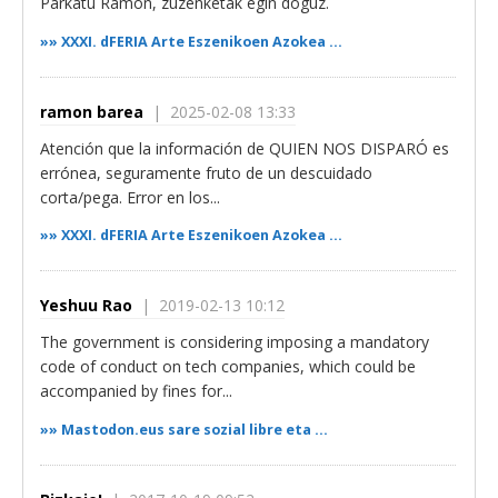
Parkatu Ramon, zuzenketak egin doguz.
»»
XXXI. dFERIA Arte Eszenikoen Azokea ...
ramon barea
| 2025-02-08 13:33
Atención que la información de QUIEN NOS DISPARÓ es
errónea, seguramente fruto de un descuidado
corta/pega. Error en los...
»»
XXXI. dFERIA Arte Eszenikoen Azokea ...
Yeshuu Rao
| 2019-02-13 10:12
The government is considering imposing a mandatory
code of conduct on tech companies, which could be
accompanied by fines for...
»»
Mastodon.eus sare sozial libre eta ...