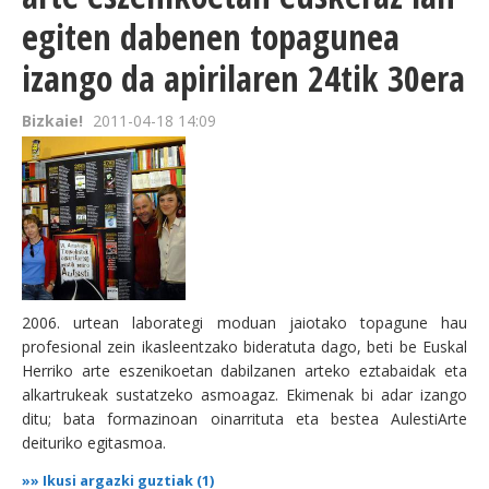
egiten dabenen topagunea
izango da apirilaren 24tik 30era
Bizkaie!
2011-04-18 14:09
2006. urtean laborategi moduan jaiotako topagune hau
profesional zein ikasleentzako bideratuta dago, beti be Euskal
Herriko arte eszenikoetan dabilzanen arteko eztabaidak eta
alkartrukeak sustatzeko asmoagaz. Ekimenak bi adar izango
ditu; bata formazinoan oinarrituta eta bestea AulestiArte
deituriko egitasmoa.
»»
Ikusi argazki guztiak (1)