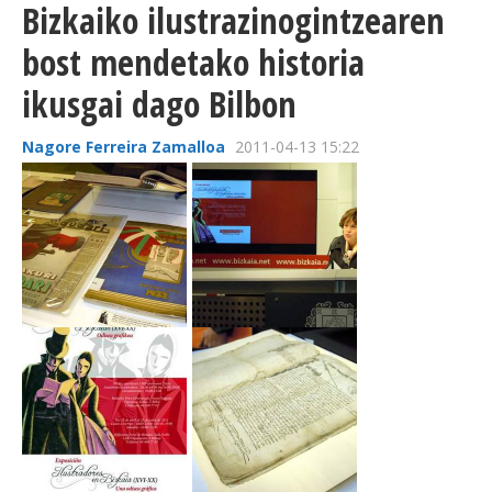
Bizkaiko ilustrazinogintzearen
bost mendetako historia
ikusgai dago Bilbon
Nagore Ferreira Zamalloa
2011-04-13 15:22