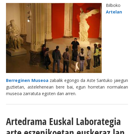
Bilboko
Artelan
Berreginen Museoa
zabalik egongo da Aste Santuko jaiegun
guztietan, astelehenean bere bai, egun horretan normalean
museoa zarratuta egoten dan arren.
Artedrama Euskal Laborategia
arte eszenikoetan euskeraz lan