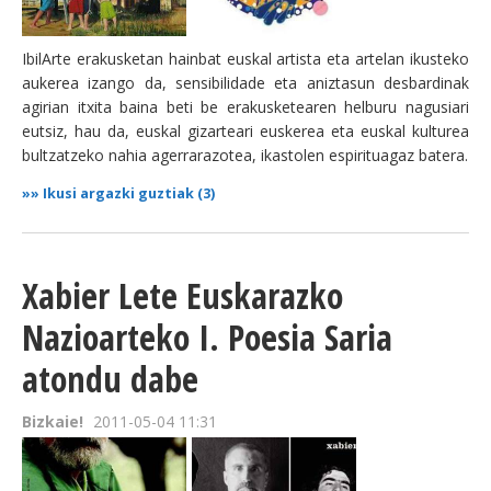
IbilArte erakusketan hainbat euskal artista eta artelan ikusteko
aukerea izango da, sensibilidade eta aniztasun desbardinak
agirian itxita baina beti be erakusketearen helburu nagusiari
eutsiz, hau da, euskal gizarteari euskerea eta euskal kulturea
bultzatzeko nahia agerrarazotea, ikastolen espirituagaz batera.
»»
Ikusi argazki guztiak (3)
Xabier Lete Euskarazko
Nazioarteko I. Poesia Saria
atondu dabe
Bizkaie!
2011-05-04 11:31