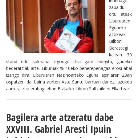
lehenago
zabaldu
ditu ateak
Liburuaren
Eguneko
azokeak
Bilbon.
Berastegi
kalean 30
stand edo salmahai egongo dira gaur edegita, gaueko
bederatziak arte. Liburuak % 10eko beherepenagaz erosi ahal
izango dira. Liburuaren Nazinoarteko Eguna apirilaren 23an
ospatzen da, baina aurten Aste Santu barruan danez, azokea
aurreratzea erabagi eban Bizkaiko Liburu Saltzaileen Elkarteak.
Bagilera arte atzeratu dabe
XXVIII. Gabriel Aresti Ipuin