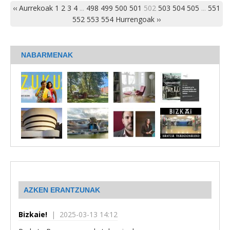
‹‹ Aurrekoak
1
2
3
4
...
498
499
500
501
502
503
504
505
...
551
552
553
554
Hurrengoak ››
NABARMENAK
AZKEN ERANTZUNAK
Bizkaie!
| 2025-03-13 14:12