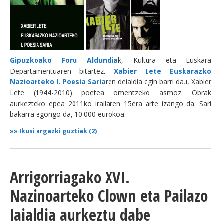
Gipuzkoako Foru Aldundia
k, Kultura eta Euskara
Departamentuaren bitartez,
Xabier Lete Euskarazko
Nazioarteko I. Poesia Saria
ren deialdia egin barri dau, Xabier
Lete (1944-2010) poetea omentzeko asmoz. Obrak
aurkezteko epea 2011ko irailaren 15era arte izango da. Sari
bakarra egongo da, 10.000 eurokoa.
»»
Ikusi argazki guztiak (2)
Arrigorriagako XVI.
Nazinoarteko Clown eta Pailazo
Jaialdia aurkeztu dabe