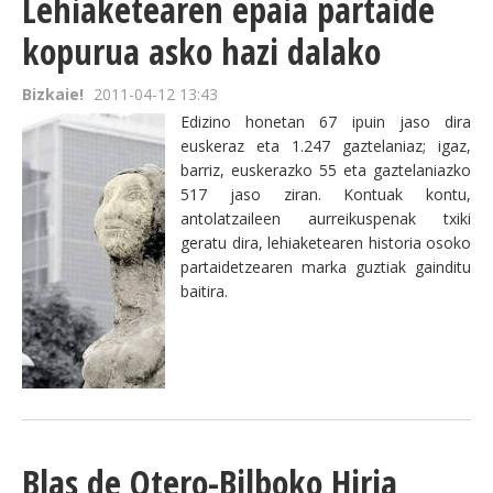
Lehiaketearen epaia partaide
kopurua asko hazi dalako
Bizkaie!
2011-04-12 13:43
Edizino honetan 67 ipuin jaso dira
euskeraz eta 1.247 gaztelaniaz; igaz,
barriz, euskerazko 55 eta gaztelaniazko
517 jaso ziran. Kontuak kontu,
antolatzaileen aurreikuspenak txiki
geratu dira, lehiaketearen historia osoko
partaidetzearen marka guztiak gainditu
baitira.
Blas de Otero-Bilboko Hiria