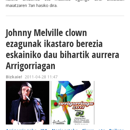
maiatzaren 7an hasiko dira.
Johnny Melville clown
ezagunak ikastaro berezia
eskainiko dau bihartik aurrera
Arrigorriagan
Bizkaie!
2011-04-28 11:47