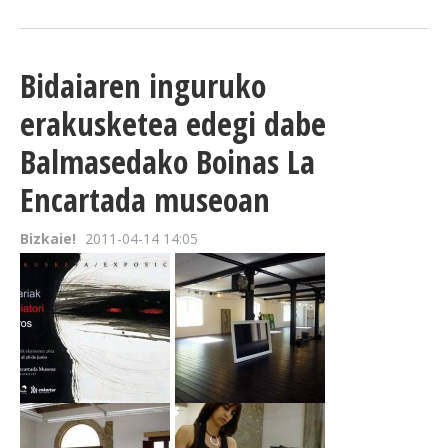
Bidaiaren inguruko
erakusketea edegi dabe
Balmasedako Boinas La
Encartada museoan
Bizkaie!
2011-04-14 14:05