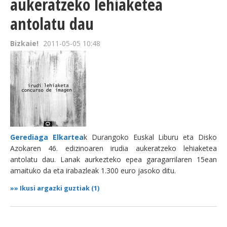
aukeratzeko lehiaketea
antolatu dau
Bizkaie!
2011-05-05 10:48
Gerediaga Elkartea
k Durangoko Euskal Liburu eta Disko
Azokaren 46. edizinoaren irudia aukeratzeko lehiaketea
antolatu dau. Lanak aurkezteko epea garagarrilaren 15ean
amaituko da eta irabazleak 1.300 euro jasoko ditu.
»»
Ikusi argazki guztiak (1)