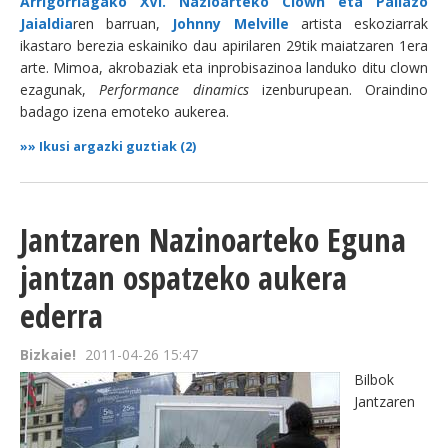
Arrigorriagako XVI. Nazioarteko Clown eta Pailazo
Jaialdia
ren barruan,
Joh
nny Melville
artista eskoziarrak
ikastaro berezia eskainiko dau apirilaren 29tik maiatzaren 1era
arte. Mimoa, akrobaziak eta inprobisazinoa landuko ditu clown
ezagunak,
Performance dinamics
izenburupean. Oraindino
badago izena emoteko aukerea.
»»
Ikusi argazki guztiak (2)
Jantzaren Nazinoarteko Eguna
jantzan ospatzeko aukera
ederra
Bizkaie!
2011-04-26 15:47
Bilbok
Jantzaren