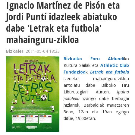
Ignacio Martínez de Pisón eta
Jordi Puntí idazleek abiatuko
dabe 'Letrak eta futbola'
mahainguru-zikloa
Bizkaie!
2011-05-04 18:33
Bizkaiko Foru Aldundi
ko
Kultura Sailak eta
Athletic Club
Fundazioa
k
Letrak eta futbola
izeneko mahainguru-zikloa
antolatu dabe Bilboko Firu
Liburutegian. Aurten,
Ipuina
jokaleku
izango dabe berbagai
hizlariek. Berbaldiak maiatzaren
5ean, 12an eta 19an egingo
ditue, 19:00etan.