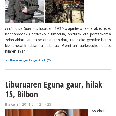
El chico de Guernica
liburuan, 1937ko apirileko jazoerak ez eze,
bonbardeoak Gernikako bizimodua, ohiturak eta pentsakerea
zelan aldatu zituan be erakusten dau, 14 urteko gernikar baten
bizipenetatik abiatuta. Liburua Gernikan aurkeztuko dabe,
hilaren 19an.
»»
Ikusi argazki guztiak (2)
Liburuaren Eguna gaur, hilak
15, Bilbon
Bizkaie!
2011-04-12 17:23
Astebete