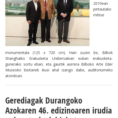
2010ean
BEREZIAK
pintautako
mihise
ARGAZKIAK
... AUKERA GEHIAGO
monumentala (125 x 720 cm). Hain zuzen be, Bilbok
Shanghaiko Erakusketa Unibersalean eukan erakusketa-
gunerako sortu eban, eta gaurtik aurrera Bilboko Arte Eder
Museoko bisitariek ikusi ahal izango dabe, auditoriumeko
atondoan.
Gerediagak Durangoko
Azokaren 46. edizinoaren irudia