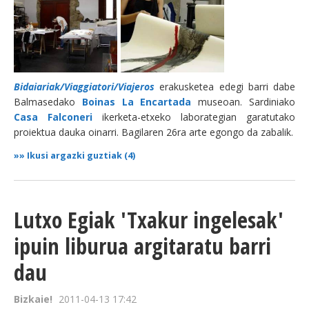
Bidaiariak/Viaggiatori/Viajeros
erakusketea edegi barri dabe
Balmasedako
Boinas La Encartada
museoan. Sardiniako
Casa Falconeri
ikerketa-etxeko laborategian garatutako
proiektua dauka oinarri. Bagilaren 26ra arte egongo da zabalik.
»»
Ikusi argazki guztiak (4)
Lutxo Egiak 'Txakur ingelesak'
ipuin liburua argitaratu barri
dau
Bizkaie!
2011-04-13 17:42