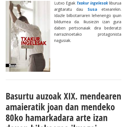
Lutxo Egiak
Txakur ingelesak
liburua
argitaratu dau
Susa
etxearekin.
Idazle bilbotarraren lehenengo ipuin
bildumea da. Ikusiezin izan gura
daben pertsonaiak dira bederatzi
narrazinoetako protagonista
nagusiak.
Basurtu auzoak XIX. mendearen
amaieratik joan dan mendeko
80ko hamarkadara arte izan