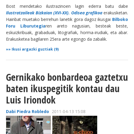
Bost mendetako ilustrazinoen lagin ederra batu dabe
Ilustratzaileak Bizkaian (XVI-XX). Odisea grafikoa
erakusketan.
Hainbat muetako berrehun lanetik gora dagoz ikusgai
Bilboko
Foru Liburutegia
ren areto nagusian, besteak beste,
eskuizkribuak, grabaduak, litografiak, horma-irudiak, eta abar.
Erakusketea bagilaren 25era arte egongo da zabalik.
»»
Ikusi argazki guztiak (9)
Gernikako bonbardeoa gaztetxu
baten ikuspegitik kontau dau
Luis Iriondok
Dabi Piedra Robledo
2011-04-13 15:08