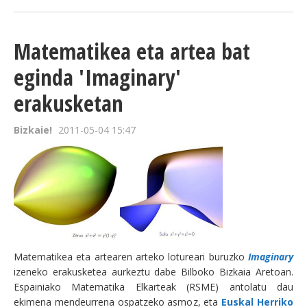
Matematikea eta artea bat
eginda 'Imaginary'
erakusketan
Bizkaie!
2011-05-04 15:47
Matematikea eta artearen arteko lotureari buruzko
Imaginary
izeneko erakusketea aurkeztu dabe Bilboko Bizkaia Aretoan.
Espainiako Matematika Elkarteak (RSME) antolatu dau
ekimena mendeurrena ospatzeko asmoz, eta
Euskal Herriko