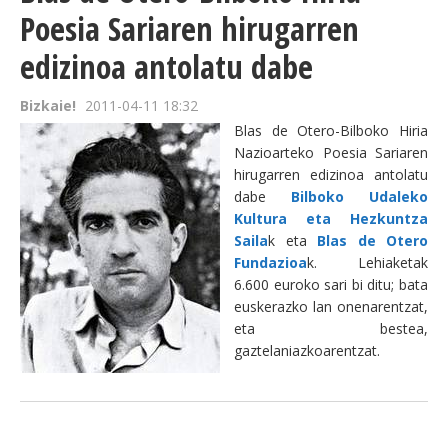
Poesia Sariaren hirugarren
edizinoa antolatu dabe
Bizkaie!
2011-04-11 18:32
Blas de Otero-Bilboko Hiria
Nazioarteko Poesia Sariaren
hirugarren edizinoa antolatu
dabe
Bilboko Udaleko
Kultura eta Hezkuntza
Saila
k eta
Blas de Otero
Fundazioa
k. Lehiaketak
6.600 euroko sari bi ditu; bata
euskerazko lan onenarentzat,
eta bestea,
gaztelaniazkoarentzat.