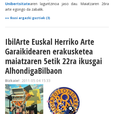
Unibertsitate
aren laguntzinoa jaso dau. Maiatzaren 26ra
arte egongo da zabalik.
»»
Ikusi argazki guztiak (3)
IbilArte Euskal Herriko Arte
Garaikidearen erakusketea
maiatzaren 5etik 22ra ikusgai
AlhondigaBilbaon
Bizkaie!
2011-05-04 15:33