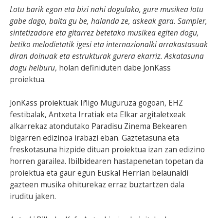
Lotu barik egon eta bizi nahi dogulako, gure musikea lotu
gabe dago, baita gu be, halanda ze, askeak gara. Sampler,
sintetizadore eta gitarrez betetako musikea egiten dogu,
betiko melodietatik igesi eta internazionalki arrakastasuak
diran doinuak eta estrukturak gurera ekarriz. Askatasuna
dogu helburu
, holan definiduten dabe JonKass
proiektua.
JonKass proiektuak Iñigo Muguruza gogoan, EHZ
festibalak, Antxeta Irratiak eta Elkar argitaletxeak
alkarrekaz atondutako Paradisu Zinema Bekearen
bigarren edizinoa irabazi eban. Gaztetasuna eta
freskotasuna hizpide dituan proiektua izan zan edizino
horren garailea. Ibilbidearen hastapenetan topetan da
proiektua eta gaur egun Euskal Herrian belaunaldi
gazteen musika ohiturekaz erraz buztartzen dala
iruditu jaken.