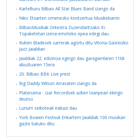
Kartelburu Bilbao All Star Blues Band izango da
Niko Etxarten omenezko kontzertua Muxikebarrin
BilbaoMusikak Orkestra Zuzendaritzako XI.
Topaketetan izena emoteko epea edegi dau
Ruben Bladesek sarrerak agortu ditu Vitoria-Gasteizko
Jazz Jaialdian
Jaialdiak 22. edizinoa egingo dau garagarrilaren 11tik
abuztuaren 15era
20. Bilbao BBK Live prest
Big Daddy Wilson Arrasaten izango da
Plateruena - Izar Recordsek azken txanpeari ekingo
deutso
Lurium seikoteak irabazi dau
York Bowen Festival Enkarterri Jaialdiak 100 musikari
gazte batuko ditu