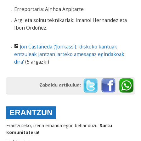
Erreportaria: Ainhoa Azpitarte.
Argi eta soinu teknikariak: Imanol Hernandez eta
Ibon Ordoñez.
Jon Castañeda ('Jonkass'): 'diskoko kantuak
entzuleak jantzan jarteko amesagaz egindakoak
dira'
(5 argazki)
Zabaldu artikulua:
ERANTZUN
Erantzuteko, izena emanda egon behar duzu.
Sartu
komunitatera!