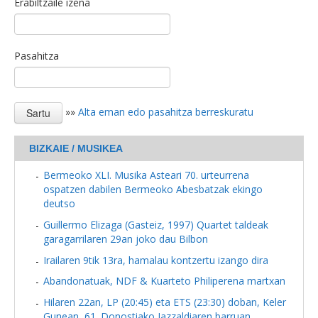
Erabiltzaile izena
Pasahitza
»»
Alta eman edo pasahitza berreskuratu
BIZKAIE / MUSIKEA
Bermeoko XLI. Musika Asteari 70. urteurrena
ospatzen dabilen Bermeoko Abesbatzak ekingo
deutso
Guillermo Elizaga (Gasteiz, 1997) Quartet taldeak
garagarrilaren 29an joko dau Bilbon
Irailaren 9tik 13ra, hamalau kontzertu izango dira
Abandonatuak, NDF & Kuarteto Philiperena martxan
Hilaren 22an, LP (20:45) eta ETS (23:30) doban, Keler
Gunean, 61. Donostiako Jazzaldiaren barruan