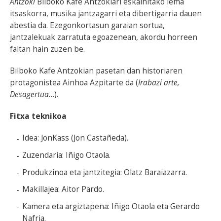
Antzoki
Bilboko Kafe Antzokiari eskainitako lema
itsaskorra, musika jantzagarri eta dibertigarria dauen
abestia da. Ezegonkortasun garaian sortua,
jantzalekuak zarratuta egoazenean, akordu horreen
faltan hain zuzen be.
Bilboko Kafe Antzokian pasetan dan historiaren
protagonistea Ainhoa Azpitarte da (
Irabazi arte,
Desagertua
…).
Fitxa teknikoa
Idea: JonKass (Jon Castañeda).
Zuzendaria: Iñigo Otaola.
Produkzinoa eta jantzitegia: Olatz Baraiazarra.
Makillajea: Aitor Pardo.
Kamera eta argiztapena: Iñigo Otaola eta Gerardo
Nafria.