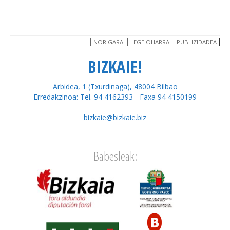
NOR GARA
LEGE OHARRA
PUBLIZIDADEA
BIZKAIE!
Arbidea, 1 (Txurdinaga), 48004 Bilbao
Erredakzinoa: Tel. 94 4162393 - Faxa 94 4150199
bizkaie@bizkaie.biz
Babesleak: