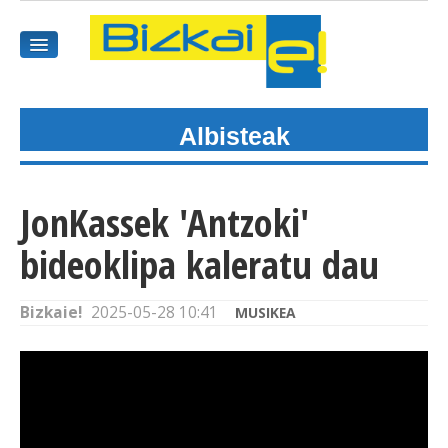
Albisteak
HASIEREA
HARPIDETU
JonKassek 'Antzoki'
GAIAK
bideoklipa kaleratu dau
AGENDEA
Bizkaie!
2025-05-28 10:41
MUSIKEA
KOMUNITATEA
ALBISTE GUZTIAK
BIDEOAK