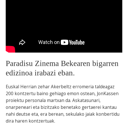
BEREZIAK
ARGAZKIAK
... AUKERA GEHIAGO
Paradisu Zinema Bekearen bigarren
edizinoa irabazi eban.
Euskal Herrian zehar Akerbeltz erromeria taldeagaz
200 kontzertu baino gehiago emon ostean, JonKassen
proiektu personala martxan da. Askatasunari,
onarpeneari eta bizitzako benetako gertaerei kantau
nahi deutse eta, era berean, sekulako jaiak konbertidu
dira haren kontzertuak.