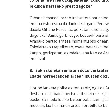
7.- Oihane Pereak txapelketak itxiko di
lekukoa hartzeko prest zagoze?
Oihanek esandakoaren irakurketa bat baino 
emona estu-estua da, lankideak gara. Pentse
dauela Oihane Perea, txapelketan, oholtza ga
dogulako. Baina, garbi dago, besteok bere e
Arabako bertsolaritzea momentu oso onean d
Eskolarteko txapelketan, esate baterako, be
kanpo, gerizpetan, egindako lana izan da Ara
emoitzak.
8.- Zuk eskoletan emoten dozu bertsolar
Edade horreetakoen artean ikusten dozu
Hor be lanketa polita egiten gabiz, egia da 
desbardinak, baina bertsolaritzeari esker ga
euskerea modu ludiko batean zabaltzen, gazt
moduan, lau hormaren artean erabilteko bain