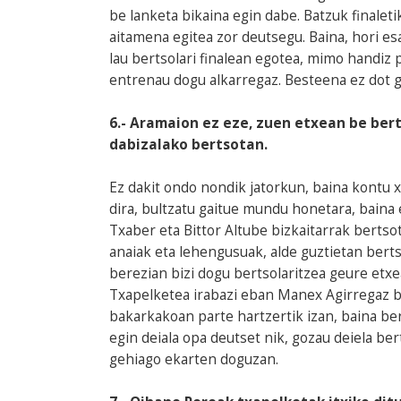
be lanketa bikaina egin dabe. Batzuk finalet
aitamena egitea zor deutsegu. Baina, hori es
lau bertsolari finalean egotea, mimo handiz
entrenau dogu alkarregaz. Besteena ez dot gi
6.- Aramaion ez eze, zuen etxean be berts
dabizalako bertsotan.
Ez dakit ondo nondik jatorkun, baina kontu 
dira, bultzatu gaitue mundu honetara, baina 
Txaber eta Bittor Altube bizkaitarrak bertso
anaiak eta lehengusuak, alde guztietan berts
berezian bizi dogu bertsolaritzea geure etx
Txapelketea irabazi eban Manex Agirregaz b
bakarkakoan parte hartzertik izan, baina ber
egin deiala opa deutset nik, gozau deiela be
gehiago ekarten doguzan.