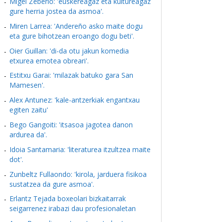
Migel Zeberio: 'euskereagaz eta kultureagaz
gure herria jostea da asmoa'.
Miren Larrea: 'Andereño asko maite dogu
eta gure bihotzean eroango dogu beti'.
Oier Guillan: 'di-da otu jakun komedia
etxurea emotea obreari'.
Estitxu Garai: 'milazak batuko gara San
Mamesen'.
Alex Antunez: 'kale-antzerkiak engantxau
egiten zaitu'
Bego Gangoiti: 'itsasoa jagotea danon
ardurea da'.
Idoia Santamaria: 'literaturea itzultzea maite
dot'.
Zunbeltz Fullaondo: 'kirola, jarduera fisikoa
sustatzea da gure asmoa'.
Erlantz Tejada boxeolari bizkaitarrak
seigarrenez irabazi dau profesionaletan