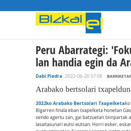
Peru Abarrategi: 'Fok
lan handia egin da A
Dabi Piedra
2022-06-20 07:58
BARRIKETA
Arabako bertsolari txapeldun
2022ko Arabako Bertsolari Txapelketa
ko
Bigarren finala eban txapelketa honetan Ga
sendo agertu zan, gai batzuetan txinpartak at
lasaitasunari eutsi eutsan. Horri esker, eska