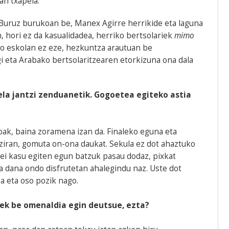
an txapela.
n. Buruz burukoan be, Manex Agirre herrikide eta laguna
, hori ez da kasualidadea, herriko bertsolariek
mimo
o eskolan ez eze, hezkuntza arautuan be
gi eta Arabako bertsolaritzearen etorkizuna ona dala
ela jantzi zenduanetik. Gogoetea egiteko astia
oak, baina zoramena izan da. Finaleko eguna eta
ziran, gomuta on-ona daukat. Sekula ez dot ahaztuko
ei kasu egiten egun batzuk pasau dodaz, pixkat
 dana ondo disfrutetan ahalegindu naz. Uste dot
ea eta oso pozik nago.
eek be omenaldia egin deutsue, ezta?