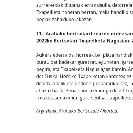
aurreretxiak dituanak erraz dauka, datorrel
Txapelketa honetan bertan, maila handiko sa
begiak zabalduko jakozan.
11.- Arabako bertsolaritzearen ordezkar
2022ko Bertsolari Txapelketa Nagusian.
Aukera ederra da, horreek bai plaza handiak,
puntu bat badakar guretzat, egunotan igarten
begira, eta Txapelketa Nagusiagaz bardin. A
dot Euskal Herriko Txapelketan kantetea ez 
dodala. Ahalik eta ondoen preparauko naz, l
ahaztu barik. Pena handia emongo deust txa
freskotasuna emon gura deutsat txapelketear
Argazkiak: Arabako Bertsozale Alkartea.