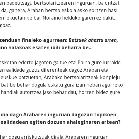
giten badeutsagu bertsolaritzearen inguruan, ba ontzat
da, ganera, Araban bertso eskola asko sortzen hasi
en lekuetan be bai. Noraino helduko garen ez dakit,
goaz.
 zenduan finaleko agurrean:
Batzuek ahaztu arren,
ino halakoak esaten ibili beharra be...
 askotan ederto jagoten gaitue eta! Baina gure lurralde
errealidade guztiz diferenteak dagoz Araban eta
uskue batzuetan, Arabako bertsolaritzeak konpleju
r bat be behar dogula eskatu gura izan neban agurreko
handiak autortzea jaso behar dau, horren bidez gure
andia dago Arabaren inguruan dagozan topikoen
rrealidadean egiten dozuen ahaleginaren artean?
har dogu arriskutsuak dirala. Arabaren inguruan