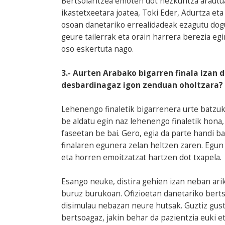
Bertsolaritzea emoten dot hezkuntza arautua
ikastetxeetara joatea, Toki Eder, Adurtza eta
osoan danetariko errealidadeak ezagutu dogu
geure tailerrak eta orain harrera berezia e
oso eskertuta nago.
3.- Aurten Arabako bigarren finala izan 
desbardinagaz igon zenduan oholtzara?
Lehenengo finaletik bigarrenera urte batzuk
be aldatu egin naz lehenengo finaletik hona, 
faseetan be bai. Gero, egia da parte handi 
finalaren egunera zelan heltzen zaren. Egun
eta horren emoitzatzat hartzen dot txapela.
Esango neuke, distira gehien izan neban ari
buruz burukoan. Ofizioetan danetariko berts
disimulau nebazan neure hutsak. Guztiz gus
bertsoagaz, jakin behar da pazientzia euki 