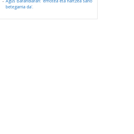
Agus Barandiaran: 'emotea eta hartzea sano
betegarria da'.