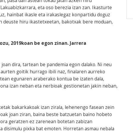
n, pasa dan astean tokau jatan azken hiru
 Lakuabizkarrara, eta oso berezia izan zan. Ikasturte
z, hainbat ikasle eta irakaslegaz konpartidu doguz
gin deuste hiru ikastetxeetan, bakotxak bere moduan,
dozu, 2019koan be egon zinan. Jarrera
 joan dira, tartean be pandemia egon dalako. Ni neu
aurten goitik hurrago ibili naz, finalaren aurreko
batean egunaren araberako kontua be izaten dala,
 ona izan neban eta nerbioak gestionetan jakin neban,
ketak bakarkakoak izan zirala, lehenengo fasean zein
oak joan ziran, baina beste batzuetan baino hobeto
tora geratzen ez zarenean botetan zabizan
eta disimulu pixka bat emoten. Horretan asmau nebala