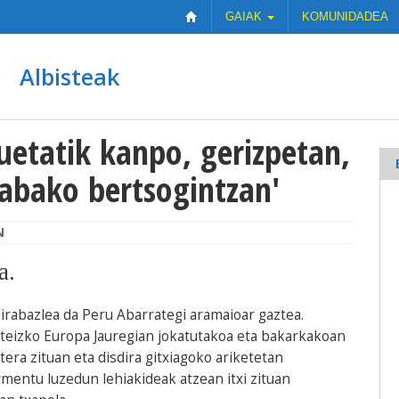
GAIAK
KOMUNIDADEA
Albisteak
uetatik kanpo, gerizpetan,
rabako bertsogintzan'
N
a.
 irabazlea da Peru Abarrategi aramaioar gaztea.
steizko Europa Jauregian jokatutakoa eta bakarkakoan
era zituan eta disdira gitxiagoko ariketetan
rmentu luzedun lehiakideak atzean itxi zituan