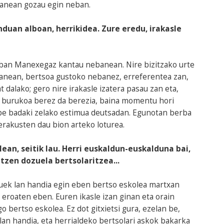
iranean gozau egin neban.
duan alboan, herrikidea. Zure eredu, irakasle
neban Manexegaz kantau nebanean. Nire bizitzako urte
zanean, bertsoa gustoko nebanez, erreferentea zan,
dalako; gero nire irakasle izatera pasau zan eta,
z burukoa berez da berezia, baina momentu hori
 be badaki zelako estimua deutsadan. Egunotan berba
 erakusten dau bion arteko loturea.
ean, seitik lau. Herri euskaldun-euskalduna bai,
ntzen dozuela bertsolaritzea...
uek lan handia egin eben bertso eskolea martxan
 eroaten eben. Euren ikasle izan ginan eta orain
o bertso eskolea. Ez dot gitxietsi gura, ezelan be,
an handia, eta herrialdeko bertsolari askok bakarka