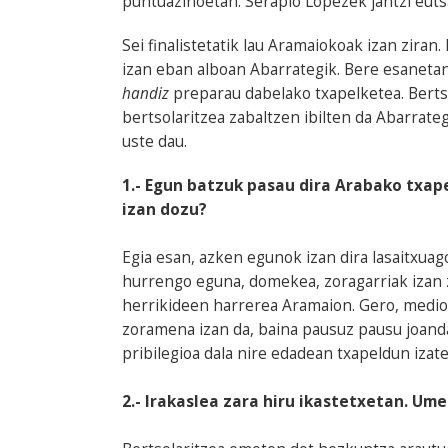
puntuazinoetan. Serapio Lopezek jantzi euts
Sei finalistetatik lau Aramaiokoak izan zira
izan eban alboan Abarrategik. Bere esanetan
handiz
preparau dabelako txapelketea. Berts
bertsolaritzea zabaltzen ibilten da Abarrate
uste dau.
1.- Egun batzuk pasau dira Arabako txap
izan dozu?
Egia esan, azken egunok izan dira lasaitxuag
hurrengo eguna, domekea, zoragarriak izan 
herrikideen harrerea Aramaion. Gero, medio
zoramena izan da, baina pausuz pausu joanda
pribilegioa dala nire edadean txapeldun izat
2.- Irakaslea zara hiru ikastetxetan. Um