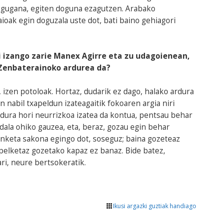
a gugana, egiten doguna ezagutzen. Arabako
ioak egin doguzala uste dot, bati baino gehiagori
i izango zarie Manex Agirre eta zu udagoienean,
 Zenbaterainoko ardurea da?
 izen potoloak. Hortaz, dudarik ez dago, halako ardura
 nabil txapeldun izateagaitik fokoaren argia niri
rdura hori neurrizkoa izatea da kontua, pentsau behar
dala ohiko gauzea, eta, beraz, gozau egin behar
anketa sakona egingo dot, soseguz; baina gozeteaz
pelketaz gozetako kapaz ez banaz. Bide batez,
i, neure bertsokeratik.
Ikusi argazki guztiak handiago