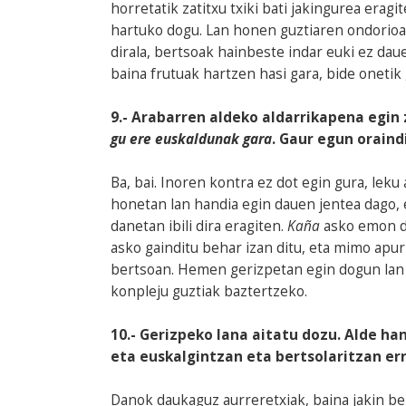
horretatik zatitxu txiki bati jakingurea era
hartuko dogu. Lan honen guztiaren ondorioa 
dirala, bertsoak hainbeste indar euki ez dau
baina frutuak hartzen hasi gara, bide onetik 
9.- Arabarren aldeko aldarrikapena egin
gu ere euskaldunak gara
. Gaur egun oraind
Ba, bai. Inoren kontra ez dot egin gura, leku
honetan lan handia egin dauen jentea dago, 
danetan ibili dira eragiten.
Kaña
asko emon de
asko gainditu behar izan ditu, eta mimo apu
bertsoan. Hemen gerizpetan egin dogun lan 
konpleju guztiak baztertzeko.
10.- Gerizpeko lana aitatu dozu. Alde h
eta euskalgintzan eta bertsolaritzan e
Danok daukaguz aurreretxiak, baina jakin be