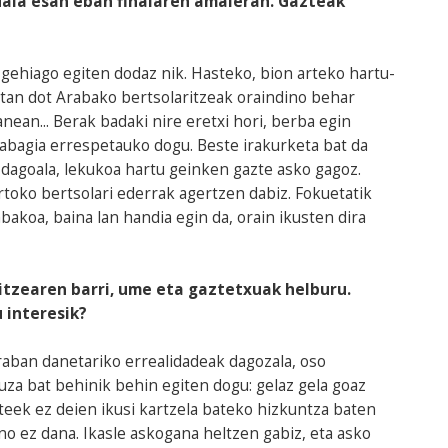
tuala esan eban finalaren amaieran. Gazteak
gehiago egiten dodaz nik. Hasteko, bion arteko hartu-
tan dot Arabako bertsolaritzeak oraindino behar
nean... Berak badaki nire eretxi hori, berba egin
rabagia errespetauko dogu. Beste irakurketa bat da
agoala, lekukoa hartu geinken gazte asko gagoz.
rtoko bertsolari ederrak agertzen dabiz. Fokuetatik
bakoa, baina lan handia egin da, orain ikusten dira
itzearen barri, ume eta gaztetxuak helburu.
 interesik?
Araban danetariko errealidadeak dagozala, oso
uza bat behinik behin egiten dogu: gelaz gela goaz
eek ez deien ikusi kartzela bateko hizkuntza baten
o ez dana. Ikasle askogana heltzen gabiz, eta asko