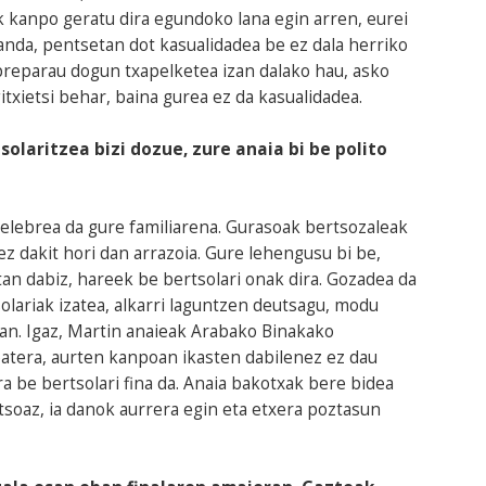
ik kanpo geratu dira egundoko lana egin arren, eurei
anda, pentsetan dot kasualidadea be ez dala herriko
 preparau dogun txapelketea izan dalako hau, asko
txietsi behar, baina gurea ez da kasualidadea.
olaritzea bizi dozue, zure anaia bi be polito
xelebrea da gure familiarena. Gurasoak bertsozaleak
ez dakit hori dan arrazoia. Gure lehengusu bi be,
tan dabiz, hareek be bertsolari onak dira. Gozadea da
olariak izatea, alkarri laguntzen deutsagu, modu
ean. Igaz, Martin anaieak Arabako Binakako
atera, aurten kanpoan ikasten dabilenez ez dau
a be bertsolari fina da. Anaia bakotxak bere bidea
rtsoaz, ia danok aurrera egin eta etxera poztasun