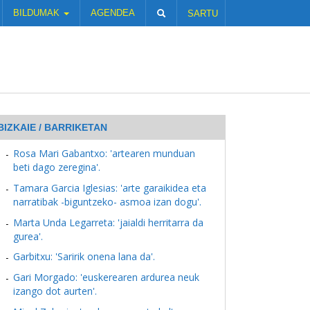
BILDUMAK
AGENDEA
SARTU
BIZKAIE / BARRIKETAN
Rosa Mari Gabantxo: 'artearen munduan
beti dago zeregina'.
Tamara Garcia Iglesias: 'arte garaikidea eta
narratibak -biguntzeko- asmoa izan dogu'.
Marta Unda Legarreta: 'jaialdi herritarra da
gurea'.
Garbitxu: 'Saririk onena lana da'.
Gari Morgado: 'euskerearen ardurea neuk
izango dot aurten'.