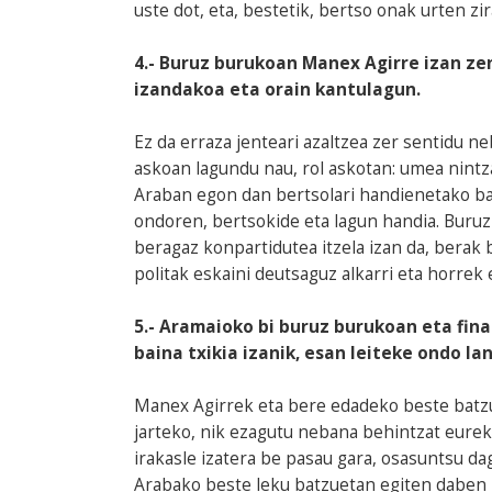
uste dot, eta, bestetik, bertso onak urten z
4.- Buruz burukoan Manex Agirre izan zen
izandakoa eta orain kantulagun.
Ez da erraza jenteari azaltzea zer sentidu 
askoan lagundu nau, rol askotan: umea nint
Araban egon dan bertsolari handienetako bat 
ondoren, bertsokide eta lagun handia. Buru
beragaz konpartidutea itzela izan da, berak
politak eskaini deutsaguz alkarri eta horrek
5.- Aramaioko bi buruz burukoan eta final
baina txikia izanik, esan leiteke ondo la
Manex Agirrek eta bere edadeko beste batz
jarteko, nik ezagutu nebana behintzat eurek
irakasle izatera be pasau gara, osasuntsu dag
Arabako beste leku batzuetan egiten daben l