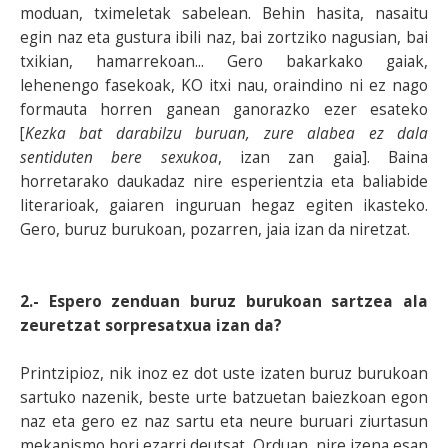
moduan, tximeletak sabelean. Behin hasita, nasaitu
egin naz eta gustura ibili naz, bai zortziko nagusian, bai
txikian, hamarrekoan... Gero bakarkako gaiak,
lehenengo fasekoak, KO itxi nau, oraindino ni ez nago
formauta horren ganean ganorazko ezer esateko
[
Kezka bat darabilzu buruan, zure alabea ez dala
sentiduten bere sexukoa
, izan zan gaia]. Baina
horretarako daukadaz nire esperientzia eta baliabide
literarioak, gaiaren inguruan hegaz egiten ikasteko.
Gero, buruz burukoan, pozarren, jaia izan da niretzat.
2.- Espero zenduan buruz burukoan sartzea ala
zeuretzat sorpresatxua izan da?
Printzipioz, nik inoz ez dot uste izaten buruz burukoan
sartuko nazenik, beste urte batzuetan baiezkoan egon
naz eta gero ez naz sartu eta neure buruari ziurtasun
mekanismo hori ezarri deutsat. Orduan, nire izena esan