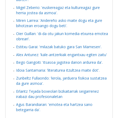
Migel Zeberio: 'euskereagaz eta kultureagaz gure
herria jostea da asmoa'.
Miren Larrea: 'Andereño asko maite dogu eta gure
bihotzean eroango dogu beti'.
Oier Guillan: 'di-da otu jakun komedia etxurea emotea
obreari'.
Estitxu Garai: 'milazak batuko gara San Mamesen'.
Alex Antunez: 'kale-antzerkiak engantxau egiten zaitu'
Bego Gangoiti: 'itsasoa jagotea danon ardurea da'.
Idoia Santamaria: 'literaturea itzultzea maite dot'.
Zunbeltz Fullaondo: 'kirola, jarduera fisikoa sustatzea
da gure asmoa'.
Erlantz Tejada boxeolari bizkaitarrak seigarrenez
irabazi dau profesionaletan
Agus Barandiaran: 'emotea eta hartzea sano
betegarria da'.