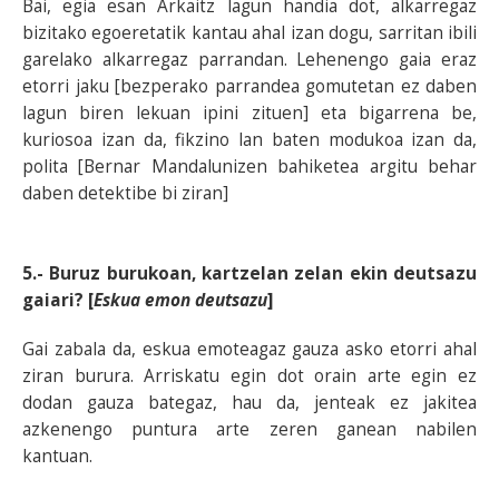
Bai, egia esan Arkaitz lagun handia dot, alkarregaz
bizitako egoeretatik kantau ahal izan dogu, sarritan ibili
garelako alkarregaz parrandan. Lehenengo gaia eraz
etorri jaku [bezperako parrandea gomutetan ez daben
lagun biren lekuan ipini zituen] eta bigarrena be,
kuriosoa izan da, fikzino lan baten modukoa izan da,
polita [Bernar Mandalunizen bahiketea argitu behar
daben detektibe bi ziran]
5.- Buruz burukoan, kartzelan zelan ekin deutsazu
gaiari? [
Eskua emon deutsazu
]
Gai zabala da, eskua emoteagaz gauza asko etorri ahal
ziran burura. Arriskatu egin dot orain arte egin ez
dodan gauza bategaz, hau da, jenteak ez jakitea
azkenengo puntura arte zeren ganean nabilen
kantuan.