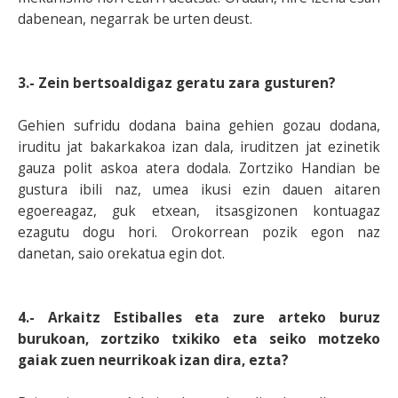
dabenean, negarrak be urten deust.
3.- Zein bertsoaldigaz geratu zara gusturen?
Gehien sufridu dodana baina gehien gozau dodana,
iruditu jat bakarkakoa izan dala, iruditzen jat ezinetik
gauza polit askoa atera dodala. Zortziko Handian be
gustura ibili naz, umea ikusi ezin dauen aitaren
egoereagaz, guk etxean, itsasgizonen kontuagaz
ezagutu dogu hori. Orokorrean pozik egon naz
danetan, saio orekatua egin dot.
4.- Arkaitz Estiballes eta zure arteko buruz
burukoan, zortziko txikiko eta seiko motzeko
gaiak zuen neurrikoak izan dira, ezta?