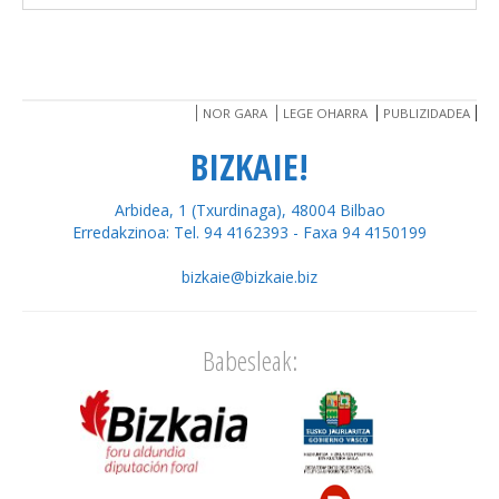
NOR GARA
LEGE OHARRA
PUBLIZIDADEA
BIZKAIE!
Arbidea, 1 (Txurdinaga), 48004 Bilbao
Erredakzinoa: Tel. 94 4162393 - Faxa 94 4150199
bizkaie@bizkaie.biz
Babesleak: