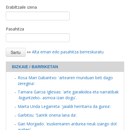
Erabiltzaile izena
Pasahitza
»»
Alta eman edo pasahitza berreskuratu
BIZKAIE / BARRIKETAN
Rosa Mari Gabantxo: 'artearen munduan beti dago
zeregina'.
Tamara Garcia Iglesias: 'arte garaikidea eta narratibak
-biguntzeko- asmoa izan dogu'.
Marta Unda Legarreta: 'jaialdi herritarra da gurea'.
Garbitxu: 'Saririk onena lana da'.
Gari Morgado: 'euskerearen ardurea neuk izango dot
aurten'.