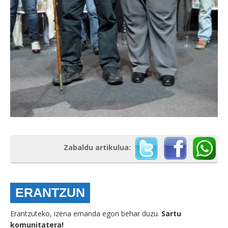
Zabaldu artikulua:
ERANTZUN
Erantzuteko, izena emanda egon behar duzu.
Sartu
komunitatera!