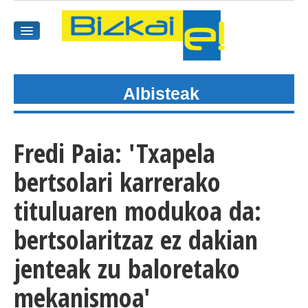
Albisteak
HASIEREA
HARPIDETU
Fredi Paia: 'Txapela
GAIAK
bertsolari karrerako
AGENDEA
tituluaren modukoa da:
bertsolaritzaz ez dakian
KOMUNITATEA
jenteak zu baloretako
ALBISTE GUZTIAK
mekanismoa'
BIDEOAK