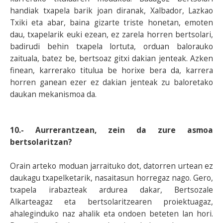
handiak txapela barik joan diranak, Xalbador, Lazkao
Txiki eta abar, baina gizarte triste honetan, emoten
dau, txapelarik euki ezean, ez zarela horren bertsolari,
badirudi behin txapela lortuta, orduan balorauko
zaituala, batez be, bertsoaz gitxi dakian jenteak. Azken
finean, karrerako titulua be horixe bera da, karrera
horren ganean ezer ez dakian jenteak zu baloretako
daukan mekanismoa da.
10.- Aurrerantzean, zein da zure asmoa
bertsolaritzan?
Orain arteko moduan jarraituko dot, datorren urtean ez
daukagu txapelketarik, nasaitasun horregaz nago. Gero,
txapela irabazteak ardurea dakar, Bertsozale
Alkarteagaz eta bertsolaritzearen proiektuagaz,
ahaleginduko naz ahalik eta ondoen beteten lan hori.