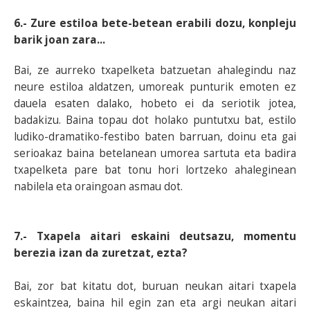
6.- Zure estiloa bete-betean erabili dozu, konpleju
barik joan zara...
Bai, ze aurreko txapelketa batzuetan ahalegindu naz
neure estiloa aldatzen, umoreak punturik emoten ez
dauela esaten dalako, hobeto ei da seriotik jotea,
badakizu. Baina topau dot holako puntutxu bat, estilo
ludiko-dramatiko-festibo baten barruan, doinu eta gai
serioakaz baina betelanean umorea sartuta eta badira
txapelketa pare bat tonu hori lortzeko ahaleginean
nabilela eta oraingoan asmau dot.
7.- Txapela aitari eskaini deutsazu, momentu
berezia izan da zuretzat, ezta?
Bai, zor bat kitatu dot, buruan neukan aitari txapela
eskaintzea, baina hil egin zan eta argi neukan aitari