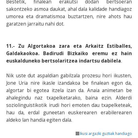
Bestetik, finalean erakutsi dodan bertsoeran
sakontzeko asmoa daukat, ahal dala kalidade handiagoz
umorea eta dramatismoa buztartzen, nire ahots hau
garatzen jarraitu nahi dot.
11.- Zu Algortakoa zara eta Arkaitz Estiballes,
Galdakaokoa. Badirudi Bizkaiko eremu ez hain
euskalduneko bertsolaritzea indartsu dabilela
.
Nik uste dut aspaldian gabilzala prozesu hori ikusten,
Jone Uria nire ikasle izandakoa be finalean egon da,
algortar bi egotea itzela izan da. Anaia animetan be
ahalegindu naz txapelketarako, baina ezin. Alderdi
soziolinguistikotik irudi hori emoten dau txapelketeak,
hau da, erdal guneetan euskerearen erabilerearen
aldeko lan handia egiten dala.
Ikusi argazki guztiak handiago