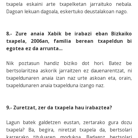
txapela eskaini arte txapelketan jarraituko nebala.
Dagoan lekuan dagoala, eskertuko deustalakoan nago.
8.- Zure anaia Xabik be irabazi eban Bizkaiko
txapela, 2006an, familia berean txapeldun bi
egotea ez da arrunta...
Nik poztasun handiz biziko dot hori. Batez be
bertsolaritzea askorik jarraitzen ez dauenarentzat, ni
txapeldunaren anaia izan naz urte askoan eta, orain,
txapeldunaren anaia txapelduna izango naz.
9.- Zuretzat, zer da txapela hau irabaztea?
Lagun batek galdetzen eustan, zertarako gura dozu
txapela? Ba, begira, niretzat txapela da, bertsolari
karrerako tituluaren modukoa. Badagoz bertsolari