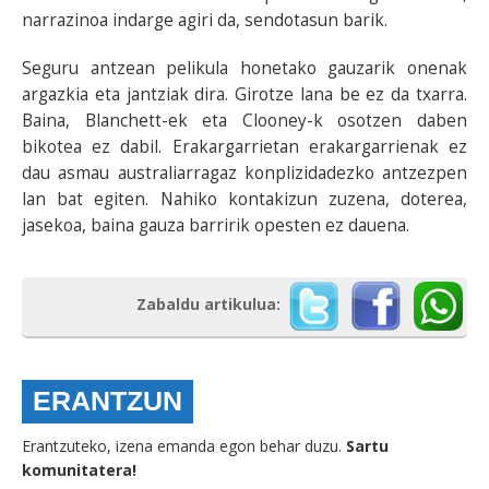
narrazinoa indarge agiri da, sendotasun barik.
Seguru antzean pelikula honetako gauzarik onenak
argazkia eta jantziak dira. Girotze lana be ez da txarra.
Baina, Blanchett-ek eta Clooney-k osotzen daben
bikotea ez dabil. Erakargarrietan erakargarrienak ez
dau asmau australiarragaz konplizidadezko antzezpen
lan bat egiten. Nahiko kontakizun zuzena, doterea,
jasekoa, baina gauza barririk opesten ez dauena.
Zabaldu artikulua:
ERANTZUN
Erantzuteko, izena emanda egon behar duzu.
Sartu
komunitatera!