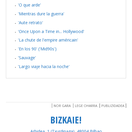
'O que arde'
'Mientras dure la guerra'
'Aute retrato'
'Once Upon a Time in... Hollywood'
'La chute de l'empire américain'
'En los 90' ('Mid90s')
'Sauvage'
'Largo viaje hacia la noche'
NOR GARA
LEGE OHARRA
PUBLIZIDADEA
BIZKAIE!
Arbidea, 1 (Txurdinaga), 48004 Bilbao