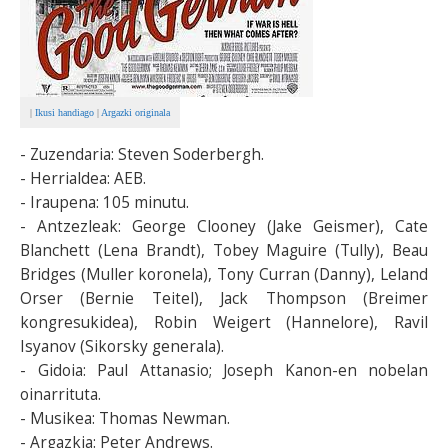
|
Ikusi handiago
|
Argazki originala
- Zuzendaria: Steven Soderbergh.
- Herrialdea: AEB.
- Iraupena:
105 minutu.
- Antzezleak:
George Clooney (Jake Geismer), Cate
Blanchett (Lena Brandt), Tobey Maguire (Tully), Beau
Bridges (Muller koronela), Tony Curran (Danny), Leland
Orser (Bernie Teitel), Jack Thompson (Breimer
kongresukidea), Robin Weigert (Hannelore), Ravil
Isyanov (Sikorsky generala).
- Gidoia:
Paul Attanasio; Joseph Kanon-en nobelan
oinarrituta.
- Musikea: Thomas Newman.
- Argazkia: Peter Andrews.