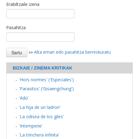
Erabiltzaile izena
Pasahitza
»»
Alta eman edo pasahitza berreskuratu
BIZKAIE / ZINEMA KRITIKAK
'Hors normes' ('Especiales')
'Parasitos' ('Gisaengchung')
'Adú'
'La hija de un ladron'
'La odisea de los giles'
'Intemperie'
'La trinchera infinita'