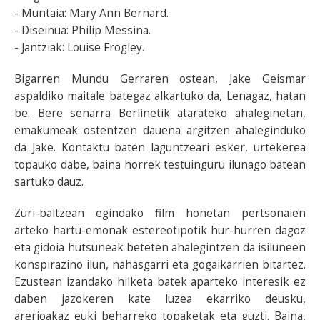
- Muntaia: Mary Ann Bernard.
- Diseinua: Philip Messina.
- Jantziak: Louise Frogley.
Bigarren Mundu Gerraren ostean, Jake Geismar
aspaldiko maitale bategaz alkartuko da, Lenagaz, hatan
be. Bere senarra Berlinetik atarateko ahaleginetan,
emakumeak ostentzen dauena argitzen ahaleginduko
da Jake. Kontaktu baten laguntzeari esker, urtekerea
topauko dabe, baina horrek testuinguru ilunago batean
sartuko dauz.
Zuri-baltzean egindako film honetan pertsonaien
arteko hartu-emonak estereotipotik hur-hurren dagoz
eta gidoia hutsuneak beteten ahalegintzen da isiluneen
konspirazino ilun, nahasgarri eta gogaikarrien bitartez.
Ezustean izandako hilketa batek aparteko interesik ez
daben jazokeren kate luzea ekarriko deusku,
arerioakaz euki beharreko topaketak eta guzti. Baina,