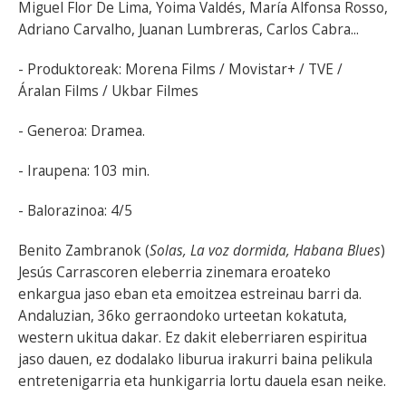
Miguel Flor De Lima, Yoima Valdés, María Alfonsa Rosso,
Adriano Carvalho, Juanan Lumbreras, Carlos Cabra...
- Produktoreak: Morena Films / Movistar+ / TVE /
Áralan Films / Ukbar Filmes
- Generoa: Dramea.
- Iraupena: 103 min.
- Balorazinoa: 4/5
Benito Zambranok (
Solas, La voz dormida, Habana Blues
)
Jesús Carrascoren eleberria zinemara eroateko
enkargua jaso eban eta emoitzea estreinau barri da.
Andaluzian, 36ko gerraondoko urteetan kokatuta,
western ukitua dakar. Ez dakit eleberriaren espiritua
jaso dauen, ez dodalako liburua irakurri baina pelikula
entretenigarria eta hunkigarria lortu dauela esan neike.