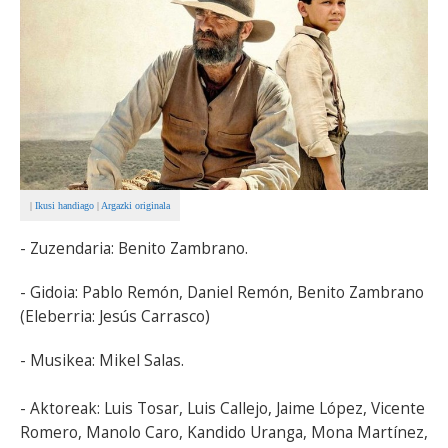
BEREZIAK
ARGAZKIAK
... AUKERA GEHIAGO
|
Ikusi handiago
|
Argazki originala
- Zuzendaria: Benito Zambrano.
- Gidoia: Pablo Remón, Daniel Remón, Benito Zambrano
(Eleberria: Jesús Carrasco)
- Musikea: Mikel Salas.
- Aktoreak: Luis Tosar, Luis Callejo, Jaime López, Vicente
Romero, Manolo Caro, Kandido Uranga, Mona Martínez,