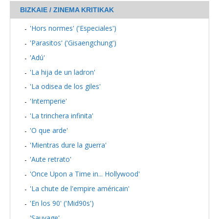
BIZKAIE / ZINEMA KRITIKAK
'Hors normes' ('Especiales')
'Parasitos' ('Gisaengchung')
'Adú'
'La hija de un ladron'
'La odisea de los giles'
'Intemperie'
'La trinchera infinita'
'O que arde'
'Mientras dure la guerra'
'Aute retrato'
'Once Upon a Time in... Hollywood'
'La chute de l'empire américain'
'En los 90' ('Mid90s')
'Sauvage'