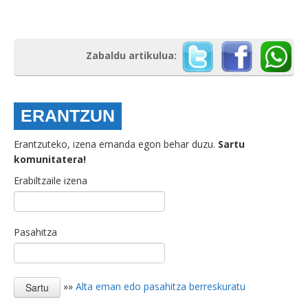
Zabaldu artikulua:
ERANTZUN
Erantzuteko, izena emanda egon behar duzu.
Sartu
komunitatera!
Erabiltzaile izena
Pasahitza
»»
Alta eman edo pasahitza berreskuratu