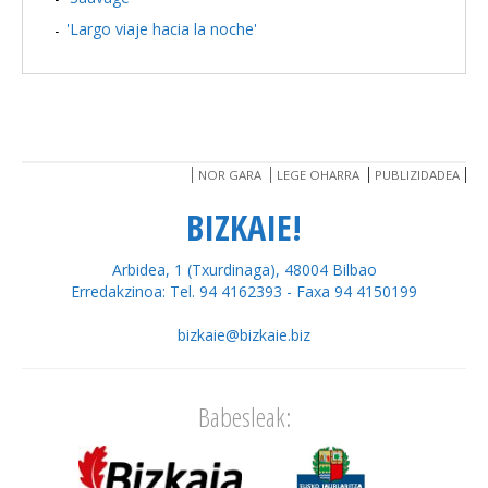
'Largo viaje hacia la noche'
NOR GARA
LEGE OHARRA
PUBLIZIDADEA
BIZKAIE!
Arbidea, 1 (Txurdinaga), 48004 Bilbao
Erredakzinoa: Tel. 94 4162393 - Faxa 94 4150199
bizkaie@bizkaie.biz
Babesleak: