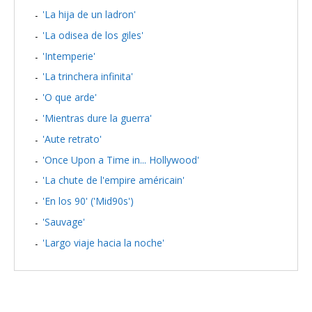
'La hija de un ladron'
'La odisea de los giles'
'Intemperie'
'La trinchera infinita'
'O que arde'
'Mientras dure la guerra'
'Aute retrato'
'Once Upon a Time in... Hollywood'
'La chute de l'empire américain'
'En los 90' ('Mid90s')
'Sauvage'
'Largo viaje hacia la noche'