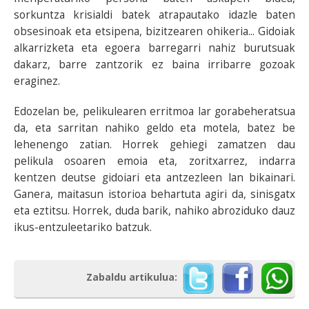
sorkuntza krisialdi batek atrapautako idazle baten
obsesinoak eta etsipena, bizitzearen ohikeria... Gidoiak
alkarrizketa eta egoera barregarri nahiz burutsuak
dakarz, barre zantzorik ez baina irribarre gozoak
eraginez.
Edozelan be, pelikulearen erritmoa lar gorabeheratsua
da, eta sarritan nahiko geldo eta motela, batez be
lehenengo zatian. Horrek gehiegi zamatzen dau
pelikula osoaren emoia eta, zoritxarrez, indarra
kentzen deutse gidoiari eta antzezleen lan bikainari.
Ganera, maitasun istorioa behartuta agiri da, sinisgatx
eta eztitsu. Horrek, duda barik, nahiko abroziduko dauz
ikus-entzuleetariko batzuk.
Zabaldu artikulua: