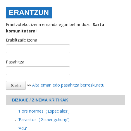
ERANTZUN
Erantzuteko, izena emanda egon behar duzu.
Sartu
komunitatera!
Erabiltzaile izena
Pasahitza
»»
Alta eman edo pasahitza berreskuratu
BIZKAIE / ZINEMA KRITIKAK
'Hors normes' ('Especiales')
'Parasitos' ('Gisaengchung')
'Adú'