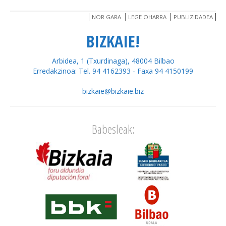
NOR GARA
LEGE OHARRA
PUBLIZIDADEA
BIZKAIE!
Arbidea, 1 (Txurdinaga), 48004 Bilbao
Erredakzinoa: Tel. 94 4162393 - Faxa 94 4150199
bizkaie@bizkaie.biz
Babesleak: