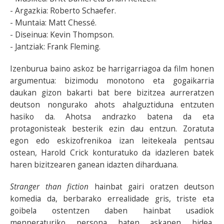
- Argazkia: Roberto Schaefer.
- Muntaia: Matt Chessé.
- Diseinua: Kevin Thompson.
- Jantziak: Frank Fleming.
Izenburua baino askoz be harrigarriagoa da film honen
argumentua: bizimodu monotono eta gogaikarria
daukan gizon bakarti bat bere bizitzea aurreratzen
deutson nongurako ahots ahalguztiduna entzuten
hasiko da. Ahotsa andrazko batena da eta
protagonisteak besterik ezin dau entzun. Zoratuta
egon edo eskizofrenikoa izan leitekeala pentsau
ostean, Harold Crick konturatuko da idazleren batek
haren bizitzearen ganean idazten diharduana.
Stranger than fiction
hainbat gairi oratzen deutson
komedia da, berbarako errealidade gris, triste eta
goibela ostentzen daben hainbat usadiok
menperaturiko persona baten askapen bidea,