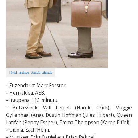
|
Ikusi handiago
|
Argazki originala
- Zuzendaria: Marc Forster.
- Herrialdea: AEB.
- Iraupena: 113 minutu.
- Antzezleak: Will Ferrell (Harold Crick), Maggie
Gyllenhaal (Ana), Dustin Hoffman (Jules Hilbert), Queen
Latifah (Penny Escher), Emma Thompson (Karen Eiffel).
- Gidoia: Zach Helm.
- Musikea: Britt Daniel eta Brian Reitzell.