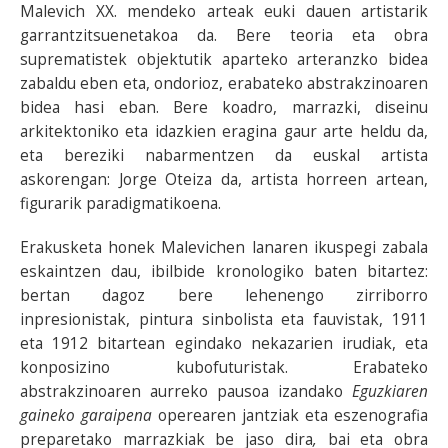
Malevich XX. mendeko arteak euki dauen artistarik
garrantzitsuenetakoa da. Bere teoria eta obra
suprematistek objektutik aparteko arteranzko bidea
zabaldu eben eta, ondorioz, erabateko abstrakzinoaren
bidea hasi eban. Bere koadro, marrazki, diseinu
arkitektoniko eta idazkien eragina gaur arte heldu da,
eta bereziki nabarmentzen da euskal artista
askorengan: Jorge Oteiza da, artista horreen artean,
figurarik paradigmatikoena.
Erakusketa honek Malevichen lanaren ikuspegi zabala
eskaintzen dau, ibilbide kronologiko baten bitartez:
bertan dagoz bere lehenengo zirriborro
inpresionistak, pintura sinbolista eta fauvistak, 1911
eta 1912 bitartean egindako nekazarien irudiak, eta
konposizino kubofuturistak. Erabateko
abstrakzinoaren aurreko pausoa izandako
Eguzkiaren
gaineko garaipena
operearen jantziak eta eszenografia
preparetako marrazkiak be jaso dira
,
bai eta obra