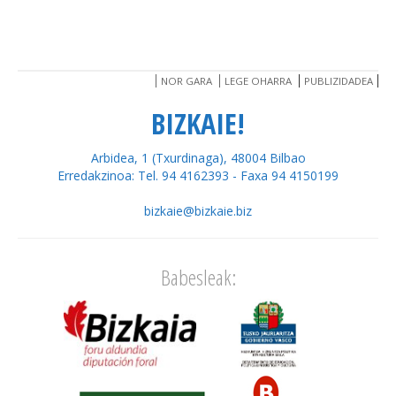
NOR GARA
LEGE OHARRA
PUBLIZIDADEA
BIZKAIE!
Arbidea, 1 (Txurdinaga), 48004 Bilbao
Erredakzinoa: Tel. 94 4162393 - Faxa 94 4150199
bizkaie@bizkaie.biz
Babesleak: