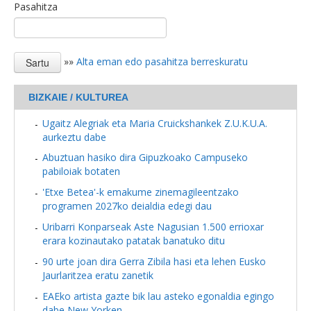
Pasahitza
»»
Alta eman edo pasahitza berreskuratu
BIZKAIE / KULTUREA
Ugaitz Alegriak eta Maria Cruickshankek Z.U.K.U.A.
aurkeztu dabe
Abuztuan hasiko dira Gipuzkoako Campuseko
pabiloiak botaten
'Etxe Betea'-k emakume zinemagileentzako
programen 2027ko deialdia edegi dau
Uribarri Konparseak Aste Nagusian 1.500 errioxar
erara kozinautako patatak banatuko ditu
90 urte joan dira Gerra Zibila hasi eta lehen Eusko
Jaurlaritzea eratu zanetik
EAEko artista gazte bik lau asteko egonaldia egingo
dabe New Yorken