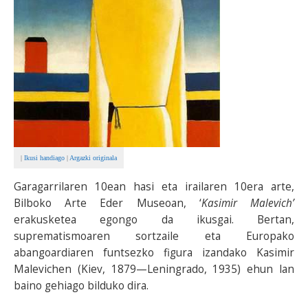
|
Ikusi handiago
|
Argazki originala
Garagarrilaren 10ean hasi eta irailaren 10era arte,
Bilboko Arte Eder Museoan, ‘
Kasimir Malevich’
erakusketea egongo da ikusgai. Bertan,
suprematismoaren sortzaile eta Europako
abangoardiaren funtsezko figura izandako Kasimir
Malevichen (Kiev, 1879—Leningrado, 1935) ehun lan
baino gehiago bilduko dira.