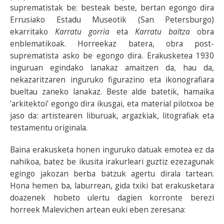
suprematistak be: besteak beste, bertan egongo dira
Errusiako Estadu Museotik (San Petersburgo)
ekarritako
Karratu gorria
eta
Karratu baltza
obra
enblematikoak. Horreekaz batera, obra post-
suprematista asko be egongo dira. Erakusketea 1930
inguruan egindako lanakaz amaitzen da, hau da,
nekazaritzaren inguruko figurazino eta ikonografiara
bueltau zaneko lanakaz. Beste alde batetik, hamaika
‘arkitektoi’ egongo dira ikusgai, eta material pilotxoa be
jaso da: artistearen liburuak, argazkiak, litografiak eta
testamentu originala.
Baina erakusketa honen inguruko datuak emotea ez da
nahikoa, batez be ikusita irakurleari guztiz ezezagunak
egingo jakozan berba batzuk agertu dirala tartean.
Hona hemen ba, laburrean, gida txiki bat erakusketara
doazenek hobeto ulertu dagien korronte berezi
horreek Malevichen artean euki eben zeresana: