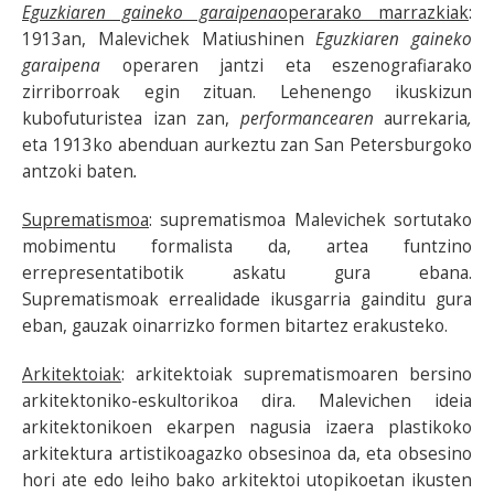
Eguzkiaren gaineko garaipena
operarako marrazkiak
:
1913an, Malevichek Matiushinen
Eguzkiaren gaineko
garaipena
operaren jantzi eta eszenografiarako
zirriborroak egin zituan. Lehenengo ikuskizun
kubofuturistea izan zan,
performancearen
aurrekaria
,
eta 1913ko abenduan aurkeztu zan San Petersburgoko
antzoki baten
.
Suprematismoa
: suprematismoa Malevichek sortutako
mobimentu formalista da, artea funtzino
errepresentatibotik askatu gura ebana.
Suprematismoak errealidade ikusgarria gainditu gura
eban, gauzak oinarrizko formen bitartez erakusteko.
Arkitektoiak
: arkitektoiak suprematismoaren bersino
arkitektoniko-eskultorikoa dira. Malevichen ideia
arkitektonikoen ekarpen nagusia izaera plastikoko
arkitektura artistikoagazko obsesinoa da, eta obsesino
hori ate edo leiho bako arkitektoi utopikoetan ikusten