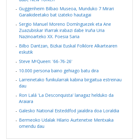
Guggenheim Bilbao Museoa, Munduko 7 Mirari
Garaikideetako bat izateko hautagai
Sergio Manuel Moreno Domínguezek eta Ane
Zuazubiskar Iñarrak irabazi dabe Iruña Uria
Nazinoarteko XX. Poesia Saria
Bilbo Dantzan, Bizkai Euskal Folklore Alkartearen
eskutik
Steve MᶜQueen: '66-76-26'
10.000 persona baino gehiago batu dira
Larreinetako funikularrak kabina birgaitua estreinau
dau
Ron Lalá 'La Desconquista' lanagaz helduko da
Araiara
Galesko National Eisteddfod jaialdira doa Loraldia
Bermeoko Udalak Hilario Aurtenetxe Mentxaka
omendu dau