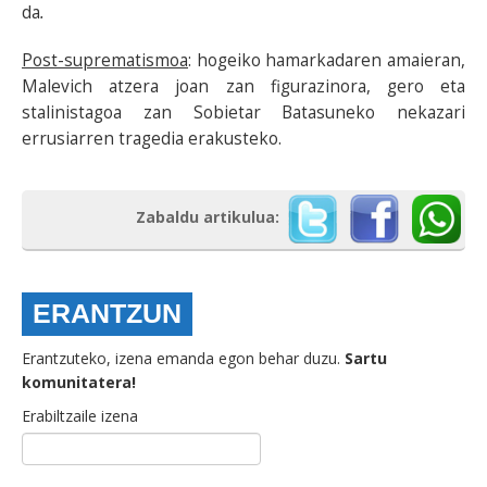
da
.
Post-suprematismoa
: hogeiko hamarkadaren amaieran,
Malevich atzera joan zan figurazinora, gero eta
stalinistagoa zan Sobietar Batasuneko nekazari
errusiarren tragedia erakusteko.
Zabaldu artikulua:
ERANTZUN
Erantzuteko, izena emanda egon behar duzu.
Sartu
komunitatera!
Erabiltzaile izena