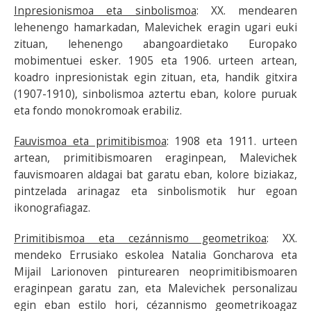
Inpresionismoa eta sinbolismoa
: XX. mendearen
lehenengo hamarkadan, Malevichek eragin ugari euki
zituan, lehenengo abangoardietako Europako
mobimentuei esker. 1905 eta 1906. urteen artean,
koadro inpresionistak egin zituan, eta, handik gitxira
(1907-1910), sinbolismoa aztertu eban, kolore puruak
eta fondo monokromoak erabiliz.
Fauvismoa eta primitibismoa
:
1908 eta 1911. urteen
artean, primitibismoaren eraginpean, Malevichek
fauvismoaren aldagai bat garatu eban, kolore biziakaz,
pintzelada arinagaz eta sinbolismotik hur egoan
ikonografiagaz.
Primitibismoa eta cezánnismo geometrikoa
: XX.
mendeko Errusiako eskolea Natalia Goncharova eta
Mijail Larionoven pinturearen neoprimitibismoaren
eraginpean garatu zan, eta Malevichek personalizau
egin eban estilo hori, cézannismo geometrikoagaz