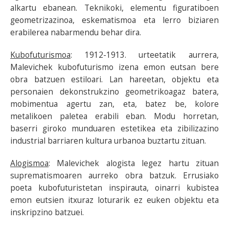
alkartu ebanean. Teknikoki, elementu figuratiboen
geometrizazinoa, eskematismoa eta lerro biziaren
erabilerea nabarmendu behar dira.
Kubofuturismoa
:
1912-1913. urteetatik aurrera,
Malevichek kubofuturismo izena emon eutsan bere
obra batzuen estiloari. Lan hareetan, objektu eta
personaien dekonstrukzino geometrikoagaz batera,
mobimentua agertu zan, eta, batez be, kolore
metalikoen paletea erabili eban. Modu horretan,
baserri giroko munduaren estetikea eta zibilizazino
industrial barriaren kultura urbanoa buztartu zituan.
Alogismoa
: Malevichek alogista legez hartu zituan
suprematismoaren aurreko obra batzuk. Errusiako
poeta kubofuturistetan inspirauta, oinarri kubistea
emon eutsien itxuraz loturarik ez euken objektu eta
inskripzino batzuei.