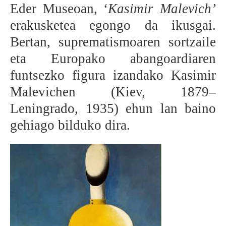
Eder Museoan, ‘
Kasimir Malevich’
BEREZIAK
erakusketea egongo da ikusgai.
Bertan, suprematismoaren sortzaile
ARGAZKIAK
eta Europako abangoardiaren
funtsezko figura izandako Kasimir
Malevichen (Kiev, 1879–
... AUKERA GEHIAGO
Leningrado, 1935) ehun lan baino
gehiago bilduko dira.