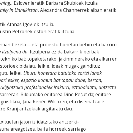
wning)
, Eslovenieratik Barbara Skubicek itzulia.
mily in Unmikistan
, Alexandra Channerrek albanieratik
tik Atanas Igov-ek itzulia.
 Justin Petronek estonieratik itzulia.
noan bezela —eta proiektu honetan behin eta barriro
 itzulpena da
. Itzulpena ez da bakarrik berbak
tekniko bat; topaketarako, jakinminerako eta alkarren
storioek bidaiatu leikie, ideak mugak gaindituz
gutu leikei.
Liburu honetara batutako zortzi lanak
ari esker, espazio komun bat topau dabe; bertan,
kigintzako profesionalek irakurri, eztabaidatu, antzeztu
sarreran. Bildumako editorea Dino Pešut da; editore
guistikoa, Jana Renée Wilcoxen; eta diseinatzaile
re Kranj antzokiak argitaratu dau.
tuetan jatorriz idatzitako antzerki-
asuna areagotzea, baita horreek sarriago