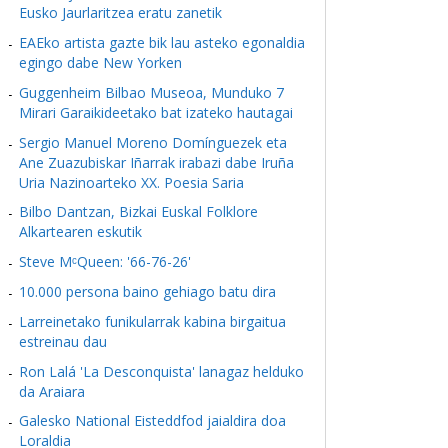
Eusko Jaurlaritzea eratu zanetik
EAEko artista gazte bik lau asteko egonaldia
egingo dabe New Yorken
Guggenheim Bilbao Museoa, Munduko 7
Mirari Garaikideetako bat izateko hautagai
Sergio Manuel Moreno Domínguezek eta
Ane Zuazubiskar Iñarrak irabazi dabe Iruña
Uria Nazinoarteko XX. Poesia Saria
Bilbo Dantzan, Bizkai Euskal Folklore
Alkartearen eskutik
Steve MᶜQueen: '66-76-26'
10.000 persona baino gehiago batu dira
Larreinetako funikularrak kabina birgaitua
estreinau dau
Ron Lalá 'La Desconquista' lanagaz helduko
da Araiara
Galesko National Eisteddfod jaialdira doa
Loraldia