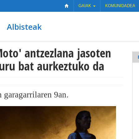
GAIAK
KOMUNIDADEA
Albisteak
oto' antzezlana jasoten
buru bat aurkeztuko da
 garagarrilaren 9an.