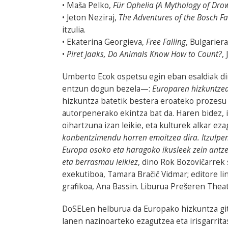
• Maša Pelko,
Für Ophelia (A Mythology of Dro
• Jeton Neziraj,
The Adventures of the Bosch Fa
itzulia.
• Ekaterina Georgieva,
Free Falling
, Bulgariera
•
Piret Jaaks, Do Animals Know How to Count?
,
Umberto Ecok ospetsu egin eban esaldiak di
entzun dogun bezela—:
Europaren hizkuntzea
hizkuntza batetik bestera eroateko prozesu 
autorpenerako ekintza bat da. Haren bidez, i
oihartzuna izan leikie, eta kulturek alkar eza
konbentzimendu horren emoitzea dira. Itzulpen
Europa osoko eta haragoko ikusleek zein antzer
eta berrasmau leikiez
, dino Rok Bozovičarrek 
exekutiboa, Tamara Bračič Vidmar; editore lin
grafikoa, Ana Bassin. Liburua Prešeren Theat
DoSELen helburua da Europako hizkuntza gitxi
lanen nazinoarteko ezagutzea eta irisgarrit