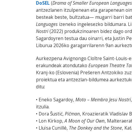
DoSEL
(
Drama of Smaller European Languages
antzezlanen itzulpenean eta garapenean oina
besteak beste, bultzatua— mugarri barri bat
Languages
izeneko ingelesezko bildumara. L
Nostri
(2022) produkzinoaren bidez dago ord
Sagardoyren testua dau oinarri, eta Justin P
Liburua 2026ko garagarrilarenn 9an aurkeztu
Aurkezpena Avignongo Cloître Saint-Louis-e
erakundeak atondutako
European Theatre Ta
Kranj-ko (Eslovenia) Prešeren Antzokiko z
proiektua eta antzezlan-bildumea aurkeztuk
ditu:
• Eneko Sagardoy,
Moto
–
Membra Jesu Nostri
itzulia.
• Dora Šustić,
Pičman
, Kroazieratik Vladislav B
• Lon Kirkop,
A Moon of Our Own
, Malteraerat
• Lluïsa Cunillé,
The Donkey and the Stone
, Ka