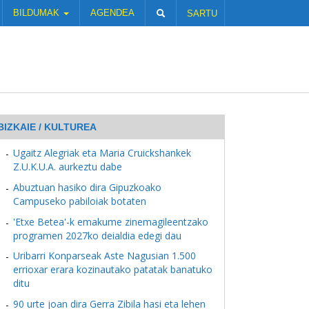
BILDUMAK
AGENDEA
SARTU
BIZKAIE / KULTUREA
Ugaitz Alegriak eta Maria Cruickshankek
Z.U.K.U.A. aurkeztu dabe
Abuztuan hasiko dira Gipuzkoako
Campuseko pabiloiak botaten
'Etxe Betea'-k emakume zinemagileentzako
programen 2027ko deialdia edegi dau
Uribarri Konparseak Aste Nagusian 1.500
errioxar erara kozinautako patatak banatuko
ditu
90 urte joan dira Gerra Zibila hasi eta lehen