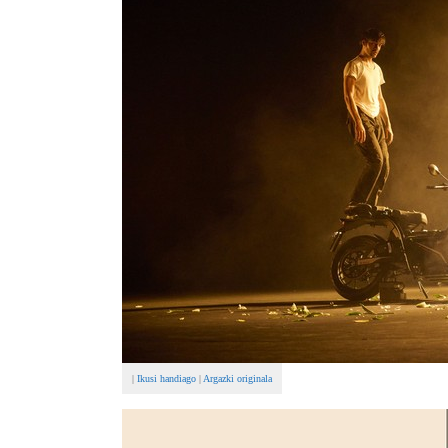
|
Ikusi handiago
|
Argazki originala