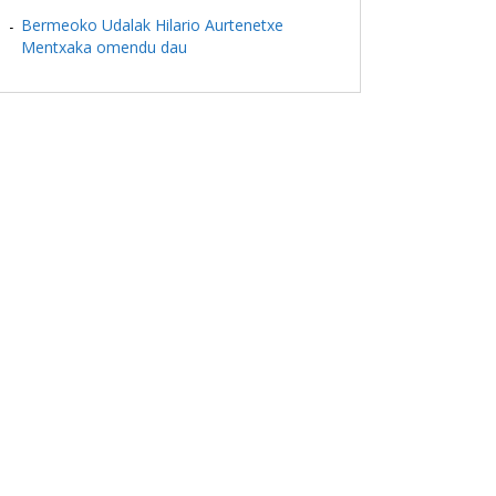
Bermeoko Udalak Hilario Aurtenetxe
Mentxaka omendu dau