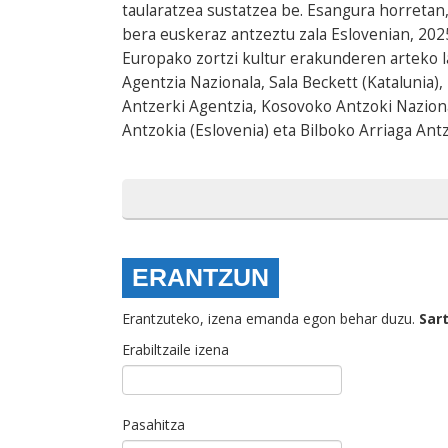
taularatzea sustatzea be. Esangura horret
bera euskeraz antzeztu zala Eslovenian, 202
Europako zortzi kultur erakunderen arteko 
Agentzia Nazionala, Sala Beckett (Katalunia)
Antzerki Agentzia, Kosovoko Antzoki Naziona
Antzokia (Eslovenia) eta Bilboko Arriaga Antz
ERANTZUN
Erantzuteko, izena emanda egon behar duzu.
Sar
Erabiltzaile izena
Pasahitza