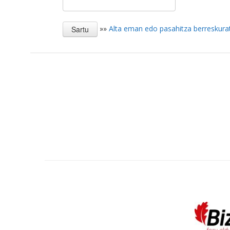
»»
Alta eman edo pasahitza berreskura