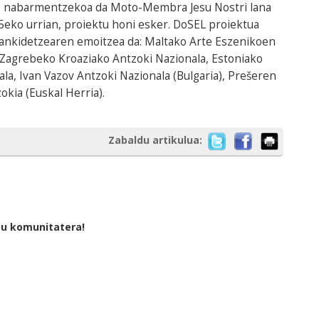
an, nabarmentzekoa da Moto-Membra Jesu Nostri lana
5eko urrian, proiektu honi esker. DoSEL proiektua
lankidetzearen emoitzea da: Maltako Arte Eszenikoen
, Zagrebeko Kroaziako Antzoki Nazionala, Estoniako
la, Ivan Vazov Antzoki Nazionala (Bulgaria), Prešeren
okia (Euskal Herria).
Zabaldu artikulua:
tu komunitatera!