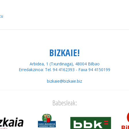
tu
BIZKAIE!
Arbidea, 1 (Txurdinaga), 48004 Bilbao
Erredakzinoa: Tel. 94 4162393 - Faxa 94 4150199
bizkaie@bizkaie.biz
Babesleak: