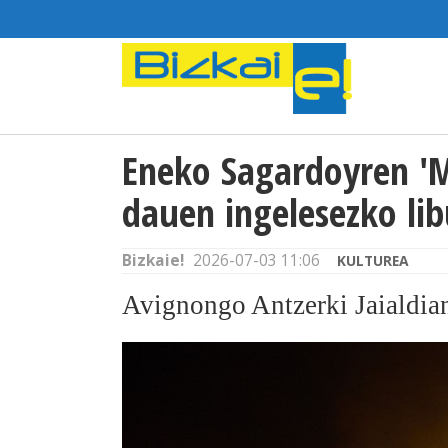
Eneko Sagardoyren 'M
dauen ingelesezko li
Bizkaie!
2026-07-03 11:06
KULTUREA
Avignongo Antzerki Jaialdian