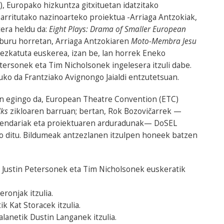
), Europako hizkuntza gitxituetan idatzitako
rritutako nazinoarteko proiektua -Arriaga Antzokiak,
era heldu da:
Eight Plays: Drama of Smaller European
iburu horretan, Arriaga Antzokiaren
Moto-Membra Jesu
ezkatuta euskerea, izan be, lan horrek Eneko
etersonek eta Tim Nicholsonek ingelesera itzuli dabe.
ko da Frantziako Avignongo Jaialdi entzutetsuan.
n egingo da, European Theatre Convention (ETC)
lks
zikloaren barruan; bertan, Rok Bozovičarrek —
uzendariak eta proiektuaren arduradunak— DoSEL
o ditu. Bildumeak antzezlanen itzulpen honeek batzen
, Justin Petersonek eta Tim Nicholsonek euskeratik
eronjak itzulia.
ik Kat Storacek itzulia.
talanetik Dustin Langanek itzulia.