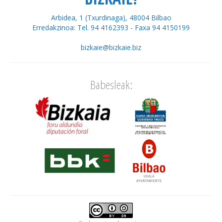
Arbidea, 1 (Txurdinaga), 48004 Bilbao
Erredakzinoa: Tel. 94 4162393 - Faxa 94 4150199
bizkaie@bizkaie.biz
Babesleak: