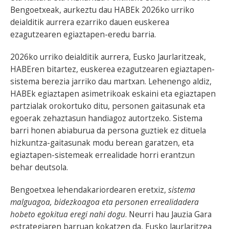
Bengoetxeak, aurkeztu dau HABEk 2026ko urriko
deialditik aurrera ezarriko dauen euskerea
ezagutzearen egiaztapen-eredu barria.
2026ko urriko deialditik aurrera, Eusko Jaurlaritzeak,
HABEren bitartez, euskerea ezagutzearen egiaztapen-
sistema berezia jarriko dau martxan. Lehenengo aldiz,
HABEk egiaztapen asimetrikoak eskaini eta egiaztapen
partzialak orokortuko ditu, personen gaitasunak eta
egoerak zehaztasun handiagoz autortzeko. Sistema
barri honen abiaburua da persona guztiek ez dituela
hizkuntza-gaitasunak modu berean garatzen, eta
egiaztapen-sistemeak errealidade horri erantzun
behar deutsola.
Bengoetxea lehendakariordearen eretxiz,
sistema
malguagoa, bidezkoagoa eta personen errealidadera
hobeto egokitua eregi nahi dogu
. Neurri hau Jauzia Gara
estrategiaren barruan kokatzen da, Eusko Jaurlaritzea