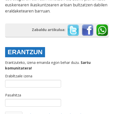
euskerearen ikaskuntzearen arloan bultzatzen dabilen
eraldaketearen barruan.
Zabaldu artikulua:
ERANTZUN
Erantzuteko, izena emanda egon behar duzu.
Sartu
komunitatera!
Erabiltzaile izena
Pasahitza