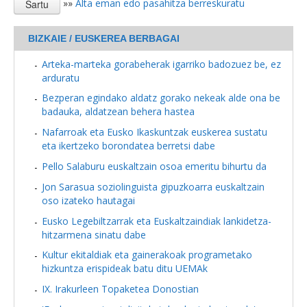
»»
Alta eman edo pasahitza berreskuratu
BIZKAIE / EUSKEREA BERBAGAI
Arteka-marteka gorabeherak igarriko badozuez be, ez
arduratu
Bezperan egindako aldatz gorako nekeak alde ona be
badauka, aldatzean behera hastea
Nafarroak eta Eusko Ikaskuntzak euskerea sustatu
eta ikertzeko borondatea berretsi dabe
Pello Salaburu euskaltzain osoa emeritu bihurtu da
Jon Sarasua soziolinguista gipuzkoarra euskaltzain
oso izateko hautagai
Eusko Legebiltzarrak eta Euskaltzaindiak lankidetza-
hitzarmena sinatu dabe
Kultur ekitaldiak eta gainerakoak programetako
hizkuntza erispideak batu ditu UEMAk
IX. Irakurleen Topaketea Donostian