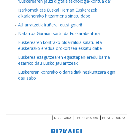
'Euskerearen jauzi digitala teknologia-kontua da'
Izarkomek eta Euskal Herrian Euskerazek
alkarlanerako hitzarmena sinatu dabe
Atharratzetik Iruñera, eutsi goiari!
Nafarroa Garaian sartu da Euskarabentura
Euskerearen kontrako oldarraldia salatu eta
euskerazko eredua orokortzea eskatu dabe
Euskerea ezagutzearen egiaztapen-eredu barria
ezarriko dau Eusko Jaularitzeak
Euskereran kontrako oldarraldiak hezkuntzara egin
dau salto
NOR GARA
LEGE OHARRA
PUBLIZIDADEA
BIZKAIE!