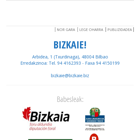
NOR GARA
LEGE OHARRA
PUBLIZIDADEA
BIZKAIE!
Arbidea, 1 (Txurdinaga), 48004 Bilbao
Erredakzinoa: Tel. 94 4162393 - Faxa 94 4150199
bizkaie@bizkaie.biz
Babesleak: