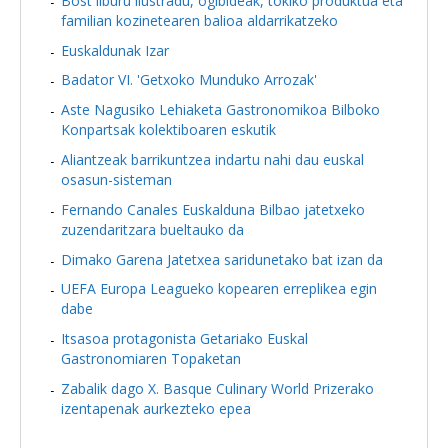
Bost liburu ilustradu, ogibideak, tokiko produktua eta
familian kozinetearen balioa aldarrikatzeko
Euskaldunak Izar
Badator VI. 'Getxoko Munduko Arrozak'
Aste Nagusiko Lehiaketa Gastronomikoa Bilboko
Konpartsak kolektiboaren eskutik
Aliantzeak barrikuntzea indartu nahi dau euskal
osasun-sisteman
Fernando Canales Euskalduna Bilbao jatetxeko
zuzendaritzara bueltauko da
Dimako Garena Jatetxea saridunetako bat izan da
UEFA Europa Leagueko kopearen erreplikea egin
dabe
Itsasoa protagonista Getariako Euskal
Gastronomiaren Topaketan
Zabalik dago X. Basque Culinary World Prizerako
izentapenak aurkezteko epea