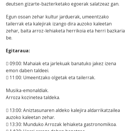
deutsen gizarte-bazterketako egoerak salatzeaz gan.
Egun osoan zehar kultur jarduerak, umeentzako
tailerrak eta kalejirak izango dira auzoko kaleetan
zehar, baita arroz-lehiaketa herrikoia eta herri bazkaria
be.
Egitaraua:
 09:00: Mahaiak eta jarlekuak banatuko jakez izena
emon daben taldeei.
 11:00: Umeentzako olgetak eta tailerrak.
Musika-emonaldiak.
Arroza kozinetea taldeka.
 13:00: Aniztasunaren aldeko kalejira aldarrikatzailea
auzoko kaleetan zehar.
 13:30: Munduko Arrozak lehiaketa gastronomikoa.