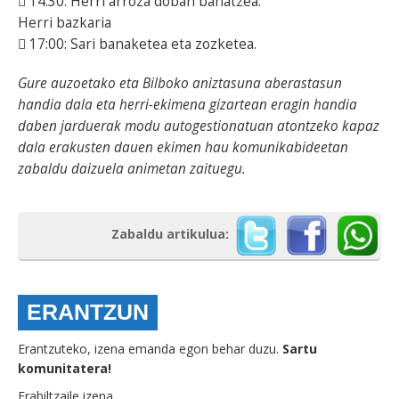
 14:30: Herri arroza doban banatzea.
Herri bazkaria
 17:00: Sari banaketea eta zozketea.
Gure auzoetako eta Bilboko aniztasuna aberastasun
handia dala eta herri-ekimena gizartean eragin handia
daben jarduerak modu autogestionatuan atontzeko kapaz
dala erakusten dauen ekimen hau komunikabideetan
zabaldu daizuela animetan zaituegu.
Zabaldu artikulua:
ERANTZUN
Erantzuteko, izena emanda egon behar duzu.
Sartu
komunitatera!
Erabiltzaile izena