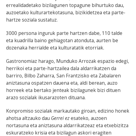
errealidadetako bizilagunen topagune bihurtuko dau,
auzoetako kulturartekotasuna, bizikidetzea eta parte-
hartze soziala sustatuz.
3000 persona inguruk parte hartzen dabe, 110 talde
eta kuadrilla baino gehiagotan atonduta, aurten be
dozenaka herrialde eta kulturatatik etorriak.
Gastronomiaz harago, Munduko Arrozak espazio edegi,
herrikoi eta parte-hartzailea dala aldarrikatzen da
barriro, Bilbo Zaharra, San Frantzisko eta Zabalaren
aniztasuna ospatzen dauena eta, aldi berean, auzo
horreek eta bertako jenteak bizilagunek bizi dituen
arazo sozialak ikusarazoten dituana.
Konpromiso sozialak markautako giroan, edizino honek
ahotsa altzauko dau
Gerrei ez
esateko, auzoen
nortasuna eta aniztasuna aldarrikatzeaz eta etxebizitza
eskuratzeko krisia eta bizilagun askori eragiten