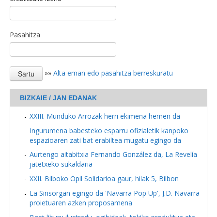
Pasahitza
»»
Alta eman edo pasahitza berreskuratu
BIZKAIE / JAN EDANAK
XXIII. Munduko Arrozak herri ekimena hemen da
Ingurumena babesteko esparru ofizialetik kanpoko
espazioaren zati bat erabiltea mugatu egingo da
Aurtengo aitabitxia Fernando González da, La Revelía
jatetxeko sukaldaria
XXII. Bilboko Opil Solidarioa gaur, hilak 5, Bilbon
La Sinsorgan egingo da 'Navarra Pop Up', J.D. Navarra
proietuaren azken proposamena