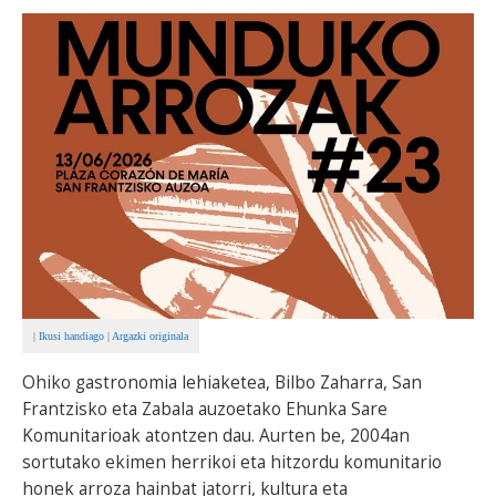
BEREZIAK
ARGAZKIAK
... AUKERA GEHIAGO
|
Ikusi handiago
|
Argazki originala
Ohiko gastronomia lehiaketea, Bilbo Zaharra, San
Frantzisko eta Zabala auzoetako Ehunka Sare
Komunitarioak atontzen dau. Aurten be, 2004an
sortutako ekimen herrikoi eta hitzordu komunitario
honek arroza hainbat jatorri, kultura eta