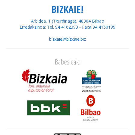
BIZKAIE!
Arbidea, 1 (Txurdinaga), 48004 Bilbao
Erredakzinoa: Tel. 94 4162393 - Faxa 94 4150199
bizkaie@bizkaie.biz
Babesleak: