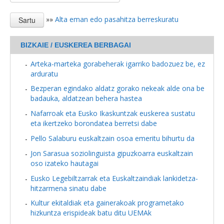
»»
Alta eman edo pasahitza berreskuratu
BIZKAIE / EUSKEREA BERBAGAI
Arteka-marteka gorabeherak igarriko badozuez be, ez
arduratu
Bezperan egindako aldatz gorako nekeak alde ona be
badauka, aldatzean behera hastea
Nafarroak eta Eusko Ikaskuntzak euskerea sustatu
eta ikertzeko borondatea berretsi dabe
Pello Salaburu euskaltzain osoa emeritu bihurtu da
Jon Sarasua soziolinguista gipuzkoarra euskaltzain
oso izateko hautagai
Eusko Legebiltzarrak eta Euskaltzaindiak lankidetza-
hitzarmena sinatu dabe
Kultur ekitaldiak eta gainerakoak programetako
hizkuntza erispideak batu ditu UEMAk