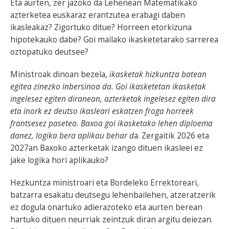
Eta aurten, zer jazoko da Lehenean Matematikako
azterketea euskaraz erantzutea erabagi daben
ikasleakaz? Zigortuko ditue? Horreen etorkizuna
hipotekauko dabe? Goi mailako ikasketetarako sarrerea
oztopatuko deutsee?
Ministroak dinoan bezela,
ikasketak hizkuntza batean
egitea zinezko inbersinoa da. Goi ikasketetan ikasketak
ingelesez egiten diranean, azterketak ingelesez egiten dira
eta inork ez deutso ikasleari eskatzen froga horreek
frantsesez pasetea. Baxoa goi ikasketako lehen diploema
danez, logika bera aplikau behar d
a. Zergaitik 2026 eta
2027an Baxoko azterketak izango dituen ikasleei ez
jake logika hori aplikauko?
Hezkuntza ministroari eta Bordeleko Errektoreari,
batzarra esakatu deutsegu lehenbailehen, atzeratzerik
ez dogula onartuko adierazoteko eta aurten berean
hartuko dituen neurriak zeintzuk diran argitu deiezan.