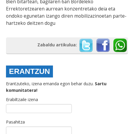
Bien bitartean, bagilaren 6an Bordeleko
Errektoretzearen aurrean konzentretako deia eta
ondoko egunetan izango diren mobilizazinoetan parte-
hartzeko deitzen dogu
Zabaldu artikulua:
ERANTZUN
Erantzuteko, izena emanda egon behar duzu.
Sartu
komunitatera!
Erabiltzaile izena
Pasahitza