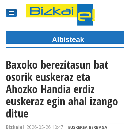
Albisteak
HASIEREA
HARPIDETU
Baxoko berezitasun bat
GAIAK
osorik euskeraz eta
AGENDEA
Ahozko Handia erdiz
euskeraz egin ahal izango
KOMUNITATEA
ditue
ALBISTE GUZTIAK
BIDEOAK
Bizkaie!
2026-05-26 10:47
EUSKEREA BERBAGAI