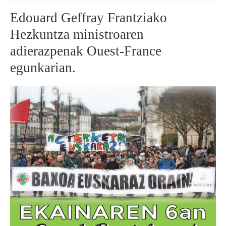
Edouard Geffray Frantziako
BEREZIAK
Hezkuntza ministroaren
ARGAZKIAK
adierazpenak Ouest-France
egunkarian.
... AUKERA GEHIAGO