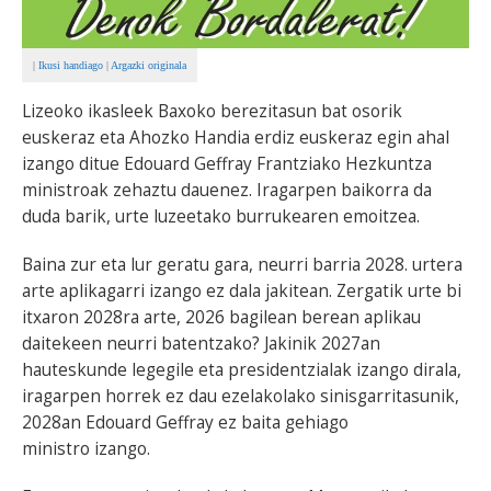
|
Ikusi handiago
|
Argazki originala
Lizeoko ikasleek Baxoko berezitasun bat osorik
euskeraz eta Ahozko Handia erdiz euskeraz egin ahal
izango ditue Edouard Geffray Frantziako Hezkuntza
ministroak zehaztu dauenez. Iragarpen baikorra da
duda barik, urte luzeetako burrukearen emoitzea.
Baina zur eta lur geratu gara, neurri barria 2028. urtera
arte aplikagarri izango ez dala jakitean. Zergatik urte bi
itxaron 2028ra arte, 2026 bagilean berean aplikau
daitekeen neurri batentzako? Jakinik 2027an
hauteskunde legegile eta presidentzialak izango dirala,
iragarpen horrek ez dau ezelakolako sinisgarritasunik,
2028an Edouard Geffray ez baita gehiago
ministro izango.