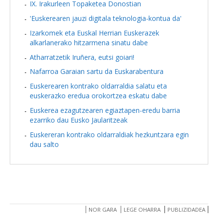
IX. Irakurleen Topaketea Donostian
'Euskerearen jauzi digitala teknologia-kontua da'
Izarkomek eta Euskal Herrian Euskerazek
alkarlanerako hitzarmena sinatu dabe
Atharratzetik Iruñera, eutsi goiari!
Nafarroa Garaian sartu da Euskarabentura
Euskerearen kontrako oldarraldia salatu eta
euskerazko eredua orokortzea eskatu dabe
Euskerea ezagutzearen egiaztapen-eredu barria
ezarriko dau Eusko Jaularitzeak
Euskereran kontrako oldarraldiak hezkuntzara egin
dau salto
NOR GARA
LEGE OHARRA
PUBLIZIDADEA