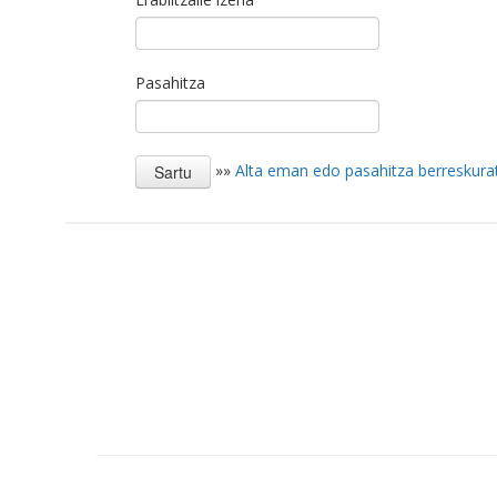
Pasahitza
»»
Alta eman edo pasahitza berreskura