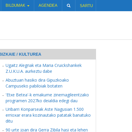
BILDUMAK
AGENDEA
SARTU
BIZKAIE / KULTUREA
Ugaitz Alegriak eta Maria Cruickshankek
Z.U.K.U.A. aurkeztu dabe
Abuztuan hasiko dira Gipuzkoako
Campuseko pabiloiak botaten
'Etxe Betea'-k emakume zinemagileentzako
programen 2027ko deialdia edegi dau
Uribarri Konparseak Aste Nagusian 1.500
errioxar erara kozinautako patatak banatuko
ditu
90 urte joan dira Gerra Zibila hasi eta lehen