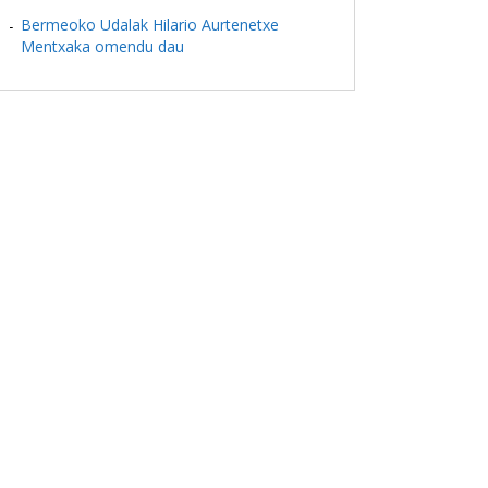
Bermeoko Udalak Hilario Aurtenetxe
Mentxaka omendu dau