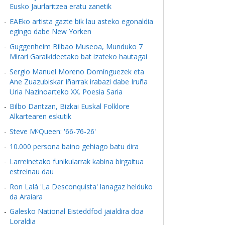
Eusko Jaurlaritzea eratu zanetik
EAEko artista gazte bik lau asteko egonaldia
egingo dabe New Yorken
Guggenheim Bilbao Museoa, Munduko 7
Mirari Garaikideetako bat izateko hautagai
Sergio Manuel Moreno Domínguezek eta
Ane Zuazubiskar Iñarrak irabazi dabe Iruña
Uria Nazinoarteko XX. Poesia Saria
Bilbo Dantzan, Bizkai Euskal Folklore
Alkartearen eskutik
Steve MᶜQueen: '66-76-26'
10.000 persona baino gehiago batu dira
Larreinetako funikularrak kabina birgaitua
estreinau dau
Ron Lalá 'La Desconquista' lanagaz helduko
da Araiara
Galesko National Eisteddfod jaialdira doa
Loraldia