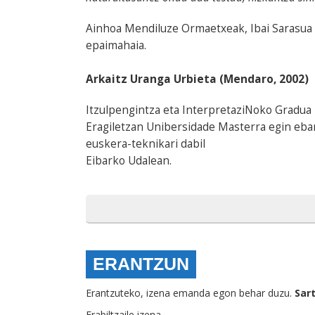
Ainhoa Mendiluze Ormaetxeak, Ibai Sarasua 
epaimahaia.
Arkaitz Uranga Urbieta (Mendaro, 2002)
Itzulpengintza eta InterpretaziNoko Gradua
Eragiletzan Unibersidade Masterra egin eb
euskera-teknikari dabil
Eibarko Udalean.
ERANTZUN
Erantzuteko, izena emanda egon behar duzu.
Sar
Erabiltzaile izena