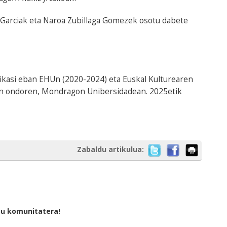
Garciak eta Naroa Zubillaga Gomezek osotu dabete
 ikasi eban EHUn (2020-2024) eta Euskal Kulturearen
an ondoren, Mondragon Unibersidadean. 2025etik
Zabaldu artikulua:
tu komunitatera!