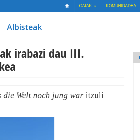
GAIAK
KOMUNIDADEA
Albisteak
ak irabazi dau III.
ekea
s die Welt noch jung war
itzuli