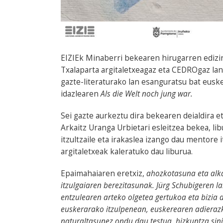
EIZIEk Minaberri bekearen hirugarren edizi
Txalaparta argitaletxeagaz eta CEDROgaz lan
gazte-literaturako lan esanguratsu bat eusk
idazlearen
Als die Welt noch jung war.
Sei gazte aurkeztu dira bekearen deialdira e
Arkaitz Uranga Urbietari esleitzea bekea, li
itzultzaile eta irakaslea izango dau mentore
argitaletxeak kaleratuko dau liburua.
Epaimahaiaren eretxiz,
ahozkotasuna eta alka
itzulgaiaren berezitasunak. Jürg Schubigeren l
entzulearen arteko olgetea gertukoa eta bizia d
euskerarako itzulpenean, euskerearen adierazk
naturaltasunez ondu dau testua, hizkuntza sini