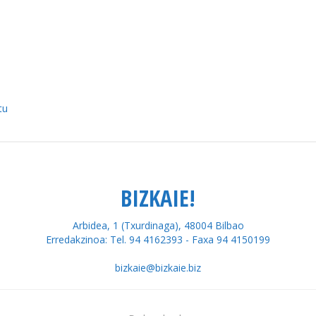
tu
BIZKAIE!
Arbidea, 1 (Txurdinaga), 48004 Bilbao
Erredakzinoa: Tel. 94 4162393 - Faxa 94 4150199
bizkaie@bizkaie.biz