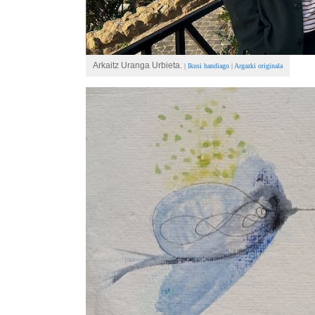
Arkaitz Uranga Urbieta.
|
Ikusi handiago
|
Argazki originala