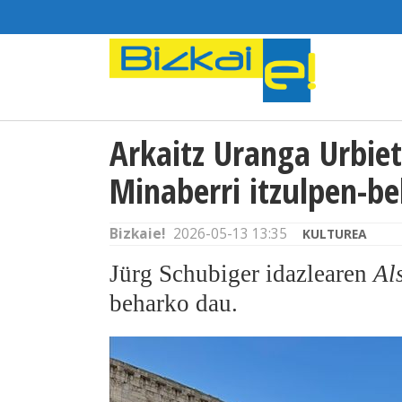
Arkaitz Uranga Urbiet
Minaberri itzulpen-b
Bizkaie!
2026-05-13 13:35
KULTUREA
Jürg Schubiger idazlearen
Al
beharko dau.