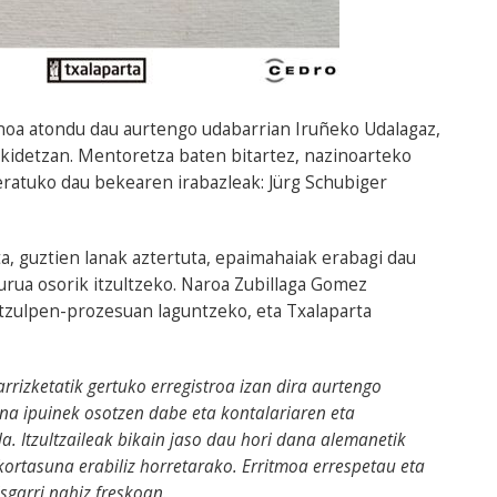
noa atondu dau aurtengo udabarrian Iruñeko Udalagaz,
kidetzan. Mentoretza baten bitartez, nazinoarteko
eratuko dau bekearen irabazleak: Jürg Schubiger
ta, guztien lanak aztertuta, epaimahaiak erabagi dau
burua osorik itzultzeko. Naroa Zubillaga Gomez
 itzulpen-prozesuan laguntzeko, eta Txalaparta
rrizketatik gertuko erregistroa izan dira aurtengo
ana ipuinek osotzen dabe eta kontalariaren eta
a. Itzultzaileak bikain jaso dau hori dana alemanetik
ortasuna erabiliz horretarako. Erritmoa errespetau eta
sgarri nahiz freskoan
.