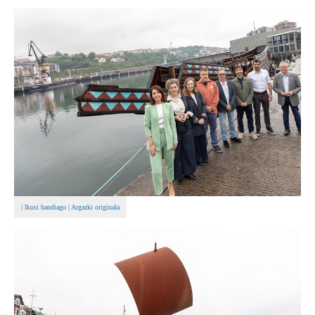
BEREZIAK
ARGAZKIAK
... AUKERA GEHIAGO
|
Ikusi handiago
|
Argazki originala