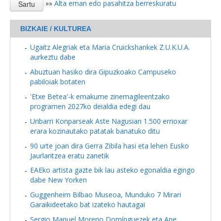
»»
Alta eman edo pasahitza berreskuratu
BIZKAIE / KULTUREA
Ugaitz Alegriak eta Maria Cruickshankek Z.U.K.U.A.
aurkeztu dabe
Abuztuan hasiko dira Gipuzkoako Campuseko
pabiloiak botaten
'Etxe Betea'-k emakume zinemagileentzako
programen 2027ko deialdia edegi dau
Uribarri Konparseak Aste Nagusian 1.500 errioxar
erara kozinautako patatak banatuko ditu
90 urte joan dira Gerra Zibila hasi eta lehen Eusko
Jaurlaritzea eratu zanetik
EAEko artista gazte bik lau asteko egonaldia egingo
dabe New Yorken
Guggenheim Bilbao Museoa, Munduko 7 Mirari
Garaikideetako bat izateko hautagai
Sergio Manuel Moreno Domínguezek eta Ane