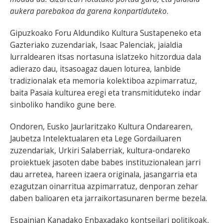
aukera parebakoa da garena konpartiduteko
.
Gipuzkoako Foru Aldundiko Kultura Sustapeneko eta
Gazteriako zuzendariak, Isaac Palenciak, jaialdia
lurraldearen itsas nortasuna islatzeko hitzordua dala
adierazo dau, itsasoagaz dauen loturea, lanbide
tradizionalak eta memoria kolektiboa azpimarratuz,
baita Pasaia kulturea eregi eta transmitiduteko indar
sinboliko handiko gune bere.
Ondoren, Eusko Jaurlaritzako Kultura Ondarearen,
Jaubetza Intelektualaren eta Lege Gordailuaren
zuzendariak, Urkiri Salaberriak, kultura-ondareko
proiektuek jasoten dabe babes instituzionalean jarri
dau arretea, hareen izaera originala, jasangarria eta
ezagutzan oinarritua azpimarratuz, denporan zehar
daben balioaren eta jarraikortasunaren berme bezela.
Espainian Kanadako Enbaxadako kontseilari politikoak,