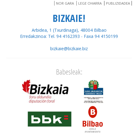
NOR GARA
LEGE OHARRA
PUBLIZIDADEA
BIZKAIE!
Arbidea, 1 (Txurdinaga), 48004 Bilbao
Erredakzinoa: Tel. 94 4162393 - Faxa 94 4150199
bizkaie@bizkaie.biz
Babesleak: