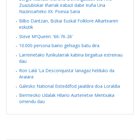
Zuazubiskar Iñarrak irabazi dabe Iruña Uria
Nazinoarteko XX. Poesia Saria
Bilbo Dantzan, Bizkai Euskal Folklore Alkartearen
eskutik
Steve MᶜQueen: '66-76-26'
10.000 persona baino gehiago batu dira
Larreinetako funikularrak kabina birgaitua estreinau
dau
Ron Lalá 'La Desconquista' lanagaz helduko da
Araiara
Galesko National Eisteddfod jaialdira doa Loraldia
Bermeoko Udalak Hilario Aurtenetxe Mentxaka
omendu dau