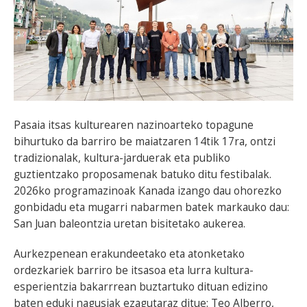
Pasaia itsas kulturearen nazinoarteko topagune
bihurtuko da barriro be maiatzaren 14tik 17ra, ontzi
tradizionalak, kultura-jarduerak eta publiko
guztientzako proposamenak batuko ditu festibalak.
2026ko programazinoak Kanada izango dau ohorezko
gonbidadu eta mugarri nabarmen batek markauko dau:
San Juan baleontzia uretan bisitetako aukerea.
Aurkezpenean erakundeetako eta atonketako
ordezkariek barriro be itsasoa eta lurra kultura-
esperientzia bakarrrean buztartuko dituan edizino
baten eduki nagusiak ezagutaraz ditue: Teo Alberro,