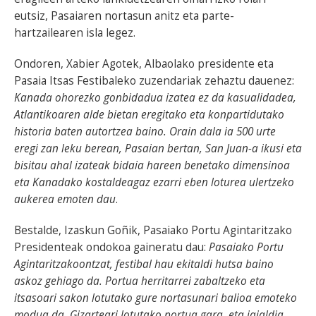
eutsiz, Pasaiaren nortasun anitz eta parte-
hartzailearen isla legez.
Ondoren, Xabier Agotek, Albaolako presidente eta
Pasaia Itsas Festibaleko zuzendariak zehaztu dauenez:
Kanada ohorezko gonbidadua izatea ez da kasualidadea,
Atlantikoaren alde bietan eregitako eta konpartidutako
historia baten autortzea baino. Orain dala ia 500 urte
eregi zan leku berean, Pasaian bertan, San Juan-a ikusi eta
bisitau ahal izateak bidaia hareen benetako dimensinoa
eta Kanadako kostaldeagaz ezarri eben loturea ulertzeko
aukerea emoten dau
.
Bestalde, Izaskun Goñik, Pasaiako Portu Agintaritzako
Presidenteak ondokoa gaineratu dau:
Pasaiako Portu
Agintaritzakoontzat, festibal hau ekitaldi hutsa baino
askoz gehiago da. Portua herritarrei zabaltzeko eta
itsasoari sakon lotutako gure nortasunari balioa emoteko
modua da. Gizarteari lotutako portua gara, eta jaialdia