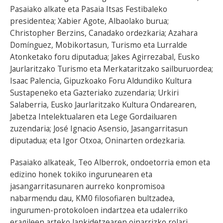
Pasaiako alkate eta Pasaia Itsas Festibaleko
presidentea; Xabier Agote, Albaolako burua;
Christopher Berzins, Canadako ordezkaria; Azahara
Domínguez, Mobikortasun, Turismo eta Lurralde
Atonketako foru diputadua; Jakes Agirrezabal, Eusko
Jaurlaritzako Turismo eta Merkataritzako sailburuordea;
Isaac Palencia, Gipuzkoako Foru Aldundiko Kultura
Sustapeneko eta Gazteriako zuzendaria; Urkiri
Salaberria, Eusko Jaurlaritzako Kultura Ondarearen,
Jabetza Intelektualaren eta Lege Gordailuaren
zuzendaria; José Ignacio Asensio, Jasangarritasun
diputadua; eta Igor Otxoa, Oninarten ordezkaria.
Pasaiako alkateak, Teo Alberrok, ondoetorria emon eta
edizino honek tokiko ingurunearen eta
jasangarritasunaren aurreko konpromisoa
nabarmendu dau, KM0 filosofiaren bultzadea,
ingurumen-protokoloen indartzea eta udalerriko
eragileen arteko lankidetzearen oinarrizko rolari