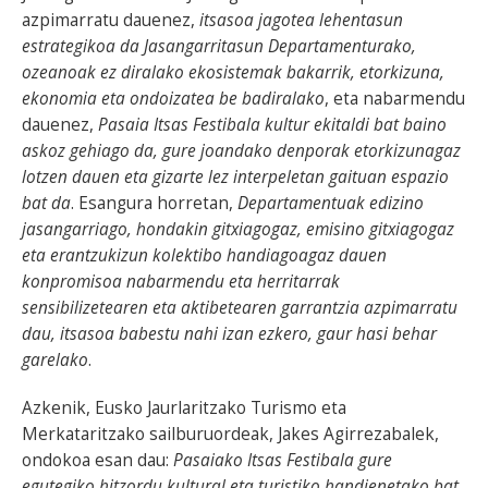
azpimarratu dauenez,
itsasoa jagotea lehentasun
estrategikoa da Jasangarritasun Departamenturako,
ozeanoak ez diralako ekosistemak bakarrik, etorkizuna,
ekonomia eta ondoizatea be badiralako
, eta nabarmendu
dauenez,
Pasaia Itsas Festibala kultur ekitaldi bat baino
askoz gehiago da, gure joandako denporak etorkizunagaz
lotzen dauen eta gizarte lez interpeletan gaituan espazio
bat da
. Esangura horretan,
Departamentuak edizino
jasangarriago, hondakin gitxiagogaz, emisino gitxiagogaz
eta erantzukizun kolektibo handiagoagaz dauen
konpromisoa nabarmendu eta herritarrak
sensibilizetearen eta aktibetearen garrantzia azpimarratu
dau, itsasoa babestu nahi izan ezkero, gaur hasi behar
garelako
.
Azkenik, Eusko Jaurlaritzako Turismo eta
Merkataritzako sailburuordeak, Jakes Agirrezabalek,
ondokoa esan dau:
Pasaiako Itsas Festibala gure
egutegiko hitzordu kultural eta turistiko handienetako bat