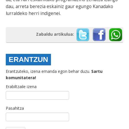
dau, arreta berezia eskainiz gaur egungo Kanadako
lurraldeko herri indigenei.
Zabaldu artikulua:
ERANTZUN
Erantzuteko, izena emanda egon behar duzu.
Sartu
komunitatera!
Erabiltzaile izena
Pasahitza