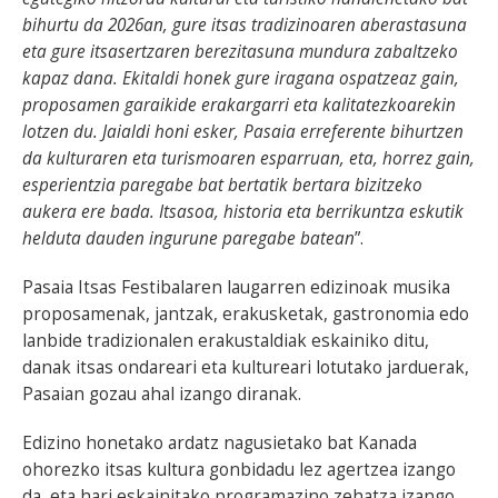
bihurtu da 2026an, gure itsas tradizinoaren aberastasuna
eta gure itsasertzaren berezitasuna mundura zabaltzeko
kapaz dana. Ekitaldi honek gure iragana ospatzeaz gain,
proposamen garaikide erakargarri eta kalitatezkoarekin
lotzen du. Jaialdi honi esker, Pasaia erreferente bihurtzen
da kulturaren eta turismoaren esparruan, eta, horrez gain,
esperientzia paregabe bat bertatik bertara bizitzeko
aukera ere bada. Itsasoa, historia eta berrikuntza eskutik
helduta dauden ingurune paregabe batean
”.
Pasaia Itsas Festibalaren laugarren edizinoak musika
proposamenak, jantzak, erakusketak, gastronomia edo
lanbide tradizionalen erakustaldiak eskainiko ditu,
danak itsas ondareari eta kultureari lotutako jarduerak,
Pasaian gozau ahal izango diranak.
Edizino honetako ardatz nagusietako bat Kanada
ohorezko itsas kultura gonbidadu lez agertzea izango
da, eta hari eskainitako programazino zehatza izango