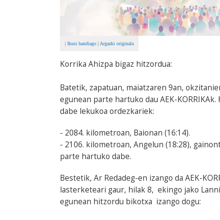
|
Ikusi handiago
|
Argazki originala
Korrika Ahizpa bigaz hitzordua:
Batetik, zapatuan, maiatzaren 9an, okzitani
egunean parte hartuko dau AEK-KORRIKAk. Hi
dabe lekukoa ordezkariek:
- 2084. kilometroan, Baionan (16:14).
- 2106. kilometroan, Angelun (18:28), gaino
parte hartuko dabe.
Bestetik, Ar Redadeg-en izango da AEK-KORR
lasterketeari gaur, hilak 8, ekingo jako La
egunean hitzordu bikotxa izango dogu: