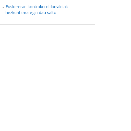
Euskereran kontrako oldarraldiak
hezkuntzara egin dau salto