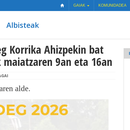
GAIAK
KOMUNIDADEA
Albisteak
g Korrika Ahizpekin bat
 maiatzaren 9an eta 16an
AGAI
aren alde.