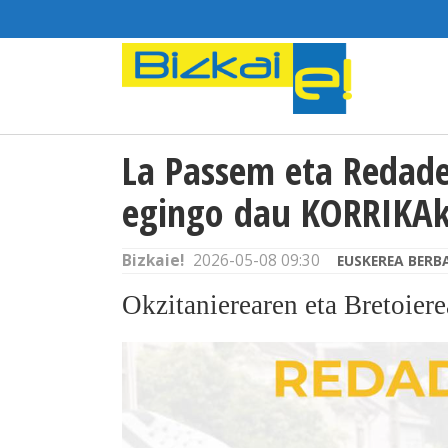
La Passem eta Redade
egingo dau KORRIKAk
Bizkaie!
2026-05-08 09:30
EUSKEREA BERB
Okzitanierearen eta Bretoiere