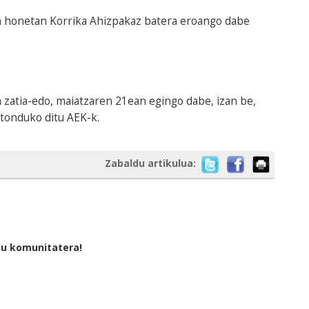
en honetan Korrika Ahizpakaz batera eroango dabe
 zatia-edo, maiatzaren 21ean egingo dabe, izan be,
tonduko ditu AEK-k.
Zabaldu artikulua:
tu komunitatera!