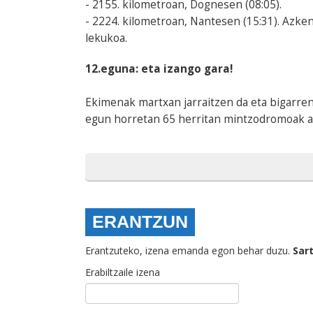
- 2155. kilometroan, Dognesen (08:05).
- 2224. kilometroan, Nantesen (15:31). Azk
lekukoa.
12.eguna: eta izango gara!
Ekimenak martxan jarraitzen da eta bigarren
egun horretan 65 herritan mintzodromoak a
ERANTZUN
Erantzuteko, izena emanda egon behar duzu.
Sar
Erabiltzaile izena