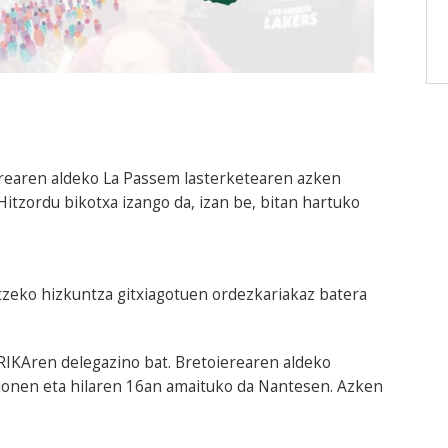
erearen aldeko La Passem lasterketearen azken
tzordu bikotxa izango da, izan be, bitan hartuko
ntzeko hizkuntza gitxiagotuen ordezkariakaz batera
IKAren delegazino bat. Bretoierearen aldeko
nnionen eta hilaren 16an amaituko da Nantesen. Azken