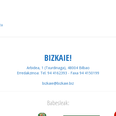
tu
BIZKAIE!
Arbidea, 1 (Txurdinaga), 48004 Bilbao
Erredakzinoa: Tel. 94 4162393 - Faxa 94 4150199
bizkaie@bizkaie.biz
Babesleak: