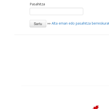
Pasahitza
»»
Alta eman edo pasahitza berreskura