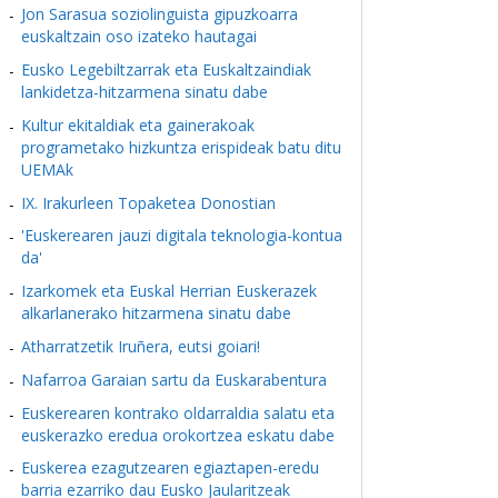
Jon Sarasua soziolinguista gipuzkoarra
euskaltzain oso izateko hautagai
Eusko Legebiltzarrak eta Euskaltzaindiak
lankidetza-hitzarmena sinatu dabe
Kultur ekitaldiak eta gainerakoak
programetako hizkuntza erispideak batu ditu
UEMAk
IX. Irakurleen Topaketea Donostian
'Euskerearen jauzi digitala teknologia-kontua
da'
Izarkomek eta Euskal Herrian Euskerazek
alkarlanerako hitzarmena sinatu dabe
Atharratzetik Iruñera, eutsi goiari!
Nafarroa Garaian sartu da Euskarabentura
Euskerearen kontrako oldarraldia salatu eta
euskerazko eredua orokortzea eskatu dabe
Euskerea ezagutzearen egiaztapen-eredu
barria ezarriko dau Eusko Jaularitzeak