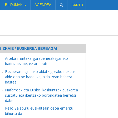
BILDUMAK
AGENDEA
SARTU
BIZKAIE / EUSKEREA BERBAGAI
Arteka-marteka gorabeherak igarriko
badozuez be, ez arduratu
Bezperan egindako aldatz gorako nekeak
alde ona be badauka, aldatzean behera
hastea
Nafarroak eta Eusko Ikaskuntzak euskerea
sustatu eta ikertzeko borondatea berretsi
dabe
Pello Salaburu euskaltzain osoa emeritu
bihurtu da