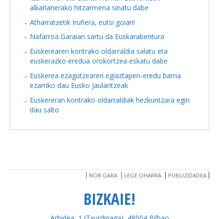
alkarlanerako hitzarmena sinatu dabe
Atharratzetik Iruñera, eutsi goiari!
Nafarroa Garaian sartu da Euskarabentura
Euskerearen kontrako oldarraldia salatu eta
euskerazko eredua orokortzea eskatu dabe
Euskerea ezagutzearen egiaztapen-eredu barria
ezarriko dau Eusko Jaularitzeak
Euskereran kontrako oldarraldiak hezkuntzara egin
dau salto
NOR GARA
LEGE OHARRA
PUBLIZIDADEA
BIZKAIE!
Arbidea, 1 (Txurdinaga), 48004 Bilbao