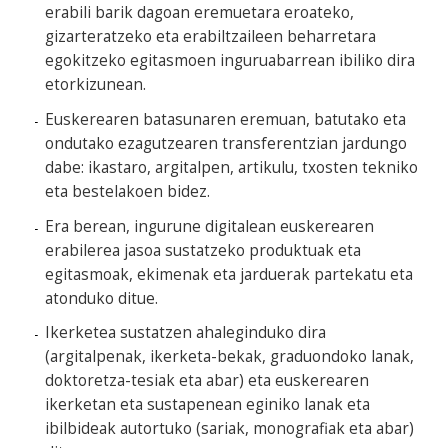
erabili barik dagoan eremuetara eroateko,
gizarteratzeko eta erabiltzaileen beharretara
egokitzeko egitasmoen inguruabarrean ibiliko dira
etorkizunean.
Euskerearen batasunaren eremuan, batutako eta
ondutako ezagutzearen transferentzian jardungo
dabe: ikastaro, argitalpen, artikulu, txosten tekniko
eta bestelakoen bidez.
Era berean, ingurune digitalean euskerearen
erabilerea jasoa sustatzeko produktuak eta
egitasmoak, ekimenak eta jarduerak partekatu eta
atonduko ditue.
Ikerketea sustatzen ahaleginduko dira
(argitalpenak, ikerketa-bekak, graduondoko lanak,
doktoretza-tesiak eta abar) eta euskerearen
ikerketan eta sustapenean eginiko lanak eta
ibilbideak autortuko (sariak, monografiak eta abar)