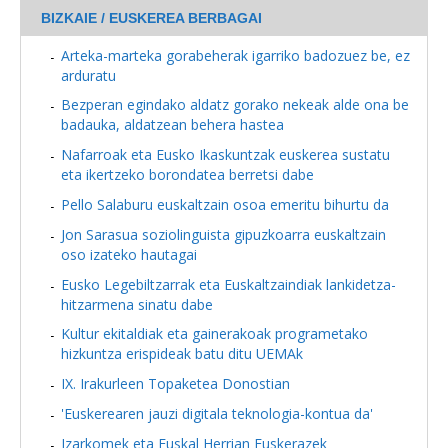
BIZKAIE / EUSKEREA BERBAGAI
Arteka-marteka gorabeherak igarriko badozuez be, ez
arduratu
Bezperan egindako aldatz gorako nekeak alde ona be
badauka, aldatzean behera hastea
Nafarroak eta Eusko Ikaskuntzak euskerea sustatu
eta ikertzeko borondatea berretsi dabe
Pello Salaburu euskaltzain osoa emeritu bihurtu da
Jon Sarasua soziolinguista gipuzkoarra euskaltzain
oso izateko hautagai
Eusko Legebiltzarrak eta Euskaltzaindiak lankidetza-
hitzarmena sinatu dabe
Kultur ekitaldiak eta gainerakoak programetako
hizkuntza erispideak batu ditu UEMAk
IX. Irakurleen Topaketea Donostian
'Euskerearen jauzi digitala teknologia-kontua da'
Izarkomek eta Euskal Herrian Euskerazek