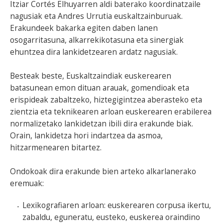
Itziar Cortés Elhuyarren aldi baterako koordinatzaile
nagusiak eta Andres Urrutia euskaltzainburuak.
Erakundeek bakarka egiten daben lanen
osogarritasuna, alkarrekikotasuna eta sinergiak
ehuntzea dira lankidetzearen ardatz nagusiak.
Besteak beste, Euskaltzaindiak euskerearen
batasunean emon dituan arauak, gomendioak eta
erispideak zabaltzeko, hiztegigintzea aberasteko eta
zientzia eta teknikearen arloan euskerearen erabilerea
normalizetako lankidetzan ibili dira erakunde biak.
Orain, lankidetza hori indartzea da asmoa,
hitzarmenearen bitartez.
Ondokoak dira erakunde bien arteko alkarlanerako
eremuak:
Lexikografiaren arloan: euskerearen corpusa ikertu,
zabaldu, eguneratu, eusteko, euskerea oraindino