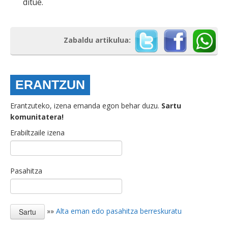
ditue.
Zabaldu artikulua:
ERANTZUN
Erantzuteko, izena emanda egon behar duzu.
Sartu
komunitatera!
Erabiltzaile izena
Pasahitza
»»
Alta eman edo pasahitza berreskuratu