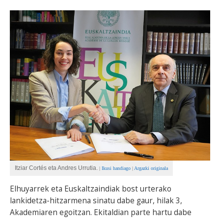
BEREZIAK
ARGAZKIAK
... AUKERA GEHIAGO
Itziar Cortés eta Andres Urrutia.
|
Ikusi handiago
|
Argazki originala
Elhuyarrek eta Euskaltzaindiak bost urterako
lankidetza-hitzarmena sinatu dabe gaur, hilak 3,
Akademiaren egoitzan. Ekitaldian parte hartu dabe