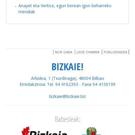
Anayet eta Vertice, egun berean igon beharreko
mendiak
NOR GARA
LEGE OHARRA
PUBLIZIDADEA
BIZKAIE!
Arbidea, 1 (Txurdinaga), 48004 Bilbao
Erredakzinoa: Tel. 94 4162393 - Faxa 94 4150199
bizkaie@bizkaie.biz
Babesleak: