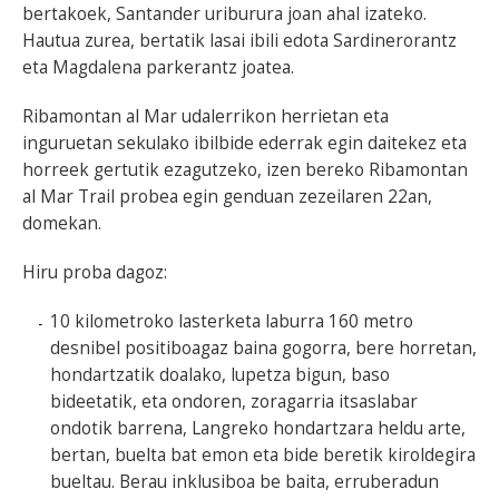
bertakoek, Santander uriburura joan ahal izateko.
Hautua zurea, bertatik lasai ibili edota Sardinerorantz
eta Magdalena parkerantz joatea.
Ribamontan al Mar udalerrikon herrietan eta
inguruetan sekulako ibilbide ederrak egin daitekez eta
horreek gertutik ezagutzeko, izen bereko Ribamontan
al Mar Trail probea egin genduan zezeilaren 22an,
domekan.
Hiru proba dagoz:
10 kilometroko lasterketa laburra 160 metro
desnibel positiboagaz baina gogorra, bere horretan,
hondartzatik doalako, lupetza bigun, baso
bideetatik, eta ondoren, zoragarria itsaslabar
ondotik barrena, Langreko hondartzara heldu arte,
bertan, buelta bat emon eta bide beretik kiroldegira
bueltau. Berau inklusiboa be baita, erruberadun