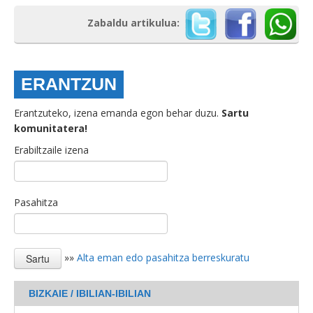
Zabaldu artikulua:
ERANTZUN
Erantzuteko, izena emanda egon behar duzu.
Sartu
komunitatera!
Erabiltzaile izena
Pasahitza
»»
Alta eman edo pasahitza berreskuratu
BIZKAIE / IBILIAN-IBILIAN