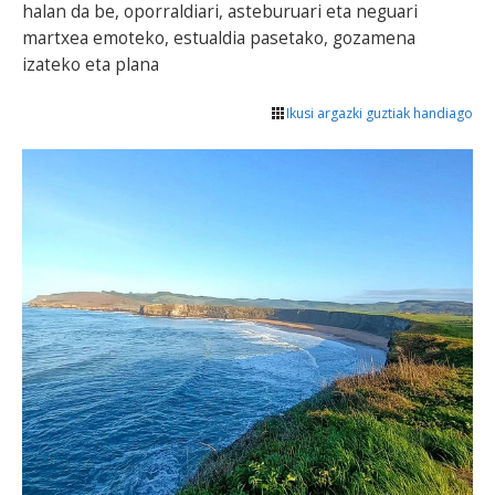
halan da be, oporraldiari, asteburuari eta neguari
martxea emoteko, estualdia pasetako, gozamena
izateko eta plana
Ikusi argazki guztiak handiago