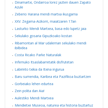
Dinamartxi, Ondarroa lorez jazten dauen Zapato
Azule
Zeberio Harana mendi martxa ikusgarria
XXV. Zegama-Aizkorri, maiatzaren 17an
Lasturko Mendi Martxea, basa edo lupetz jaia
Sekulako gosaria Gipuzkoako kostan
Ribamontan al Mar udalerrian sekulako mendi
ibilbidea
Costa Ricako Parke Naturalak
Infernuko Itsaslabarretatik disfrutetan
Labirinto txikia da Itxina ingurua
Baru sumendia, Karibea eta Pazifikoa buztartzen
Gorbeiako lehen edurtea
Zein polita dan Aia!
Aulestiko Mendi Martxea
Mendietxe Museoa, naturea eta historia buztartuz