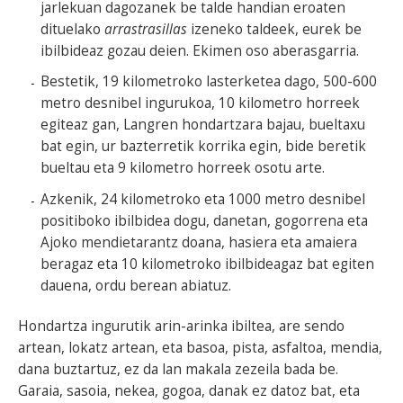
jarlekuan dagozanek be talde handian eroaten
dituelako
arrastrasillas
izeneko taldeek, eurek be
ibilbideaz gozau deien. Ekimen oso aberasgarria.
Bestetik, 19 kilometroko lasterketea dago, 500-600
metro desnibel ingurukoa, 10 kilometro horreek
egiteaz gan, Langren hondartzara bajau, bueltaxu
bat egin, ur bazterretik korrika egin, bide beretik
bueltau eta 9 kilometro horreek osotu arte.
Azkenik, 24 kilometroko eta 1000 metro desnibel
positiboko ibilbidea dogu, danetan, gogorrena eta
Ajoko mendietarantz doana, hasiera eta amaiera
beragaz eta 10 kilometroko ibilbideagaz bat egiten
dauena, ordu berean abiatuz.
Hondartza ingurutik arin-arinka ibiltea, are sendo
artean, lokatz artean, eta basoa, pista, asfaltoa, mendia,
dana buztartuz, ez da lan makala zezeila bada be.
Garaia, sasoia, nekea, gogoa, danak ez datoz bat, eta