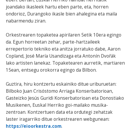
joandako ikasleek hartu eben parte, eta, horren
ondorioz, Durangoko ikasle bien ahalegina eta maila
nabarmendu ziran.
Orkestrearen topaketea apirilaren 5etik 10era egingo
da. Egun horreetan zehar, parte-hartzaileek
errepertorio tekniko eta anitza jorratuko dabe, Aaron
Copland, José María Usandizaga eta Antonín Dvořák
lako artisten lanekaz. Topaketearen aurretik, martiaren
15ean, entsegu orokorra egingo da Bilbon.
Guztira, hiru kontzertu eskainiko ditue uriburuetan:
Bilboko Juan Crisóstomo Arriaga Konserbatorioan,
Gasteizko Jesús Guridi Konserbatorioan eta Donostiako
Musikenen, Euskal Herriko goi-mailako musika-
zentroan. Kontzertuen data eta ordutegi zehatzak
laster iragarriko ditue orkestrearen webgunean:
https://eioorkestra.com
.