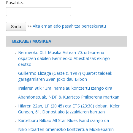
Pasahitza
»»
Alta eman edo pasahitza berreskuratu
BIZKAIE / MUSIKEA
Bermeoko XLI. Musika Asteari 70. urteurrena
ospatzen dabilen Bermeoko Abesbatzak ekingo
deutso
Guillermo Elizaga (Gasteiz, 1997) Quartet taldeak
garagarrilaren 29an joko dau Bilbon
Irailaren 9tik 13ra, hamalau kontzertu izango dira
Abandonatuak, NDF & Kuarteto Philiperena martxan
Hilaren 22an, LP (20:45) eta ETS (23:30) doban, Keler
Gunean, 61. Donostiako Jazzaldiaren barruan
Kartelburu Bilbao All Star Blues Band izango da
Niko Etxarten omenezko kontzertua Muxikebarrin