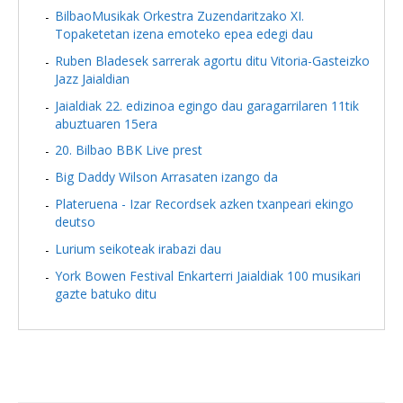
BilbaoMusikak Orkestra Zuzendaritzako XI.
Topaketetan izena emoteko epea edegi dau
Ruben Bladesek sarrerak agortu ditu Vitoria-Gasteizko
Jazz Jaialdian
Jaialdiak 22. edizinoa egingo dau garagarrilaren 11tik
abuztuaren 15era
20. Bilbao BBK Live prest
Big Daddy Wilson Arrasaten izango da
Plateruena - Izar Recordsek azken txanpeari ekingo
deutso
Lurium seikoteak irabazi dau
York Bowen Festival Enkarterri Jaialdiak 100 musikari
gazte batuko ditu