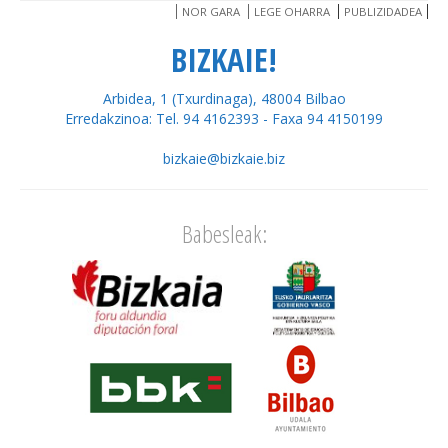
NOR GARA
LEGE OHARRA
PUBLIZIDADEA
BIZKAIE!
Arbidea, 1 (Txurdinaga), 48004 Bilbao
Erredakzinoa: Tel. 94 4162393 - Faxa 94 4150199
bizkaie@bizkaie.biz
Babesleak: