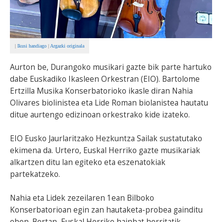
|
Ikusi handiago
|
Argazki originala
Aurton be, Durangoko musikari gazte bik parte hartuko
dabe Euskadiko Ikasleen Orkestran (EIO). Bartolome
Ertzilla Musika Konserbatorioko ikasle diran Nahia
Olivares biolinistea eta Lide Roman biolanistea hautatu
ditue aurtengo edizinoan orkestrako kide izateko.
EIO Eusko Jaurlaritzako Hezkuntza Sailak sustatutako
ekimena da. Urtero, Euskal Herriko gazte musikariak
alkartzen ditu lan egiteko eta eszenatokiak
partekatzeko.
Nahia eta Lidek zezeilaren 1ean Bilboko
Konserbatorioan egin zan hautaketa-probea gainditu
eben. Bertan, Euskal Herriko hainbat herritatik