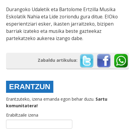
Durangoko Udaletik eta Bartolome Ertzilla Musika
Eskolatik Nahia eta Lide zoriondu gura ditue. EIOko
esperientziari esker, ikasten jarraitzeko, bizipen
barriak izateko eta musika beste gazteekaz
partekatzeko aukerea izango dabe.
Zabaldu artikulua:
ERANTZUN
Erantzuteko, izena emanda egon behar duzu.
Sartu
komunitatera!
Erabiltzaile izena